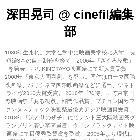
深田晃司
@
cinefil編集
部
1980年生まれ。大学在学中に映画美学校に入学。長
短編3本の自主制作を経て、2006年『ざくろ屋敷』
を発表。パリKINOTAYO映画祭にて新人賞受賞。
2008年『東京人間喜劇』を発表。同作はローマ国際
映画祭、パリシネマ国際映画祭などに選出、シネド
ライヴ2010大賞受賞。 2010年『歓待』にて東京国
際映画祭「ある視点」部門作品賞、プチョン国際フ
ァンタスティック映画祭最優秀アジア映画賞受賞。
2013年『ほとりの朔子』にてナント三大陸映画祭グ
ランプリと若い審査員賞、タリンブラックナイト映
画祭にて最優秀監督賞を受賞。 2005年より現代口