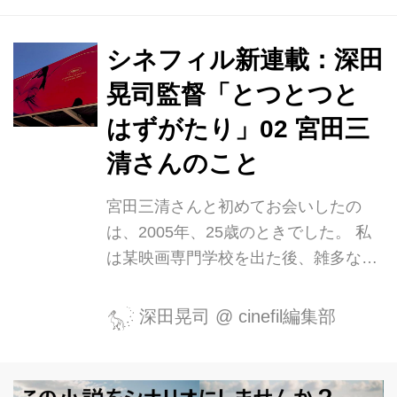
細】 上映プログラム | 新文芸座 低料金
2本立ての名画座-新文芸坐の上映プロ
シネフィル新連載：深田
グラム情報です。 ということで新文芸
晃司監督「とつとつと
坐にまつわる思い出を少しだけ綴りま
す。 新文芸坐。東京に住む映画ファン
はずがたり」02 宮田三
であれば一度は足を運んだことがある
清さんのこと
に違いない。前身の文芸坐から数えれ
ば半世紀以上の歴史を持つ老舗の名画
宮田三清さんと初めてお会いしたの
座は、その個性的なプログラムと大き
は、2005年、25歳のときでした。 私
いスクリーンが魅力で、忙しくてとて
は某映画専門学校を出た後、雑多な映
も映画が見られないような...
像の現場で美術や照明の助手として右
往左往していて、ときにフツーのバイ
深田晃司
@
cinefil編集部
トもしたりしながら貯めた小金に借金
を加えて、24歳になるまでに自主制作
映画を3本こしらえました。散々周囲