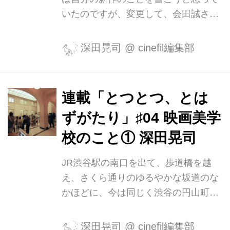
月7日、8月29日、9月10日、9月15日
いたのですが、変更して、会田誠さん
特集「24時間まるごと二階堂...
の作品撤去問題について書きます。 東
京都現代美術館で開催中の「おとなも
深田晃司
@
cinefil編集部
こどもも考える ここはだれの場所？」
展において、現代美術家・会田誠さん
一家の作品に関して、美術館側から作
連載「とつとつ、とは
品の改変・撤去要請があったという。
ずがたり」♯04 映画美学
作家自身から異議申し立てがなされて
いるなど現在も進行中の問題ですが、
校のこと① 深田晃司
その記事を目にして、いくつかの過去
JR渋谷駅の南口を出て、歩道橋を越
の事例を思い出しました。 沖縄とパ
え、さくら通りのゆるやかな坂道のな
リ。ふたつの「検閲」の比較から考え
かほどに、今は同じく渋谷の円山町に
る ひとつは、2009年、美術家・大浦
移転したミニシアター、ユーロスペー
信行の天皇をモチーフにした作品が沖
スがあった。1999年のことだった。
縄の県立美術館で展示を拒否された...
深田晃司
@
cinefil編集部