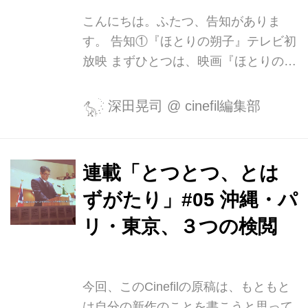
なのかという...
こんにちは。ふたつ、告知がありま
す。 告知①『ほとりの朔子』テレビ初
放映 まずひとつは、映画『ほとりの朔
子』が日本映画専門チャンネルにてテ
レビで初放映されます！ ・・・と勇ん
深田晃司
@
cinefil編集部
で書いてみたものの、実は告知をさぼ
っているうちに初放映はもう先日6日
に過ぎ去ってしまったのですが、放映
連載「とつとつ、とは
自体は今月来月とまだまだ続きます。
ずがたり」#05 沖縄・パ
視聴可能環境にある皆様、よければぜ
ひご覧ください。 【24時間まるごと二
リ・東京、３つの検閲
階堂ふみが見たい！】 「ほとりの朔
子」ＴＶ初放送ほか｜日本映画・邦画
を見るなら日本映画専門チャンネル
今回、このCinefilの原稿は、もともと
『ほとりの朔子』放送日：8月6日、8
は自分の新作のことを書こうと思って