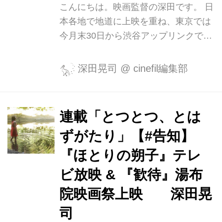
こんにちは。映画監督の深田です。 日
本各地で地道に上映を重ね、東京では
今月末30日から渋谷アップリンクでの
再上映も決まった映画『さようなら』
ですが、現在いくつかの海外映画祭か
深田晃司
@
cinefil編集部
らもお声が掛かっていて、1月2月には
スイス、オランダ、スウェーデンの三
都市を巡ります。 ・ジュネーブブラッ
連載「とつとつ、とは
クムービーフェスティバル（スイス）
ずがたり」【#告知】
2月22日~2月31日 ・ロッテルダム国際
映画祭（オランダ） 1月27日~2月7日
『ほとりの朔子』テレ
・ヨーテボリ国際映画祭（スウェーデ
ビ放映 & 『歓待』湯布
ン） 1月29日~2月8日
院映画祭上映 深田晃
https://festival.giff.se/events/sayonara
さて、なぜナンバリングがいきなり③
司