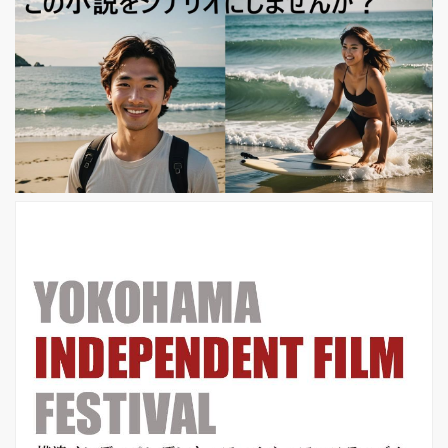
の友人知人家族に迷惑を掛け大騒ぎし
て撮影した割には大した満足感を得ら
れることもなく、気がついたら劇団青
年団の演出部に「留学」していたのが
25歳の春です。 その頃、自作の上映を
通じて交遊のあった同世代の監督Kさ
んから誘われ、東映アニメーションに
企画書を持ち込みました。それが採択
され監督したのが『ざくろ屋敷』で、
その作...