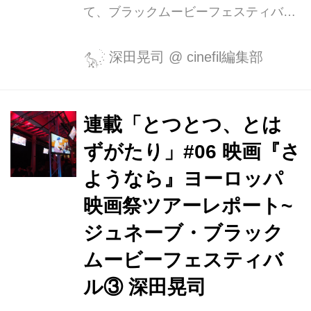
て、ブラックムービーフェスティバル
では、映画『さようなら』の上映は3
回行われた。 まあまあボチボチな入り
深田晃司
@
cinefil編集部
だった1回目から、2回目、3回目と回
を重ねるごとに客足は延びて、幸いな
ことに最後の回は補助席を使い切るほ
連載「とつとつ、とは
どの満席となった。 ジュネーブ二日
ずがたり」#06 映画『さ
目。二回目の上映は、Cinéluxという映
画館で、場内は広くオシャレな割にそ
ようなら』ヨーロッパ
こに至るスペースはかなり狭い。スタ
映画祭ツアーレポート~
ッフと客数人でぎゅうぎゅうになって
ジュネーブ・ブラック
しまう空間は、かつて池袋と高田馬場
にあって21世紀を目前に惜しまれつつ
ムービーフェスティバ
閉館したアクトミニシアターを思い出
ル③ 深田晃司
させて、親近感...