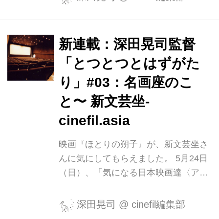
その頃、19歳の私は大学生活にこれと
言った目標を見出せず、モノづくりへ
の渇望感（それは承認欲求と表裏一体
新連載：深田晃司監督
だったはずだ）ばかりを持て余してい
「とつとつとはずがた
た。未来は漠として暗い。日々、渡り
鳥のように東京都内の映画館を行き来
り」#03：名画座のこ
して、時間の大半をその暗闇に身を埋
と〜 新文芸坐-
め過ごす。ユーロスペースもそんな止
cinefil.asia
まり木のひとつだった。ちょうどその
頃はイタリアの鬼才ピエル・パオロ・
映画『ほとりの朔子』が、新文芸坐さ
パゾリーニ監督の特集が組まれ、私は
んに気にしてもらえました。 5月24日
朝から晩まで、この背徳的で、しかし
（日）、「気になる日本映画達〈アイ
どこかネア...
ツラ〉2014」にて上映されます。 呉
美保監督の『そこのみにて光輝く』と
深田晃司
@
cinefil編集部
併映です。ぜひお越しください。 【詳