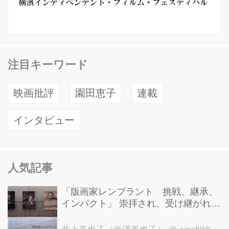
注目キーワード
映画批評
園田恵子
連載
インタビュー
人気記事
「版画家レンブラント 挑戦、継承、
インパクト」 崇拝され、受け継がれ、
後世に影響を与えた版画技法！ 国立西
洋美術館にて9月23日まで開催中！