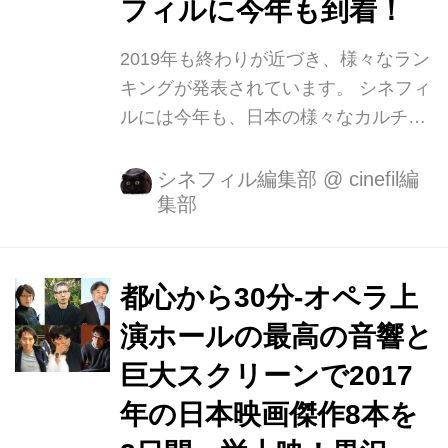
フィルに今年も到着！
2019年も終わりが近づき、様々なラン
キングが発表されています。 シネフィ
ルには今年も、日本の様々なカルチャ
ーを紹介する海外のwebサイ
ト"Psycho-cinematography"を運営する
シネフィル編集部
@
cinefil編
集部
Pieter-Jan Van Haeckeさんの選んだ
2019年の日本映画ベスト10が到着いた
しました Pieter-Jan Van Haeckeさん
によると、大量に毎年製作されている
都心から30分-オペラ上
日本映画の中で、2019年は映画のレベ
演ホールの最高の音響と
ルにおいても冒険的な作品に溢れた1
巨大スクリーンで2017
年であり、さまざまなバラエティにと
んだ作品が私たちを喜ばせ、それがそ
年の日本映画傑作8本を
のままランキングに反映されていると