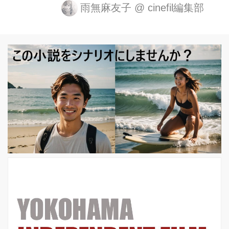
際映画祭 共同企画 「8ミリ・マッドネ
雨無麻友子
@
cinefil編集部
ス!!～自主映画パンク時代～」
HACHIMIRI MADNESS Japanese
indies from the punk years 「PFF ぴあ
フィルムフェスティバル」は、“映画の
新しい才能の発見と育成”“映画の新し
い環境づくり”がテーマの映画祭であ
り、インディペンデント映画の面白さ
を広く伝えるため、1977年より東京で
スタートし、登竜門的な役割を果たす
魅力ある映画祭です。 この度、2月開
催の第6...