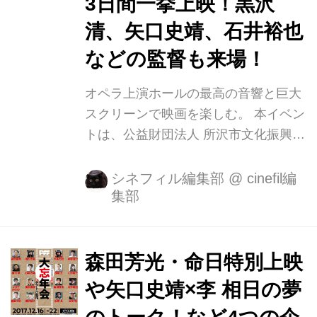
3日間一挙上映！黒沢
述べています。 以下が、TOP10と合
清、矢口史靖、石井裕也
わせ...
などの監督も来場！
オペラ上演ホールの最高の音響と巨大
スクリーンで映画を楽しむ。 本イベン
トは、公益財団法人 所沢市文化振興事
業団が主催、ＰＦＦ（ぴあフィルムフ
ェスティバル）が企画・運営し、日本
シネフィル編集部
@
cinefil編
集部
のみならず海外でも注目を集めた話題
の日本映画を3日間で一挙上映するイ
ベントです。 第1回開催は2000年。当
時、日本映画の観客数が洋画に及ばな
森田芳光・命日特別上映
かった時代背景のなか、「日本映画を
や矢口史靖×李 相日の夢
観ることの楽しさを再発見する」こと