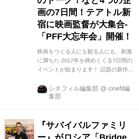
のトーク！など4つの企
と「世界的アーティストの集うホール
での特別上映を堪能する」という目的
画の7日間！テアトル新
のもとスタートし、今年で開催18周年
宿に映画監督が大集合-
を迎えます。 英・シェークスピア劇場
「PFF大忘年会」開催！
のスワン座を参考に設計され、充実し
た音響設備を備えたミューズマーキー
映画をつくる人にも観る人にも、刺激
ホ...
に満ちた 2017年を締めくくる7日間の
イベントが始まります！ 話題の新作が
続々公開される、"日本映画の殿堂"テ
アトル新宿を会場に、PFFが2013年か
シネフィル編集部
@
cinefil編
集部
ら行っているイベントが、今年も開催
決定！ 2017年を締めくくると共に、
来年、第40回を迎えるPFFのコンペテ
ィション「PFFアワード2018」の作品
『サバイバルファミリ
公募(18年2月1日～22日)のプレイベン
ー』がロシア「Bridge