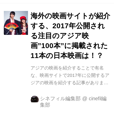
『WOOD JOB! ～神去なあなな日常
～』の矢口史靖監督、待望の最新作、
海外の映画サイトが紹介
『サバイバルファミリー』。 いつも独
する、2017年公開され
自の視点で、私たちの好奇心をくすぐ
る注目のアジア映
ってくる矢口監督が今回選んだ題材は
「もし、電気がなくなったら」。いつ
画”100本”に掲載された
もはスイッチ1つで点く電球はもちろ
11本の日本映画は！？
ん、パソコン、携帯電話、冷蔵庫、電
車、ガス、水道、乾電池・・・私たち
アジアの映画を紹介することで有名
が通常当たり前に使っているものが、
な、映画サイトで2017年に公開するア
ある日突然使...
ジアの映画を紹介する記事がありまし
た。 ここで紹介するのは、2017年に
公開される100本の映画。 この中か
シネフィル編集部
@
cinefil編
集部
ら、日本の映画11本と日本の関連する
映画2本を選び出してご紹介します。