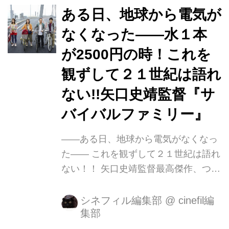
＞を受賞した。 8月23日からロシア南
ある日、地球から電気が
部の風光明媚な街ロストフ・ナ・ドヌ
なくなった――水１本
市で開催された同映画祭は今年で3回
が2500円の時！これを
目。32か国から95作品が出品･上映さ
れた。 26日の公式上映では笑いと悲鳴
観ずして２１世紀は語れ
が飛び交い、終映後、興奮した観客か
ない!!矢口史靖監督『サ
ら「鈴木一家以外の人々は、その後ど
バイバルファミリー』
うなったの...
――ある日、地球から電気がなくなっ
た―― これを観ずして２１世紀は語れ
ない！！ 矢口史靖監督最高傑作、つい
に誕生！！ 『ウォーターボーイズ』
（０１）、『スウィングガールズ』
シネフィル編集部
@
cinefil編
集部
（０４）、『ハッピーフライト』（０
８）、『ロボジー』（１２）、