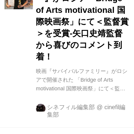
トとして、「PFF大忘年会」と称した
of Arts motivational 国
イベントを開催します。 矢口史靖監
督、李 相日監督ら豪華ゲストによるト
際映画祭」にて＜監督賞
ーク＆9月のPFFで満員御礼となった
＞を受賞-矢口史靖監督
「ワンピース！新旧バトル」アンコー
から喜びのコメント到
ル上映とチャレンジャー監督トークな
ど企画...
着！
映画『サバイバルファミリー』がロシ
アで開催された 「Bridge of Arts
motivational 国際映画祭」にて＜監督
賞＞を受賞。 矢口史靖監督から喜びの
コメントが到着！ 矢口史靖監督の最新
シネフィル編集部
@
cinefil編
集部
作『サバイバルファミリー』が、先月
ロシアで開催された「Bridge of Arts
motivational 国際映画祭」で＜監督賞