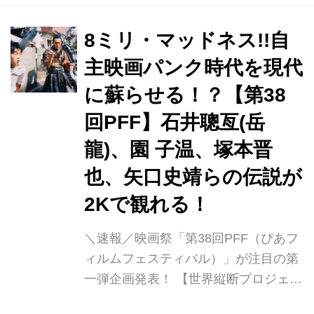
11本の内訳は、海外でも有名な河瀬直
美監督の『光』、大友啓史監督の『3
8ミリ・マッドネス!!自
月のライオン』、三池崇史監督の『無
主映画パンク時代を現代
限の住人』の他『百円の恋』の武正晴
に蘇らせる！？【第38
監督の最新作『リングサイド・ストー
リー』や矢口史靖監督『サバイバルフ
回PFF】石井聰亙(岳
ァミリー』。アニメもドラえもんの新
龍)、園 子温、塚本晋
作や黒執事などの他に、『鋼の錬金術
也、矢口史靖らの伝説が
師』の実写化も予定されています。 そ
して、100本のTOPに紹介されて...
2Kで観れる！
＼速報／映画祭「第38回PFF（ぴあフ
ィルムフェスティバル）」が注目の第
一弾企画発表！ 【世界縦断プロジェク
ト】PFF×ベルリン国際映画祭×香港国