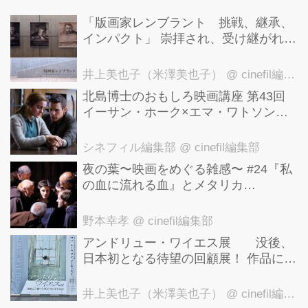
「版画家レンブラント 挑戦、継承、
インパクト」 崇拝され、受け継がれ、
後世に影響を与えた版画技法！ 国立西
洋美術館にて9月23日まで開催中！
井上美也子（米澤美也子）
@ cinefil編集部
北島博士のおもしろ映画講座 第43回
イーサン・ホーク×エマ・ワトソン。
アメナーバル監督が仕掛ける、実話に
基づく衝撃のサスペンス『リグレッシ
シネフィル編集部
@ cinefil編集部
ョン』！
夜の葉〜映画をめぐる雑感〜 #24『私
の血に流れる血』とメタリカ
「Nothing Else Matters」
野本幸孝
@ cinefil編集部
アンドリュー・ワイエス展 没後、
日本初となる待望の回顧展！ 作品に描
かれた「境界」とは？ 独自の精神世
界を描く 豊田市美術館にて7月18日か
井上美也子（米澤美也子）
@ cinefil編集部
ら9月23日まで開催！