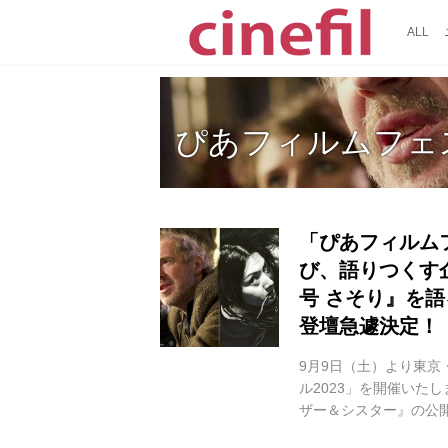
ALL
ぴあフィルムフェ
「ぴあフィルム
び、語りつくす
号 さそり』を
登壇急遽決定！
9月9日（土）より東京
ル2023」を開催いた
ザー＆シスター』の公
上映を開催。PFFでは