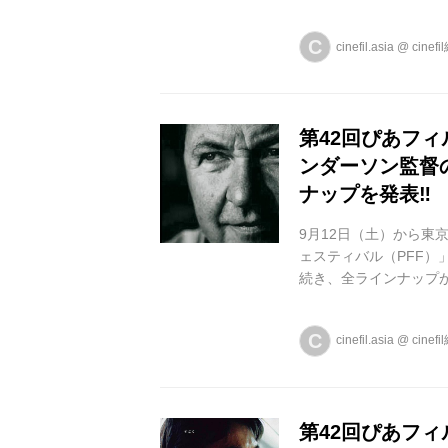
で、東京・国立映画ア
温、換気を徹底し、定
C
cinefil.asia
@
cinef
実施いたします。映画祭
ド」は、新人監督の登竜
第42回ぴあフ
ンダーソン監督
ナップを発表‼︎
9月12日（土）から東
ェスティバル（PFF）
続き、全ラインナップ
映画祭を制した驚異の映
ーソン・コンプリート特
C
cinefil.asia
@
cinef
ブ・ストーリー』(70年
制作に専念したアンダ
を拠点に、唯一無二...
第42回ぴあフ