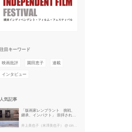
注目キーワード
映画批評
園田恵子
連載
インタビュー
人気記事
「版画家レンブラント 挑戦、
継承、インパクト」 崇拝され、
受け継がれ、後世に影響を与え
た版画技法！ 国立西洋美術館に
井上美也子（米澤美也子）
@ cinefil編集部
て9月23日まで開催中！