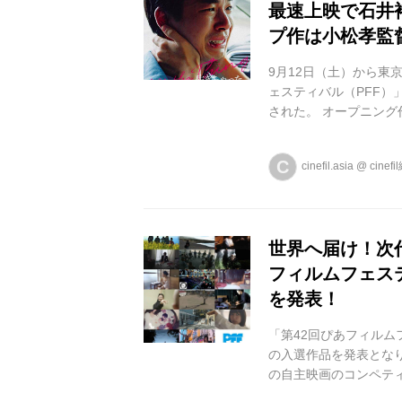
最速上映で石井裕
プ作は小松孝監
9月12日（土）から東
ェスティバル（PFF）
された。 オープニング
壇者：石井裕也監督、仲
のメインプログラムであ
C
cinefil.asia
@
cinef
にっぽん』でグランプリ
『川の底からこんにちは
第37回...
世界へ届け！次代
フィルムフェステ
を発表！
「第42回ぴあフィルム
の入選作品を発表となり
の自主映画のコンペティ
晋也、李 相日、荻上直