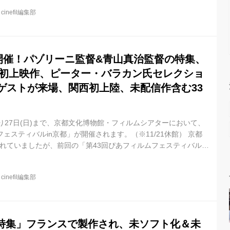
上映、日本で初めてデプレシャン監督を紹介しました。今回は92
@
cinefil編集部
年ぶり3度目のPFF来場が実現します。 今回、特別プログラムとし
を1本選び、語りつくす企画＜アルノー・デプレシャン監督『女囚
」開催！パゾリーニ監督&青山真治監督の特集、
西初上映作、ピーター・バラカン氏セレクショ
のゲストが来場、関西初上陸、未配信作含む33
土)より27日(日)まで、京都文化博物館・フィルムシアターにおいて、
ェスティバルin京都」が開催されます。（※11/21休館） 京都
切れていましたが、前回の「第43回ぴあフィルムフェスティバル」
より続くこの映画祭のメインプログラムは、第1回より続いている自
ョン「PFFアワード」。入選者の中から、これまでに黒沢清、塚
@
cinefil編集部
直子、石井裕也監督など170名を超えるプロの映画監督を輩出し、
として広く認知されています。今回は、コンペティション「PFF
特集」フランスで製作され、未ソフト化＆未