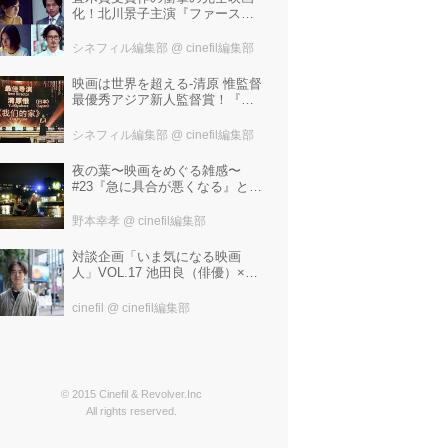
化！北川景子主演『ファースト
ラヴ』。堤幸彦が「密度の濃い
化学反応」と絶賛した追加キャ
シネフィル編集部
@ cinefil編集部
ストは中村倫也 芳根京子 窪
塚洋介！
映画は世界を超える-清原 惟監督
最優秀アジア新人監督賞！『わ
たしたちの家』ブラジルに続き
中国最大の映画祭「上海国際映
シネフィル編集部
@ cinefil編集部
画祭」で受賞！
夜の葉〜映画をめぐる雑感〜
#23『急に具合が悪くなる』と宮
野真生子・磯野真穂『急に具合
が悪くなる』
野本幸孝
@ cinefil編集部
対談企画「いま気になる映画
人」VOL.17 池田良（俳優）×飯
塚冬酒（映画製作・プロデュー
サー）
cinefil
@ cinefil編集部
© 2015 Cinefil & Revolver.Inc
All rights reserved.