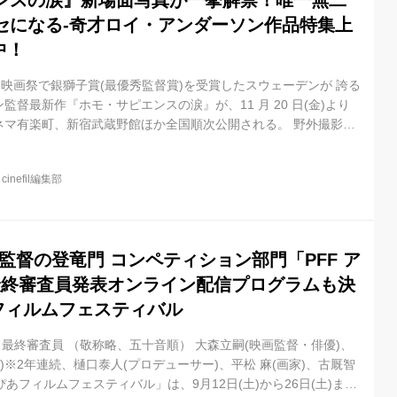
ンスの涙』新場面写真が一挙解禁！唯一無二
セになる-奇才ロイ・アンダーソン作品特集上
中！
国際映画祭で銀獅子賞(最優秀監督賞)を受賞したスウェーデンが 誇る
督最新作『ホモ・サピエンスの涙』が、11 月 20 日(金)より
ネマ有楽町、新宿武蔵野館ほか全国順次公開される。 野外撮影で
スタジオにセットを組み、構図・色彩・美術...細部にま で徹底
い歳月を費やして作品を生み出すことで知られるロイ・アンダ ー
@
cinefil編集部
的に有名な画家マルク・シャガール、イリヤ・レーピンなどから
て生まれシーンを含む、映画ファン&アートファンも必見の最新作
監督の登竜門 コンペティション部門「PFF ア
」最終審査員発表オンライン配信プログラムも決
あフィルムフェスティバル
20」最終審査員 （敬称略、五十音順） 大森立嗣(映画監督・俳優)、
)※2年連続、樋口泰人(プロデューサー)、平松 麻(画家)、古厩智
回ぴあフィルムフェスティバル」は、9月12日(土)から26日(土)ま