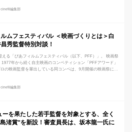
昨年の「PFFアワード2019」の入選作品の中から、審査員満場一
@
cinefil編集部
した『おばけ』（監督：中尾広道）は、今週末11日（土）からポ
た同入選作で、ひかりTV賞を受賞した『アボカドの固さ』（監
ぴあフィルムフェスティバル ＜映画づくりとは＞白
井昌秀監督特別対談！
迎える「ぴあフィルムフェスティバル（以下、PFF）」。 映画祭
1977年から続く自主映画のコンペティション「PFFアワード」
プロの映画監督を輩出している同コンペは、9月開催の映画祭に向
作品を募集中。 今回は、昨年「PFFアワード2019」の最終審査員
（『ひとよ』『凪待ち』）と同コンペに2度の入選歴を持つ市井昌
@
cinefil編集部
『ハルチカ』）に、＜映画づくりとは＞をテーマに自身の経験を
inefil×ぴあフィルムフェスティバル 白石和彌監督×市井昌秀監督
ビューを果たした若手監督を対象とする、全く
大島渚賞"を新設！審査員長は、坂本龍一氏に