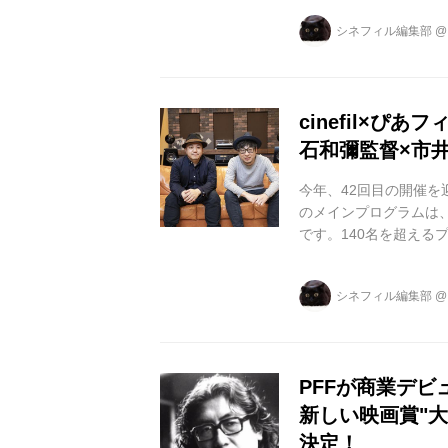
送り出してきました。 
シネフィル編集部
致でグランプリを獲得
レポレ東中野にて、ま
督：城 真也）...
cinefil×
石和彌監督×市
今年、42回目の開催を
のメインプログラムは、
です。140名を超える
けて3月24日(火)まで
を務めた白石和彌監督
シネフィル編集部
秀監督（『台風家族』
お話いただきました。 c
特別...
PFFが商業デ
新しい映画賞"
決定！