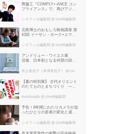
齊藤工『COMPLY+-ANCE コン
プライアンス』で、再びアジア
圏最大規模の国際映画祭-上海国
際映画祭"インターナショナル・
シネフィル編集部
@ cinefil編集部
パノラマ部門"に正式招待！
北島博士のおもしろ映画講座 第
43回 イーサン・ホーク×エマ・
ワトソン。アメナーバル監督が
仕掛ける、実話に基づく衝撃の
シネフィル編集部
@ cinefil編集部
サスペンス『リグレッショ
ン』！
アンドリュー・ワイエス展
没後、日本初となる待望の回顧
展！ 作品に描かれた「境界」と
は？ 独自の精神世界を描く 豊
井上美也子（米澤美也子）
@ cinefil編集部
田市美術館にて7月18日から9月
23日まで開催！
【夏の特別展】 古代オリエント
のたてものとまちづくり —模
型で探検！—
moichisaito
@ cinefil編集部
予告！9年間にわたりカメラが追
ったひとりの若者の変化と成長
の記録『ぼくが性別「ゼロ」に
戻るとき 空と木の実の9年間』
シネフィル編集部
@ cinefil編集部
直木賞受賞作の衝撃の完全映画