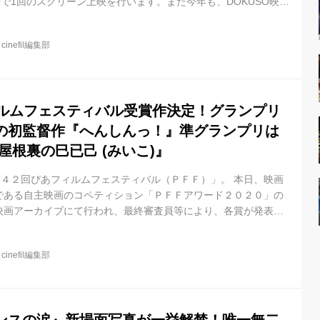
場で1回のスクリーン上映を行います。また今年も、DOKUSO映画
行う予定です。 グランプリなどの各賞は、9月22日(木)に行われる
らにより発表されます。 「PFFアワード」は、1977年にスター
@
cinefil編集部
映画のコンペティションです。 世界で活躍する黒沢清、塚本晋
、荻上直子、石井裕也など、これまでに170名を超えるプロの映画
ィルムフェスティバル受賞作決定！グランプリ
の初監督作『へんしんっ！』準グランプリは
屋根裏の巳已己 (みいこ)』
第４２回ぴあフィルムフェスティバル（ＰＦＦ）」。 本日、映画
である自主映画のコペティション「ＰＦＦアワード２０２０」の
映画アーカイブにて行われ、最終審査員等により、各賞が発表さ
の応募作品の中から一次審査、二次審査を経て1７作品が入選し、
映されました。 最終審査員： 大森立嗣（映画監督・俳優）、齊
@
cinefil編集部
） 樋口泰人（プロデューサー）、平松 麻（画家）、古厩智之
品 グランプリ 『へんしんっ！』石田智哉監督 (22歳/東京都出
.