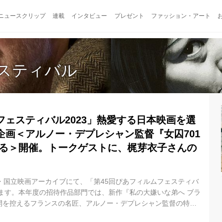
ニュースクリップ
連載
インタビュー
プレゼント
ファッション・アート
スティバル
フェスティバル2023」熱愛する日本映画を選
企画＜アルノー・デプレシャン監督『女囚701
語る＞開催。トークゲストに、梶芽衣子さんの
・国立映画アーカイブにて、「第45回ぴあフィルムフェスティバ
します。本年度の招待作品部門では、新作『私の大嫌いな弟へ ブラ
開を控えるフランスの名匠、アルノー・デプレシャン監督の特集
1992年の「第15回ぴあフィルムフェスティバル」にて長編デビュ