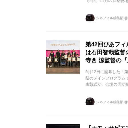
で2回、11月の京都会
館、U-NEXTで配信を
表彰式にて、最終審査員
シネフィル編集部
トした世界最大の自主
也、佐藤信介、李相日
監...
第42回ぴあフ
は石田智哉監督
寺西 涼監督の『
9月12日に開幕した「
祭のメインプログラム
表彰式が、会場の国立
れました。 ４８０本
本映画祭で各２回ずつ上
シネフィル編集部
藤 工（俳優・映画監督
（映画監督） 以下受賞作
身/上映時間：93分) 石..