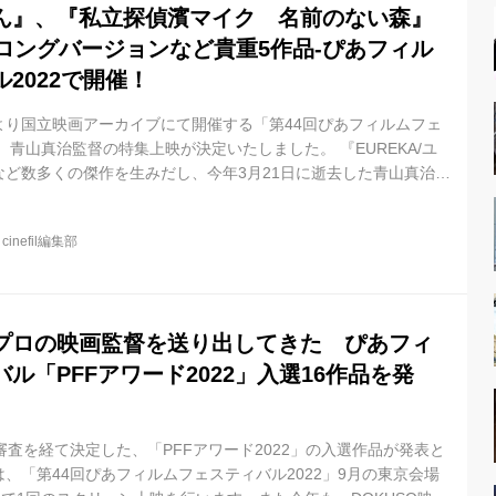
ん』、『私立探偵濱マイク 名前のない森』
ロングバージョンなど貴重5作品-ぴあフィル
2022で開催！
土）より国立映画アーカイブにて開催する「第44回ぴあフィルムフェ
、青山真治監督の特集上映が決定いたしました。 『EUREKA/ユ
など数多くの傑作を生みだし、今年3月21日に逝去した青山真治監
の監督作品のなかから、フランスで製作され、未ソフト化＆未配
私立探偵濱マイク 名前のない森』の71分の映画版ロングバージ
@
cinefil編集部
会の少なかった5作品をセレクトし全て35mmフィルムで上映す
。 加えて、豪華ゲストによるトークイベントも決定。『WiLd
プロの映画監督を送り出してきた ぴあフィ
ル「PFFアワード2022」入選16作品を発
審査を経て決定した、「PFFアワード2022」の入選作品が発表と
、「第44回ぴあフィルムフェスティバル2022」9月の東京会場