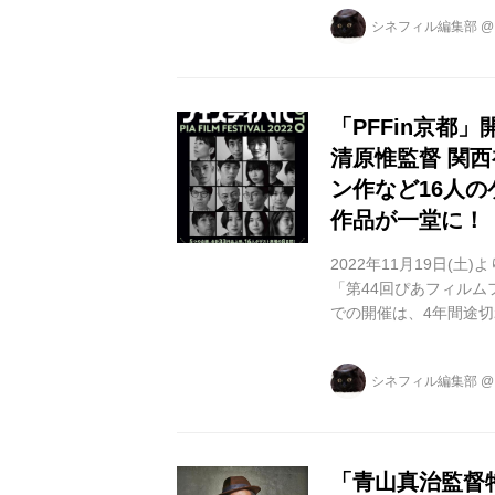
ー作『魂を救え！』を
シネフィル編集部
年、96年に続き、27
て、熱愛する日本映画
701号 さそり』...
「PFFin京都
清原惟監督 関
ン作など16人
作品が一堂に！
2022年11月19日(
「第44回ぴあフィルムフ
での開催は、4年間途
から復活。 1977年
主映画のコンペティシ
シネフィル編集部
本晋也、李相日、荻上
新しい才能が集う場所
アワー...
「青山真治監督