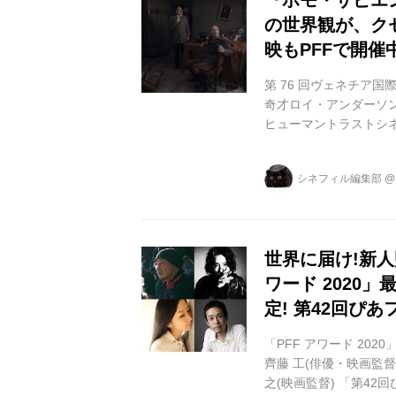
『ホモ・サピエ
の世界観が、ク
映もPFFで開催
第 76 回ヴェネチア
奇才ロイ・アンダーソン監
ヒューマントラストシ
はなく、自身の所有する
的にこだわり、5年近
シネフィル編集部
ソン監督。今回、世界
インス パイアを受け
の場面写真 9...
世界に届け!新人
ワード 2020
定! 第42回ぴ
「PFF アワード 20
齊藤 工(俳優・映画監督
之(映画監督) 「第42