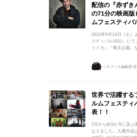
配信の『赤ずき
の71分の映画版
ムフェスティバル
2022年9月10日（
スティバル2022」にて
リイカ』『東京公園』
督。本特集は、今まで
信の『赤ずきん』や、『
シネフィル編集部
ョンなど、上映される機
る貴重な機会となります
LIFe』で...
世界で活躍する
ルムフェスティバ
表！！
3月から約3か月に及ぶ
なりました。入選作品は