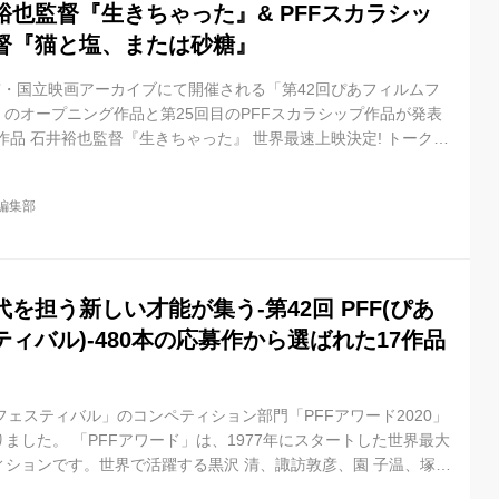
也監督『生きちゃった』& PFFスカラシッ
督『猫と塩、または砂糖』
京・国立映画アーカイブにて開催される「第42回ぴあフィルムフ
」のオープニング作品と第25回目のPFFスカラシップ作品が発表
作品 石井裕也監督『生きちゃった』 世界最速上映決定! トーク登
野太賀、若葉竜也 他キャスト予定 ぴあフィルムフェスティバル
る自主映画のコンペティショ ン・PFFアワード2007『剥き出し
il編集部
を受賞し、第19回PFFスカラシップの権利を獲得し制作された
』で第53回ブル ーリボン賞監督賞、『舟を編む』（13年）で、
を担う新しい才能が集う-第42回 PFF(ぴあ
ィバル)-480本の応募作から選ばれた17作品
フェスティバル」のコンペティション部門「PFFアワード2020」
ました。 「PFFアワード」は、1977年にスタートした世界最大
ションです。世界で活躍する黒沢 清、諏訪敦彦、園 子温、塚本
子、石井裕也など、これまでに140名を超えるプロの映画監督を