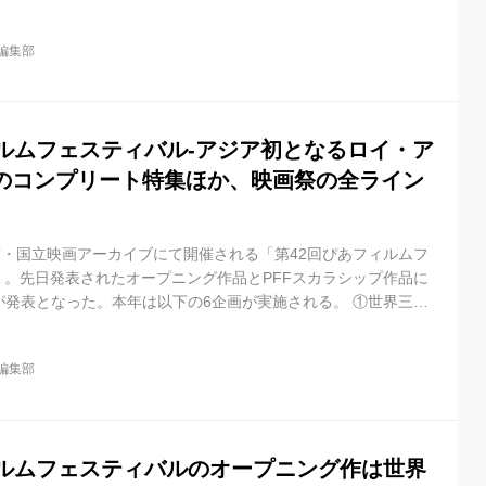
ーカイブにて、新型コロナウィルス感染予防のための消毒や検
員数を約3分の1に制限し、ソーシャル・ディスタンスを確保して
il編集部
のメインプログラムであるコンペティション部門「PFF アワー
門として、これまでに、犬童一 心、黒沢 清、園 子温、塚本晋...
ィルムフェスティバル-アジア初となるロイ・ア
のコンプリート特集ほか、映画祭の全ライン
京・国立映画アーカイブにて開催される「第42回ぴあフィルムフ
」。先日発表されたオープニング作品とPFFスカラシップ作品に
が発表となった。本年は以下の6企画が実施される。 ①世界三大
像作家 ロイ・アンダーソン監督特集 アジア初の「ロイ・アンダ
集」を実現! 27歳での初の長編映画『スウェーディッシュ・ラ
il編集部
)が国内外で称賛されるも、2作目『ギリアップ』(75年)以降CM
ーソン監督。CM界の巨匠となり自らの美学を詰め込んだスタジオ
ィルムフェスティバルのオープニング作は世界