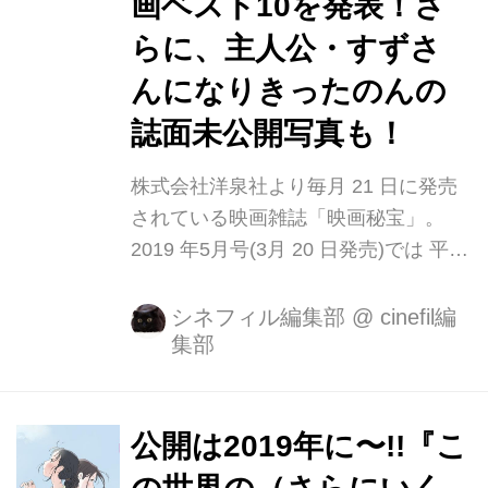
画ベスト10を発表！さ
ます。 日付 3月29日（金）18:10～
らに、主人公・すずさ
18:40 ※イベント後に現行版『この世
んになりきったのんの
界の片隅に』の上映 場所 テアトル新
宿（新宿区新宿3丁目14-2...
誌面未公開写真も！
株式会社洋泉社より毎月 21 日に発売
されている映画雑誌「映画秘宝」。
2019 年5月号(3月 20 日発売)では 平成
30 年間の映画を豪華評論家・監督陣が
徹底総括! 激動の時代「平成」に輝き
シネフィル編集部
@
cinefil編
集部
を放った傑作映画を大発表! 2019 年5
月号の表紙に君臨するのは『マ ッドマ
ックス 怒りのデス・ロード』の冷酷非
道な独裁者イモータン・ジョー! 『映
公開は2019年に〜!!『こ
画秘宝』編集部が独断と偏見で選ぶ、