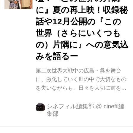
12月公開に向け、主人公すずと、すず
に』夏の再上映！収録秘
が嫁ぎ先の町で 初めて出逢う同世代の
女性リンとの交流を描いた、昭和19年
話や12月公開の『この
秋と 昭和20年冬から春にかけてのエピ
世界（さらにいくつも
ソードを中心に制作が続けられ てきま
の）片隅に』への意気込
したが、進行状況について各所で検討
を重ねた結果、公開時 ...
みを語るー
第二次世界大戦中の広島・呉を舞台
に、激化していく世の中で大切なもの
を失いながらも、日々を大切に前を向
いていく女性・すずを描いた珠玉のア
ニメーション作品『この世界の片隅
シネフィル編集部
@
cinefil編
集部
に』は、2016年11月12日の公開と同
時に、深い感動の輪を拡げていき、爆
発的な口コミと共に大きな反響を 呼び