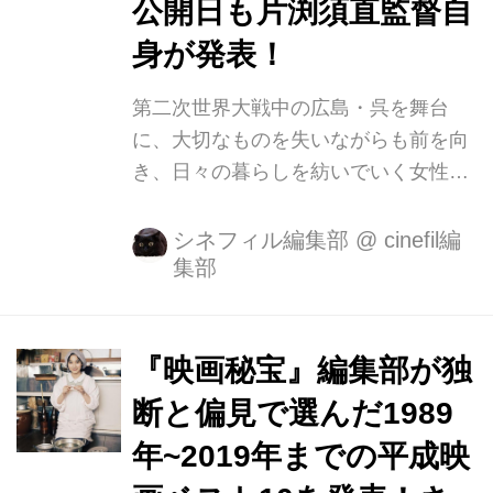
公開日も片渕須直監督自
身が発表！
第二次世界大戦中の広島・呉を舞台
に、大切なものを失いながらも前を向
き、日々の暮らしを紡いでいく女性・
すずを描いたアニメーション映画『こ
の世界の片隅に』。 その〝長尺版″と
シネフィル編集部
@
cinefil編
集部
なる劇場アニメーション映画『この世
界の（さらにいくつもの）片隅に』の
公開日が、12月20日（金）に決定した
ことが、本日テアトル新宿にて行われ
『映画秘宝』編集部が独
たイベントで発表されました。併せて
断と偏見で選んだ1989
特報第2弾が解禁。 また、応援チーム
年~2019年までの平成映
参加者募集企画も発表され、大いに盛
り上がりを見せたイベントをご報告し