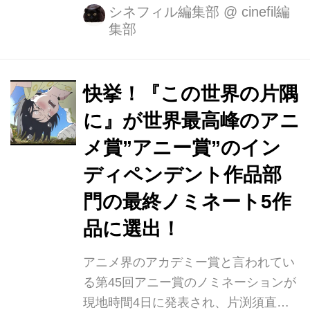
ここのノミネートはアニメーションで
シネフィル編集部
@
cinefil編
集部
アニー賞インディペンデント作品賞候
補から続いて、またしても『この世界
の片隅に』が最終ノミネート5作品の
中に選ばれました。 今回は、インデペ
快挙！『この世界の片隅
ンデントではなくメジャー作品と並ん
に』が世界最高峰のアニ
で堂々と最終候補となり、クラウドフ
メ賞”アニー賞”のイン
ァンディングからスタートしたこの日
本の作品が、このような位置で選出さ
ディペンデント作品部
れるということは、スタジオジブリ以
門の最終ノミネート5作
外ではなかなか成し遂げられない快挙
品に選出！
です。 今回は、『リメンバー・ミー』
や『レゴ・バットマン・ムービー』そ
アニメ界のアカデミー賞と言われてい
して日...
る第45回アニー賞のノミネーションが
現地時間4日に発表され、片渕須直監