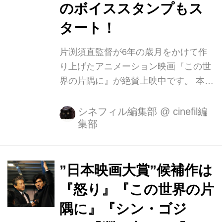
ランキング...
のボイススタンプもス
タート！
片渕須直監督が6年の歳月をかけて作
り上げたアニメーション映画『この世
界の片隅に』が絶賛上映中です。 本作
は戦時下の広島・呉を舞台に、大切な
ものを失いながらも前を向いて生きる
シネフィル編集部
@
cinefil編
集部
女性、すずを描いた珠玉のアニメーシ
ョン映画です。 7週目の12/24（土）、
25（日）の週末興行成績は4,500万
円、動員は3万人。 公開館数は106館
”日本映画大賞”候補作は
（初週より+43館）。 正月興行の大作
『怒り』『この世界の片
が続々と公開する中、全国映画動員ラ
隅に』『シン・ゴジ
ンキングではなんと10位を死守し、累