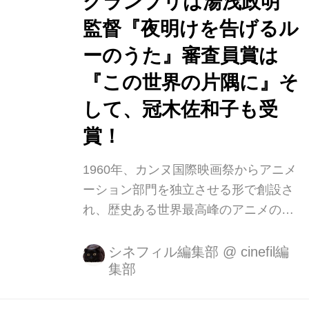
グランプリは湯浅政明
りが重く』（1967）など全10作品を上
映します。 （★親子向け作品として文
監督『夜明けを告げるル
部省選定映画『時計は生きていた』
ーのうた』審査員賞は
（1973）も上映します。） ■上映プロ
『この世界の片隅に』そ
グラム（7プログラム・全10作品） ＜
広島をめぐる映画たち...
して、冠木佐和子も受
賞！
1960年、カンヌ国際映画祭からアニメ
ーション部門を独立させる形で創設さ
れ、歴史ある世界最高峰のアニメの映
画祭と言える第57回アヌシー国際アニ
メーションフェスティバル(6月12
シネフィル編集部
@
cinefil編
集部
日-17日)の各賞が公式サイトなどで発
表になりました。 今年は日本勢が大活