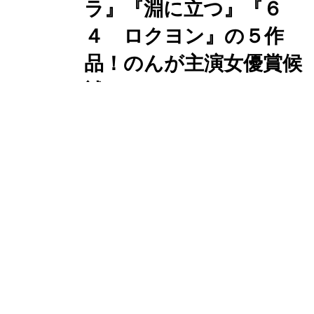
計動員は60万名、累計興収は8億を突
ラ』『淵に立つ』『６
破しました。 11月12日（土）の公開
４ ロクヨン』の５作
から7週間、みなさんの想いに支えら
品！のんが主演女優賞候
れてTOP10入りを続け、公開規模は年
明けには順次20...
補に--
「第71回毎日映画コンクール」の候補
作が決定した。 日本映画大賞、日本映
画優秀賞の候補作は以下の5本。最多
ノミネートが『怒り』の９部門にノミ
ネート。続いて、『シン・ゴジラ』
シネフィル編集部
@
cinefil編
集部
『６４ロクヨン』が7部門、『淵に立
つ』は6部門のノミネートになってい
る。 注目されるのは『この世界の片隅
に』の声の出演の”のん”が主演女優賞
世界へ広がる『君の名
にノミネートされている。 『怒り』