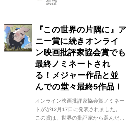
集部
のみならず海外でも注目を集めた話題
の日本映画を3日間で一挙上映するイ
ベントです。 第1回開催は2000年。当
時、日本映画の観客数が洋画に及ばな
『この世界の片隅に』ア
かった時代背景のなか、「日本映画を
ニー賞に続きオンライ
観ることの楽しさを再発見する」こと
ン映画批評家協会賞でも
と「世界的アーティストの集うホール
での特別上映を堪能する」という目的
最終ノミネートされ
のもとスタートし、今年で開催18周年
る！メジャー作品と並
を迎えます。 英・シェークスピア劇場
んでの堂々最終5作品！
のスワン座を参考に設計され、充実し
た音響設備を備えたミューズマーキー
オンライン映画批評家協会賞ノミネー
ホ...
トがが12月17日に発表されました。
この賞は、世界の批評家から選んだオ
ンライン上の映画賞になります。 今回