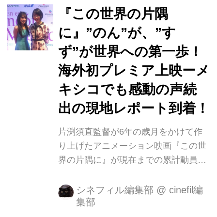
『この世界の片隅
りえが『湯を沸かすほどの熱い愛』で
自身３回目となる最優秀女優賞を受賞
に』”のん”が、”す
した。...
ず”が世界への第一歩！
海外初プレミア上映ーメ
キシコでも感動の声続
出の現地レポート到着！
片渕須直監督が6年の歳月をかけて作
り上げたアニメーション映画『この世
界の片隅に』が現在までの累計動員は
170万名。累計興収は22億円を突破致
しました。現在、絶賛上映中の本作は
シネフィル編集部
@
cinefil編
集部
戦時下の広島・呉を舞台に、大切なも
のを失いながらも前を向いて生きる女