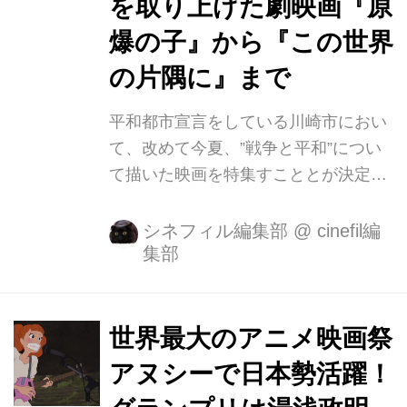
を取り上げた劇映画『原
爆の子』から『この世界
の片隅に』まで
平和都市宣言をしている川崎市におい
て、改めて今夏、”戦争と平和”につい
て描いた映画を特集すこととが決定い
たしました。 最近大ヒットしたアニメ
ーション映画『この世界の片隅に』
シネフィル編集部
@
cinefil編
集部
（2016）はじめ、当館所蔵フィルムよ
り、日本で初めて原爆を取り上げた劇
映画『原爆の子』（1952）、戦後の広
島の貴重な映像が見られる記録映画
世界最大のアニメ映画祭
『平和記念都市ひろしま』（1948～
アヌシーで日本勢活躍！
49）、ドキュドラマ作品『河 あの裏切