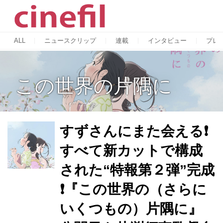
ALL
ニュースクリップ
連載
インタビュー
プレ
この世界の片隅に
すずさんにまた会える❗️
すべて新カットで構成
された“特報第２弾”完成
❗️『この世界の（さらに
いくつもの）片隅に』