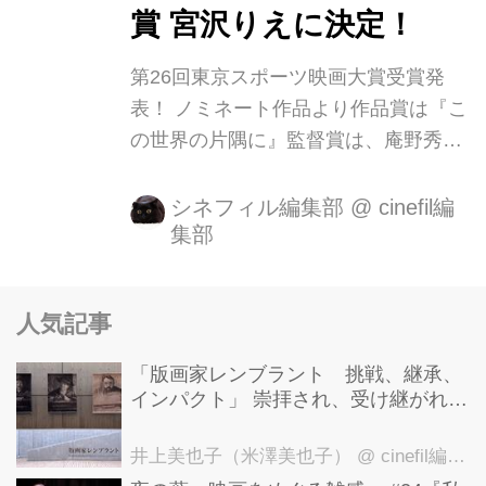
賞 宮沢りえに決定！
優賞にはリリー・フランキー
（「SCOOP！」「聖の青春」他）助
第26回東京スポーツ映画大賞受賞発
演女優...
表！ ノミネート作品より作品賞は『こ
の世界の片隅に』監督賞は、庵野秀
明・樋口真嗣両監督の『シン・ゴジ
ラ』に決定した。 また、主演男優賞は
シネフィル編集部
@
cinefil編
集部
三浦友和『葛城事件』主演女優賞は宮
沢りえ『湯を沸かすほどの熱い愛』に
決定した。 その他、北野武監督作品
人気記事
「アウトレイジ ビヨンド」に出演し、
今月３日に亡くなった神山繁さん（享
「版画家レンブラント 挑戦、継承、
年８７）に特別功労賞を贈ることも分
インパクト」 崇拝され、受け継がれ、
かった。 作品賞：「この世界の片隅
後世に影響を与えた版画技法！ 国立西
洋美術館にて9月23日まで開催中！
に」 監督賞：庵野秀明・樋口真嗣「シ
井上美也子（米澤美也子）
@ cinefil編集部