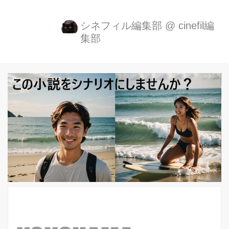
督『この世界の片隅に』がなんとイン
ディペンデント作品賞の5作品にノミ
シネフィル編集部
@
cinefil編
集部
ネートされました。 他には、ゴッホの
テクニックでアニメ化された『Loving
Vincent』や『The Big Bad Fox &
Other Tales』、『The Breadwinner』
そして神山健治監督『ひるね姫 ～知ら
ないワタシの物語～』もノミネートさ
れており日本作品の受賞の期待がかか
っています。 Best Animated Feature-
Independent - 'Coco,' 'The Bread...