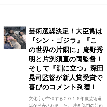
歳月をかけて作り上げたアニメーショ
ン映画『この世界の片隅に』が絶賛上
映中。 本作は戦時下の広島・呉を舞台
に、大切なものを失いながらも前を向
いて生きる女性、すずを描いた珠玉の
芸術選奨決定！大臣賞は
アニメーション映画です。 第40回日本
『シン・ゴジラ』『こ
アカデミー賞で最優秀アニメーション
の世界の片隅に』庵野秀
作品賞を受賞するなど、各映画賞を総
なめしている本作。アニメーション部
明と片渕須直の両監督！
門だけでなく、作品賞や監督賞、音楽
そして『淵に立つ』深田
賞など幅広い分野で絶賛を受け、現
晃司監督が新人賞受賞で
在...
喜びのコメント到着！
文化庁が主催する２０１６年度芸術選
奨が発表されました。 映画部門の芸術