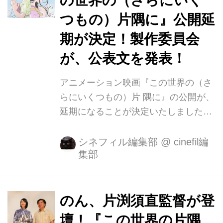
の世界の（さらにいく
1989 年〜2019 年までの問答無用の平
つもの）片隅に』公開延
成映画ベスト10、栄光の第1位に輝い
たのは、2015 年に公開され、国内外
期が決定！製作委員会
で映画史に 残る熱狂を巻き起こした
が、公表文を発表！
『マッドマックス 怒りのデス・ロー
ド』! 続くランキング...
アニメーション映画『この世界の（さ
らにいくつもの）片 隅に』の公開が、
延期になることが決定いたしました。
本作は、第二次世界大戦中の広島・呉
を舞台に、激化していく世の 中で大切
シネフィル編集部
@
cinefil編
集部
なものを失いながらも、日々を大切に
前を向いていく女性 ・すずを描いた珠
玉のアニメーション作品『この世界の
片隅に』 に、約30分間の新規映像が加
のん、片渕須直監督が登
えられる新バージョンです。 2018年
壇！『この世界の片隅