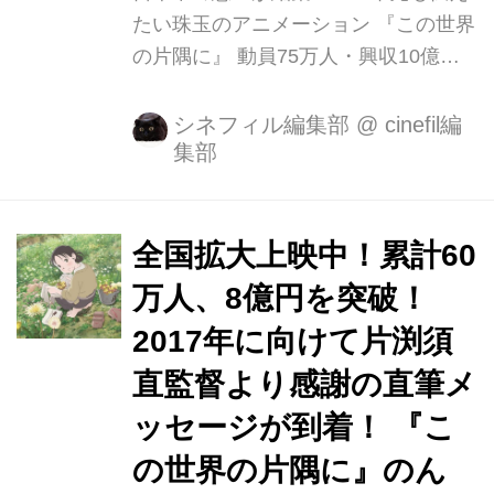
たい珠玉のアニメーション 『この世界
の片隅に』 動員75万人・興収10億円
突破！ 1/7（土）よりさらに全国58館
での拡大公開決定！ 2017年も勢いが
シネフィル編集部
@
cinefil編
集部
止まらない！ 片渕須直監督が6年の歳
月をかけて作り上げたアニメーション
映画『この世界の片隅に』が絶賛上映
中です。 本作は戦時下の広島・呉を舞
全国拡大上映中！累計60
台に、大切なものを失いながらも前を
万人、8億円を突破！
向いて生きる女性、すずを描いた珠玉
2017年に向けて片渕須
のアニメーション映画です。 8週目
の、12月31日（土）、2016年1月1日
直監督より感謝の直筆メ
（日）の週末興行成績は約3,700万
ッセージが到着！ 『こ
円、動員は約3万人。 公開館数は116
の世界の片隅に』のん
館（初週より+53館）。全国映画動員