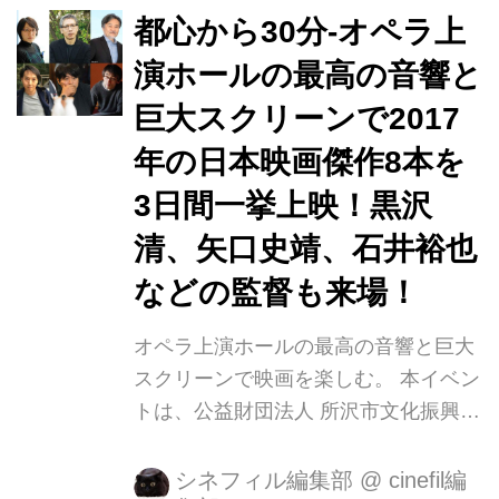
ました。 同年度に数々の賞を受賞し、
都心から30分-オペラ上
DVDや配信が発売された現在もなお、
演ホールの最高の音響と
600日以上1日も途絶えることなく劇場
巨大スクリーンで2017
での上映を続けております。 さらに、
『この世界の（さらにいくつもの）片
年の日本映画傑作8本を
隅に』の公開情報が先日解禁となり、
3日間一挙上映！黒沢
新たに約30分の新規シーンが描き足さ
清、矢口史靖、石井裕也
れ「さらにいくつもの人生」が描かれ
た新バージョンとして、12月に劇場...
などの監督も来場！
オペラ上演ホールの最高の音響と巨大
スクリーンで映画を楽しむ。 本イベン
トは、公益財団法人 所沢市文化振興事
業団が主催、ＰＦＦ（ぴあフィルムフ
ェスティバル）が企画・運営し、日本
シネフィル編集部
@
cinefil編