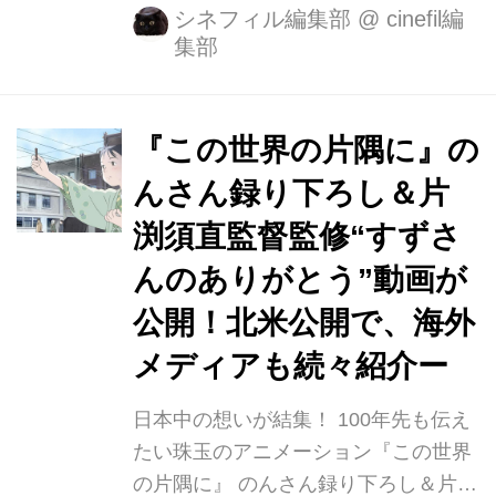
動員150万人・興行収入20億突破！
シネフィル編集部
@
cinefil編
集部
（2/11付） 動員ランキング8位！（興
行通信社調べ）14週連続TOP10入り達
成 片渕須直監督が6年の歳月をかけて
作り上げたアニメーション映画『この
『この世界の片隅に』の
世界の片隅に』。 本作は戦時下の広
んさん録り下ろし＆片
島・呉を舞台に、大切なものを失いな
渕須直監督監修“すずさ
がらも前を向いて生きる女性、すずを
描いた珠玉のアニメーション映画で
んのありがとう”動画が
す。 公開14週目の、2月11日（土）2
公開！北米公開で、海外
月12日（日）2日間の週末興行成績は
メディアも続々紹介ー
約6千2百万円、動員は約 4万人。公開
館数は289...
日本中の想いが結集！ 100年先も伝え
たい珠玉のアニメーション『この世界
の片隅に』 のんさん録り下ろし＆片渕