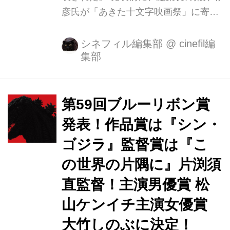
彦氏が「あきた十文字映画祭」に寄せ
たコメントで『君の名は。』と『この
世界の片隅に』に触れ、ネットやSNS
シネフィル編集部
@
cinefil編
集部
でだいぶ騒動になっていたが、この映
画芸術でのベスト1も結局『この世界
の片隅に』となっていた。 また、ここ
のランキングはベストとワーストの両
第59回ブルーリボン賞
方にランキングされることも多いのだ
発表！作品賞は『シン・
が、その中では岩井俊二監督の『リッ
ゴジラ』監督賞は『こ
プヴァンウィンクルの花嫁』が両方の
ランキングで同位に選ばれている。 詳
の世界の片隅に』片渕須
しくは、今回発売された『映画芸術』
直監督！主演男優賞 松
458号の誌上でご覧いただけるが、選
山ケンイチ主演女優賞
者32人と編集部の選評に加え、6年ぶ
りに日本映画を振り返る総括座談会を
大竹しのぶに決定！