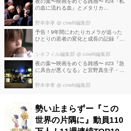
ン・ゴジラ」 主演男優賞：三浦友和
夜の葉〜映画をめぐる雑感〜 #24『私
の血に流れる血』とメタリカ
「葛城事件」
「Nothing Else Matters」
//www.youtube.com/embed/cJjZGqnIsj
野本幸孝
@ cinefil編集部
4?rel=0 主演女優賞：...
予告！9年間にわたりカメラが追った
ひとりの若者の変化と成長の記録『ぼ
くが性別「ゼロ」に戻るとき 空と木の
実の9年間』
シネフィル編集部
@ cinefil編集部
夜の葉〜映画をめぐる雑感〜 #23『急
に具合が悪くなる』と宮野真生子・磯
野真穂『急に具合が悪くなる』
野本幸孝
@ cinefil編集部
勢い止まらずー『この
世界の片隅に』動員110