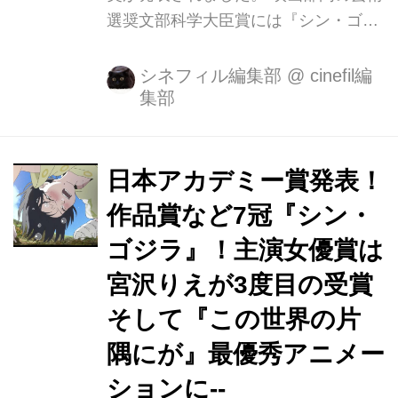
選奨文部科学大臣賞には『シン・ゴジ
ラ』庵野 秀明監督と『この世界の片隅
に』片渕須直監督の両監督が受賞！ そ
シネフィル編集部
@
cinefil編
集部
して、国内のみならず世界から大注目
を集めた『淵に立つ』の深田晃司監督
が栄誉ある「新人賞」に選出されまし
た。 映画部門は、過去にも『Shall We
日本アカデミー賞発表！
ダンス？』周防正行監督、『リング』
作品賞など7冠『シン・
中田秀夫監督、『悪人』李相日監督、
ゴジラ』！主演女優賞は
『サマーウォーズ』細田守監督、『デ
ィア・ドクター』西川美和監督など名
宮沢りえが3度目の受賞
監督たちが受賞しておりますが、 深田
そして『この世界の片
晃司監督、文部科学大臣新人賞（映画
隅にが』最優秀アニメー
部門）受賞！ 喜びのコメント到着！
「今回の受賞を嬉しく思います...
ションに--