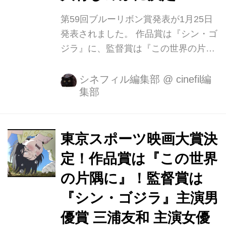
収録...
第59回ブルーリボン賞発表が1月25日
発表されました。 作品賞は『シン・ゴ
ジラ』に、監督賞は『この世界の片隅
に』片渕須直監督。 この2作品、それ
ぞれブルーリボン賞では怪獣作品とし
シネフィル編集部
@
cinefil編
集部
て初の作品賞、アニメーション作品と
して初の監督賞ということになりまし
た。 主演男優賞 松山ケンイチ、主演
女優賞 大竹しのぶに決定いたしまし
東京スポーツ映画大賞決
た。 主演女優賞を受賞した大竹しのぶ
定！作品賞は『この世界
は、過去に新人賞『青春の門』（75年
の片隅に』！監督賞は
度）、助演女優賞『波光きらめく果
て』（86年度）を受賞しており、今回
『シン・ゴジラ』主演男
の受賞と合わせ女性初の3部門を受賞
優賞 三浦友和 主演女優
したこととなります。 その他、助演男