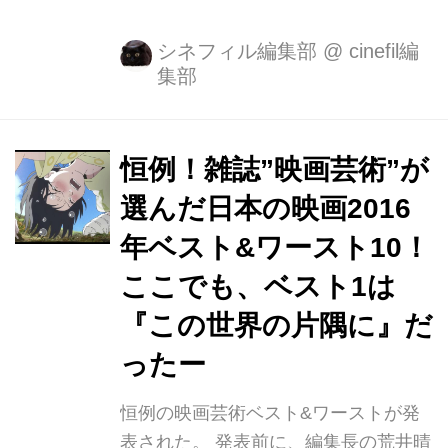
須直監督監修“すずさんのありがと
う”動画が公開！ 2/4（土）から新たに
シネフィル編集部
@
cinefil編
集部
73劇場で公開決定！（再上映含む） 片
渕須直監督が6年の歳月をかけて作り
上げたアニメーション映画『この世界
の片隅に』が絶賛上映中です。本作は
恒例！雑誌”映画芸術”が
戦時下の広島・呉を舞台に、大切なも
選んだ日本の映画2016
のを失いながらも前を向いて生きる女
年ベスト&ワースト10！
性、すずを描いた珠玉のアニメーショ
ン映画です。 動員130万人を超え、た
ここでも、ベスト1は
くさんの方がすずさんに会いに来てく
『この世界の片隅に』だ
ださったことに感謝して、2月3日
ったー
（金）に、“すずさんのありがとう”動
画をYou Tubeにて公開いた...
恒例の映画芸術ベスト&ワーストが発
表された。 発表前に、編集長の荒井晴