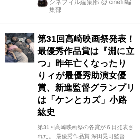
ン作品が日本映画ベスト・テンで第1
シネフィル編集部
@
cinefil編
集部
位に選ばれるのは、1988年度の『とな
りのトトロ』以来2度目。そして監督
賞にアニメーション監督が選出される
のは、片渕須直監督が初となる快挙と
第31回高崎映画祭発表！
なる。 2位は『シン・ゴジラ』3位は
最優秀作品賞は『淵に立
『淵に立つ』と続いて10位までのライ
つ』昨年亡くなったり
ンナップされた作品は各映画祭で受賞
している作品が並ぶ。 また、主演女優
りィが最優秀助演女優
賞は『湯を沸かすほどの熱い愛』の宮
賞、新進監督グランプリ
沢りえ、主演男優賞は『ディストラク
は「ケンとカズ」小路
ション・ベイビーズ』の柳楽優弥が受
賞した。 2016年 第90回キネマ...
紘史
第31回高崎映画祭の各賞が６日発表さ
れた。 最優秀作品賞 深田晃司監督