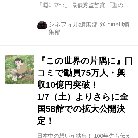
「淵に立つ」 最優秀監督賞 「聖の青
春」森義隆監督 「湯を沸かすほどの熱
い愛」中野量太監督
シネフィル編集部
@
cinefil編
集部
//www.youtube.com/embed/xWTQb3A
bZLs?rel=0 最優秀主演女優賞 筒井真
理子「淵に立つ」 宮沢りえ「湯を沸か
すほどの熱い愛」 最優秀主演男優賞
『この世界の片隅に』口
三浦友和「葛城事件」 最優秀助演女優
コミで動員75万人・興
賞 りりィ「リップヴァンウィンクルの
収10億円突破！
花嫁」 最優秀助演男優賞 斎藤工「団
地」 最優秀新進女優賞 杉咲花「湯を
1/7（土）よりさらに全
沸かすほどの熱い愛」 最優秀新進男優
国58館での拡大公開決
賞 カトウシンスケ「ケンとカズ」 毎
定！
熊克哉「ケンとカズ」 最優秀新人...
日本中の想いが結集！ 100年先も伝え