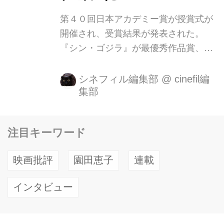
第４０回日本アカデミー賞が授賞式が
開催され、受賞結果が発表された。
『シン・ゴジラ』が最優秀作品賞、最
優秀監督賞をはじめ技術部門を総なめ
する最優秀撮影賞、最優秀照明賞、最
シネフィル編集部
@
cinefil編
集部
優秀美術賞、最優秀録音賞、最優秀編
集賞の7冠に輝いた。最優秀アニメー
ション賞は少ない劇場から公開され、
注目キーワード
徐々に拡大して今もなお上映中の片渕
須直監督の『この世界の片隅に』。 最
映画批評
園田恵子
連載
優秀脚本賞には日本アカデミー賞40年
の歴史の中では初となるアニメーショ
インタビュー
ン作品で『君の名は。』新海誠が選ば
れた。 また、『たそがれ清兵衛』
(02)、『紙の月』(14)で受賞した宮沢