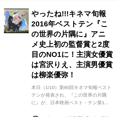
『永い言い訳』の西川美和が受賞し、
男優主演賞の本木雅弘 と合わせ２冠に
やったね!!!キネマ旬報
輝いた。 女優主演賞は『淵に立つ』の
2016年ベストテン『こ
筒井真理子、男優助演賞は香川照之
の世界の片隅に』アニ
『クリーピー 偽りの隣人』となった。
また、ドキュメンタリー映画賞は『桜
メ史上初の監督賞と2度
の樹の下』アニメーション映画賞『君
目のNO1に！主演女優賞
の名は。』にそれぞれ決まった。 日
は宮沢りえ、主演男優賞
本...
は柳楽優弥！
本日（1/10）第90回キネマ旬報ベスト
テンが発表され、『この世界の片隅
に』が、日本映画ベスト・テン第1位
と監督賞をW受賞した。アニメーショ