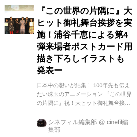
躍。 グランプリとなるクリスタル賞に
は湯浅政明監督『夜明けを告げるルー
『この世界の片隅に』大
のうた』が受賞し、それに続く審査員
ヒット御礼舞台挨拶を実
賞は片渕須直監督の『この世界の片隅
施！浦谷千恵による第4
に』が選ばれました。 また、短編部門
での受賞はなかったものの、シネフィ
弾来場者ポストカード用
ルでもおなじみの冠木佐和子監督が、
描き下ろしイラストも
卒業制作部門 (Films de fin d'études)で
発表ー
やはり、グランプリに続く審査員賞を
受賞し...
日本中の想いが結集！ 100年先も伝え
たい珠玉のアニメーション 『この世界
の片隅に』祝！大ヒット御礼舞台挨拶
を実施 監督補・浦谷千恵による描き下
ろしイラスト第4弾来場者ポストカー
シネフィル編集部
@
cinefil編
集部
ドも配布決定！ 片渕須直監督が6年の