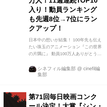
万人！11週連続TOP10
入り！動員ランキング
も先週8位→7位にラン
クアップ！
日本中の想いが結集！ 100年先も伝え
たい珠玉のアニメーション『この世界
の片隅に』 動員100万人ありがとう！
（累計動員は110万名突破） 動員ラン
キング先週8位→7位にランクアップ！
シネフィル編集部
@
cinefil編
集部
著名人絶賛コメント続々！第3弾来場
者プレゼント決定！ 片渕須直監督が6
年の歳月をかけて作り上げたアニメー
ション映画『この世界の片隅に』が絶
第71回毎日映画コンク
賛上映中です。 本作は戦時下の広島・
ール決定！大賞『シン・