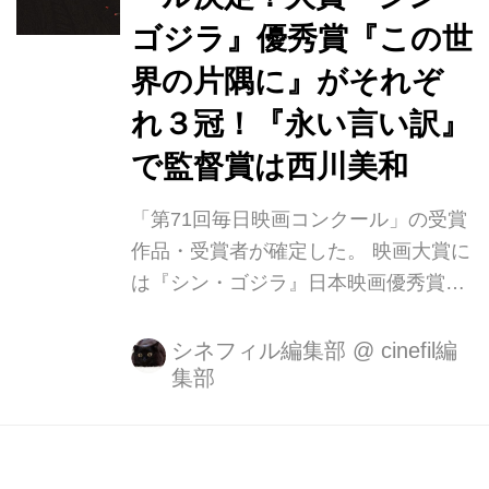
呉を舞台に、大切なものを失いながら
ゴジラ』優秀賞『この世
も前を向いて生きる女性、すずを描い
た珠玉のアニメーション映画です。 11
界の片隅に』がそれぞ
週目の、1月21日（土）1月22日（日）
れ３冠！『永い言い訳』
2日間の週末興行成績は約9千2百万
で監督賞は西川美和
円、動員は約7万人。 公開館数は198
館（初週より+1...
「第71回毎日映画コンクール」の受賞
作品・受賞者が確定した。 映画大賞に
は『シン・ゴジラ』日本映画優秀賞に
は『この世界の片隅に』となり、『シ
ン・ゴジラ』は女優助演賞：市川実日
シネフィル編集部
@
cinefil編
集部
子 と美術賞も合わせて受賞。『この世
界の片隅に』も音楽賞のコトリンゴと
合わせて大藤信郎賞も受賞し、それぞ
れ3冠の受賞となっている。 監督賞は