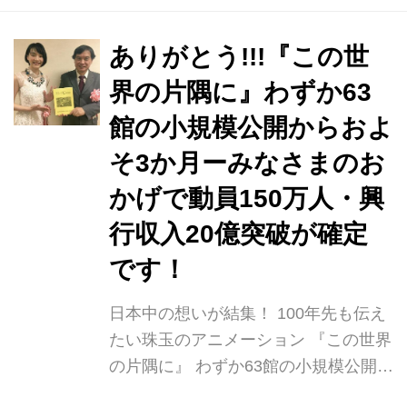
性、すずを描いた珠玉のアニメーショ
ン映画です。 今月下旬、片渕須直監督
ありがとう!!!『この世
と主演のんさんがメキシコ入りし、現
界の片隅に』わずか63
地時間2月23日18時から首都メキシコ
館の小規模公開からおよ
シティ最大級の映画館Cinemexで行わ
れた海外初プレミア上映に参加しまし
そ3か月ーみなさまのお
た。 会場には多くの日系企業も招待さ
かげで動員150万人・興
れ、メキシコのメディアも詰めかける
行収入20億突破が確定
盛況ぶり。 片渕須直監督、のんさん、
そしてスペイン語の吹き替えです...
です！
日本中の想いが結集！ 100年先も伝え
たい珠玉のアニメーション 『この世界
の片隅に』 わずか63館の小規模公開か
らおよそ3か月 みなさまのおかげで、