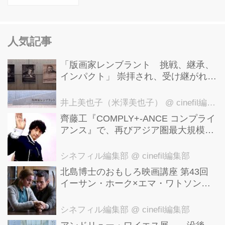
人気記事
「版画家レンブラント 挑戦、継承、
インパクト」 崇拝され、受け継がれ、
後世に影響を与えた版画技法！ 国立西
洋美術館にて9月23日まで開催中！
井上美也子（米澤美也子）
@ cinefil編集部
齊藤工『COMPLY+-ANCE コンプライ
アンス』で、再びアジア圏最大規模の
国際映画祭-上海国際映画祭"インター
ナショナル・パノラマ部門"に正式招
シネフィル編集部
@ cinefil編集部
待！
北島博士のおもしろ映画講座 第43回
イーサン・ホーク×エマ・ワトソン。
アメナーバル監督が仕掛ける、実話に
基づく衝撃のサスペンス『リグレッシ
シネフィル編集部
@ cinefil編集部
ョン』！