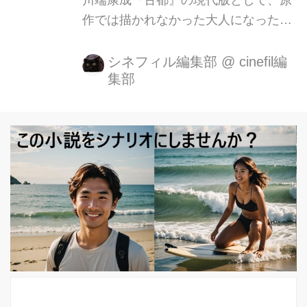
作では描かれなかった大人になった主
人公たちの物語として映像化。 京都・
パリ、二つの古都を舞台に繰り広げら
シネフィル編集部
@
cinefil編
集部
れる感動の物語 映画『古都』。 そし
て、こんな川端康成原作の名著を、現
代置き換えるという難題に果敢に挑戦
したYuki Saito監督に映画webマガジン
「シネフィル」が独占インタビューの
後編は映画『古都』のお話を中心に、
Yuki Saito監督が若き頃スタッフに参
加したアレハンドロ・ゴンサレス・イ
ニャリトゥ監督の撮影現場のエピソー
ドなど、興味深い話をお聞きしており
ます。 ＜あらすじ＞ 京都室町に先祖
代々続く佐...