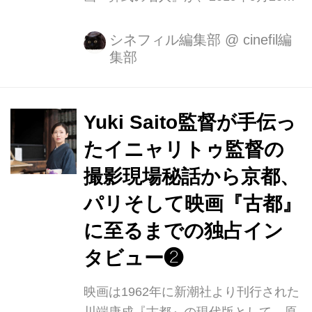
（金）全国公開となります。 前田敦
子.高良健吾.原案：川端康成 最良のキ
シネフィル編集部
@
cinefil編
集部
ャスト、スタッフで描き出す文豪・川
端康成の世界観。 突然舞い込んでき
た、高校時代の同級生の訃報――。 卒
業から10年、久しぶりに顔を合わせた
Yuki Saito監督が手伝っ
面々は、これまで見たことも聞いたこ
たイニャリトゥ監督の
ともない奇想天外なお通夜を開くこと
撮影現場秘話から京都、
にする。 シングルマザーの主人公・雪
子を演じるのは、実生活でもママとな
パリそして映画『古都』
り『旅のおわり世界のはじまり』の公
に至るまでの独占イン
開が控えている前田敦子。『Seventh
タビュー❷
Code』以来、5年ぶりの映画主演を務
める今回は、女手一つで...
映画は1962年に新潮社より刊行された
川端康成『古都』の現代版として、原