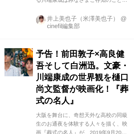
る川端康成はみなさまご存知のことで
しょうが、今回は彼の愛した芸術作品
のコレクションを紹介致します。 川端
井上美也子（米澤美也子）
@
cinefil編集部
康成生誕120 年を記念し、姫路市立美
術館、姫路文学館にて、「文豪 川端康
成と美のコレクション展」が9月14 日
から11月4日まで開催されています。
予告！前田敦子×高良健
日本人初のノーベル文学賞受賞作家で
吾そして白洲迅。文豪・
ある川端康成（1899～1872）は、文
川端康成の世界観を樋口
豪としてはもちろん、美術愛好家とし
ても、類まれなる存在でした。 「私は
尚文監督が映画化！『葬
美術が好きで、新古にかかはりなくな
式の名人』
るべく見る折をつくる。」 「最高の美
にただただ感動するのが生きがいでは
大阪を舞台に、奇想天外な高校の同級
ないか。」 川端の言葉で...
生のお通夜を体験する人々を描く、映
画『葬式の名人』が、2019年9月20日