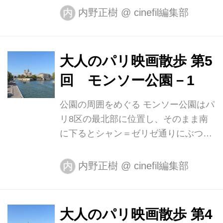
ソレル演じる夫婦の間で取り交わされ
内野正樹
@
cinefil編集部
内
れない建築物が映り込んでいる。モニ
る幸せに満ちた仲睦まじい会話からは
ターの画面を静止して確認すると、そ
2人は新婚旅行の途上のようにも見え
の円形平面...
るが、ちょっとした諍いから夫は馭者
大人のパリ映画散歩 第5
に命じていやがる妻をむりやり馬車か
回 モンソー公園－1
ら引きずり下ろしてしまう。森の中を
引きずられ木の枝から吊り下ろされた
公園の周囲をめぐる モンソー公園はパ
ロープに両手首を縛りつけられた彼女
リ8区の最北部に位置し、そのまま南
はやはり夫に命じられた馭者たちによ
に下るとシャン＝ゼリゼ通りにぶつか
ってむち打ちたれそして凌辱され
る。西へ向かうと凱旋門、東にはサン
る……。このようにショッキングな映
＝ラザール駅がある。オルレアン公ル
内野正樹
@
cinefil編集部
内
像を立て続けに見せることで『シェル
イ・フィリップ２世 が手がけたものを
ブールの雨傘』などでのドヌーヴの可
ベースにナポレオン３世の命を受けた
憐なイメージをサディ...
セーヌ県知事オスマンが整備して現在
大人のパリ映画散歩 第4
の姿になった。園内にはピラミッドや