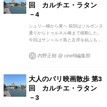
回 カルチエ・ラタン
ローマの遺跡風列柱、パゴタなどが散
在し、東京都から寄贈された石の灯籠
－4
も置かれている。公園の周辺には高級
シュリ―橋から東へ 前回はソルボンヌ
住宅街が広がる。シャン＝ゼリゼから
通りからトゥルネル橋まで移動した。
は１kmほど離れており、このあたりま
今回はサン＝ルイ島と左岸を結ぶもう
でくると観光客の姿はほとんど見かけ
ひとつの橋、シュリー橋から散歩を再
ることがない。 2006年のフィルム・
開しよう。この橋の東側あたりまでく
ノワール『唇を閉ざせ』のクライマッ
内野正樹
@
cinefil編集部
内
ると1960～70年代以降に建てられたと
クスシ...
思われる近代的な建物が目に付くよう
になり、シテ島周辺の河岸とは雰囲気
大人のパリ映画散歩 第3
ががらりと変わる。 そうした建物のな
回 カルチエ・ラタン
かでもひときわ目を引くのがジャン・
ヌーヴェル設計のアラブ世界研究所
－3
だ。シュリー橋の東側に立つこの建築