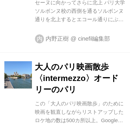
セーヌに向かってさらに北上 パリ大学
は“アラブ建築との対話”が設計テーマ
ソルボンヌ校の西側を通るソルボンヌ
のひとつで、ファサードにはアラブ建
通りを北上するとエコール通りにぶつ
築の窓飾りからヒントを得たアルミパ
かる。この交差点からはクリュニー中
ネルが組み込まれている。竣工から30
世美術館が正面に見える。この美術館
年以上経つがいまだに美しく保たれて
内野正樹
@
cinefil編集部
内
は元は中世に絶大な影響力を誇った修
いて...
道会の院長の宿舎で、現在はタピスト
リー《貴婦人と一角獣》（15世紀末）
大人のパリ映画散歩
ほか中世のものを中心に2万数千点を
〈intermezzo〉オード
所蔵している。この西側にはローマ時
代のテルム（共同浴場）跡があり、通
リーのパリ
りからもそのかなりの部分を目にする
この「大人のパリ映画散歩」のために
ことができる。 交差点から東に300m
映画を観直しながらリストアップした
ほど歩いてから左折すると右に『静か
ロケ地の数は500カ所以上。Googleマ
なふたり』の舞台となった「緑の麦」
ップのストリートビューで確認しなが
書店がある。「静かな２人の時間が流