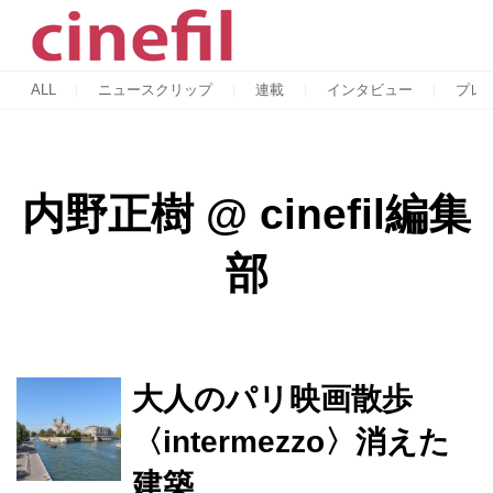
ALL
ニュースクリップ
連載
インタビュー
プレ
内野正樹
@
cinefil編集
部
大人のパリ映画散歩
〈intermezzo〉消えた
建築