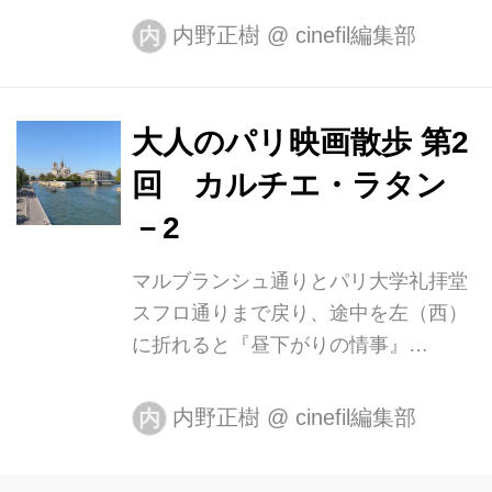
らの作業は時間もかかり骨の折れる作
れるにふさわしい」とでも表現したく
内野正樹
@
cinefil編集部
内
業であったが多くの発見があった。今
なるよう...
回はこの発見のうちのひとつについて
書いてみたい。 オードリー・ヘプバー
大人のパリ映画散歩 第2
ンの名を聞いて、すぐさま思い浮かべ
回 カルチエ・ラタン
る都市はパリ、ローマ、ニューヨーク
といったところだろうか。彼女の主演
－2
映画では『ローマの休日』と『ティフ
マルブランシュ通りとパリ大学礼拝堂
ァニーで朝食を』の知名度が断トツに
スフロ通りまで戻り、途中を左（西）
高いから、もしかすると、パリの存在
に折れると『昼下がりの情事』
感はほかの2都市に比べて劣るかもし
（1957）のオードリー・ヘプバーンが
れない。 しかし、オードリーはフレッ
モーリス・シュヴァリエ演じる父親と
ド・アステアと共演した1957年の
内野正樹
@
cinefil編集部
内
暮らすアパルトマンがある。華奢なオ
『パ...
ードリーが、重いチェロを抱えて階段