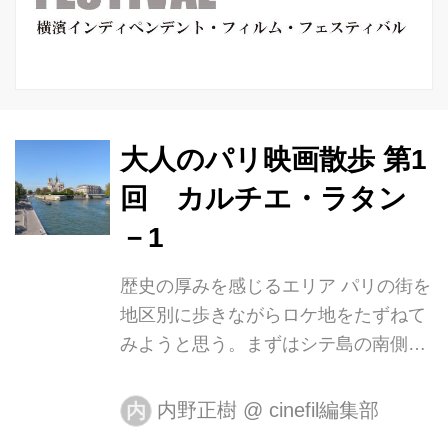
大人のパリ映画散歩 第1
回 カルチエ・ラタン
－1
歴史の厚みを感じるエリア パリの街を
地区別に歩きながらロケ地をたずねて
みようと思う。まずはシテ島の南側に
位置するカルチエ・ラタンにフォーカ
スしてみたい。カルチエ・ラタンの名
内野正樹
@
cinefil編集部
内
は、中世の時代に現在のサン＝ジェル