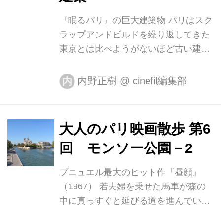
『眠るパリ』の巨大建築物 パリはスク
ラップアンドビルドを繰り返してきた
東京とは比べようがないほど古い建築
が取り壊されずに残っている。パリを
訪れるとまずそのことに驚くが、もち
内野正樹
@
cinefil編集部
内
ろん建て替えられてその姿を見られな
くなってしまった建築も数多い。その
多くは匿名的な存在だが、中には映画
大人のパリ映画散歩 第6
の中で初めて出会い、今は埋もれて忘
回 モンソー公園－2
れ去られたパリの過去の層に思いがけ
ず触れてしまったような感慨と快楽を
ブニュエル最大のヒット作『昼顔』
もたらしてくれる建築もある。 たとえ
（1967） 若夫婦を乗せた馬車が森の
ば、ルネ・クレールの『眠るパリ』
中に真っすぐと延びる道を進んでい
（1924）。ラストにエッフェル塔から
く。カトリーヌ・ドヌーヴとジャン・
の俯瞰ショットがあるが、そこに見慣