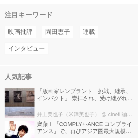
マン界隈からアンリ4世校の裏手あた
りにかけて多くの学寮が建てられ、各
注目キーワード
地から集まってきた教師と学生たちの
間の共通言語としてラテン語が使用さ
映画批評
園田恵子
連載
れていたことに由来する。 このエリア
インタビュー
の歴史は古く、ローマの支配下にあっ
た紀元1世紀には、現在から比べると
ずいぶんと小規模ながらもすでに都市
的な構造を備えていた。コレージュ・
人気記事
ド・フランスの校舎があるあたりには
「版画家レンブラント 挑戦、継承、
大規模な共同浴場があったという。当
インパクト」 崇拝され、受け継がれ、
時の浴場跡が...
後世に影響を与えた版画技法！ 国立西
洋美術館にて9月23日まで開催中！
井上美也子（米澤美也子）
@ cinefil編集部
齊藤工『COMPLY+-ANCE コンプライ
アンス』で、再びアジア圏最大規模の