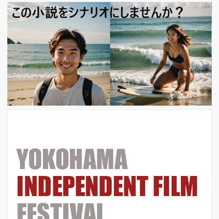
を上るあのアパルトマンだ。『ミッド
ナイト・イン・パリ』ではブリックト
ップへと繰り出した車が同じこのアパ
ルトマンの前あたりで停車するシーン
も撮られている。さらに、小説家を目
指す主人公のギルに創作上のアドバイ
スをするガートルード・スタイン（ア
メリカの著作家、評論家）の住むアパ
ルトマンもこの目と鼻の先だ（実際の
彼女のパリの住居は別の場所だった
が）。道が途中で上...