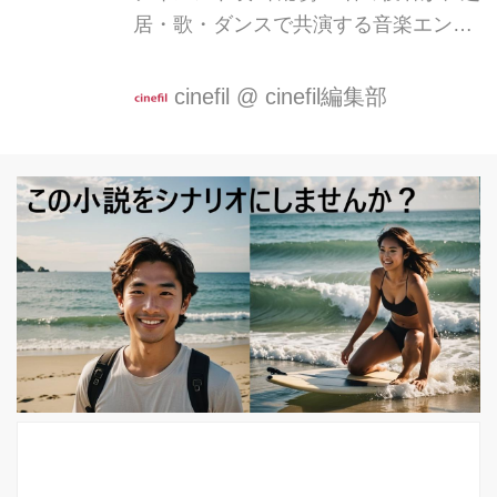
居・歌・ダンスで共演する音楽エンタ
ーテイメント映画『雨ニモマケズ』が
現在、製作されています。 2023年に
cinefil
@
cinefil編集部
初監督作品『MOOM and
GOLDFISH』を劇場公開した飯塚冬酒
監督のもと、映画・演劇・音楽などで
活躍する役者が続々と集まって本作を
創りあげています。 注目の若手俳優
安野澄（『呪怨～呪いの家～』
NETFLIX、『ちむどんどん』NHK）
諏訪珠理(『裸足で鳴らしてみせろ』工
藤梨穂 監督 / 『浮かぶ』吉田奈津美監
督） 上村侑（『許された子どもたち』
内藤瑛亮 監督 / 『Single8』小中和哉
監督） ...