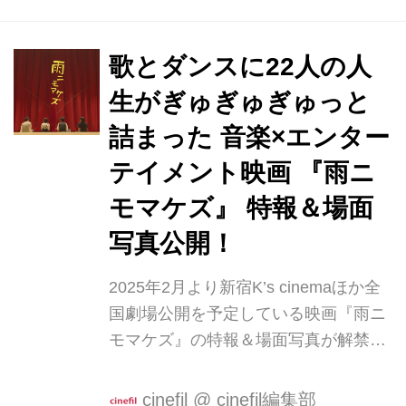
り新宿K’s cinemaほか全国順次公開と
なりました。 公開される予告編は、注
歌とダンスに22人の人
目の若手俳優から脇を固めるベテラン
生がぎゅぎゅぎゅっと
勢22名が登場する豪華な映像となって
います。 亡くなった音楽家の息子・タ
詰まった 音楽×エンター
ツヤ（諏訪珠理）がスポットライトを
テイメント映画 『雨ニ
浴び、黒人霊歌『アメイジング・グレ
モマケズ』 特報＆場面
イス』が流れる中メモリアルパーティ
の舞台裏で起こる数々の出来事。 ミナ
写真公開！
ミ（安野澄）の「歌うだけがゴスペル
じゃないから」という芯...
2025年2月より新宿K’s cinemaほか全
国劇場公開を予定している映画『雨ニ
モマケズ』の特報＆場面写真が解禁さ
れた。 『雨ニモマケズ』は、一年前に
亡くなったゴスペル音楽家を偲び、メ
cinefil
@
cinefil編集部