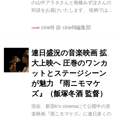
の山中アラタさんと南條みずほさんの
対談をお届けいたします。 役柄では、
マネージャーと歌手役で登場するお二
人、どんなお話になるのか、お楽しみ
cinefil
@
cinefil編集部
に。 山中「元気にしてましたか」 南
條「はい。山中さんとは久しぶ
り・・・？映画を撮影してその後、映
連日盛況の音楽映画 拡
画の舞台挨拶で一度ご一緒し
大上映へ 圧巻のワンカ
て・・・」 山中「そうですね。撮影が
一昨年の10月、その後劇場公開をして
ットとステージシーン
舞台挨拶でご一緒してからなので。ま
が魅力 『雨ニモマケ
あ長く上映続いていますよね」 南條
ズ』（飯塚冬酒 監督）
「有難いです」 山中「ちなみに、南條
さんはどのような経緯でこの作品にご
現在、新宿K's cinemaにて公開中の音
出演されたのですか」 南條「話すとち
楽映画『雨ニモマケズ』に連日多くの
ょっと長くなるのですが・・・横浜に