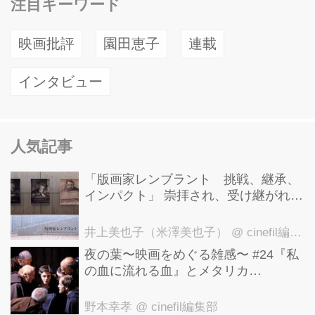
注目キーワード
た。彼らと向き合い、正面からぶつか
った実在の教師、蒲益男（かば・ます
映画批評
園田恵子
連載
お）の生き方を描いた感動の物語。 プ
ロデューサー・監督・脚本の三役を務
インタビュー
めるのはロックバンド・騒音寺のPVを
手がけるなど映像ディレクターとして
活躍後、『秋桜残香』(2005）『傘の
人気記事
下』（2012）を監督した川本貴弘。
2010年に58歳で亡くなった蒲先生のこ
「版画家レンブラント 挑戦、継承、
と...
インパクト」 崇拝され、受け継がれ、
後世に影響を与えた版画技法！ 国立西
洋美術館にて9月23日まで開催中！
井上美也子（米澤美也子）
@ cinefil編集部
夜の葉〜映画をめぐる雑感〜 #24『私
の血に流れる血』とメタリカ
「Nothing Else Matters」
野本幸孝
@ cinefil編集部