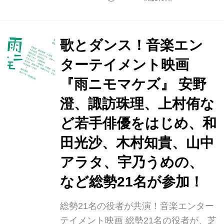
モリアルパーティに参加する22人の人
生と悲喜こもごもを描いた音楽満載の
エンターテイメント映画。 今回解禁さ
歌とダンス！音楽エン
れた「特報」では、大胆にアレンジさ
ターテイメント映画
れたゴスペル音楽と、ステージ狭しと
歌う人々、そしてキャストに焦点を当
『雨ニモマケズ』 安野
て、映画のわくわく感を伝える映像と
澄、諏訪珠理、上村侑な
なっている。 若手注目俳優、安野澄・
ど若手俳優をはじめ、和
諏訪珠理・上村侑が参加 メモリアルパ
ーティ参加者の無理難題を孤軍奮闘し
田光沙、木村知貴、山中
解決するスタッフ役は安野澄（『呪怨
アラタ、宇乃うめの、
～呪いの家～』三宅唱 監...
など総勢21名が参加！
総勢21名の役者が共演！音楽エンター
テイメント映画 総勢21名の役者が、芝