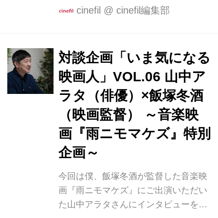
とともに飯塚冬酒監 督が登壇した。
cinefil
@
cinefil編集部
【日時】2月9日（日） 14:10~14:30
(上映後舞台挨拶) 【場所】 新宿K's
cinema（新宿区新宿3-35-13 3F） 【登
対談企画「いま気になる
壇者】安野澄、諏訪珠理、上村侑、山
映画人」VOL.06 山中ア
中アラタ、和田光沙、福谷孝宏、三森
麻美、片瀬直、神林斗聖、生沼勇、南
ラタ（俳優）×飯塚冬酒
條みずほ、小寺結花、飯塚冬酒監督 ※
（映画監督） ～音楽映
敬称略 一年前に亡くなったゴスペル音
画『雨ニモマケズ』特別
楽家を偲んだメモリアルパーティの舞
台裏で、22人の人生の交錯を描いた90
企画～
分のノンストップ音...
今回は僕、飯塚冬酒が監督した音楽映
画『雨ニモマケズ』にご出演いただい
た山中アラタさんにインタビューをさ