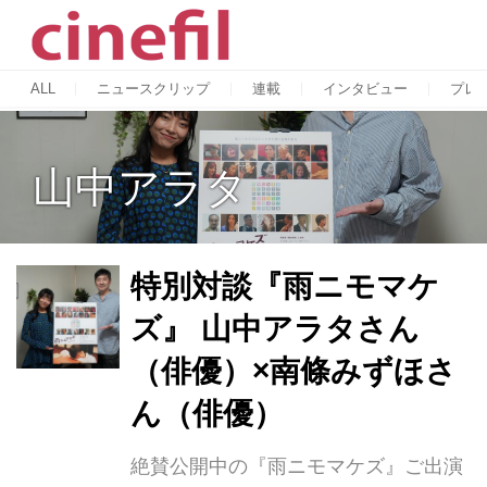
ALL
ニュースクリップ
連載
インタビュー
プレ
山中アラタ
特別対談『雨ニモマケ
ズ』 山中アラタさん
（俳優）×南條みずほさ
ん（俳優）
絶賛公開中の『雨ニモマケズ』ご出演