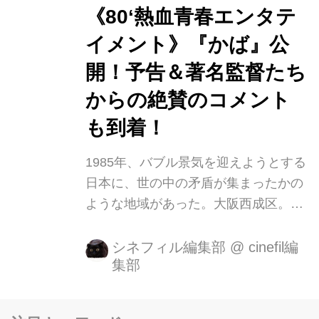
《80‘熱血青春エンタテ
イメント》『かば』公
開！予告＆著名監督たち
からの絶賛のコメント
も到着！
1985年、バブル景気を迎えようとする
日本に、世の中の矛盾が集まったかの
ような地域があった。大阪西成区。出
自、偏見、校内暴力、すさんだ家
庭……過酷な環境のなかでよりよい明
シネフィル編集部
@
cinefil編
集部
日を夢見て、悩み、苦しみ、しかした
くましく自分たちの生き方を模索する
たくさんの子どもたちがそこにはい