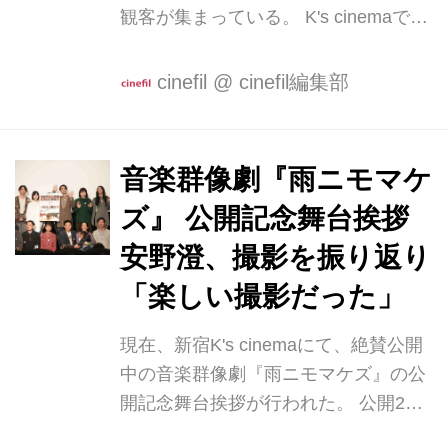
観客が集まっている。 K's cinemaでは
FRIDAYとい...
延長上映が決定、3/1（土）より渋谷・
ユーロスペースの拡大上映のほか横
cinefil
@
cinefil編集部
浜・京都・大阪など各地の拡大上映が
決定している。 『雨ニモマケズ』はゴ
スペルを題材にした日本初の本格的な
音楽群像劇『雨ニモマケ
ゴスペル音楽映画である。 一年前に亡
ズ』 公開記念舞台挨拶
くなったゴスペル音楽家を偲んで開催
されたメモリアルパーティに集まった
安野澄、撮影を振り返り
人々の悲喜こもごもが音楽とともに描
「楽しい撮影だった」
かれている。 作品はミュージカルの三
幕構成に倣った構成となっている。 一
現在、新宿K's cinemaにて、絶賛公開
幕では40分近くの圧巻のワンカット、
中の音楽群像劇『雨ニモマケズ』の公
20人の役者がコンサート会場の裏表を
開記念舞台挨拶が行われた。 公開2日
駆け回り演技...
目の2月9日（日）には12人のキャスト