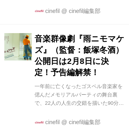
せていただきました。 かなり前から存
じ上げている俳優さん。現場でも安心
cinefil
@
cinefil編集部
してゆだねることができました。 楽し
いお話をお届けいたします。 7年振り
の邂逅 飯塚「出会いは・・・奥田裕介
音楽群像劇『雨ニモマケ
監督の『世界を変えなかった不確かな
ズ』（監督：飯塚冬酒）
罪』ですよね。」 山中「そうですね。
奥田監督とは、監督が学校の卒業制作
公開日は2月8日に決
の映画を撮影するときにご一緒して、
定！予告編解禁！
そこから彼の長編第一作目『世界を変
えなかった不確かな罪』で声をかけて
一年前に亡くなったゴスペル音楽家を
いただき。その時に飯塚さんと知り合
偲んだメモリアルパーティの舞台裏
ったんですよね」 飯塚「7～8年前くら
で、22人の人生の交錯を描いた90分の
いですかね。そう考えるとお知り合い
ノンストップ音楽エンターテインメン
に...
ト映画『雨ニモマケズ』。 この度、公
cinefil
@
cinefil編集部
開日が決定し、2025年2月8日（土）よ