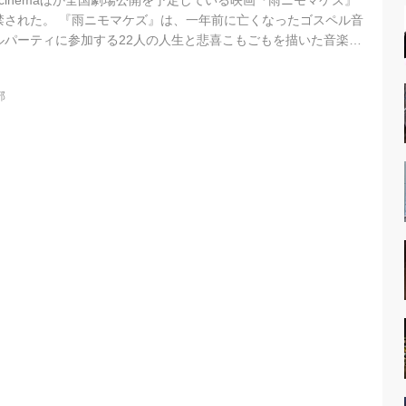
’s cinemaほか全国劇場公開を予定している映画『雨ニモマケズ』
禁された。 『雨ニモマケズ』は、一年前に亡くなったゴスペル音
ルパーティに参加する22人の人生と悲喜こもごもを描いた音楽満
ト映画。 今回解禁された「特報」では、大胆にアレンジされたゴ
ジ狭しと歌う人々、そしてキャストに焦点を当て、映画のわくわ
部
ている。 若手注目俳優、安野澄・諏訪珠理・上村侑が参加 メモ
の無理難題を孤軍奮闘し解決するスタッフ役は安野澄（『呪怨～
.