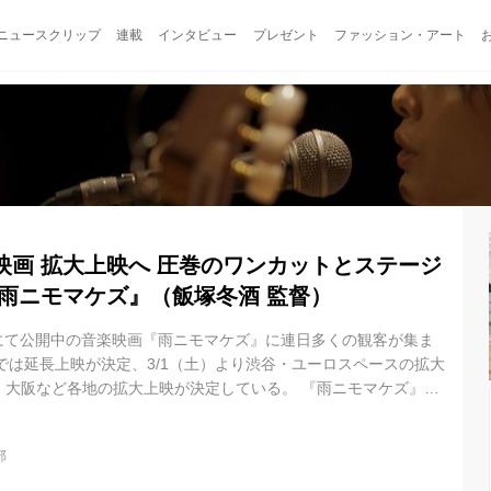
ニュースクリップ
連載
インタビュー
プレゼント
ファッション・アート
映画 拡大上映へ 圧巻のワンカットとステージ
『雨ニモマケズ』（飯塚冬酒 監督）
emaにて公開中の音楽映画『雨ニモマケズ』に連日多くの観客が集ま
nemaでは延長上映が決定、3/1（土）より渋谷・ユーロスペースの拡大
・大阪など各地の拡大上映が決定している。 『雨ニモマケズ』は
日本初の本格的なゴスペル音楽映画である。 一年前に亡くなった
で開催されたメモリアルパーティに集まった人々の悲喜こもごも
部
ている。 作品はミュージカルの三幕構成に倣った構成となってい
くの圧巻のワンカット、20人の役者がコンサート会場の裏表を駆け