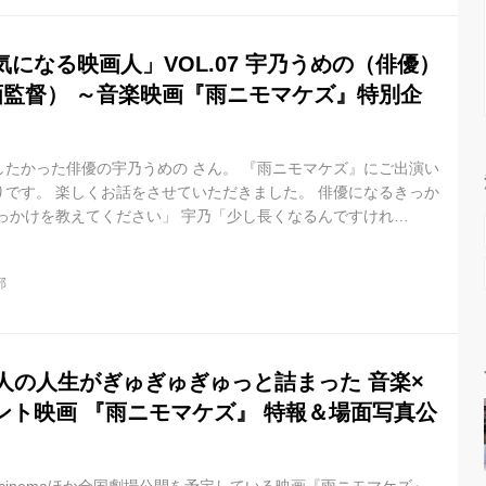
になる映画人」VOL.07 宇乃うめの（俳優）
画監督） ～音楽映画『雨ニモマケズ』特別企
たかった俳優の宇乃うめの さん。 『雨ニモマケズ』にご出演い
です。 楽しくお話をさせていただきました。 俳優になるきっか
っかけを教えてください」 宇乃「少し長くなるんですけれ
の仕事をしたいとは思っていたんですね。でも生まれ育ったのが
う仕事をしている人もあまりいなくて、映像の仕事をするという
部
かったんです。最初、看護師として働いていたんですけど、やは
ったので、看護師からを辞めて映像制作会社に入りました」 飯塚
とをされていたんで...
人の人生がぎゅぎゅぎゅっと詰まった 音楽×
ント映画 『雨ニモマケズ』 特報＆場面写真公