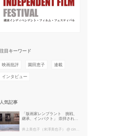
注目キーワード
映画批評
園田恵子
連載
インタビュー
人気記事
「版画家レンブラント 挑戦、
継承、インパクト」 崇拝され、
受け継がれ、後世に影響を与え
た版画技法！ 国立西洋美術館に
井上美也子（米澤美也子）
@ cinefil編集部
て9月23日まで開催中！