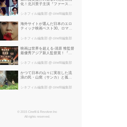
化！北川景子主演『ファースト
ラヴ』。堤幸彦が「密度の濃い
化学反応」と絶賛した追加キャ
シネフィル編集部
@ cinefil編集部
ストは中村倫也 芳根京子 窪
塚洋介！
海外サイトが選んだ日本のエロ
ティック映画ベスト30。ロマン
ポルノ、ATG、インディペンデ
ントから選ばれた、大島渚、塚
シネフィル編集部
@ cinefil編集部
本晋也、若松孝二---。
映画は世界を超える-清原 惟監督
最優秀アジア新人監督賞！『わ
たしたちの家』ブラジルに続き
中国最大の映画祭「上海国際映
シネフィル編集部
@ cinefil編集部
画祭」で受賞！
かつて日本の山々に実在した流
浪の民・山窩（サンカ）と孤独
な少年の心のふれあいを描いた
笹谷遼平監督『山歌（サン
シネフィル編集部
@ cinefil編集部
カ）』予告編が解禁！
© 2015 Cinefil & Revolver.Inc
All rights reserved.