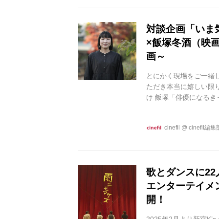
回り演技...
対談企画「いま気
×飯塚冬酒（映
画～
とにかく現場をご一緒し
ただき本当に嬉しい限り
け 飯塚「俳優になるき
ど・・・もともと映像
青森で、周囲にそうい
cinefil
@
cinefil編集
のはあまり現実感はな
り映像の仕事がしたか
「制作会社ではどんなこ
歌とダンスに22
エンターテイメ
開！