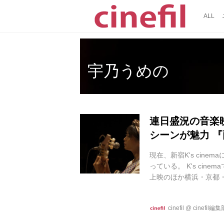
ALL
宇乃うめの
連日盛況の音楽
シーンが魅力 
現在、新宿K's cin
っている。 K's ci
上映のほか横浜・京都
ゴスペルを題材にした
ゴスペル音楽家を偲ん
cinefil
@
cinefil編集
が音楽とともに描かれ
る。 一幕では40分近