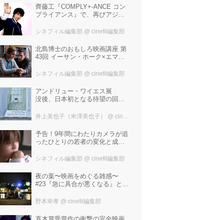
齊藤工『COMPLY+-ANCE コン
プライアンス』で、再びアジア
圏最大規模の国際映画祭-上海国
際映画祭"インターナショナル・
シネフィル編集部
@ cinefil編集部
パノラマ部門"に正式招待！
北島博士のおもしろ映画講座 第
43回 イーサン・ホーク×エマ・
ワトソン。アメナーバル監督が
仕掛ける、実話に基づく衝撃の
シネフィル編集部
@ cinefil編集部
サスペンス『リグレッショ
ン』！
アンドリュー・ワイエス展
没後、日本初となる待望の回顧
展！ 作品に描かれた「境界」と
は？ 独自の精神世界を描く 豊
井上美也子（米澤美也子）
@ cinefil編集部
田市美術館にて7月18日から9月
23日まで開催！
予告！9年間にわたりカメラが追
ったひとりの若者の変化と成長
の記録『ぼくが性別「ゼロ」に
戻るとき 空と木の実の9年間』
シネフィル編集部
@ cinefil編集部
夜の葉〜映画をめぐる雑感〜
#23『急に具合が悪くなる』と宮
野真生子・磯野真穂『急に具合
が悪くなる』
野本幸孝
@ cinefil編集部
直木賞受賞作の衝撃の完全映画