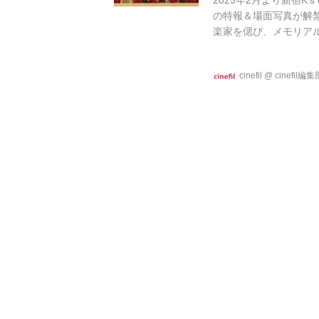
2025年2月より新宿K
の特報＆場面写真が解
楽家を偲び、メモリア
載のエンターテイメン
スペル音楽と、ステー
cinefil
@
cinefil編集
く感を伝える映像となっ
リアルパーティ参加者
呪いの家～』三宅唱 監..