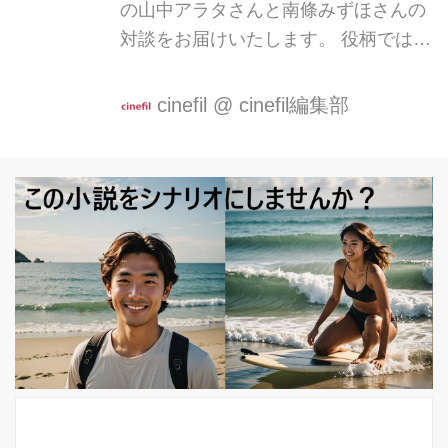
の山中アラタさんと南條みずほさんの
対談をお届けいたします。 役柄では、
マネージャーと歌手役で登場するお二
人、どんなお話になるのか、お楽しみ
cinefil
@
cinefil編集部
に。 山中「元気にしてましたか」 南
條「はい。山中さんとは久しぶ
り・・・？映画を撮影してその後、映
画の舞台挨拶で一度ご一緒し
て・・・」 山中「そうですね。撮影が
一昨年の10月、その後劇場公開をして
舞台挨拶でご一緒してからなので。ま
あ長く上映続いていますよね」 南條
「有難いです」 山中「ちなみに、南條
さんはどのような経緯でこの作品にご
出演されたのですか」 南條「話すとち
ょっと長くなるのですが・・・横浜に