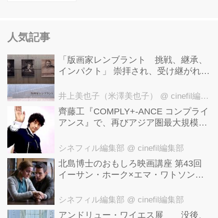
人気記事
「版画家レンブラント 挑戦、継承、
インパクト」 崇拝され、受け継がれ、
後世に影響を与えた版画技法！ 国立西
洋美術館にて9月23日まで開催中！
井上美也子（米澤美也子）
@ cinefil編集部
齊藤工『COMPLY+-ANCE コンプライ
アンス』で、再びアジア圏最大規模の
国際映画祭-上海国際映画祭"インター
ナショナル・パノラマ部門"に正式招
シネフィル編集部
@ cinefil編集部
待！
北島博士のおもしろ映画講座 第43回
イーサン・ホーク×エマ・ワトソン。
アメナーバル監督が仕掛ける、実話に
基づく衝撃のサスペンス『リグレッシ
シネフィル編集部
@ cinefil編集部
ョン』！
アンドリュー・ワイエス展 没後、