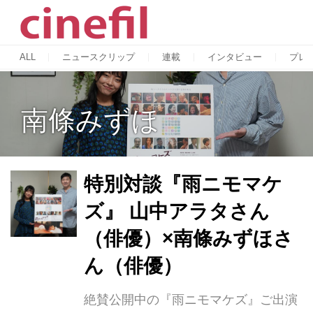
ALL
ニュースクリップ
連載
インタビュー
プレ
南條みずほ
特別対談『雨ニモマケ
ズ』 山中アラタさん
（俳優）×南條みずほさ
ん（俳優）
絶賛公開中の『雨ニモマケズ』ご出演