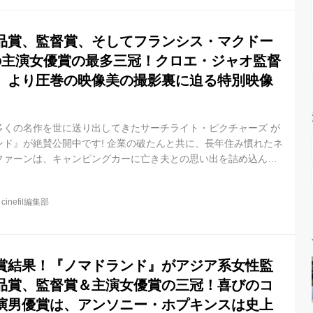
『ヴァラエティ』...
品賞、監督賞、そしてフランシス・マクドー
の主演女優賞の最多三冠！クロエ・ジャオ監督
』より圧巻の映像美の撮影裏に迫る特別映像
くの名作を世に送り出してきたサーチライト・ピクチャーズ が
ド』が絶賛公開中です! 企業の破たんと共に、長年住み慣れたネ
ファーンは、キャンピングカーに亡き夫との思い出を詰め込ん
=放浪の民〉として、季節労働の現場を渡り歩く。その日、その日を
、往く先々で出会うノマドたちとの心の交流と共に、誇りを持っ
@
cinefil編集部
いく──。 主演は、『スリー・ビルボード』でアカデミー賞主
的存在感で世界を 圧倒したフランシス・マクドーマ...
賞結果！『ノマドランド』がアジア系女性監
品賞、監督賞＆主演女優賞の三冠！喜びのコ
演男優賞は、アンソニー・ホプキンスは史上