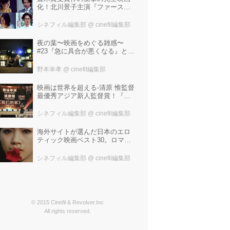
化！北川景子主演『ファースト
ラヴ』。堤幸彦が「密度の濃い
化学反応」と絶賛した追加キャ
シネフィル編集部
@ cinefil編集部
ストは中村倫也 芳根京子 窪
塚洋介！
夜の葉〜映画をめぐる雑感〜
#23『急に具合が悪くなる』と宮
野真生子・磯野真穂『急に具合
が悪くなる』
野本幸孝
@ cinefil編集部
映画は世界を超える-清原 惟監督
最優秀アジア新人監督賞！『わ
たしたちの家』ブラジルに続き
中国最大の映画祭「上海国際映
シネフィル編集部
@ cinefil編集部
画祭」で受賞！
海外サイトが選んだ日本のエロ
ティック映画ベスト30。ロマン
ポルノ、ATG、インディペンデ
ントから選ばれた、大島渚、塚
シネフィル編集部
@ cinefil編集部
本晋也、若松孝二---。
© 2015 Cinefil & Revolver.Inc
All rights reserved.