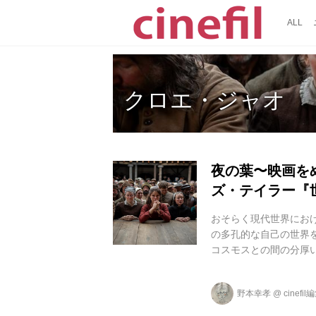
ALL
クロエ・ジャオ
夜の葉〜映画をめ
ズ・テイラー『
おそらく現代世界にお
の多孔的な自己の世界
コスモスとの間の分厚
の経験として受け止め
代』（千葉眞訳） 孔と
野本幸孝
@
cinefi
ト』のロケーション・
中に一つの孔を発見し