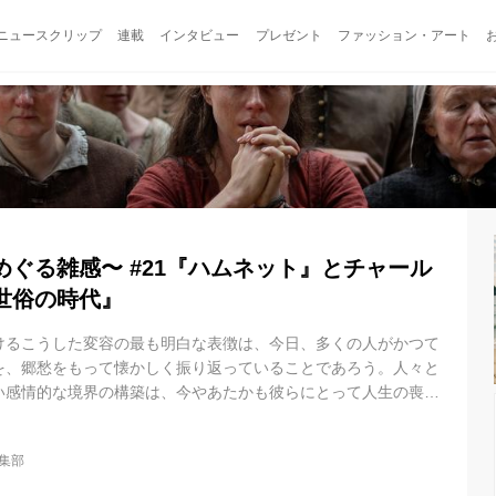
ニュースクリップ
連載
インタビュー
プレゼント
ファッション・アート
ぐる雑感〜 #21『ハムネット』とチャール
世俗の時代』
けるこうした変容の最も明白な表徴は、今日、多くの人がかつて
を、郷愁をもって懐かしく振り返っていることであろう。人々と
い感情的な境界の構築は、今やあたかも彼らにとって人生の喪失
られているように思われる。 ──チャールズ・テイラー『世俗の時
いう構造 ──「虚」から始まる映画 クロエ・ジャオが『ハムネッ
l編集部
スカウティングをウェールズで行っていたとき、彼女は古い森の
た。木の根元に口を開けたその暗い空洞は、やがて映画全体の中