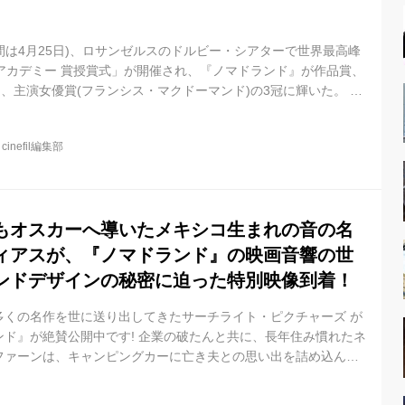
時間は4月25日)、ロサンゼルスのドルビー・シアターで世界最高峰
アカデミー 賞授賞式」が開催され、『ノマドランド』が作品賞、
)、主演女優賞(フランシス・マクドーマンド)の3冠に輝いた。 新
拡大の影響を受け、例年より約2カ月遅れて開催された「第93回ア
さらに、例年会場となるアメリカ・ロサ ンゼルスのドルビー・シ
@
cinefil編集部
オンステーション、さらにはアメリカ以外の複数会場を繋いで、
となった。 主演男優賞は『ファーザー』で認知症に冒されていく
.
もオスカーへ導いたメキシコ生まれの音の名
ィアスが、『ノマドランド』の映画音響の世
ンドデザインの秘密に迫った特別映像到着！
多くの名作を世に送り出してきたサーチライト・ピクチャーズ が
ド』が絶賛公開中です! 企業の破たんと共に、長年住み慣れたネ
ファーンは、キャンピングカーに亡き夫との思い出を詰め込ん
放浪の民〉として、季節労働の現場を渡り歩く。その日、その日を
、往く先々で出会うノマドたちとの心の交流と共に、誇りを持っ