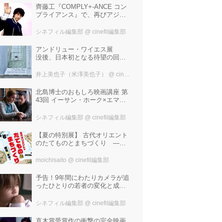
齊藤工『COMPLY+-ANCE コン
プライアンス』で、再びアジア
圏最大規模の国際映画祭-上海国
際映画祭"インターナショナル・
シネフィル編集部
@ cinefil編集部
パノラマ部門"に正式招待！
アンドリュー・ワイエス展
没後、日本初となる待望の回顧
展！ 作品に描かれた「境界」と
は？ 独自の精神世界を描く 豊
井上美也子（米澤美也子）
@ cinefil編集部
田市美術館にて7月18日から9月
23日まで開催！
北島博士のおもしろ映画講座 第
43回 イーサン・ホーク×エマ・
ワトソン。アメナーバル監督が
仕掛ける、実話に基づく衝撃の
シネフィル編集部
@ cinefil編集部
サスペンス『リグレッショ
ン』！
【夏の特別展】 古代オリエント
のたてものとまちづくり —模
型で探検！—
moichisaito
@ cinefil編集部
予告！9年間にわたりカメラが追
ったひとりの若者の変化と成長
の記録『ぼくが性別「ゼロ」に
戻るとき 空と木の実の9年間』
シネフィル編集部
@ cinefil編集部
直木賞受賞作の衝撃の完全映画