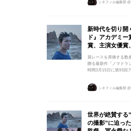
シネフィル編集部
た彼女の自由な旅は続
演女優賞受賞し、その
して監督は、前 作『ザ・
新時代を切り開
ド』アカデミー
賞、主演女優賞
賞レースを席捲する数
贈る最新作『ノマドラン
時間3月15日に第93
ートを果たしました！ 
『ノマドランド』 監督
シネフィル編集部
ド） 脚色賞（クロエ・
賞（クロエ・ジャオ）
ァーンは、キャンピングカ
世界が絶賛する
の撮影”に迫っ