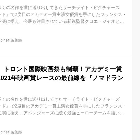
多くの名作を世に送り出してきたサーチライト・ピクチャーズ
ード』で2度目のアカデミー賞主演女優賞を手にしたフランシス・
主演に据え、今最も注目されている新鋭監督クロエ・ジャオと共
ンド』。 先日開催された第77回ベネチア国際映画祭では<金獅
デミー賞にもっとも近い賞との呼び声も高い第45回トロント国際
@
cinefil編集部
を受賞。それぞれの映画祭における最高賞を制覇するという史上
本年度アカデミー賞最有力作品として賞レース最前線を独走中！
ビューサイトRo...
、トロント国際映画祭も制覇！アカデミー賞
2021年映画賞レースの最前線を『ノマドラン
多くの名作を世に送り出してきたサーチライト・ピクチャーズ
ード』で2度目のアカデミー賞主演女優賞を手にしたフランシス・
主演に据え、アベンジャーズに続く最強ヒーローチームを描いた
期待の最新作『エターナルズ（原題）』の公開を控えるなど、今
鋭監督クロエ・ジャオと共に贈る最新作『ノマドランド』が、第
@
cinefil編集部
画祭の最高賞である【観客賞】を受賞致しましたので、お知らせ致