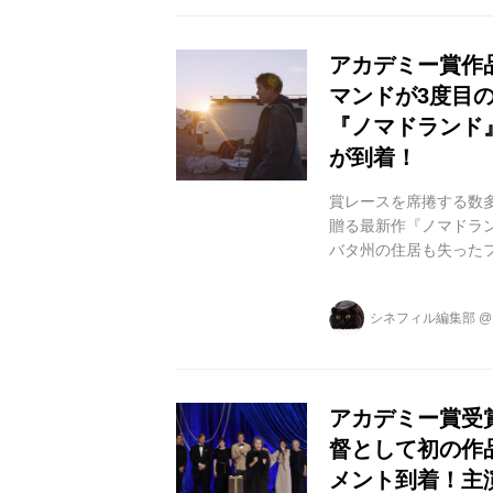
心的なモチーフとなる。
アカデミー賞作
マンドが3度目
『ノマドランド
が到着！
賞レースを席捲する数多
贈る最新作『ノマドラン
バタ州の住居も失った
で、〈現代のノマド
懸命に乗り越えながら
シネフィル編集部
た彼女の自由な旅は続いて
演女優賞受賞し、その絶対
アカデミー賞受
督として初の作
メント到着！主