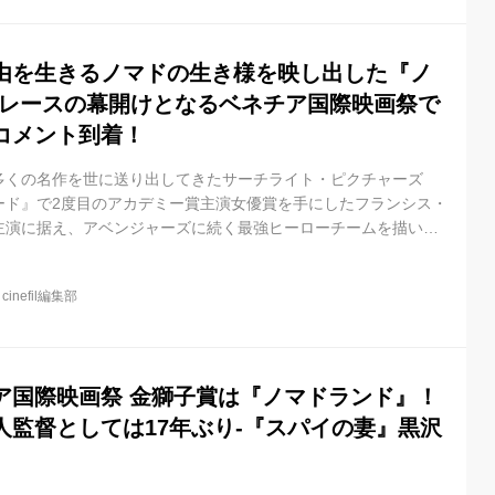
際映画祭では過去１０年間で観客賞受賞作品の３本（『グリーンブ
明ける』、『英国王のス...
由を生きるノマドの生き様を映し出した『ノ
賞レースの幕開けとなるベネチア国際映画祭で
コメント到着！
多くの名作を世に送り出してきたサーチライト・ピクチャーズ
ード』で2度目のアカデミー賞主演女優賞を手にしたフランシス・
主演に据え、アベンジャーズに続く最強ヒーローチームを描いた
期待の最新作『エターナルズ（原題）』の公開を控えるなど、今
鋭監督クロエ・ジャオと共に贈る最新作『ノマドランド』が、第
@
cinefil編集部
祭の金獅子賞を受賞しました！ フランシス・マクド―マンドが、
）を映す ──リーマンショック後、企業の倒産とともに、長年住み
下町の住処を失った...
ア国際映画祭 金獅子賞は『ノマドランド』！
人監督としては17年ぶり-『スパイの妻』黒沢