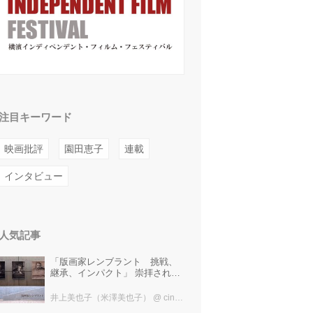
注目キーワード
映画批評
園田恵子
連載
インタビュー
人気記事
「版画家レンブラント 挑戦、
継承、インパクト」 崇拝され、
受け継がれ、後世に影響を与え
た版画技法！ 国立西洋美術館に
井上美也子（米澤美也子）
@ cinefil編集部
て9月23日まで開催中！