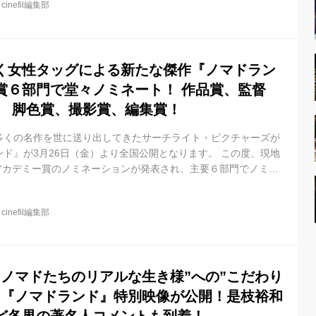
@
cinefil編集部
いていく──。 主演は、『スリー・ビルボード』でアカデミー賞主
絶対的存在感で世界を圧倒したフランシス・マクドーマンド。そ
ライダー』が第...
く女性タッグによる新たな傑作『ノマドラン
賞６部門で堂々ノミネート！ 作品賞、監督
、 脚色賞、撮影賞、編集賞！
多くの名作を世に送り出してきたサーチライト・ピクチャーズが
ド』が3月26日（金）より全国公開となります。 この度、現地
回アカデミー賞のノミネーションが発表され、主要６部門でノミネ
＜第９３回アカデミー賞＞主要６部門で堂々ノミネート！ 作品賞
賞（クロエ・ジャオ） 主演女優賞（フランシス・マクドーマン
@
cinefil編集部
ジャオ） 撮影賞（ジョシュア・ジェームズ・リチャーズ） 編集
 企業の破たんと共に、長年住み慣れたネバタ州の住居も失ったフ
ーに...
”ノマドたちのリアルな生き様”への”こだわり
た『ノマドランド』特別映像が公開！是枝裕和