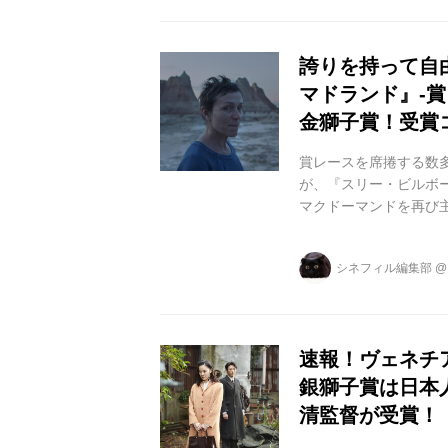
します。 トロント国
ック』、『それでも夜は
誇りを持って自
マドランド』-
金獅子賞！受賞
賞レースを席捲する数
が、『スリー・ビルボ
マクドーマンドを再び
マーベル・スタジオの
最も注目されている新
シネフィル編集部
77回ベネチア国際映画
アメリカの現代（いま
慣れたネバダ州の企業城
速報！ヴェネチ
銀獅子賞は日本
清監督が受賞！