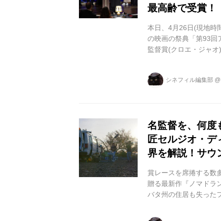
最高齢で受賞！
本日、4月26日(現地
の映画の祭典「第93回
監督賞(クロエ・ジャオ
型コロナウイルス感染
カデミー賞授賞式」。
シネフィル編集部
アターに加えて、ユニ
かつてない特別な式典
主人公を演じたアンソ..
名監督を、何度
匠セルジオ・デ
界を解説！サウ
賞レースを席捲する数
贈る最新作『ノマドラン
バタ州の住居も失った
で、〈現代のノマド=
懸命に乗り越えながら