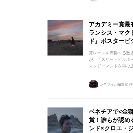
グローブ賞におきまして
要2部門にて見事受賞! ク
アカデミー賞最
ランシス・マク
ド』ポスタービ
賞レースを席捲する数
が、『スリー・ビルボ
マクドーマンドを再び
に贈る最新作『ノマドラ
子賞>、さらにはアカ
シネフィル編集部
画祭では<観客賞>を
快挙を成し遂げ、本年
評家たちによる辛口レビュ
ベネチアで<金
賞！誰もが認め
ンド×クロエ・