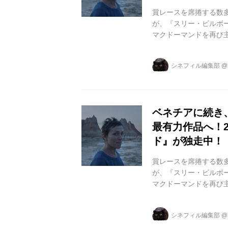
賞レースを席捲する数
が、『スリー・ビルボ
マクドーマンドを再び
に贈る最新作『ノマドラ
子賞＞、さらにはアカ
シネフィル編集部
映画祭では＜観客賞＞
初の快挙を成し遂げ、
米批評家たちによる辛口レ
ベネチアに続き
最有力作品へ！
ド』が独走中！
賞レースを席捲する数
が、『スリー・ビルボ
マクドーマンドを再び
マーベル・スタジオの
最も注目されている新
シネフィル編集部
45回トロント国際映