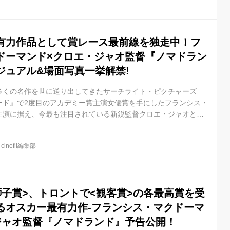
、作品賞(ドラマ部門)、 監督賞(映画部門/クロエ・ジャオ)、主
ロエ・...
有力作品として賞レース最前線を独走中！フ
ドーマンド×クロエ・ジャオ監督『ノマドラン
ジュアル&場面写真一挙解禁!
多くの名作を世に送り出してきたサーチライト・ピクチャーズ
ード』で2度目のアカデミー賞主演女優賞を手にしたフランシス・
主演に据え、今最も注目されている新鋭監督クロエ・ジャオと共
ンド』。 先日開催された第77回ベネチア国際映画祭では<金獅
デミー賞にもっとも近い賞との呼び声も高い第45回トロント国際映
@
cinefil編集部
受賞。それぞれの映画祭における最高賞を制覇するという史上初の
度アカデミー賞最有力作品として賞レース最前線を独走中！ 米批
ーサイトR...
獅子賞>、トロントで<観客賞>の各最高賞を受
るオスカー最有力作-フランシス・マクドーマ
ジャオ監督『ノマドランド』予告公開！