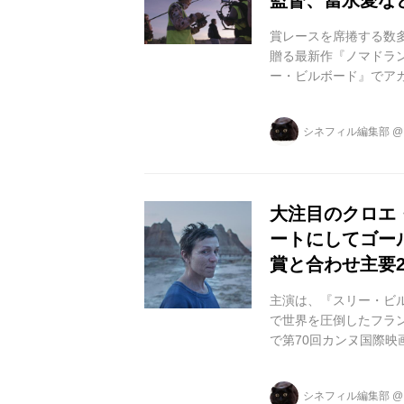
監督、冨永愛な
賞レースを席捲する数
贈る最新作『ノマドラン
ー・ビルボード』でア
たフランシス・マクド
国際映画祭の監督週間
シネフィル編集部
本作では賞レースで監
オ。新時代を切り開く
ます。 本作は、アカデミ
大注目のクロエ
ートにしてゴー
賞と合わせ主要
主演は、『スリー・ビ
で世界を圧倒したフラ
で第70回カンヌ国際
て絶賛を浴び、本作で
果たすなど、今まさに
シネフィル編集部
よって生み出された新た