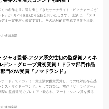
ど各界の著名人コメントも到着！
多くの名作を世に送り出してきたサーチライト・ピクチャーズ が
ド』が3月26日(金)より全国公開いたします。 主演は、『スリ
カデミー賞主演女優賞受賞し、その絶対的存在感で世界を圧倒し
ーマンド。そして監督は、前作『ザ・ライダー』が第70回カンヌ
でプレミア上映され、アート・シネマ賞を獲得して絶賛を浴び、
@
cinefil編集部
督賞を総なめしている、今まさに注目の新鋭監督クロエ・ジャ
女性タッグによって生み出された新たな傑作に期待が高まってい
ー賞の前哨戦のひ...
・ジャオ監督-アジア系女性初の監督賞ノミネ
ルデン・グローブ賞初受賞！ドラマ部門作品
2部門のW受賞『ノマドランド』
ルボード』でアカデミー賞主演女優賞受賞し、その絶対的存在感
ンシス・マクドーマンド。そして監督は、前作『ザ・ライダー』
映画祭の監督週間でプレミア上映され、アート・シネマ賞を獲得し
はゴールデン・グローブ賞でアジア女性初の監督賞ノミネートを
注目の新鋭監督クロエ・ジャオ。新時代を切り開く女性タッグに
@
cinefil編集部
な傑作に期待が高まっています。 この度、第78回ゴールデン・