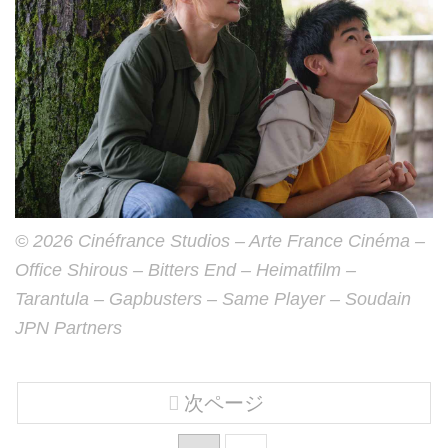
© 2026 Cinéfrance Studios – Arte France Cinéma –
Office Shirous – Bitters End – Heimatfilm –
Tarantula – Gapbusters – Same Player – Soudain
JPN Partners
次ページ