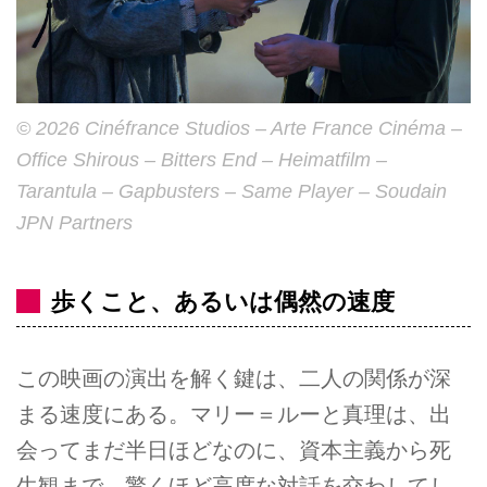
© 2026 Cinéfrance Studios – Arte France Cinéma –
Office Shirous – Bitters End – Heimatfilm –
Tarantula – Gapbusters – Same Player – Soudain
JPN Partners
歩くこと、あるいは偶然の速度
この映画の演出を解く鍵は、二人の関係が深
まる速度にある。マリー＝ルーと真理は、出
会ってまだ半日ほどなのに、資本主義から死
生観まで、驚くほど高度な対話を交わしてし