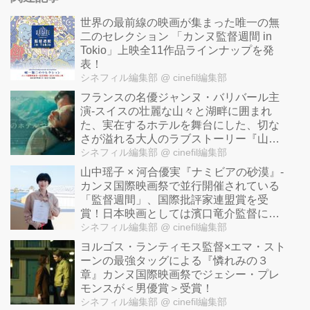
世界の最前線の映画が集まった唯一の無
二のセレクション 「カンヌ監督週間 in
Tokio」上映全11作品ラインナップを発
表！
シネフィル編集部
@ cinefil編集部
フランスの名優ジャンヌ・バリバール主
演-スイスの壮麗な山々と湖畔に囲まれ
た、実在するホテルを舞台にした、切な
さが溢れる大人のラブストーリー『山逢
いのホテルで』公開！
シネフィル編集部
@ cinefil編集部
山中瑶子 × 河合優実『ナミビアの砂漠』-
カンヌ国際映画祭で並行開催されている
「監督週間」、国際批評家連盟賞を受
賞！日本映画としては濱口竜介監督に続
き６人目の快挙！
シネフィル編集部
@ cinefil編集部
ヨルゴス・ランティモス監督×エマ・スト
ーンの最強タッグによる『憐れみの３
章』カンヌ国際映画祭でジェシー・プレ
モンスが＜男優賞＞受賞！
シネフィル編集部
@ cinefil編集部