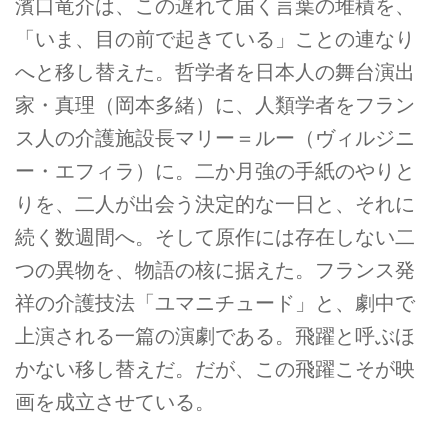
濱口竜介は、この遅れて届く言葉の堆積を、
「いま、目の前で起きている」ことの連なり
へと移し替えた。哲学者を日本人の舞台演出
家・真理（岡本多緒）に、人類学者をフラン
ス人の介護施設長マリー＝ルー（ヴィルジニ
ー・エフィラ）に。二か月強の手紙のやりと
りを、二人が出会う決定的な一日と、それに
続く数週間へ。そして原作には存在しない二
つの異物を、物語の核に据えた。フランス発
祥の介護技法「ユマニチュード」と、劇中で
上演される一篇の演劇である。飛躍と呼ぶほ
かない移し替えだ。だが、この飛躍こそが映
画を成立させている。