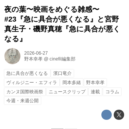
夜の葉〜映画をめぐる雑感〜
#23『急に具合が悪くなる』と宮野
真生子・磯野真穂『急に具合が悪く
なる』
2026-06-27
野本幸孝
@
cinefil編集部
急に具合が悪くなる
濱口竜介
ヴィルジニー・エフィラ
岡本多緒
野本幸孝
カンヌ国際映画祭
ニュースクリップ
連載
コラム
今週・来週公開