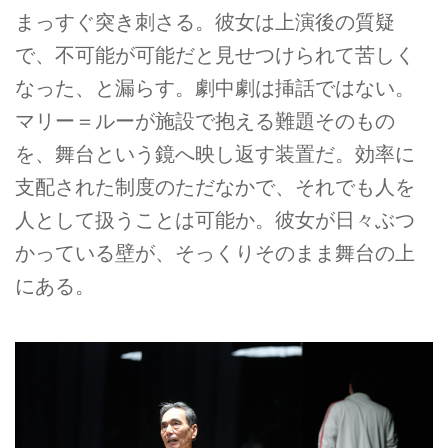
まっすぐ突き刺さる。彼女は上演後の質疑
で、不可能が可能だと見せつけられて苦しく
なった、と漏らす。劇中劇は挿話ではない。
マリー＝ルーが施設で抱える難題そのもの
を、舞台という鏡へ映し返す装置だ。効率に
支配された制度のただなかで、それでも人を
人として扱うことは可能か。彼女が日々ぶつ
かっている壁が、そっくりそのまま舞台の上
にある。