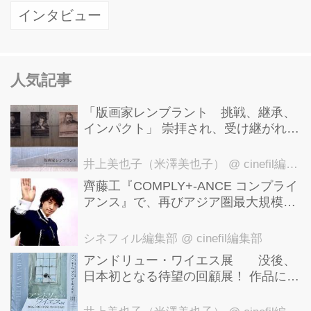
インタビュー
人気記事
「版画家レンブラント 挑戦、継承、
インパクト」 崇拝され、受け継がれ、
後世に影響を与えた版画技法！ 国立西
洋美術館にて9月23日まで開催中！
井上美也子（米澤美也子）
@ cinefil編集部
齊藤工『COMPLY+-ANCE コンプライ
アンス』で、再びアジア圏最大規模の
国際映画祭-上海国際映画祭"インター
ナショナル・パノラマ部門"に正式招
シネフィル編集部
@ cinefil編集部
待！
アンドリュー・ワイエス展 没後、
日本初となる待望の回顧展！ 作品に描
かれた「境界」とは？ 独自の精神世
界を描く 豊田市美術館にて7月18日か