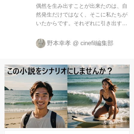
偶然を生み出すことが出来たのは、自
然発生だけではなく、そこに私たちが
いたからです。それぞれに引き出す勇
気をもち、偶然を必然として引き受け
る覚悟をもって出会えたからです。
野本幸孝
@
cinefil編集部
──宮野真生子（第10便） 宮野真生
子・磯野真穂『急に具合が悪くなる』
書簡を映画にするということ 手紙は、
遅れて届く言葉だ。出来事が起こり、
それが過ぎ去ったあとで、人は机に向
かって書きはじめる。書く時間と読ま
れる時間のあいだには、つねにずれが
ある。哲学者・宮野真生子と人類学
者・磯野真穂が交わした往復書簡『急
に具合が悪くなる』は、そのずれのな