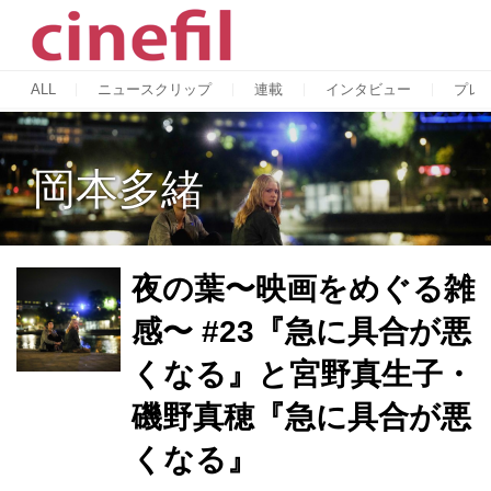
ALL
ニュースクリップ
連載
インタビュー
プレ
岡本多緒
夜の葉〜映画をめぐる雑
感〜 #23『急に具合が悪
くなる』と宮野真生子・
磯野真穂『急に具合が悪
くなる』