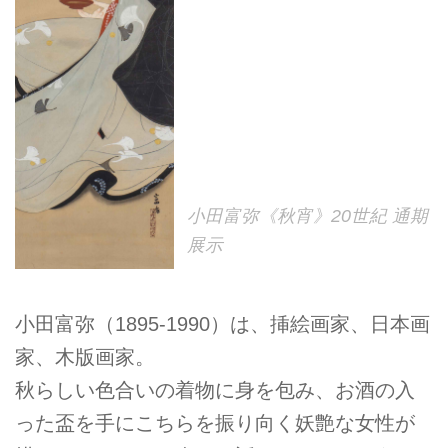
小田富弥《秋宵》20世紀 通期
展示
小田富弥（1895-1990）は、挿絵画家、日本画
家、木版画家。
秋らしい色合いの着物に身を包み、お酒の入
った盃を手にこちらを振り向く妖艶な女性が