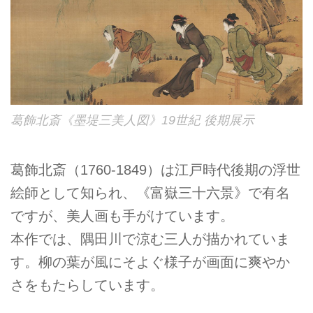
葛飾北斎《墨堤三美人図》19世紀 後期展示
葛飾北斎（1760-1849）は江戸時代後期の浮世
絵師として知られ、《富嶽三十六景》で有名
ですが、美人画も手がけています。
本作では、隅田川で涼む三人が描かれていま
す。柳の葉が風にそよぐ様子が画面に爽やか
さをもたらしています。