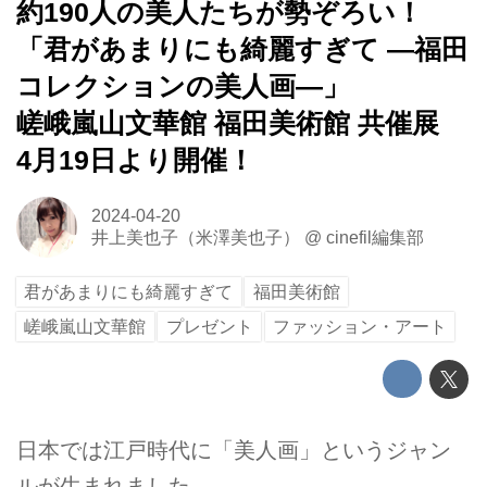
約190人の美人たちが勢ぞろい！
「君があまりにも綺麗すぎて ―福田
コレクションの美人画―」
嵯峨嵐山文華館 福田美術館 共催展
4月19日より開催！
2024-04-20
井上美也子（米澤美也子）
@
cinefil編集部
君があまりにも綺麗すぎて
福田美術館
嵯峨嵐山文華館
プレゼント
ファッション・アート
日本では江戸時代に「美人画」というジャン
ルが生まれました。