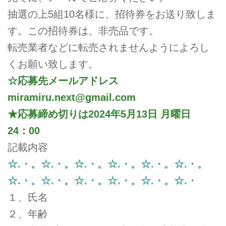
インアップしています。
抽選の上5組10名様に、招待券をお送り致しま
す。この招待券は、非売品です。
転売業者などに転売されませんようによろし
くお願い致します。
☆応募先メールアドレス
miramiru.next@gmail.com
★応募締め切りは2024年5月13日 月曜日
24：00
記載内容
☆.・。☆.・。☆.・。☆.・。☆.・。☆.・。
☆.・。☆.・。☆.・。☆.・。☆.・。☆.・
１、氏名
２、年齢