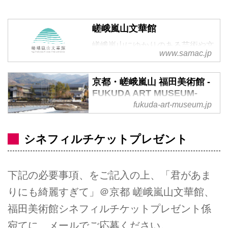
嵯峨嵐山文華館
嵯峨嵐山にゆかりのある芸術や文
www.samac.jp
化に出会えるミュージアムです。
藤原定家にはじまる百人一首の展
京都・嵯峨嵐山 福田美術館 -
示。120畳の壮大な大広間に飾ら
FUKUDA ART MUSEUM-
れた日本画の数々。誰もが日本の
fukuda-art-museum.jp
京都屈指の観光地である嵯峨嵐山
芸術を楽しめるよう、心ときめく
にある「福田美術館」では、「た
企画展をお届けします。
とえ美術に詳しくない方が見て
シネフィルチケットプレゼント
も、感動を与えられるような」作
品をコンセプトに、江戸時代から
下記の必要事項、をご記入の上、「君があま
近代にかけての、主要な日本画家
の作品で構成されるコレクション
りにも綺麗すぎて」＠京都 嵯峨嵐山文華館、
約1500点を有し、注目すべき初
福田美術館シネフィルチケットプレゼント係
公開のものや、幻の作品を多数ラ
宛てに、メールでご応募ください。