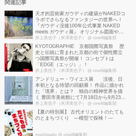
関連記事
天才的芸術家ガウディの建築がNAKEDコ
ラボでさらなるファンタジーの世界へ！
『ガウディ没後100年公式事業 NAKED
meets ガウディ展』 オリジナル図面やガ
ウディ手記など秘蔵のコレクション世界
井上美也子（米澤美也子）
@ cinefil編集部
初公開！
KYOTOGRAPHIE 京都国際写真祭 歴
史と伝統に育まれた京都の街で個性際立
つ国際写真祭が開催！ コンセプトは
「EDGE（エッジ）」！
井上美也子（米澤美也子）
@ cinefil編集部
アンドリュー・ワイエス展 没後、日
本初となる待望の回顧展！ 作品に描かれ
た「境界」とは？ 独自の精神世界を描
く 豊田市美術館にて7月18日から9月23日
まで開催！
井上美也子（米澤美也子）
@ cinefil編集部
【夏の特別展】 古代オリエントのたても
のとまちづくり —模型で探検！—
moichisaito
@ cinefil編集部