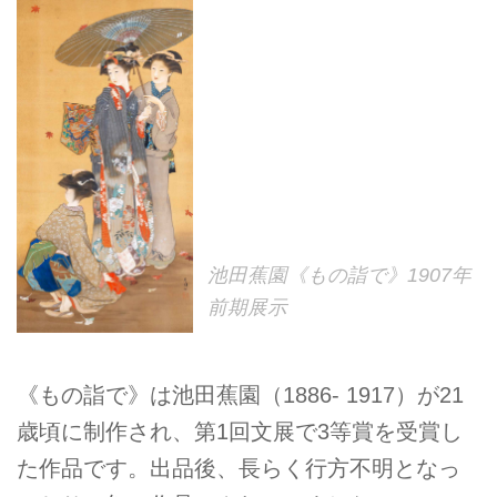
池田蕉園《もの詣で》1907年
前期展示
《もの詣で》は池田蕉園（1886- 1917）が21
歳頃に制作され、第1回文展で3等賞を受賞し
た作品です。出品後、長らく行方不明となっ