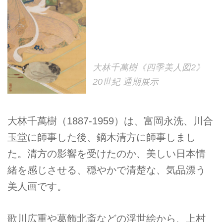
大林千萬樹《四季美人図2》
20世紀 通期展示
大林千萬樹（1887‐1959）は、富岡永洗、川合
玉堂に師事した後、鏑木清方に師事しまし
た。清方の影響を受けたのか、美しい日本情
緒を感じさせる、穏やかで清楚な、気品漂う
美人画です。
歌川広重や葛飾北斎などの浮世絵から、上村