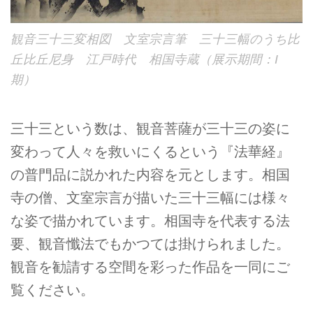
観音三十三変相図 文室宗言筆 三十三幅のうち比
丘比丘尼身 江戸時代 相国寺蔵（展示期間：I
期）
三十三という数は、観音菩薩が三十三の姿に
変わって人々を救いにくるという『法華経』
の普門品に説かれた内容を元とします。相国
寺の僧、文室宗言が描いた三十三幅には様々
な姿で描かれています。相国寺を代表する法
要、観音懺法でもかつては掛けられました。
観音を勧請する空間を彩った作品を一同にご
覧ください。