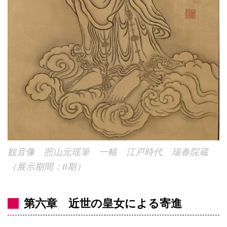
観音像 照山元瑶筆 一幅 江戸時代 瑞春院蔵
（展示期間：II期）
第六章 近世の皇女による寄進