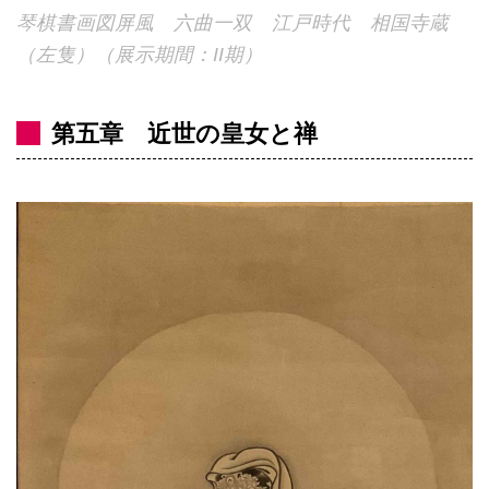
琴棋書画図屏風 六曲一双 江戸時代 相国寺蔵
（左隻）（展示期間：II期）
第五章 近世の皇女と禅