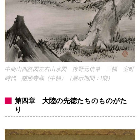
中商山四皓図左右山水図 狩野元信筆 三幅 室町
時代 慈照寺蔵（中幅）（展示期間：I期）
第四章 大陸の先徳たちのものがた
り