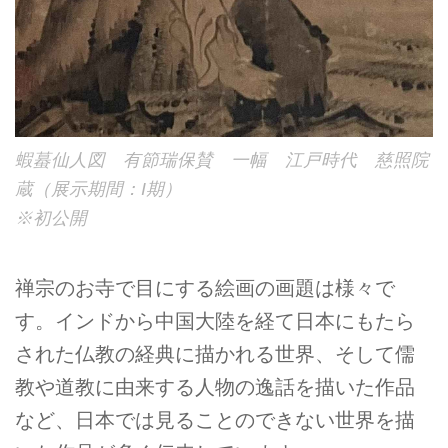
蝦蟇仙人図 有節瑞保賛 一幅 江戸時代 慈照院
蔵（展示期間：I期）
※初公開
禅宗のお寺で目にする絵画の画題は様々で
す。インドから中国大陸を経て日本にもたら
された仏教の経典に描かれる世界、そして儒
教や道教に由来する人物の逸話を描いた作品
など、日本では見ることのできない世界を描