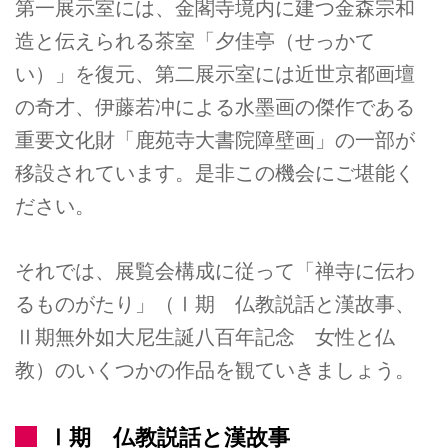
第一展示室には、金閣寺境内に建つ金森宗和
造と伝えられる茶室「夕佳亭（せっかて
い）」を復元、第二展示室には近世京都画壇
の奇才、伊藤若冲による水墨画の傑作である
重要文化財「鹿苑寺大書院障壁画」の一部が
移設されています。是非この機会にご堪能く
ださい。
それでは、展覧会構成に従って「禅寺に伝わ
るものがたり」（Ⅰ期 仏教説話と漢故事、
Ⅱ期無外如大尼生誕八百年記念 女性と仏
教）のいくつかの作品を観ていきましょう。
Ⅰ期 仏教説話と漢故事