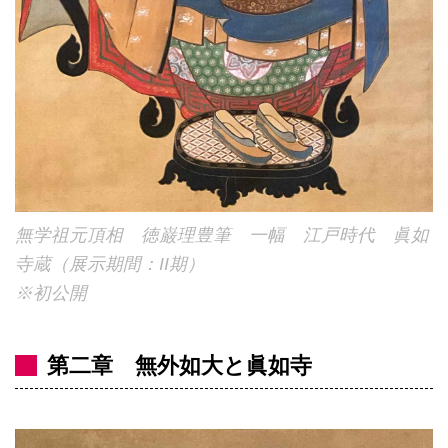
無学祖元頂相 徳巌理豊筆 一幅 江戸時代 眞如
寺蔵（展示期間：II期）
※初公開
第二章 無外如大と眞如寺