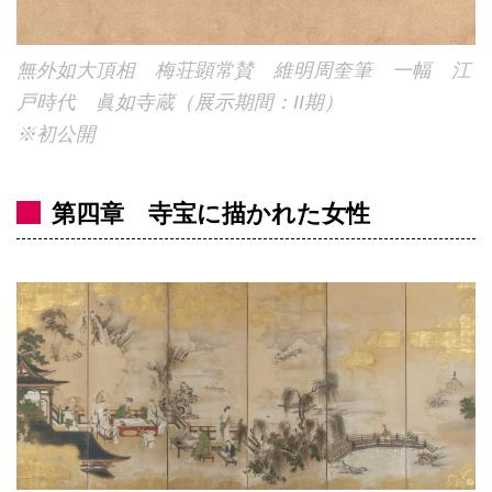
無外如大頂相 梅荘顕常賛 維明周奎筆 一幅 江
戸時代 眞如寺蔵（展示期間：II期）
※初公開
第四章 寺宝に描かれた女性