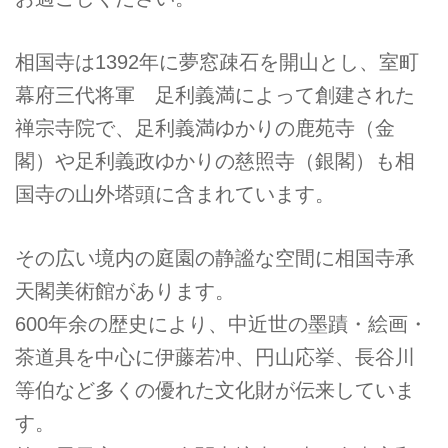
相国寺は1392年に夢窓疎石を開山とし、室町
幕府三代将軍 足利義満によって創建された
禅宗寺院で、足利義満ゆかりの鹿苑寺（金
閣）や足利義政ゆかりの慈照寺（銀閣）も相
国寺の山外塔頭に含まれています。
その広い境内の庭園の静謐な空間に相国寺承
天閣美術館があります。
600年余の歴史により、中近世の墨蹟・絵画・
茶道具を中心に伊藤若冲、円山応挙、長谷川
等伯など多くの優れた文化財が伝来していま
す。