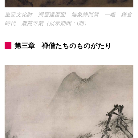
重要文化財 洞窟達磨図 無象静照賛 一幅 鎌倉
時代 鹿苑寺蔵（展示期間：I期）
第三章 禅僧たちのものがたり