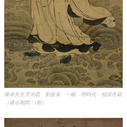
陳南先生浮浪図 劉俊筆 一幅 明時代 相国寺蔵
（展示期間：I期）