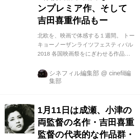
ンプレミア作、そして
れる平沢剛...
吉田喜重作品もー
北欧を、映画で体感する１週間。 トー
キョーノーザンライツフェスティバル
2018 各国映画祭をにぎわせる作品が
続々と生まれ、新しい才能が輩出され
る北欧５カ国の話題作から、年代、ジ
シネフィル編集部
@
cinefil編
集部
ャンルを問わず日本未公開作を中心に
厳選。 近年、そのデザインやライフス
タイルが一層の注目を集める北欧を、
映画で体感する１週間。 今回は、シネ
1月11日は成瀬、小津の
フィルでもご紹介し評判となった（
両監督の名作・吉田喜重
『チーム・ハリケーン』海外予告 『ト
監督の代表的な作品群・
ム・オブ・フィンランド』海外予告