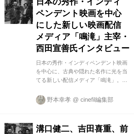
日本の秀作・インディ
66年に現代映画社を設立し『エロス＋
ペンデント映画を中心
虐殺』で、フランスなどで評価を受
にした新しい映画配信
け、『戒厳令』などを発表。1986年、
13年ぶりの映画監督として復帰作『人
メディア「鳴滝」主宰・
間の約束』で芸術選奨文部大臣賞、サ
西田宣善氏インタビュー
ン・セバスチャン国際映画祭「銀の貝
殻賞」を受賞。1988年『嵐が丘』では
日本の秀作・インディペンデント映画
自身初となるカンヌ国際映画祭...
を中心に、古典や隠れた名作に光を当
てる新しい配信メディア「鳴滝」。サ
イト名の由来である「鳴滝」は、夭折
の天才監督・山中貞雄を中心に結成さ
野本幸孝
@
cinefil編集部
れた脚本家集団「鳴滝組」へのオマー
ジュが込められている。日中戦争の最
中、中国の戦場で兵士として亡くなっ
溝口健二、吉田喜重、前
た山中は、その遺書に「最後に、先輩