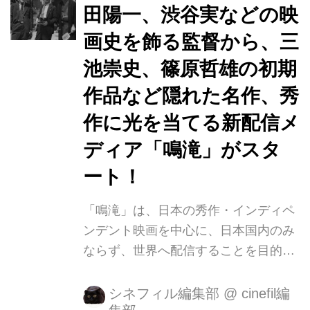
田陽一、渋谷実などの映
友人諸氏に一言 よい映画をこさえて下
さい。」と書き残した。コロナ禍と東
画史を飾る監督から、三
京五輪という現在とかつての戦時下が
池崇史、篠原哲雄の初期
重なり、狂気にひた走るいまの日本に
作品など隠れた名作、秀
おいて、この山中の志ほど意義深いも
のはないだろう。 世界配信に先駆け、
作に光を当てる新配信メ
6月1日から国内配信が始まった本サイ
ディア「鳴滝」がスタ
トの主宰で映画プロデューサーの西田
ート！
宣善氏に、...
「鳴滝」は、日本の秀作・インディペ
ンデント映画を中心に、日本国内のみ
ならず、世界へ配信することを目的と
した京都発のプロジェクト「鳴滝」が
スタートいたします。 「鳴滝」という
シネフィル編集部
@
cinefil編