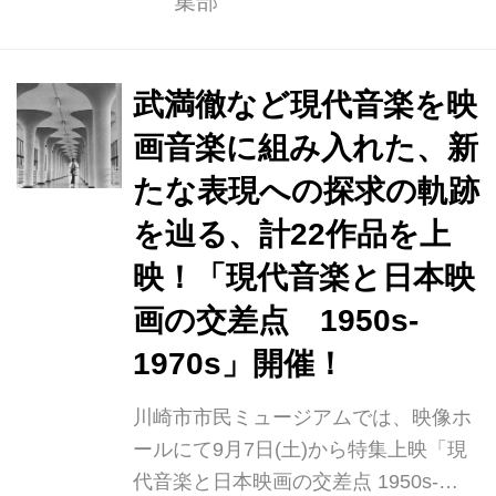
集部
ネーミングには、現在の京都市右京区
に暮らした山中貞雄、稲垣浩ら京都の
映画人が製作会社の枠を超えて結成し
た脚本家集団「鳴滝組」へのオマージ
武満徹など現代音楽を映
ュの意を込めています。 スタート時は
画音楽に組み入れた、新
国内のみ配信、数ヶ月後に世界配信を
たな表現への探求の軌跡
予定しています。 「鳴滝」<企画>内
容（2021年3月18日現在） １、松竹株
を辿る、計22作品を上
式会社全面協力による企画が決定。世
映！「現代音楽と日本映
界的巨匠溝口健二監督の超大作『元禄
画の交差点 1950s-
忠臣蔵』のほか、吉田喜重監督『ろく
でなし』『血は渇いてる』『甘い夜の
1970s」開催！
果...
川崎市市民ミュージアムでは、映像ホ
ールにて9月7日(土)から特集上映「現
代音楽と日本映画の交差点 1950s-