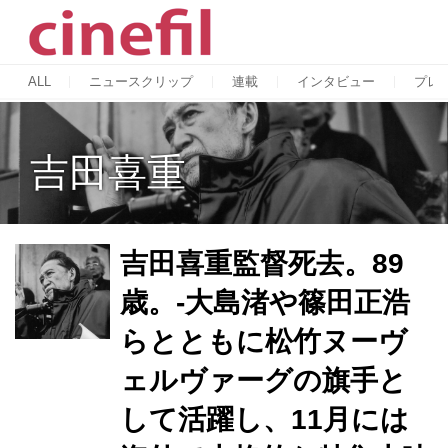
ALL
ニュースクリップ
連載
インタビュー
プレ
吉田喜重
吉田喜重監督死去。89
歳。-大島渚や篠田正浩
らとともに松竹ヌーヴ
ェルヴァーグの旗手と
して活躍し、11月には