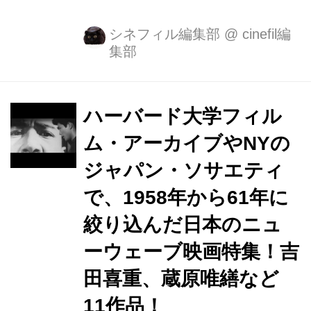
1970s」が開催されます。 1950年代に
始まった日本の電子音楽は、電子音楽
シネフィル編集部
@
cinefil編
集部
が生まれた欧州の系譜とは異なる独自
の形で発展してきました。 「録音」
した音から創作が可能な電子音楽は、
フィルムの光学サウンドトラックに音
ハーバード大学フィル
を録音する映画音楽に接近しながら、
ム・アーカイブやNYの
新たな可能性を追求していきます。 本
ジャパン・ソサエティ
特集では、国内での電子音楽の始まり
を起点としながら、1950年代から70年
で、1958年から61年に
代頃の映画音楽に焦点をあて、現代音
絞り込んだ日本のニュ
楽と日本映画における新たな表現への
ーウェーブ映画特集！吉
探求の軌跡を辿ります。 ミュージアム
の収蔵作品から劇映画...
田喜重、蔵原唯繕など
11作品！