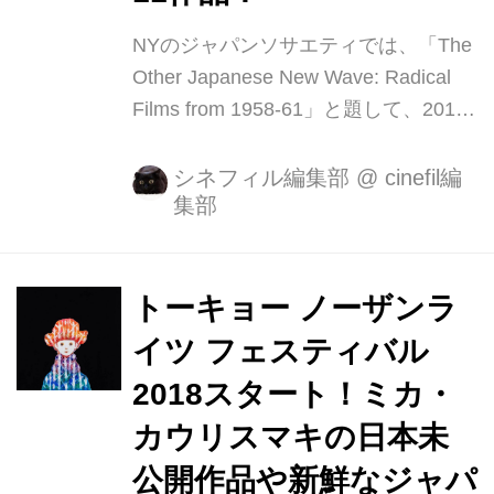
NYのジャパンソサエティでは、「The
Other Japanese New Wave: Radical
Films from 1958-61」と題して、2019
年4月5日より27日まで、1958年から
61年に絞り込んだ日本のニューウェー
シネフィル編集部
@
cinefil編
集部
ブ映画として吉田喜重、蔵原唯繕など
の11作品の特集上映が開催されます。
日本の映画の歴史の中で、同時期に登
場してきた大島渚、篠田正浩監督など
トーキョー ノーザンラ
が国際的な評価を得た中で、特にこの
イツ フェスティバル
年代に焦点をあて、そのほかの作家、
2018スタート！ミカ・
作品などを再検証する企画となってい
ます。 これらの作品は、日本の映画評
カウリスマキの日本未
論家で「アンダーグラウンド・フィル
公開作品や新鮮なジャパ
ム・アーカイブス」などの著作で知ら