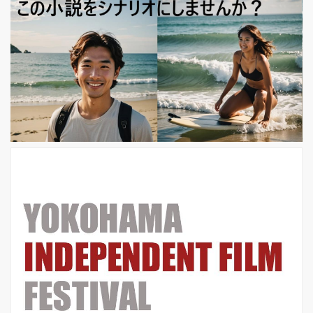
郎監督 秋刀魚の味（1962年）小津安
二郎 次にご紹介する『秋津温泉』です
でに岡田茉莉子が出演した映画作品が
100本。 今作が大島渚や篠田正浩らと
ともに松竹ヌーヴェルヴァーグの旗手
として活躍した吉田喜重監督にとって
も、初期の大ヒット監督作品となって
いる。 秋津温泉（1...