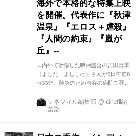
海外で本格的な特集上映
を開催。代表作に『秋津
温泉』『エロス＋虐殺』
『人間の約束』『嵐が
丘』--
国内外で活躍した映画監督の吉田喜重
（よしだ・よししげ）さんが8日午前8
時33分、肺炎のため渋谷の病院で死
去。89歳。 松竹大船撮影所で木下恵介
監督らに師事し、1960年に監督デビュ
シネフィル編集部
@
cinefil編
集部
ー。 『秋津温泉』『日本脱出』などを
発表し大島渚、篠田正浩らとともに
「松竹ヌーベルバーグ」と呼ばれる。
64年、俳優の岡田茉莉子さんと結婚。