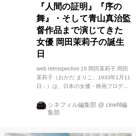
//www.youtube.com/embed/gxPRRzZk
『人間の証明』『序の
pus?
舞』・そして青山真治監
rel=0&loop=0&controls=1&showinfo=1
督作品まで演じてきた
そして、公開50周年となる吉...
女優 岡田茉莉子の誕生
日
web retrospective 15 岡田茉莉子 岡田
茉莉子（おかだ まりこ、1933年1月11
日 - ）は、日本の女優・映画プロデュ
ーサー。 昭和を代表する女優であると
同時に、現在も活躍する大女優。 デビ
シネフィル編集部
@
cinefil編
集部
ュー作は、『舞姫』成瀬巳喜男監督の
作品となる。 舞姫（1951年）成瀬巳
喜男監督 秋日和（1960年）小津安二