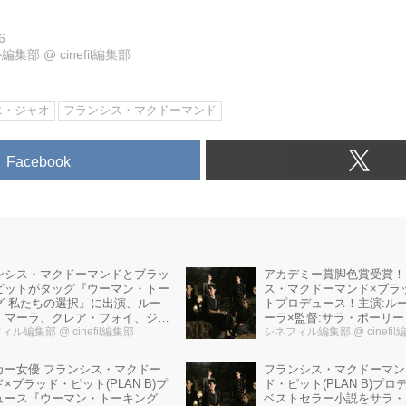
6
ル編集部
@
cinefil編集部
エ・ジャオ
フランシス・マクドーマンド
Facebook
ンシス・マクドーマンドとブラッ
アカデミー賞脚色賞受賞！
ピットがタッグ『ウーマン・トー
ス・マクドーマンド×ブラ
グ 私たちの選択』に出演、ルー
トプロデュース！主演:ル
・マーラ、クレア・フォイ、ジェ
ーラ×監督:サラ・ポーリ
・バックリー特別インタビュー公
フィル編集部
@ cinefil編集部
ン・トーキング 私たちの
シネフィル編集部
@ cinefi
版予告解禁！
カー女優 フランシス・マクドー
フランシス・マクドーマン
×ブラッド・ピット(PLAN B)プ
ド・ピット(PLAN B)プ
ュース『ウーマン・トーキング
ベストセラー小説をサラ・