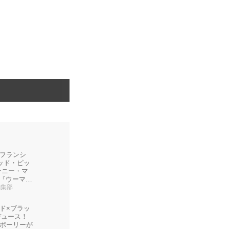
フランシ
ッド・ピッ
ーニー・マ
ー『ウーマ
選択』日本
l編集部
ド×ブラッ
ロデュース！
ポーリーが