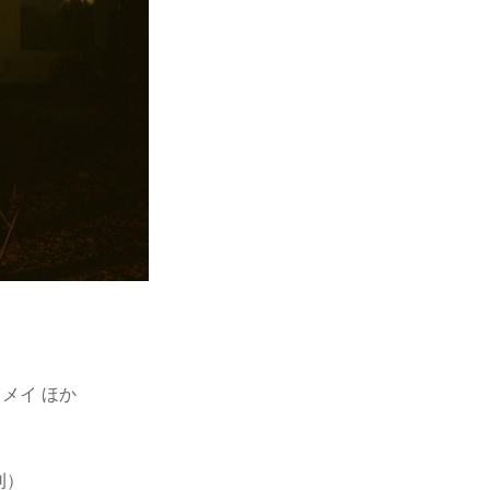
メイ ほか
刊）