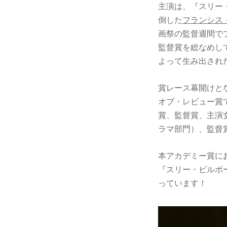
主演は、『スリー
倒した
フランシス
画祭の監督週間で
監督賞を総なめし
よって生み出され
賞レース幕開けと
オブ・レビュー賞
賞、監督賞、主演
ラマ部門）、監督
本アカデミー賞に
『スリー・ビルボ
っています！