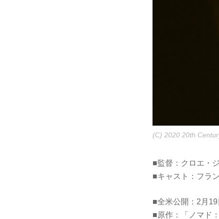
(C) 2020 20th Century
■監督：クロエ・ジ
■キャスト：フラ
■全米公開：2月19
■原作：「ノマド