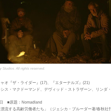
 Studios. All rights reserved.
ャオ『ザ・ライダー』(17)、『エターナルズ』(21)
ンシス・マクドーマンド、デヴィッド・ストラザーン、リンダ・
日 ■原題：Nomadland
：漂流する高齢労働者たち」（ジェシカ・ブルーダー著/春秋社