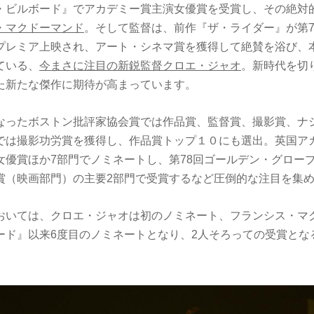
・ビルボード』でアカデミー賞主演女優賞を受賞し、その絶対
・マクドーマンド
。そして監督は、前作『ザ・ライダー』が第7
プレミア上映され、アート・シネマ賞を獲得して絶賛を浴び、
ている、
今まさに注目の新鋭監督クロエ・ジャオ
。新時代を切
た新たな傑作に期待が高まっています。
なったボストン批評家協会賞では作品賞、監督賞、撮影賞、ナ
では撮影功労賞を獲得し、作品賞トップ１０にも選出。英国ア
女優賞ほか7部門でノミネートし、第78回ゴールデン・グロー
賞（映画部門）の主要2部門で受賞するなど圧倒的な注目を集
おいては、クロエ・ジャオは初のノミネート、フランシス・マ
ード』以来6度目のノミネートとなり、2人そろっての受賞とな