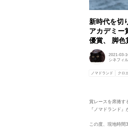
新時代を切
アカデミー
優賞、 脚
2021-03-1
シネフィ
ノマドランド
クロ
賞レースを席捲す
『ノマドランド』
この度、現地時間