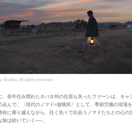
 Studios. All rights reserved.
に、長年住み慣れたネバタ州の住居も失ったファーンは、キャ
め込んで、〈現代のノマド=遊牧民〉として、季節労働の現場
懸命に乗り越えながら、往く先々で出会うノマドたちとの心の
な旅は続いていく──。