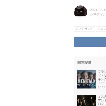
2021-03-1
シネフィ
ノマドランド
クロ
関連記事
フラ
ド・
キン
ニー
シー
シネ
開！
オス
マンド
ロデ