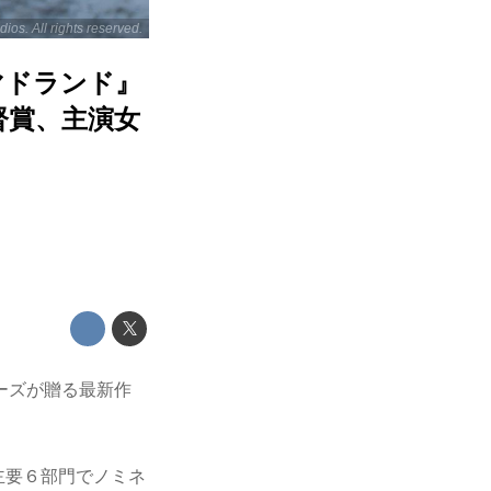
ios. All rights reserved.
マドランド』
督賞、主演女
ーズが贈る最新作
主要６部門でノミネ