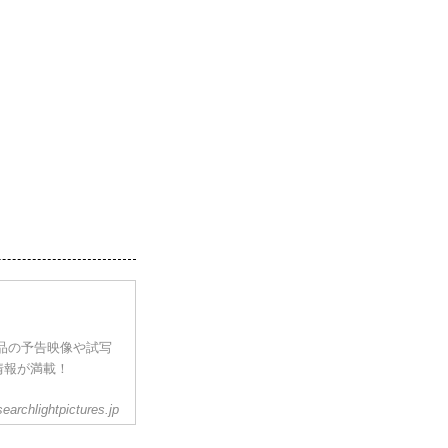
品の予告映像や試写
情報が満載！
searchlightpictures.jp