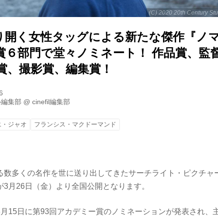
(C) 2020 20th Century Stud
り開く女性タッグによる新たな傑作『ノ
賞６部門で堂々ノミネート！ 作品賞、監
色賞、撮影賞、編集賞！
6
ル編集部
@
cinefil編集部
エ・ジャオ
フランシス・マクドーマンド
る数多くの名作を世に送り出してきたサーチライト・ピクチャ
が3月26日（金）より全国公開となります。
3月15日に第93回アカデミー賞のノミネーションが発表され、