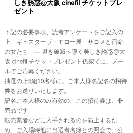
しき誘惑@大阪 cinefil チケットプレ
ゼント
下記の必要事項、読者アンケートをご記入の
上、ギュスターヴ・モロー展 サロメと宿命
の女たち ― 男を破滅へ導く美しき誘惑@大
阪 cinefil チケットプレゼント係宛てに、メー
ルでご応募ください。
抽選の上5組10名様に、ご本人様名記名の招待
券をお送りいたします。
記名ご本人様のみ有効の、この招待券は、非
売品です。
転売業者などに入手されるのを防止するた
め、ご入場時他に当選者名簿との照会で、公