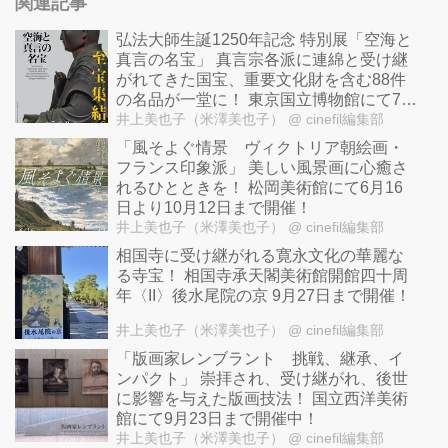
関連記事
弘法大師生誕1250年記念 特別展「空海と
真言の名宝」 真言宗各派に連綿と受け継
がれてきた国宝、重要文化財を含む88件
の名品が一堂に！ 東京国立博物館にて7月
14日から9月6日まで開催！
井上美也子（米澤美也子）
@ cinefil編集部
「風そよぐ情景 ヴィクトリア朝絵画・
フランス印象派」 美しい風景画に心癒さ
れるひとときを！ 松岡美術館にて6月16
日より10月12日まで開催！
井上美也子（米澤美也子）
@ cinefil編集部
相国寺に受け継がれる寛永文化の華麗な
る寺宝！ 相国寺承天閣美術館開館四十周
年〈II〉後水尾院の京 9月27日まで開催！
井上美也子（米澤美也子）
@ cinefil編集部
「版画家レンブラント 挑戦、継承、イ
ンパクト」 崇拝され、受け継がれ、後世
に影響を与えた版画技法！ 国立西洋美術
館にて9月23日まで開催中！
井上美也子（米澤美也子）
@ cinefil編集部