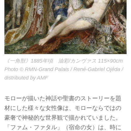
《一角獣》1885年頃 油彩/カンヴァス 115×90cm
Photo © RMN-Grand Palais / René-Gabriel Ojéda /
distributed by AMF
モローが描いた神話や聖書のストーリーを題
材にした様々な女性像は、モローならではの
豪奢で神秘的な世界観で描かれていました。
「ファム・ファタル」（宿命の女）は、時に