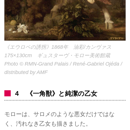
《エウロペの誘拐》1868年 油彩/カンヴァス
175×130cm ギュスターヴ・モロー美術館蔵
Photo © RMN-Grand Palais / René-Gabriel Ojéda /
distributed by AMF
４ 《一角獣》と純潔の乙女
モローは、サロメのような悪女だけではな
く、汚れなき乙女も描きました。