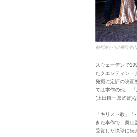
前列左から2番目奥
スウェーデンで1
たクエンティン・
発掘に定評の映画
ては本作の他、 『
(上田慎一郎監督)
「キリスト教」「
きた本作で、奥山
受賞した快挙に続