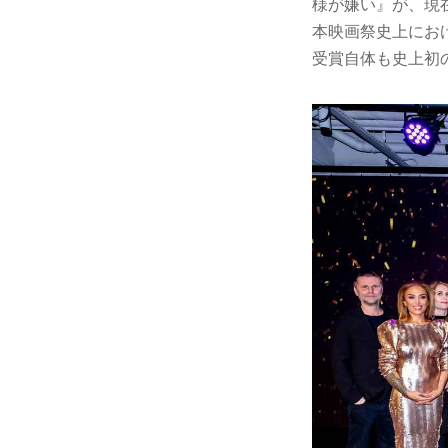
様が嫌い』が、現
本映画祭史上にお
受賞自体も史上初