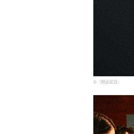
©『閉会宣言』