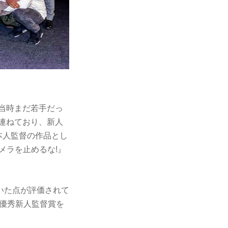
、当時まだ若手だっ
連ねており、新人
本人監督の作品とし
カメラを止めるな!』
いた点が評価されて
最優秀新人監督賞を