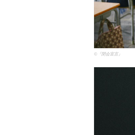
©『閉会宣言』