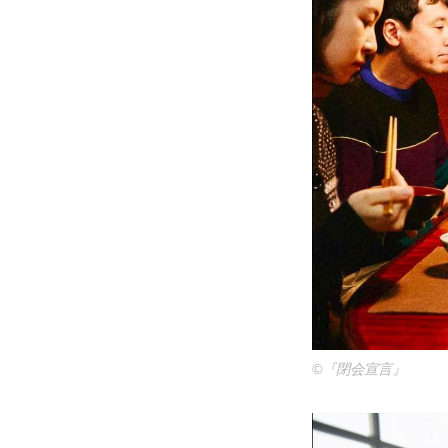
©『閉会宣言』