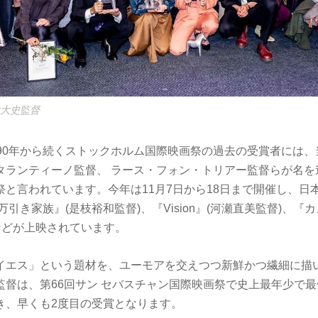
山大史監督
990年から続くストックホルム国際映画祭の過去の受賞者には
タランティーノ監督、 ラース・フォン・トリアー監督らが名を
祭と言われています。今年は11月7日から18日まで開催し、日
万引き家族』(是枝裕和監督)、『Vision』(河瀬直美監督)、『
などが上映されています。
イエス」という題材を、ユーモアを交えつつ新鮮かつ繊細に描
監督は、第66回サン セバスチャン国際映画祭で史上最年少で
き、早くも2度目の受賞となります。