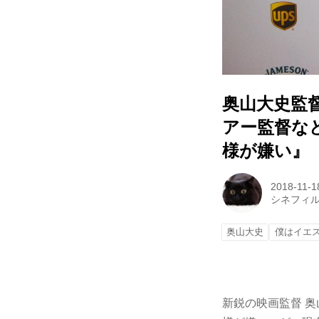
奥山大史監
アー監督な
様が嫌い』
2018-11-1
シネフィ
奥山大史
僕はイエ
新鋭の映画監督 