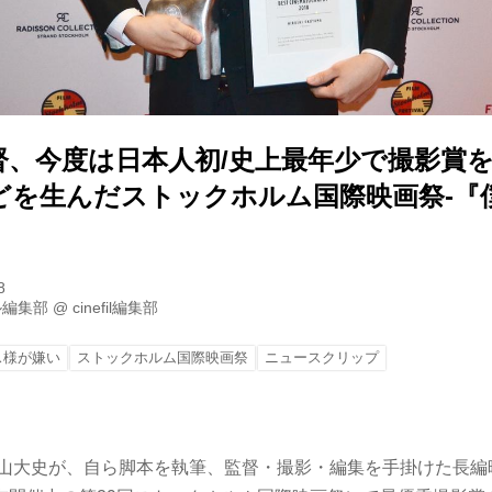
督、今度は日本人初/史上最年少で撮影賞
どを生んだストックホルム国際映画祭-『
8
ル編集部
@
cinefil編集部
ス様が嫌い
ストックホルム国際映画祭
ニュースクリップ
奥山大史が、自ら脚本を執筆、監督・撮影・編集を手掛けた長編