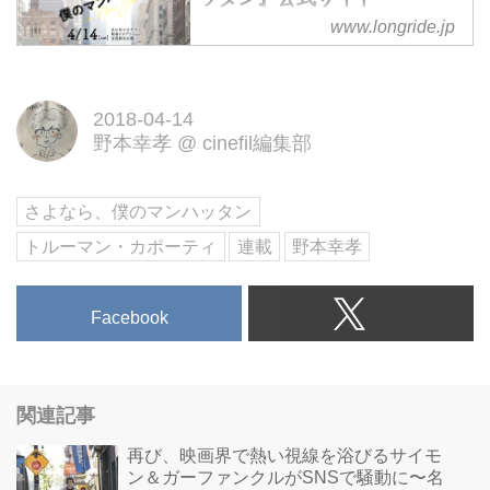
www.longride.jp
映画『(500)日のサマー』『gifted
／ギフテッド』マーク・ウェブ監
督最新作。4月14日(土)丸の内ピ
2018-04-14
カデリー、新宿ピカデリーほか全
野本幸孝
@
cinefil編集部
国順次公開
さよなら、僕のマンハッタン
トルーマン・カポーティ
連載
野本幸孝
Facebook
関連記事
再び、映画界で熱い視線を浴びるサイモ
ン＆ガーファンクルがSNSで騒動に〜名