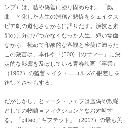
ンプ）は、嘘や偽善に塗り固められ、「戯
曲」と化した人生の滑稽と悲惨をシェイクス
ピア劇の道化さながらに語りだす。演技と素
顔の見分けがつかなくなった人生。短い場面
ながら、極めて印象的な客観と冷笑に満ちた
この箴言は、本作や『(500)日のサマー』に決
定的な影響を及ぼしている青春映画『卒業』
（1967）の監督マイク・ニコルズの眼差しを
彷彿とさせもする。
だがしかし、とマーク・ウェブは虚偽や欺瞞
としての物語＝フィクションとなお対峙す
る。『gifted／ギフテッド』（2017）の最も美