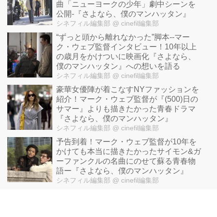
曲「ニューヨークの少年」劇中シーンを
公開-『さよなら、僕のマンハッタン』
シネフィル編集部
@ cinefil編集部
“ずっと頭から離れなかった”脚本--マー
ク・ウェブ監督インタビュー！10年以上
の歳月をかけついに映画化『さよなら、
僕のマンハッタン』への想いを語る
シネフィル編集部
@ cinefil編集部
豪華女優陣が着こなすNYファッションを
紹介！マーク・ウェブ監督が『(500)日の
サマー』よりも描きたかった青春ドラマ
『さよなら、僕のマンハッタン』
シネフィル編集部
@ cinefil編集部
予告到着！マーク・ウェブ監督が10年を
かけても本当に描きたかったサイモン&ガ
ーファンクルの名曲にのせて蘇る青春物
語ー『さよなら、僕のマンハッタン』
シネフィル編集部
@ cinefil編集部