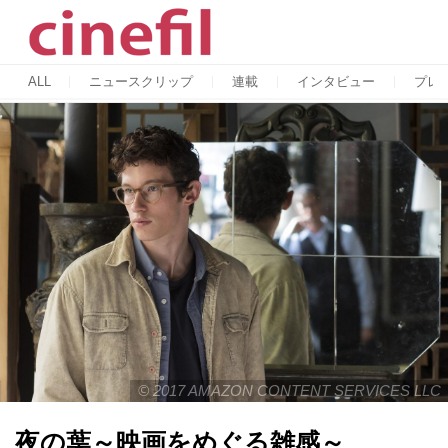
ALL
ニュースクリップ
連載
インタビュー
プレ
© 2017 AMAZON CONTENT SERVICES LLC
夜の葉～映画をめぐる雑感～