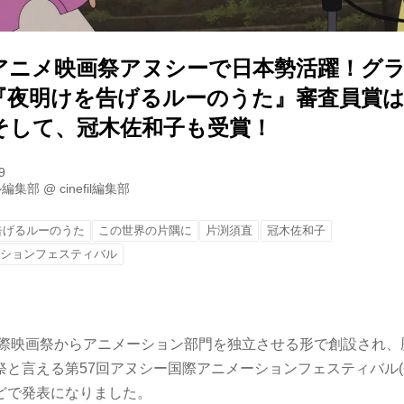
アニメ映画祭アヌシーで日本勢活躍！グ
『夜明けを告げるルーのうた』審査員賞
そして、冠木佐和子も受賞！
9
ル編集部
@
cinefil編集部
告げるルーのうた
この世界の片隅に
片渕須直
冠木佐和子
ーションフェスティバル
ヌ国際映画祭からアニメーション部門を独立させる形で創設され
と言える第57回アヌシー国際アニメーションフェスティバル(6月
どで発表になりました。