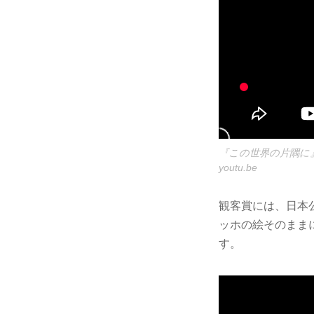
『この世界の片隅に
youtu.be
観客賞には、日本
ッホの絵そのままに
す。