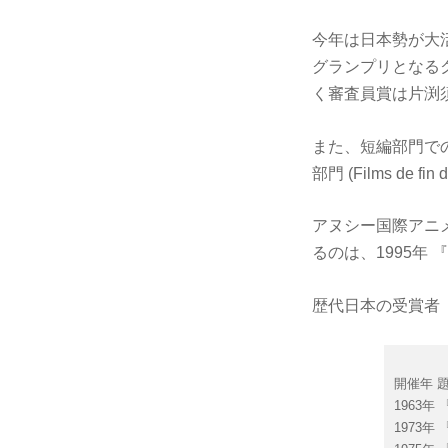
今年は日本勢が大
グランプリとなる
く審査員賞は片渕
また、短編部門で
部門 (Films d
アヌシー国際アニ
るのは、1995年
歴代日本の受賞者
開催年 題
1963
1973