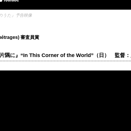
のうた』予告映像
étrages) 審査員賞
に』“In This Corner of the World”（日） 監