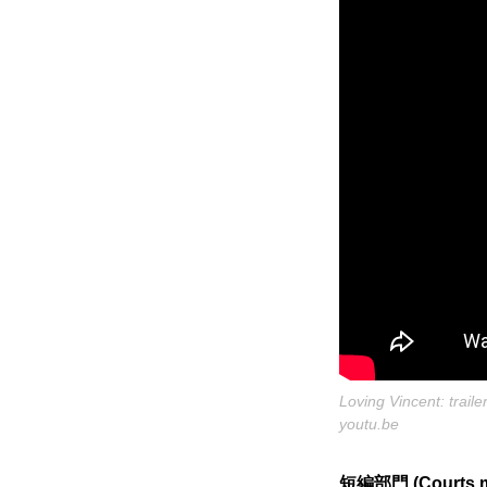
Loving Vincent: traile
youtu.be
短編部門 (Courts 