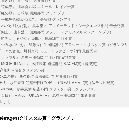
 『驚き盤』 古川タク 審査員特別賞
年 『道成寺』 川本喜八郎 エミール・レイノー賞
 『紅の豚』 宮崎駿 長編部門 グランプリ
年 『平成狸合戦ぽんぽこ』 高畑勲 グランプリ
年 『パパが飛んだ朝』 黒坂圭太 アニメーテッド・シークエンス部門 最優秀賞
年 『頭山』 山村浩二 短編部門 アヌシー・クリスタル賞（グランプリ）
年 『時をかける少女』 細田守 長編部門 特別賞
年 『つみきのいえ』 加藤久仁生 短編部門 アヌシー・クリスタル賞（グランプリ
年 『日々の音色』川村真司 ミュージックビデオ部門 最優秀賞
年 『カラフル』 原恵一 長編部門 特別賞＆観客賞
 『MODERN No.2』 水江未来 短編部門 SACEM賞（音楽賞）
 高畑勲 - 名誉クリスタル賞
ンニの島』 西久保瑞穂 長編部門 審査員特別賞
ER』 水江未来 短編部門 CANAL＋CREATIVE AID賞（仏テレビ局賞）
ue Animal』 新井風愉 広告部門 クリスタル賞（グランプリ）
 『百日紅 〜Miss HOKUSAI〜』 原恵一 長編部門 審査員賞
ediaより）
 métrages)クリスタル賞 グランプリ