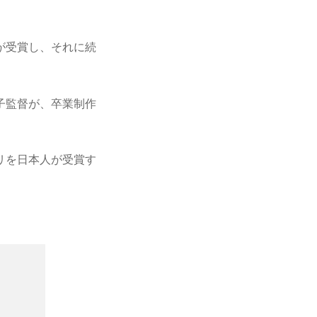
が受賞し、それに続
子監督が、卒業制作
。
リを日本人が受賞す