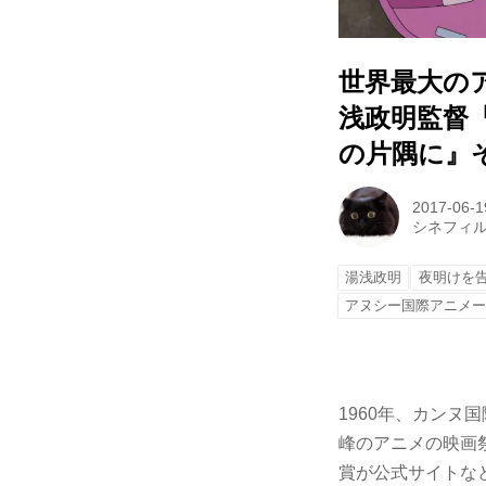
世界最大の
浅政明監督
の片隅に』
2017-06-1
シネフィ
湯浅政明
夜明けを
アヌシー国際アニメ
1960年、カン
峰のアニメの映画祭
賞が公式サイトな