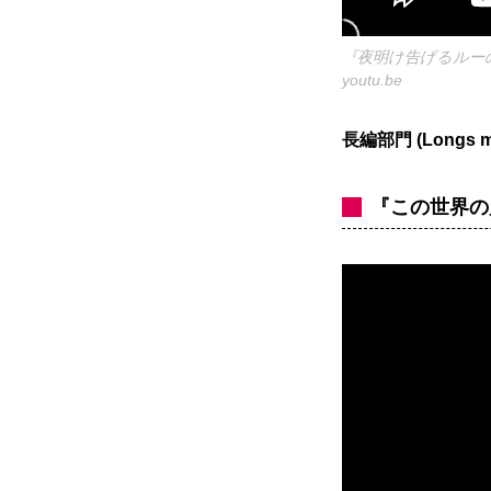
『夜明け告げるルー
youtu.be
長編部門 (Longs m
『この世界の片隅