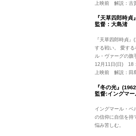
上映前 解説：古
『天草四郎時貞』(
監督：大島渚
『天草四郎時貞』(
する戦い。 愛す
ル・ヴァーグの旗
12月11日(日) 18
上映前 解説：田
『冬の光』(1962
監督:イングマ
イングマール・ベ
の信仰に自信を持
悩み苦しむ。