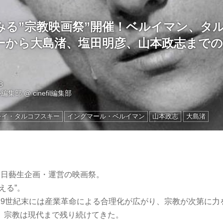
みる”宗教映画祭”開催！ベルイマン、タ
ーから大島渚、塩田明彦、山本政志までの
8
ル編集部
@
cinefil編集部
レイ・タルコフスキー
イングマール・ベルイマン
山本政志
大島渚
る日藝生企画・運営の映画祭。
える”。
9世紀末には産業革命による合理化が広がり、宗教が次第に力
、宗教は現代まで残り続けてきた。