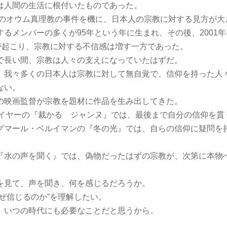
は人間の生活に根付いたものであった。
年のオウム真理教の事件を機に、日本人の宗教に対する見方が大
るメンバーの多くが95年という年に生まれ、その後、2001
」が起こり、宗教に対する不信感は増す一方であった。
長い間、宗教は人々の支えになっていたはずだ。
、我々多くの日本人は宗教に対して無自覚で、信仰を持った人
ない。
映画監督が宗教を題材に作品を生み出してきた。
ライヤーの『裁かるゝジャンヌ』では、最後まで自分の信仰を貫
グマール・ベルイマンの『冬の光』では、自らの信仰に疑問を
『水の声を聞く』では、偽物だったはずの宗教が、次第に本物
見て、声を聞き、何を感じるだろうか。
ぜ信じるのか”を理解したい。
、いつの時代にも必要なことだと思うから。