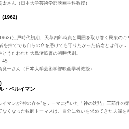
賀太さん（日本大学芸術学部映画学科教授）
1962)
1962) 江戸時代初期、天草四郎時貞と周囲を取り巻く民衆の
る者を捨てでも自らの命を懸けても守りたかった信念とは何か…
手とうたわれた大島渚監督の初時代劇。
：45
島良一さん（日本大学芸術学部映画学科教授）
)
ール・ベルイマン
ルイマンが“神の存在”をテーマに描いた「神の沈黙」三部作の
てなくなった牧師トーマスは、自分に救いを求めてきた夫婦を