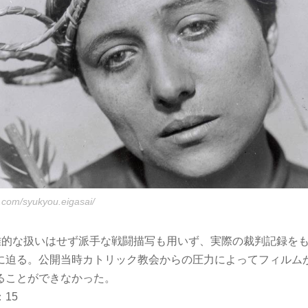
.com/syukyou.eigasai/
雄的な扱いはせず派手な戦闘描写も用いず、実際の裁判記録をも
に迫る。公開当時カトリック教会からの圧力によってフィルム
ることができなかった。
：15