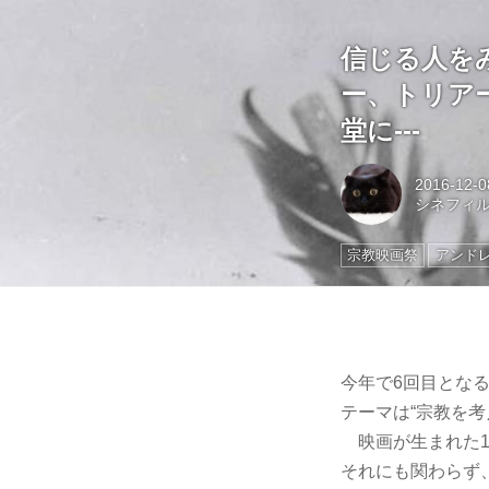
信じる人を
ー、トリア
堂に---
2016-12-0
シネフィ
宗教映画祭
アンド
今年で6回目とな
テーマは“宗教を考
映画が生まれた1
それにも関わらず