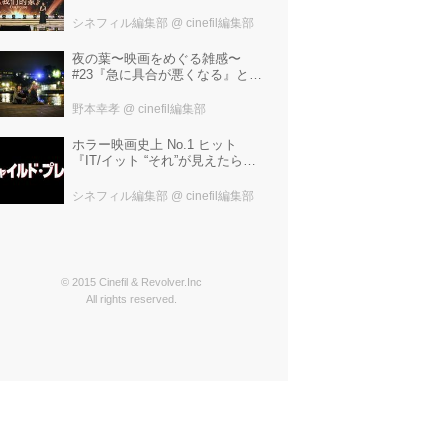
たしたちの家』ブラジルに続き
中国最大の映画祭「上海国際映
シネフィル編集部
@ cinefil編集部
画祭」で受賞！
夜の葉〜映画をめぐる雑感〜
#23『急に具合が悪くなる』と宮
野真生子・磯野真穂『急に具合
が悪くなる』
野本幸孝
@ cinefil編集部
ホラー映画史上 No.1 ヒット
『IT/イット “それ”が見えたら、
終わり。』の製作陣が映画史に
残る“殺人人形”トラウマ映画『チ
シネフィル編集部
@ cinefil編集部
ャイルド・プレイ』を新たにー
© 2015 Cinefil & Revolver.Inc
All rights reserved.