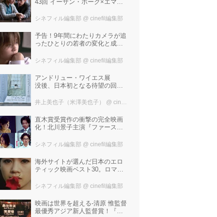
43回 イーサン・ホーク×エマ・
ワトソン。アメナーバル監督が
仕掛ける、実話に基づく衝撃の
シネフィル編集部
@ cinefil編集部
サスペンス『リグレッショ
ン』！
予告！9年間にわたりカメラが追
ったひとりの若者の変化と成長
の記録『ぼくが性別「ゼロ」に
戻るとき 空と木の実の9年間』
シネフィル編集部
@ cinefil編集部
アンドリュー・ワイエス展
没後、日本初となる待望の回顧
展！ 作品に描かれた「境界」と
は？ 独自の精神世界を描く 豊
井上美也子（米澤美也子）
@ cinefil編集部
田市美術館にて7月18日から9月
23日まで開催！
直木賞受賞作の衝撃の完全映画
化！北川景子主演『ファースト
ラヴ』。堤幸彦が「密度の濃い
化学反応」と絶賛した追加キャ
シネフィル編集部
@ cinefil編集部
ストは中村倫也 芳根京子 窪
塚洋介！
海外サイトが選んだ日本のエロ
ティック映画ベスト30。ロマン
ポルノ、ATG、インディペンデ
ントから選ばれた、大島渚、塚
シネフィル編集部
@ cinefil編集部
本晋也、若松孝二---。
映画は世界を超える-清原 惟監督
最優秀アジア新人監督賞！『わ