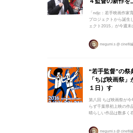
４監督の新作を
「ndjc：若手映画作
プロジェクトから誕生し
ェクト2015」が今週末
のシネ・リーブル梅田で開
上映イベント「New F
megumi.s
@
cinefi
新作も上映される。 n
掘と育成を行い、本格的
“若手監督”の
「ちば映画祭」
１日）す
第八回 ちば映画祭が今
らず千葉県初上映の作
晴らしい作品は数多く
て、より広く深く映画
る。以前には、真利子
megumi.s
@
cinefi
監督の特集上映をする