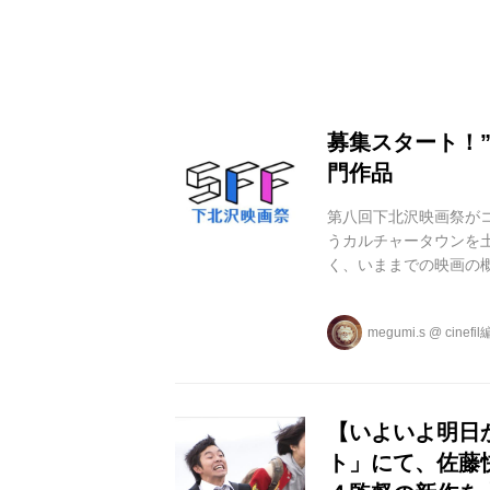
募集スタート！
門作品
第八回下北沢映画祭が
うカルチャータウンを土
く、いままでの映画の
掘しようと誕生した映画
けて開催される「第八
megumi.s
@
cinefi
らアニメーションまで
は、今年から尺が40分
る。 豪華審査員によるグ
【いよいよ明日
ト」にて、佐藤