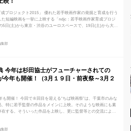
上映！
家育成プロジェクト2015」 優れた若手映画作家の発掘と育成を行う
た短編映画を一挙に上映する「ndjc：若手映画作家育成プロジ
の5日(土)から東京・渋谷のユーロスペースで、19日(土)から大阪
催される。 全４作品の中では、先月開催されたcinefil 主催の
ace Night」の記念すべき第一回目のゲストである佐藤快磨監督の
l編集部
djc とは？ このプロジェクトでは、在野の優れた若手映画作家の発
な映像制作技術と作家性を磨くために必要な知...
祭典 今年は杉田協士がフューチャーされての
が今年も開催！（3月１９日・前夜祭～3月２
年も開催！ 今回で８回目を迎える“ちば映画祭”は、千葉市のみな
品、特に若手監督の作品をメインに上映。そのような映画にも素
存在する。そういった作品を上映し、更に監督等との交流によっ
に触れる機会の提供を目指した、実行委員会主催の映画祭であ
哲也監督、村松正浩監督、山戸結希監督、田崎恵美監督、二宮健
l編集部
など、注目が集まっている。 また魅力ある作品ラインナップはも