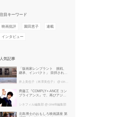
注目キーワード
映画批評
園田恵子
連載
インタビュー
人気記事
「版画家レンブラント 挑戦、
継承、インパクト」 崇拝され、
受け継がれ、後世に影響を与え
た版画技法！ 国立西洋美術館に
井上美也子（米澤美也子）
@ cinefil編集部
て9月23日まで開催中！
齊藤工『COMPLY+-ANCE コン
プライアンス』で、再びアジア
圏最大規模の国際映画祭-上海国
際映画祭"インターナショナル・
シネフィル編集部
@ cinefil編集部
パノラマ部門"に正式招待！
北島博士のおもしろ映画講座 第