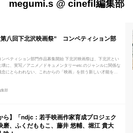
megumi.s
@
cinefil編集部
”第八回下北沢映画祭” コンペティション部
コンペティション部門作品募集開始 下北沢映画祭は、下北沢とい
壌に、実写／アニメ／ドキュメンタリーetc.のジャンルに関係な
概念にとらわれない、これからの「映画」を担う新しい才能を発
祭である。ノミネートされた作品は、2016年10月8～10日にか
回下北沢映画祭コンペティション部門」にて上映される。実写か
l編集部
ジャンルを問わず、毎年多くの作品が寄せられている。さらに
から50分へと拡大され、より多くの作品が集まることが予想され
ランプ...
から】「ndjc：若手映画作家育成プロジェク
快磨、ふくだももこ、藤井 悠輔、堀江 貴大