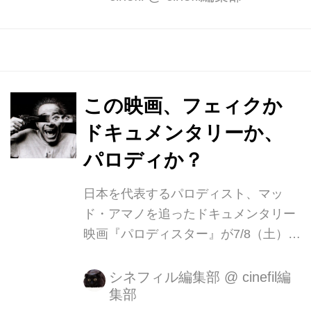
Tallinn Black Nights Film Festival）ク
リティック・ピックス・コンペ部門に
て『北浦兄弟』（THE BROTHERS
KITAURA）が上映されることが決定し
た。 クリティック・ピックス・コンペ
この映画、フェィクか
部門とは、カンヌ国際映画祭やベネチ
ドキュメンタリーか、
ア国際映画祭、カルロヴィ・ヴァリ国
際映画祭の批評家週間と同様の部門に
パロディか？
なり、タリン・ブラックナイト映画祭
の同部門の審査員の多くは、国際映画
日本を代表するパロディスト、マッ
批評家連盟会員...
ド・アマノを追ったドキュメンタリー
映画『パロディスター』が7/8（土）よ
り新宿K’s cinemaにて劇場公開され
る。 監督はインディーズミュージシャ
シネフィル編集部
@
cinefil編
集部
ンのMVで活躍する長棟航平。 マッド