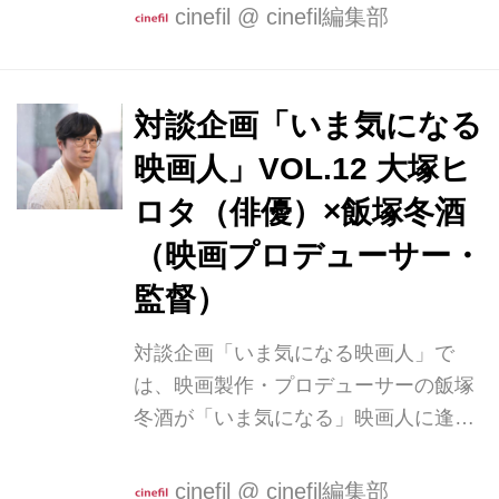
兄弟』に多くの著名人より絶賛のコメ
cinefil
@
cinefil編集部
ントが到着している。 清水崇（映画監
督） 不思議と観届けてしまう...... 主人
公の成長譚や哀しい別れと再生、喜ば
対談企画「いま気になる
しい人生の謳歌ばかりが映画じゃない!
映画人」VOL.12 大塚ヒ
英雄への憧れ、スリルや恐怖、冒険譚
への陶酔ばかりが映画じゃない! 憧れ
ロタ（俳優）×飯塚冬酒
どころか、厭きれかえってしまう高学
（映画プロデューサー・
歴の中年馬鹿兄弟。 永遠のモラトリア
監督）
ム地獄を、流されるままに過ごすよう
な二人を眺めなが...
対談企画「いま気になる映画人」で
は、映画製作・プロデューサーの飯塚
冬酒が「いま気になる」映画人に逢
い、対談する企画です。 『おーい！ど
んちゃん』『北浦兄弟』などの話題作
cinefil
@
cinefil編集部