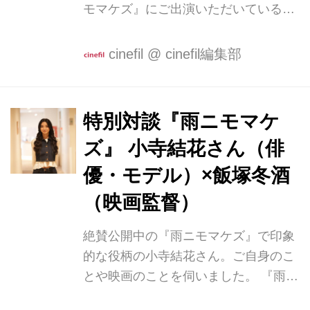
モマケズ』にご出演いただいているほ
か、主演・プロデュース作品『北浦兄
弟』では「タリン・ブラックナイト映
cinefil
@
cinefil編集部
画祭」批評家部門で最優秀賞を受賞。
俳優になるきっかけから作品のことま
で色々とお訊きしてまいりました。 キ
特別対談『雨ニモマケ
ラキラした世界に憧れて上京し俳優に
ズ』 小寺結花さん（俳
飯塚「まずは・・・俳優になるきっか
けを教えてください」 中野「僕、長野
優・モデル）×飯塚冬酒
県松本市で育ったんですけど、高校生
（映画監督）
の時に、『白線流し』というドラマを
地元で撮影していて、とても身近に感
絶賛公開中の『雨ニモマケズ』で印象
じながら、同年代の役者さんがとても
的な役柄の小寺結花さん。ご自身のこ
眩しく見えたんです」 飯塚「キラキラ
とや映画のことを伺いました。 『雨ニ
と」 中野「そうです、キラキラとして
モマケズ』出演 飯塚「まずは『雨ニモ
い...