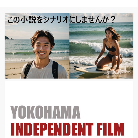
汰しています」 辻野「ご無沙汰してい
ます・・・といってもメールなどでは
ね。ちょくちょく」 飯塚「そうです
ね。いろいろと画策してますよね
（笑）。辻野さんとはかれこれ10年近
く？同世代ということもあり勝手に仲
良しだと思っています。2015年の映画
祭で辻野さんの作品『明日に向かって
逃げろ』を拝見してからですかね」 辻
野「横浜の映画館ジャック＆ベティの
映画祭で上映した作品ですね」 飯塚
「物凄...