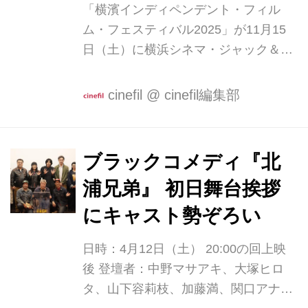
か50席ほ...
「横濱インディペンデント・フィル
ム・フェスティバル2025」が11月15
日（土）に横浜シネマ・ジャック＆ベ
ティにて開催されました。 5部門222
作品より選出された15作品が上映さ
cinefil
@
cinefil編集部
れ、各部門より「最優秀賞」「観客
賞」「cinefil賞」「ジャック＆ベティ
賞」「GACHINKO Film賞」「俳優
ブラックコメディ『北
賞」が決定しました。 また本年は２名
浦兄弟』 初日舞台挨拶
に俳優賞が授賞されました。 ●授賞プ
レゼンテーター 梶原俊幸（ジャック＆
にキャスト勢ぞろい
ベティ） / 角章（cinefil）/ 飯塚冬酒
日時：4月12日（土） 20:00の回上映
（GACHINKO Film） ●司会 荒井志郎
後 登壇者：中野マサアキ、大塚ヒロ
●写真 三條康貴（サンストア） 短編部
タ、山下容莉枝、加藤満、関口アナ
門 最優秀賞『足がついてるヘビはかわ