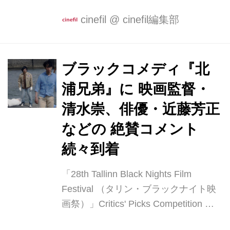
ン、芦原健介、西山咲子、如月まり
いい』 男三人に同時...
な、辻野正樹監督 MC：荒井志郎 場
cinefil
@
cinefil編集部
所：ユーロスペース キャスト勢ぞろい
の舞台挨拶 辻野正樹監督『北浦兄弟』
が４月12日(土)に渋谷・ユーロスペー
ブラックコメディ『北
スにて初日を迎えた！ 初日舞台挨拶に
浦兄弟』に 映画監督・
は、主演の中野マサアキ、大塚ヒロタ
ほか８名のキャストが勢ぞろいし、辻
清水崇、俳優・近藤芳正
野正樹監督と共に登壇した。 「企画か
などの 絶賛コメント
ら劇場公開まで４年」感無量の辻野正
続々到着
樹監督 主演の中野マサアキ、大塚ヒロ
タほか総勢の８名の出演者と共に登壇
「28th Tallinn Black Nights Film
した辻野正樹監督は、「主演でありプ
Festival （タリン・ブラックナイト映
ロデューサーの中野マサアキと共...
画祭）」Critics' Picks Competition 部
門にてBEST FILM賞を受賞した『北浦