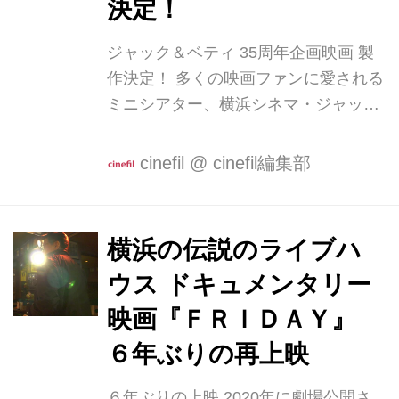
決定！
ジャック＆ベティ 35周年企画映画 製
作決定！ 多くの映画ファンに愛される
ミニシアター、横浜シネマ・ジャック
＆ベティ35周年企画映画の製作が決定
した。 横浜シネマ・ジャック＆ベティ
cinefil
@
cinefil編集部
は横浜黄金町で2026年に35周年を迎え
る２スクリーンの映画館。 TimeOut
World Wide「世界の最高の映画館100
横浜の伝説のライブハ
選」にも選ばれた。 2021年の30周年
ウス ドキュメンタリー
企画として製作された『誰かの花』
（奥田裕介 監督）は第34回東京国際映
映画『ＦＲＩＤＡＹ』
画祭 アジアの未来部門で上映、全国の
６年ぶりの再上映
劇場で公開された。 今回製作される35
周年企画映画は、『誰かの花』の制
６年ぶりの上映 2020年に劇場公開さ