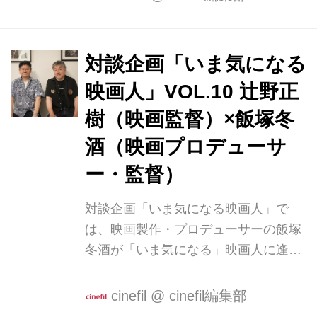
に立て続けにご出演されている大塚ヒ
ロタさん。作品毎に違う顔をみせる変
幻自在の役者さん。その素顔に迫りま
対談企画「いま気になる
す。 何故、俳優に 飯塚「まずは何故
映画人」VOL.10 辻野正
俳優になろうかと思ったのか。そのき
っかけからお訊きしてもよろしいでし
樹（映画監督）×飯塚冬
ょうか」 大塚「原点は・・・中学生だ
酒（映画プロデューサ
と思います。中学生の時に席が隣にな
ー・監督）
った女の子のことを好きになって。ど
うしたらその女の子に気に入ってもら
対談企画「いま気になる映画人」で
えるだろうって考えて、当時観ていた
は、映画製作・プロデューサーの飯塚
TVや映画の面白いことを再現していた
冬酒が「いま気になる」映画人に逢
のが芝居の原...
い、対談する企画です。 今回は昔から
旧知の辻野正樹監督との対談です。 辻
cinefil
@
cinefil編集部
野正樹×飯塚冬酒 出会い 飯塚「ご無沙