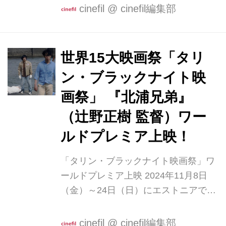
マケズ』にご出演した感想をお聞かせ
cinefil
@
cinefil編集部
ください」 小寺「前半がワンカットで
したよね」 飯塚「そう、40分近くワン
カットで撮影しましたね」 小寺「ワン
世界15大映画祭「タリ
カットという体験が初めてだったので
ン・ブラックナイト映
新鮮でした。リハーサルの時はみなさ
んの動きを通しで見ることができまし
画祭」 『北浦兄弟』
たが、本番は自分の出番以外は見るこ
（辻野正樹 監督）ワー
ともできなかったんですね」 飯塚「そ
ルドプレミア上映！
うですよね、映り込んじゃいますし
ね」 小寺「試写で観て初めて、ああこ
「タリン・ブラックナイト映画祭」ワ
ういう風につながっているんだ、と。
ールドプレミア上映 2024年11月8日
カメラを通して観るのが楽しかったで
（金）～24日（日）にエストニアで開
す...
催される世界15大映画祭のひとつ「タ
リン・ブラックナイト映画祭」（28th
cinefil
@
cinefil編集部