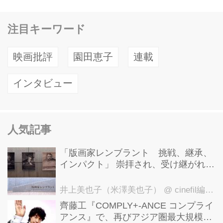
と長年の親交のある映画製作・配給を
手掛けるGACHINKO Filmの飯塚冬酒
注目キーワード
がプロデューサーを務めた。
INTRODUCTION パロディスト、マッ
映画批評
園田恵子
連載
ド・アマノ。写真を切り張りして作品
を製作するフォトモンタージュという
インタビュー
技法を用い、社会を風刺するアート作
品を世に送り出す、1970年代から活躍
するパロディストである。 マッドが山
人気記事
岳写真家・白川義員の写真をに巨大な
ブリヂストンのタ...
「版画家レンブラント 挑戦、継承、
インパクト」 崇拝され、受け継がれ、
後世に影響を与えた版画技法！ 国立西
洋美術館にて9月23日まで開催中！
井上美也子（米澤美也子）
@ cinefil編集部
齊藤工『COMPLY+-ANCE コンプライ
アンス』で、再びアジア圏最大規模の