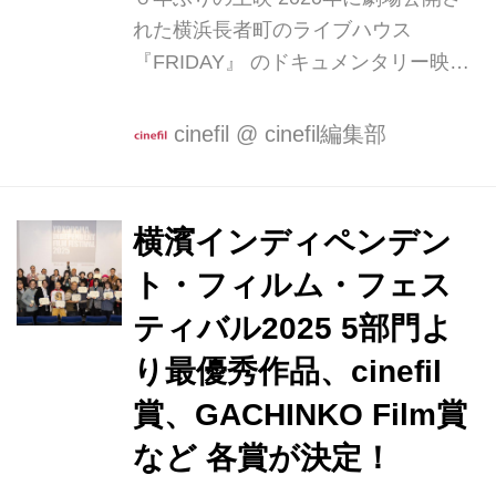
作・配給をおこなったガチンコ・フィ
れた横浜長者町のライブハウス
ルが手掛け、監督は飯塚冬酒が務め
『FRIDAY』 のドキュメンタリー映画
る...
が、地元横浜のミニシアター・ジャッ
ク＆ベティでアンコール上映されるこ
cinefil
@
cinefil編集部
とが決定した。 舞台となるライブハウ
ス『FRIDAY』は45年続く横浜を代表
するライブハウス。 名物マスターの磯
横濱インディペンデン
原順一（公開当時80歳）が切り盛り
ト・フィルム・フェス
し、宇崎竜童、クリスタルキング ムッ
シュ吉崎、Bro.KORN（バブルガム・
ティバル2025 5部門よ
ブラザース）、近田春夫、翔（T.C.R.
り最優秀作品、cinefil
横浜銀蝿R.S.）、山崎廣明（ex,ラッツ
賞、GACHINKO Film賞
＆スター）、なかの綾などがライブを
繰り広げる。 クレイジーケンバンドの
など 各賞が決定！
聖地、多くの音楽ファンが訪れる わず