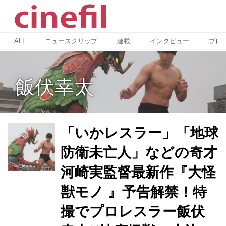
ALL
ニュースクリップ
連載
インタビュー
プレ
飯伏幸太
「いかレスラー」「地球
防衛未亡人」などの奇才
河崎実監督最新作『大怪
獣モノ 』予告解禁！特
撮でプロレスラー飯伏