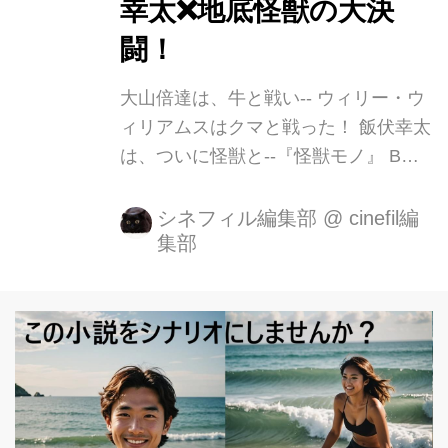
幸太❌地底怪獣の大決
闘！
大山倍達は、牛と戦い-- ウィリー・ウ
ィリアムスはクマと戦った！ 飯伏幸太
は、ついに怪獣と--『怪獣モノ』 B級
映画の巨匠！奇才、異才 河崎実監督の
新作予告が解禁になりました！ 今回
シネフィル編集部
@
cinefil編
集部
は、実際の人気プロレスラーの飯伏幸
太が主演を務め、赤井英和の娘でプロ
レスラーでもある赤井沙希がスパイ役
に挑戦！ その他、出演者も、あの悪役
レスラー鈴木みのるや、伝説のウルト
ラマン アラシ隊員だった毒蝮三太夫。
そして、特別出演には現代美術家 会田
誠、小説家岩井志麻子やDDTプロレス