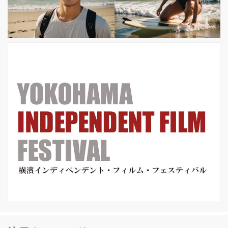
からは高木三四郎---恐るべし河崎ワー
ルドが実現します！ 先に発表の特報か
ら、まずは世界観 本予告解禁！ 出演
飯伏幸太、鈴木...