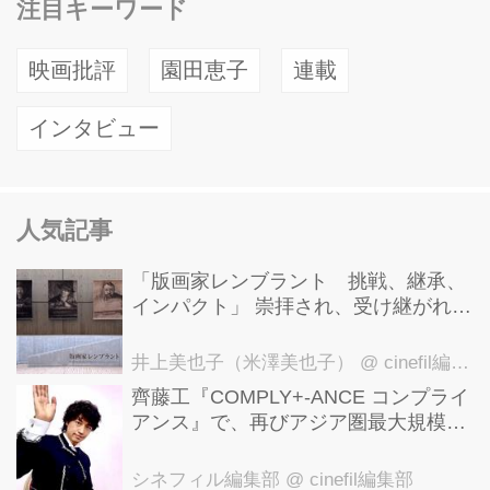
注目キーワード
映画批評
園田恵子
連載
インタビュー
人気記事
「版画家レンブラント 挑戦、継承、
インパクト」 崇拝され、受け継がれ、
後世に影響を与えた版画技法！ 国立西
洋美術館にて9月23日まで開催中！
井上美也子（米澤美也子）
@ cinefil編集部
齊藤工『COMPLY+-ANCE コンプライ
アンス』で、再びアジア圏最大規模の
国際映画祭-上海国際映画祭"インター
ナショナル・パノラマ部門"に正式招
シネフィル編集部
@ cinefil編集部