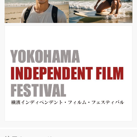
からは高木三四郎---恐るべし河崎ワー
ルドが実現します！ 先に発表の特報か
ら、まずは世界観 本予告解禁！ 出演
飯伏幸太、鈴木...