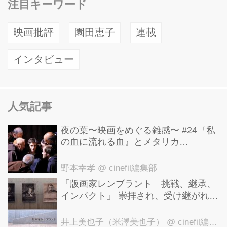
注目キーワード
映画批評
園田恵子
連載
インタビュー
人気記事
夜の葉〜映画をめぐる雑感〜 #24『私
の血に流れる血』とメタリカ
「Nothing Else Matters」
野本幸孝
@ cinefil編集部
「版画家レンブラント 挑戦、継承、
インパクト」 崇拝され、受け継がれ、
後世に影響を与えた版画技法！ 国立西
洋美術館にて9月23日まで開催中！
井上美也子（米澤美也子）
@ cinefil編集部