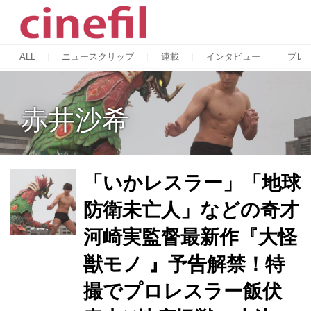
ALL
ニュースクリップ
連載
インタビュー
プレ
赤井沙希
「いかレスラー」「地球
防衛未亡人」などの奇才
河崎実監督最新作『大怪
獣モノ 』予告解禁！特
撮でプロレスラー飯伏