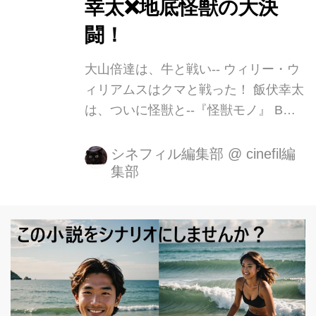
幸太❌地底怪獣の大決
闘！
大山倍達は、牛と戦い-- ウィリー・ウ
ィリアムスはクマと戦った！ 飯伏幸太
は、ついに怪獣と--『怪獣モノ』 B級
映画の巨匠！奇才、異才 河崎実監督の
新作予告が解禁になりました！ 今回
シネフィル編集部
@
cinefil編
集部
は、実際の人気プロレスラーの飯伏幸
太が主演を務め、赤井英和の娘でプロ
レスラーでもある赤井沙希がスパイ役
に挑戦！ その他、出演者も、あの悪役
レスラー鈴木みのるや、伝説のウルト
ラマン アラシ隊員だった毒蝮三太夫。
そして、特別出演には現代美術家 会田
誠、小説家岩井志麻子やDDTプロレス