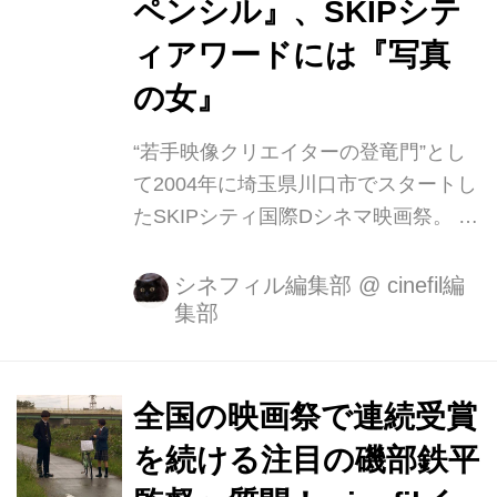
ペンシル』、SKIPシテ
ィアワードには『写真
の女』
“若手映像クリエイターの登竜門”とし
て2004年に埼玉県川口市でスタートし
たSKIPシティ国際Dシネマ映画祭。 9
月26日(土)より初めてとなるオンライ
ン配信での開催を迎え、最終日となっ
シネフィル編集部
@
cinefil編
集部
た本日10月4日(日)、SKIPシティ映像
ホールで開催した授賞式にて、グラン
プリをはじめとする国際コンペティシ
ョン、国内コンペティションの各賞が
全国の映画祭で連続受賞
発表されました! 国際コンペティショ
を続ける注目の磯部鉄平
ンでは、事実婚のパートナーと6人の