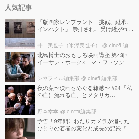
人気記事
「版画家レンブラント 挑戦、継承、
インパクト」 崇拝され、受け継がれ、
後世に影響を与えた版画技法！ 国立西
洋美術館にて9月23日まで開催中！
井上美也子（米澤美也子）
@ cinefil編集部
北島博士のおもしろ映画講座 第43回
イーサン・ホーク×エマ・ワトソン。
アメナーバル監督が仕掛ける、実話に
基づく衝撃のサスペンス『リグレッシ
シネフィル編集部
@ cinefil編集部
ョン』！
夜の葉〜映画をめぐる雑感〜 #24『私
の血に流れる血』とメタリカ
「Nothing Else Matters」
野本幸孝
@ cinefil編集部
予告！9年間にわたりカメラが追った
ひとりの若者の変化と成長の記録『ぼ
くが性別「ゼロ」に戻るとき 空と木の