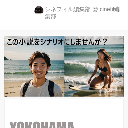
催：埼玉県、川口市ほか）は、7月13
シネフィル編集部
@
cinefil編
集部
日（金）より、節目となる15回目の開
催を迎え、最終日となる本日22日
（日）のクロージング・セレモニー
（表彰式）にて、国際コンペティショ
ン、国内コンペティションの各賞を発
表いたしました！ 国際コンペティショ
ンでは、主演アンドレア・ライズボロ
ー、共演スティーヴ・ブシェミやジョ
ン・レグイザモが出演する『ナンシ
ー』（アメリカ／クリスティーナ・チ
ョウ監督）が最優秀作品賞（グランプ
リ）を受賞！ チョウ監督は今作が長編
デビュー作で...