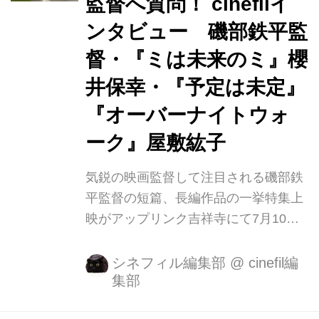
監督へ質問！ cinefilイ
子どもたちに囲まれて暮らす女性アン
ニャが、クリスマス直前に受けた末期
ンタビュー 磯部鉄平監
ガンの宣告に苦悩する11日間を描くノ
督・『ミは未来のミ』櫻
ルウェー・スウェーデン合作『願い』
井保幸・『予定は未定』
(マリア・セーダル監督/英題:Hope)に
贈られました。...
『オーバーナイトウォ
ーク』屋敷紘子
気鋭の映画監督して注目される磯部鉄
平監督の短篇、長編作品の一挙特集上
映がアップリンク吉祥寺にて7月10日
より劇場公開(レイトショー)スタート
します。 SKIPシティ国際Dシネマ映画
シネフィル編集部
@
cinefil編
集部
祭2019 SKIPシティアワード受賞をは
じめとして、様々な映画祭で高い評価