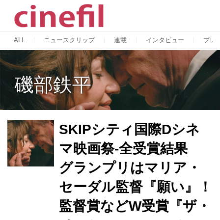
ALL
ニュースクリップ
連載
インタビュー
プレ
磯部鉄平
SKIPシティ国際Dシネ
マ映画祭-全受賞結果
グランプリはマリア・
セーダル監督『願い』！
監督賞などW受賞『ザ・