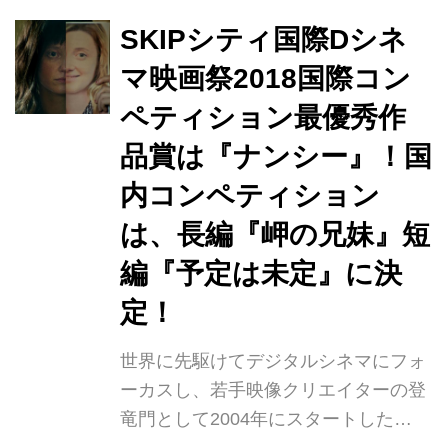
を得た2019年の最近作『ミは未来の
ミ』、同じくSKIP シティ国際 D シネ
SKIPシティ国際Dシネ
マ映画祭 2018 短編部門 優秀作品賞 (
マ映画祭2018国際コン
グランプリ ) に輝いた『予定は未定』
ペティション最優秀作
、第 4 回賢島映画祭 グランプリ、主演
女優賞 (高田怜子)、助演女優賞 (屋敷
品賞は『ナンシー』！国
紘子)と三冠を受賞した『オーバーナイ
内コンペティション
トウォーク』ほか短編作2本と合わせ
は、長編『岬の兄妹』短
た特集上映。 この度、シ...
編『予定は未定』に決
定！
世界に先駆けてデジタルシネマにフォ
ーカスし、若手映像クリエイターの登
竜門として2004年にスタートした
SKIPシティ国際Ｄシネマ映画祭（主