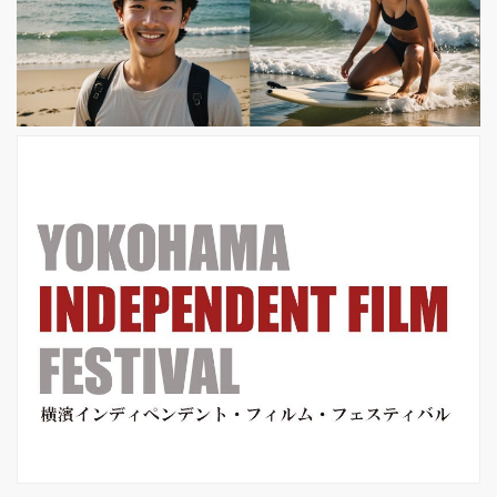
、第 4 回賢島映画祭 グランプリ、主演
女優賞 (高田怜子)、助演女優賞 (屋敷
紘子)と三冠を受賞した『オーバーナイ
トウォーク』ほか短編作2本と合わせ
た特集上映。 この度、シ...