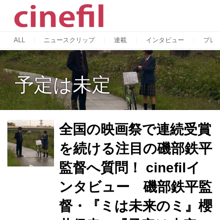
ALL
ニュースクリップ
連載
インタビュー
プレ
予定は未定
全国の映画祭で連続受賞
を続ける注目の磯部鉄平
監督へ質問！ cinefilイ
ンタビュー 磯部鉄平監
督・『ミは未来のミ』櫻