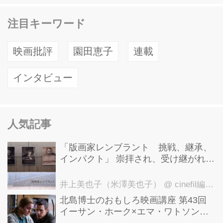
注目キーワード
映画批評
園田恵子
連載
インタビュー
人気記事
「版画家レンブラント 挑戦、継承、
インパクト」 崇拝され、受け継がれ、
後世に影響を与えた版画技法！ 国立西
洋美術館にて9月23日まで開催中！
井上美也子（米澤美也子）
@ cinefil編集部
北島博士のおもしろ映画講座 第43回
イーサン・ホーク×エマ・ワトソン。