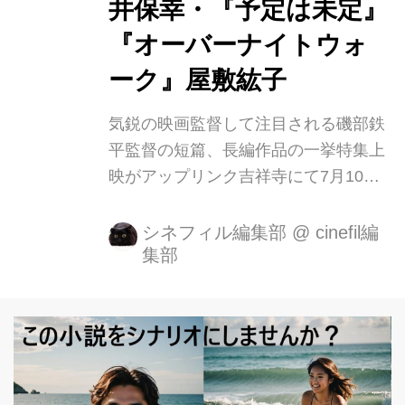
井保幸・『予定は未定』
『オーバーナイトウォ
ーク』屋敷紘子
気鋭の映画監督して注目される磯部鉄
平監督の短篇、長編作品の一挙特集上
映がアップリンク吉祥寺にて7月10日
より劇場公開(レイトショー)スタート
します。 SKIPシティ国際Dシネマ映画
シネフィル編集部
@
cinefil編
集部
祭2019 SKIPシティアワード受賞をは
じめとして、様々な映画祭で高い評価
を得た2019年の最近作『ミは未来の
ミ』、同じくSKIP シティ国際 D シネ
マ映画祭 2018 短編部門 優秀作品賞 (
グランプリ ) に輝いた『予定は未定』