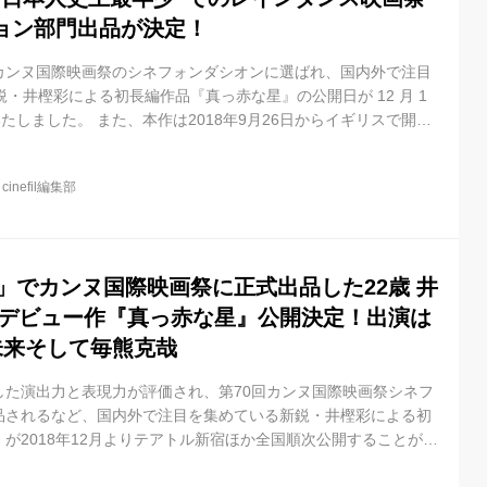
ョン部門出品が決定！
カンヌ国際映画祭のシネフォンダシオンに選ばれ、国内外で注目
鋭・井樫彩による初長編作品『真っ赤な星』の公開日が 12 月 1
たしました。 また、本作は2018年9月26日からイギリスで開催
映画祭にてワールドプレミア上映されることも決定いたしまし
るレインダンス映画祭は「ブレア・ウィッチ・プロジェクト」や、
@
cinefil編集部
ティーノ監督『パルプ·フィクション』、クリストファー・ノーラ
ど多くの注目作の英国プレミアを成功させており、世界で最も有
れ...
る」でカンヌ国際映画祭に正式出品した22歳 井
編デビュー作『真っ赤な星』公開決定！出演は
未来そして毎熊克哉
した演出力と表現力が評価され、第70回カンヌ国際映画祭シネフ
品されるなど、国内外で注目を集めている新鋭・井樫彩による初
が2018年12月よりテアトル新宿ほか全国順次公開することが決
歳、新進気鋭の井樫彩監督初長編作品! 桜井ユキ×小松未来による、
日々を描いた『真っ赤な星』。 映画『真っ赤な星』は、『みつこ