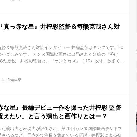
 “映画と演劇”の狭間でもがく若者たちの1ヶ月を、74分ワンカッ
す。 そのほかにも、塚本晋也監督『斬、』や三浦...
『真っ赤な星』井樫彩監督＆毎熊克哉さん対
督＆毎熊克哉さん対談インタビュー 井樫監督はキングです。20
のか楽しみです。 カンヌ国際映画祭に出品された短編の『溶け
集めた新鋭・井樫彩監督と、『ケンとカズ』（’15）以降、数多くの
を放つ俳優の毎熊克哉さんに、井樫監督の長編初監督作『真っ赤
聞きました。 ——毎熊さんが演じたのは、桜井ユキさん演じるヒ
@
cinefil編集部
係を続けるも、それでも家庭を捨てることが出来ない賢吾という
この役をやってもらおうと思った理由は？ 井樫：もともとわたし
いんですが...
赤な星』長編デビュー作を撮った井樫彩 監督
捉えたい」と言う演出と画作りとはー？
した演出力と表現力が評価され、第70回カンヌ国際映画祭シネフ
品されるなど、国内外で注目を集めている新鋭・井樫彩による初