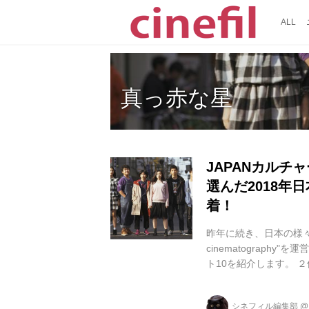
ALL
真っ赤な星
JAPANカル
選んだ2018年
着！
昨年に続き、日本の様々な
cinematography"
ト10を紹介します。 
に入ってくるであろう
『アイスと雨音』でし
シネフィル編集部