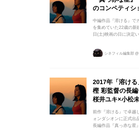
のコンペティシ
中編作品『溶ける』で
を集めていた22歳の新
日(土)映画の日に決定い
されますレインダンス
た。 英国で開催され
シネフィル編集部
クエンティン・タラン
ン監督『メメント』な
名な映画祭の一つに数えら
2017年「溶け
樫 彩監督の長
桜井ユキ×小松
前作『溶ける』で卓越
ォンダシオンに正式出
長編作品『真っ赤な星』
定いたしました。 22
交わることのない愛の