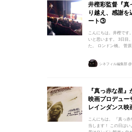
井樫彩監督『真
り越え、感謝を
ート③
こんにちは。井樫です。
いと思います。 3日目
た。 ロンドン橋。 菅原
渡辺謙さん。観劇へ。 
ィッシュ&チップス。 
シネフィル編集部
ある美術館・NATION
ができます。 会場内に
チ...
『真っ赤な星』
映画プロデュー
レインダンス映
こんにちは。 『真っ赤
当します！ この日はい