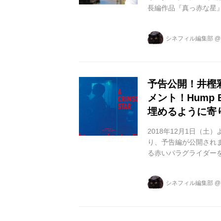
長編作品『真っ赤な星』
この度、シネフィルで
をいたしました。以下、
シネフィル編集部
の作品は俳優がみな生
ですか？ 演出は毎回
く、その役に入り込み、役
予告公開！井樫
メント！Hump
埋めるように寄
2018年12月1日（
り、予告編が公開され
る赤いパラグライダー
す。 前半はピアノの美
文台で流れ星に願い事
シネフィル編集部
冷めた目で見つめるふ
なったHump Bac
幼馴染・大祐（大原由暉）