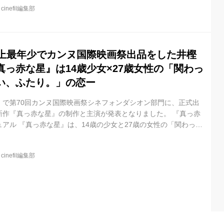
@
cinefil編集部
田辺・弁慶映画祭女優賞を受賞した小松未来演じる14歳の少女・
MIT OF SLEEPING BEAUTYリミット・オブ・スリーピング・ビ...
史上最年少でカンヌ国際映画祭出品をした井樫
っ赤な星』は14歳少女×27歳女性の「関わっ
い、ふたり。」の恋ー
』で第70回カンヌ国際映画祭シネフォンダシオン部門に、正式出
新作『真っ赤な星』の制作と主演が発表となりました。 『真っ赤
アル 『真っ赤な星』は、14歳の少女と27歳の女性の「関わって
り。」が交流することを通して、年齢の差、環境の差、多くの違
好き」という思いを描いていくラブストーリーです。 心の空虚さ
@
cinefil編集部
てしまう元看護師、津倉弥生（つくら・やよい）役には『リアル
 la EndのMV「夏夜のマジック」の桜井ユキ、弥生の元患者で、弥生
.