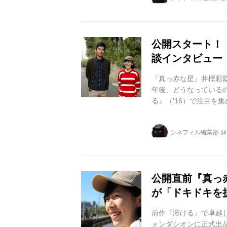
もとに、“現実と虚構””
トで描いた青春群像劇で
公開スタート！
談インタビュー
『真っ赤な星』井樫彩監
年後、どうなっている
る』（’16）で注目を
映画に出演し、存在感
な星』についてお話を
シネフィル編集部
ロインの弥生と不倫関
役でした。毎熊さんに
はあまりオファーをしな
公開直前『真っ
が「ドキドキを
前作『溶ける』で卓越
ォンダシオンに正式出