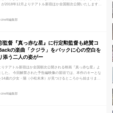
が2018年12月よりテアトル新宿ほか全国順次公開いたします。
公開直前に井樫彩 監督の演出方法にフォーカスしたインタビュー
インタビューとなります。 井樫彩監督インタビュー Q.井樫監督
@
cinefil編集部
き生きとしていますが、俳優への演出はどのようにされているの
その役者によって変えています。私は役者が演じているのではな
そのも...
彩監督『真っ赤な星』に行定勲監督も絶賛コ
 Backの楽曲「クジラ」をバックに心の空白を
り添う二人の姿がー
土）よりテアトル新宿ほか全国順次公開される映画『真っ赤な星』よ
ました。 今回解禁された予告編映像の冒頭では、本作のキーとな
を14歳の少女・陽（小松未来）が見つけるところから始まりま
しい旋律にのせて、27歳の女性・弥生（桜井ユキ）が、かつて天
をしていたエピソードを陽に語るシーンや、満たされない現実を
@
cinefil編集部
たりの様子が映し出されています。 後半は、主題歌タイアップと
kの楽曲「クジラ」をバックに、弥生の恋人・賢吾（毎熊克哉）や陽の
と...