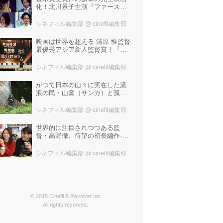
化！北川景子主演『ファースト
ラヴ』。堤幸彦が「密度の濃い
化学反応」と絶賛した追加キャ
シネフィル編集部
@ cinefil編集部
ストは中村倫也 芳根京子 窪
塚洋介！
映画は世界を超える-清原 惟監督
最優秀アジア新人監督賞！『わ
たしたちの家』ブラジルに続き
中国最大の映画祭「上海国際映
シネフィル編集部
@ cinefil編集部
画祭」で受賞！
かつて日本の山々に実在した流
浪の民・山窩（サンカ）と孤独
な少年の心のふれあいを描いた
笹谷遼平監督『山歌（サン
シネフィル編集部
@ cinefil編集部
カ）』予告編が解禁！
世界的に注目されつつある監
督・高野徹、待望の初長編作-成
田結美、ピエール瀧、松田弘子
出演『マリの話』公開決定！コ
シネフィル編集部
@ cinefil編集部
メント到着&特報解禁！
© 2015 Cinefil & Revolver.Inc
All rights reserved.