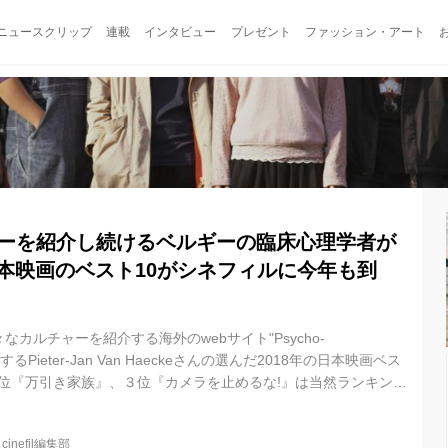
ニュースクリップ
連載
インタビュー
プレゼント
ファッション・アート
チャーを紹介し続けるベルギーの臨床心理学者が
日本映画のベスト10がシネフィルに今年も到
カルチャーを紹介する海外のwebサイト"Psycho-
を運営するPieter-Jan Van Haeckeさんの選んだ2018年の日本映画ベス
２位『万引き家族』、３位『カメラを止めるな!』は当然ランキング
作品ですが、ここで今回第一位に選ばれたのは、松居大悟監督
た。 予定していた演劇が中止になるという松居監督自身の経験を
@
cinefil編集部