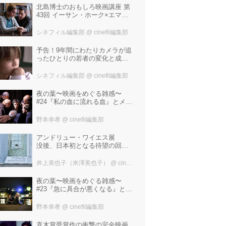
北島博士のおもしろ映画講座 第
43回 イーサン・ホーク×エマ・
ワトソン。アメナーバル監督が
仕掛ける、実話に基づく衝撃の
シネフィル編集部
@ cinefil編集部
サスペンス『リグレッショ
ン』！
予告！9年間にわたりカメラが追
ったひとりの若者の変化と成長
の記録『ぼくが性別「ゼロ」に
戻るとき 空と木の実の9年間』
シネフィル編集部
@ cinefil編集部
夜の葉〜映画をめぐる雑感〜
#24『私の血に流れる血』とメタ
リカ「Nothing Else Matters」
野本幸孝
@ cinefil編集部
アンドリュー・ワイエス展
没後、日本初となる待望の回顧
展！ 作品に描かれた「境界」と
は？ 独自の精神世界を描く 豊
井上美也子（米澤美也子）
@ cinefil編集部
田市美術館にて7月18日から9月
23日まで開催！
夜の葉〜映画をめぐる雑感〜
#23『急に具合が悪くなる』と宮
野真生子・磯野真穂『急に具合
が悪くなる』
野本幸孝
@ cinefil編集部
直木賞受賞作の衝撃の完全映画