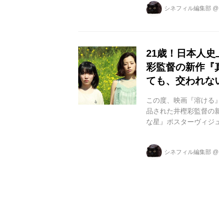
シネフィル編集部
と宇宙こぶ』で第11回
陽(ヨウ)と、『THE LI
21歳！日本人
彩監督の新作『真
ても、交われな
この度、映画『溶ける
品された井樫彩監督の
な星』ポスターヴィジュ
も、交われない、ふた
いを超えて生まれる「
シネフィル編集部
を埋めようと体を売っ
鬼ごっこ』やindigo
に惹かれていく少女、..