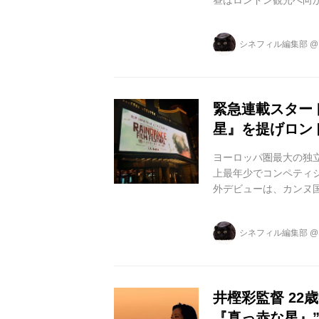
昼はロンドン観光へ向かいまし
友人のリクさんに大学を
プル駅にはオフィスもあ
シネフィル編集部
たのはこちらの校舎。お
へ。 この付近には舞台
緊急連載スター
星』を提げロン
ヨーロッパ圏最大の独
上最年少でコンペティ
外デビューは、カンヌ
シネフィルに紀行を書
ない生の海外の映画祭
シネフィル編集部
では監督と同年代で『
ートを書いていただきま
「真っ赤な星」監督の井樫
井樫彩監督 22
『真っ赤な星』