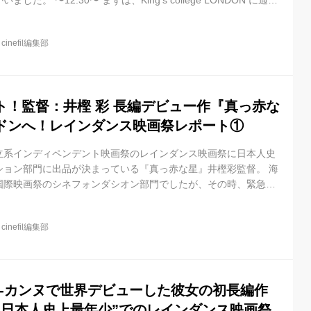
た。 〜12:30〜 まずは、King's college LONDON に通う
案内してもらいました。 リクさんと井樫監督。 大学のあるテン
るようで サラリーマンや大学生で賑わっていました。 一番驚い
@
cinefil編集部
城かな…！？ 〜14:30〜 いざ会場のあるピカデリーサーカス駅
の劇場や映画館がありエンターテイメントで溢れて...
ト！監督：井樫 彩 長編デビュー作『真っ赤な
ドンへ！レインダンス映画祭レポート①
立系インディペンデント映画祭のレインダンス映画祭に日本人史
ション部門に出品が決まっている『真っ赤な星』井樫彩監督。 海
国際映画祭のシネフォンダシオン部門でしたが、その時、緊急で
いていただきました。 今回もまた、日本にいるだけでは伝えられ
のレポートで緊急連載がスタートいたします。 また、今回の連載
@
cinefil編集部
真っ赤な星』の若き映画プロデューサー菅原 澪さんと二人でレポ
す。 緊急連載 レインダンス映画祭レポート こんにちは。 映画
です。 前...
歳-カンヌで世界デビューした彼女の初長編作
”日本人史上最年少”でのレインダンス映画祭