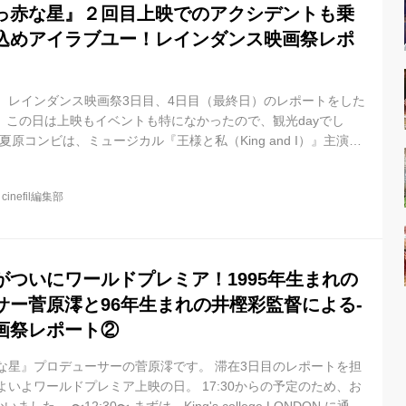
っ赤な星』２回目上映でのアクシデントも乗
込めアイラブユー！レインダンス映画祭レポ
 レインダンス映画祭3日目、4日目（最終日）のレポートをした
。 この日は上映もイベントも特になかったので、観光dayでし
夏原コンビは、ミュージカル『王様と私（King and I）』主演：
本場のミュージカルに感動していたようです。 イギリス名物、フ
チキン南蛮みたいなかんじですね。 それから映画祭会場の近くに
@
cinefil編集部
AL GALLERYへ。 ロンドンはほとんどの美術館が無料で入ること
は、ただ絵画を見ている人だけではなく、 絵画を熱心にスケッ
がついにワールドプレミア！1995年生まれの
サー菅原澪と96年生まれの井樫彩監督による-
画祭レポート②
な星』プロデューサーの菅原澪です。 滞在3日目のレポートを担
よいよワールドプレミア上映の日。 17:30からの予定のため、お