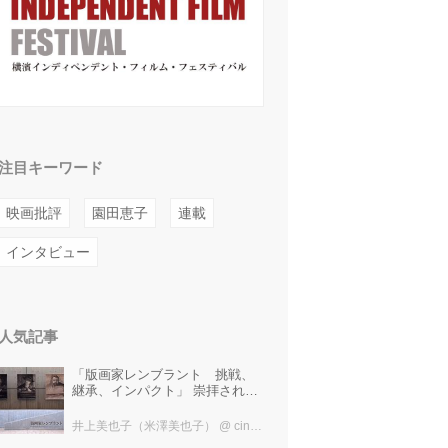
注目キーワード
映画批評
園田恵子
連載
インタビュー
人気記事
「版画家レンブラント 挑戦、
継承、インパクト」 崇拝され、
受け継がれ、後世に影響を与え
た版画技法！ 国立西洋美術館に
井上美也子（米澤美也子）
@ cinefil編集部
て9月23日まで開催中！