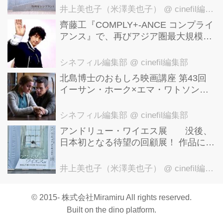
洋美術館にて9月23日まで開催中！
井上美也子（米澤美也子）
@ cinefil編集部
齊藤工『COMPLY+-ANCE コンプライ
アンス』で、再びアジア圏最大規模の
国際映画祭-上海国際映画祭"インター
ナショナル・パノラマ部門"に正式招
シネフィル編集部
@ cinefil編集部
待！
北島博士のおもしろ映画講座 第43回
イーサン・ホーク×エマ・ワトソン。
アメナーバル監督が仕掛ける、実話に
基づく衝撃のサスペンス『リグレッシ
シネフィル編集部
@ cinefil編集部
ョン』！
アンドリュー・ワイエス展 没後、
日本初となる待望の回顧展！ 作品に描
かれた「境界」とは？ 独自の精神世
界を描く 豊田市美術館にて7月18日か
井上美也子（米澤美也子）
@ cinefil編集部
ら9月23日まで開催！
© 2015- 株式会社Miramiru All rights reserved.
Built on
the dino platform
.