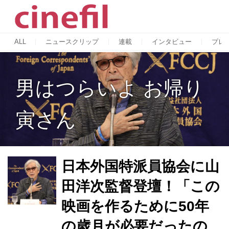
ALL
ニュースクリップ
連載
インタビュー
プレ
男はつらいよ お帰り
寅さん
日本外国特派員協会に山
田洋次監督登壇！「この
映画を作るために50年
の歳月が必要だったの