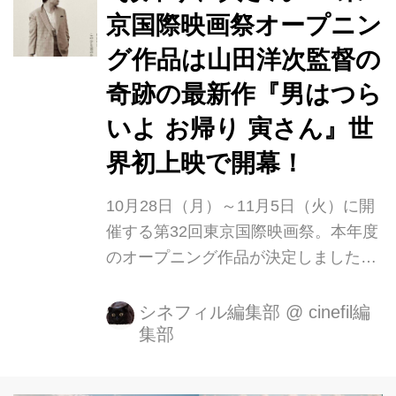
が登壇し、映画祭や作品に関する想い
京国際映画祭オープニン
を語られました。 併せて、久松猛朗フ
グ作品は山田洋次監督の
ェスティバル・ディレクターより、本
年度の映画祭のハイライトについて解
奇跡の最新作『男はつら
説。また、「Japan Now」部門プログ
いよ お帰り 寅さん』世
ラミング・アドバイザー 安藤紘平氏も
界初上映で開幕！
登壇し、本年度の「Japan Now」部門
や山田洋次監督に対する...
10月28日（月）～11月5日（火）に開
催する第32回東京国際映画祭。本年度
のオープニング作品が決定しました。
オープニング作品は、12月27日に公開
となる『男はつらいよお帰り寅さ
シネフィル編集部
@
cinefil編
集部
ん』。第一作目の公開から今年で50年
を迎え、シリーズで50作目となる、
『男はつらいよ』の奇跡の最新作が東