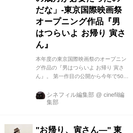
だな」-東京国際映画祭
オープニング作品『男
はつらいよ お帰り 寅さ
ん』
本年度の東京国際映画祭のオープニン
グ作品の『男はつらいよ お帰り 寅さ
ん』。 第一作目の公開から今年で50年
を迎え、シリーズで50作目となる、
『男はつらいよ』の奇跡の最新作が東
シネフィル編集部
@
cinefil編
集部
京国際映画祭の開幕を飾ることが決定
しました。 この度、日本外国特派員協
会にて毎年開催しております、東京国
際映画祭の記者会見に、山田洋次監督
"お帰り、寅さん―" 東