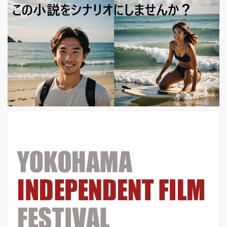
京国際映画祭の開幕を飾ることが決定
致しました。「一人の俳優が演じた最
も長い映画シリーズ」としてギネス世
界記録を今も保持している、まさに日
本が世界に誇る映画シリーズ。1997年
の『男はつらいよ寅次郎ハイビスカス
の花特別篇』以来、本作が実に22年ぶ
りの新作となり、寅さんの甥の満男
（吉岡秀隆）と、満男の初恋の相手
イ...