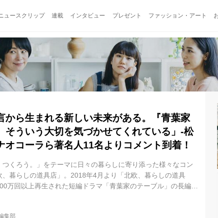
ニュースクリップ
連載
インタビュー
プレゼント
ファッション・アート
言から生まれる新しい未来がある。『青葉家
、そういう大切を気づかせてくれている」-松
ナオコーラら著名人11名よりコメント到着！
、つくろう。」をテーマに日々の暮らしに寄り添った様々なコン
、暮らしの道具店」。2018年4月より「北欧、暮らしの道具
600万回以上再生された短編ドラマ「青葉家のテーブル」の長編映
（金）全国公開される。 映画『青葉家のテーブル』は、ドラマ版
「半沢直樹」、「にじいろカルテ」への出演も話題となり、後期
il編集部