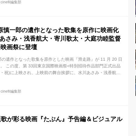
@
cinefil編集部
、浅 香、寄川、大庭監督が登壇。 先日発表された第45回報知映
ノミネートされたことについてMCから発表があると、客席から
原慎一郎の遺作となった歌集を原作に映画化
川あさみ・浅香航大・寄川歌太・大庭功睦監督
際映画祭に登壇
の遺作となった歌集を原作とした映画『滑走路』が 11 月 20 日
る。 この度、第 33回東京国際映画祭<特別招待作品部門正式出品
(火・祝)に上映され、上映前の舞台挨拶に、水川あさみ・浅香航
の4人が登壇した。 ■日時: 11月 3 日(火・祝) ※上映前 ■場
木 ■登壇: 水川あさみ、浅香航大、寄川歌太、大庭功睦監督 ■司会:矢
@
cinefil編集部
アプログラマー) 映画の上映を前に、MCの呼び込みとともにシッ
だ水川、浅香、寄川、大庭監督が登壇。 まず...
主題歌が彩る映画『たぶん』予告編＆ビジュアル