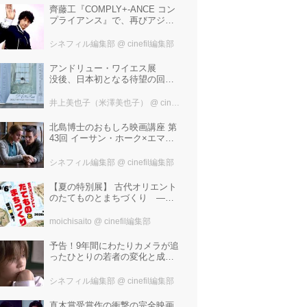
齊藤工『COMPLY+-ANCE コン
プライアンス』で、再びアジア
圏最大規模の国際映画祭-上海国
際映画祭"インターナショナル・
シネフィル編集部
@ cinefil編集部
パノラマ部門"に正式招待！
アンドリュー・ワイエス展
没後、日本初となる待望の回顧
展！ 作品に描かれた「境界」と
は？ 独自の精神世界を描く 豊
井上美也子（米澤美也子）
@ cinefil編集部
田市美術館にて7月18日から9月
23日まで開催！
北島博士のおもしろ映画講座 第
43回 イーサン・ホーク×エマ・
ワトソン。アメナーバル監督が
仕掛ける、実話に基づく衝撃の
シネフィル編集部
@ cinefil編集部
サスペンス『リグレッショ
ン』！
【夏の特別展】 古代オリエント
のたてものとまちづくり —模
型で探検！—
moichisaito
@ cinefil編集部
予告！9年間にわたりカメラが追
ったひとりの若者の変化と成長
の記録『ぼくが性別「ゼロ」に
戻るとき 空と木の実の9年間』
シネフィル編集部
@ cinefil編集部
直木賞受賞作の衝撃の完全映画