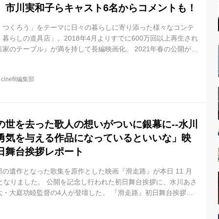
、市川実和子らキャスト6名からコメントも！
、つくろう」をテーマに日々の暮らしに寄り添った様々なコンテ
暮らしの道具店」。2018年4月よりすでに600万回以上再生され
家のテーブル』が満を持して長編映画化。 2021年春の公開が決
からのファンも多く注目度が高い本作。今、大変な状況の中で世界
人とのつながりや、誠実な生き方などのヒントが詰まった作品と
@
cinefil編集部
度、公開に先駆けて特報映像を解禁されました。 春子達が作る美
れた「料理編」、青葉家が暮らす素敵な部屋が垣間見える「イン
ほろ...
の世を去った歌人の想いがついに銀幕に--水川
勇気を与える作品になっているといいな」映
日舞台挨拶レポート
の遺作となった歌集を原作とした映画『滑走路』が本日 11 月
公開となりました。 公開を記念し行われた初日舞台挨拶に、水川あさ
太・大庭功睦監督の4人が登壇した。 『滑走路』初日舞台挨拶
0日(金) ※上映後 ■場所:テアトル新宿 ■登壇:水川あさみ、浅香航
監督 ■司会:伊藤さとり MCの呼び込みとともに客席からの大き