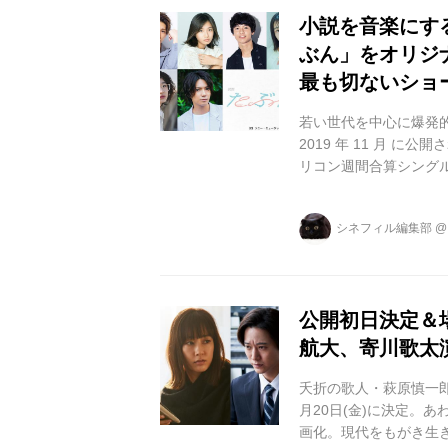
小説を音楽にする
ぶん」をオリジ
最も切ないショ
若い世代を中心に爆発的
2019 年 11 月 に公開
リコン週間合算シングル
再生回数は 2020 年
がコミカライズ、第 
シネフィル編集部
果たし、7 月 20 日に
用されている「群青」をリ
公開初日決定＆場
航大、寄川歌太
夭折の歌人・萩原慎一郎
月20日(金)に決定。
画化。現代をもがき生