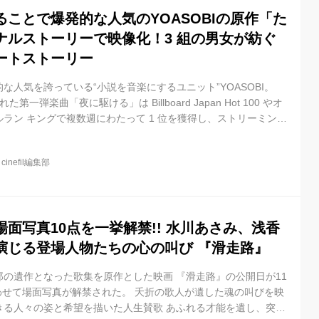
ことで爆発的な人気のYOASOBIの原作「た
ナルストーリーで映像化！3 組の男女が紡ぐ
ートストーリー
な人気を誇っている“小説を音楽にするユニット”YOASOBI。
された第一弾楽曲「夜に駆ける」は Billboard Japan Hot 100 やオ
ラン キングで複数週にわたって 1 位を獲得し、ストリーミング
 9 月に 2 億回を突破。第二弾楽曲「あの夢をなぞって」は原作小説
三弾楽曲「ハルジオン」は飲料や映像作品とのコラボレーションを
@
cinefil編集部
第四弾楽曲「たぶん」、そして 9 月 1 日に CM ソングとしても起
リース。 さらに...
面写真10点を一挙解禁!! 水川あさみ、浅香
演じる登場人物たちの心の叫び 『滑走路』
の遺作となった歌集を原作とした映画 『滑走路』の公開日が11
あわせて場面写真が解禁された。 夭折の歌人が遺した魂の叫びを映
きる人々の姿と希望を描いた人生賛歌 あふれる才能を遺し、突然