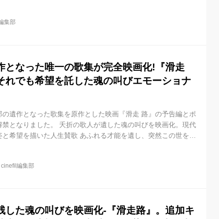
原慎一郎による「歌集 滑走路」。あとがきを入稿した翌月、32
デビュー作にして遺作となった一冊の歌集が映画化された。いじ
il編集部
しながら、それでも生きる希望を託した歌は、苦悩を抱える人へ
共感を集め話題に。新聞やTVなどでも次々と取り上げられ、歌集
ーを記...
作となった唯一の歌集が完全映画化!『滑走
それでも希望を託した魂の叫びエモーショナ
郎の遺作となった歌集を原作とした映画『滑走 路』の予告編とポ
解禁となりました。 夭折の歌人が遺した魂の叫びを映画化。現代
姿と希望を描いた人生賛歌 あふれる才能を遺し、突然この世を去
よる「歌集 滑走路」。あとがきを入稿した翌月、32歳の若さで
にして遺作となった一冊の歌集が映画化された。いじめや非正規
@
cinefil編集部
それでも生きる希望を託した歌は、苦悩を抱える人へのエールと
話題に。新聞やTVなどでも次々と取り上げられ、歌集にしては異
た。 原作歌...
が残した魂の叫びを映画化-『滑走路』。追加キ