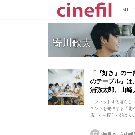
ALL
寄川歌太
「『好き』の一
のテーブル』は
浦弥太郎、山崎
「フィットする暮らし
テンツを発信する「北欧
店」から配信が始まり
画化が決定、6月18日
から引き続き、ドラマ
C
cinefil.asia
@
cinef