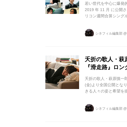
若い世代を中心に爆発的
2019 年 11 月 に公開
リコン週間合算シングル
再生回数は 2020 年
がコミカライズ、第三
シネフィル編集部
果たし、7 月 20 日
されている「群青」をリ
夭折の歌人・萩
『滑走路』ロン
夭折の歌人・萩原慎一郎
(金)より全国公開とな
きる人々の姿と希望を
萩原慎一郎による「歌集
デビュー作にして遺作
シネフィル編集部
しながら、それでも生
共感を集め話題に。新
セラーを記録した。 原作