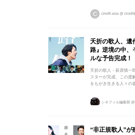
この世を去った歌人・萩
歳の若さで命を絶ち、
C
cinefil.asia
@
cinef
めや非正規雇用を経験
のエールとして多くの
にしては異例のベストセラ
夭折の歌人、遺
路』逆境の中、
ルな予告完成！
夭折の歌人・萩原慎一
スターが完成、この度
をもがき生きる人々の
った歌人・萩原慎一郎に
命を絶ち、デビュー作
シネフィル編集部
雇用を経験しながら、
して多くの共感を集め
例のベストセラーを記録し
“非正規歌人”