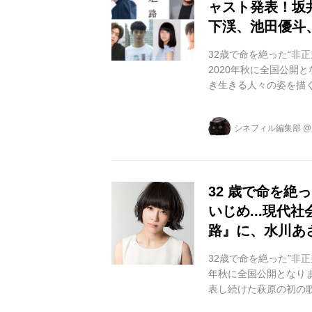
ャスト発表！坂
下渓、池田優斗
32歳で命を絶った“非
2020年秋に全国公開
き生きる人々の姿を描
発表し続けた歌人・萩原
の若さにして命を絶ち
シネフィル編集部
も生きる希望を歌い、
やTVなどでも次々と
ーを記録した。 原作歌集
32 歳で命を絶
いじめ...現代
路』に、水川あ
32歳で命を絶った”非
年秋に全国公開となり
表し続けた萩原の初の
希望を歌った295首