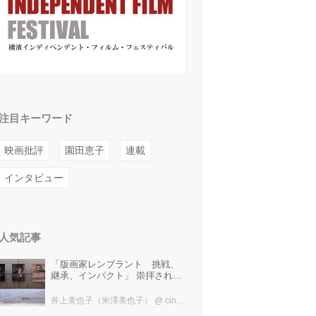
注目キーワード
映画批評
園田恵子
連載
インタビュー
人気記事
「版画家レンブラント 挑戦、
継承、インパクト」 崇拝され、
受け継がれ、後世に影響を与え
た版画技法！ 国立西洋美術館に
井上美也子（米澤美也子）
@ cinefil編集部
て9月23日まで開催中！