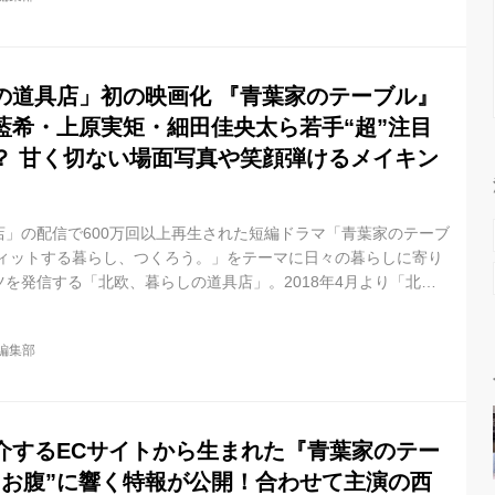
カムエヴリバディ」も控えている西田尚美が主人公の青葉春子を
リク役には映画『滑走路』に主要キャストとしても抜擢された寄
には映画『見栄を...
の道具店」初の映画化 『青葉家のテーブル』
藍希・上原実矩・細田佳央太ら若手“超”注目
？ 甘く切ない場面写真や笑顔弾けるメイキン
店」の配信で600万回以上再生された短編ドラマ「青葉家のテーブ
フィットする暮らし、つくろう。」をテーマに日々の暮らしに寄り
を発信する「北欧、暮らしの道具店」。2018年4月より「北
から配信が始まり600万回以上再生された短編ドラマ「青葉家のテ
決定、6月18日（金）より全国公開致される。 監督はWEBドラ
il編集部
デイ・サービスやカネコアヤノのMVを手がけ、昨年の東京国際映
た長編監督作品1作目の映画『サマーフィルムにのって』の公開も
。...
介するECサイトから生まれた『青葉家のテー
とお腹”に響く特報が公開！合わせて主演の西