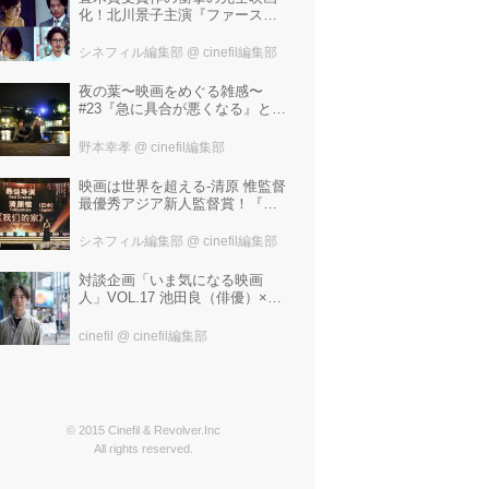
化！北川景子主演『ファースト
ラヴ』。堤幸彦が「密度の濃い
化学反応」と絶賛した追加キャ
シネフィル編集部
@ cinefil編集部
ストは中村倫也 芳根京子 窪
塚洋介！
夜の葉〜映画をめぐる雑感〜
#23『急に具合が悪くなる』と宮
野真生子・磯野真穂『急に具合
が悪くなる』
野本幸孝
@ cinefil編集部
映画は世界を超える-清原 惟監督
最優秀アジア新人監督賞！『わ
たしたちの家』ブラジルに続き
中国最大の映画祭「上海国際映
シネフィル編集部
@ cinefil編集部
画祭」で受賞！
対談企画「いま気になる映画
人」VOL.17 池田良（俳優）×飯
塚冬酒（映画製作・プロデュー
サー）
cinefil
@ cinefil編集部
© 2015 Cinefil & Revolver.Inc
All rights reserved.