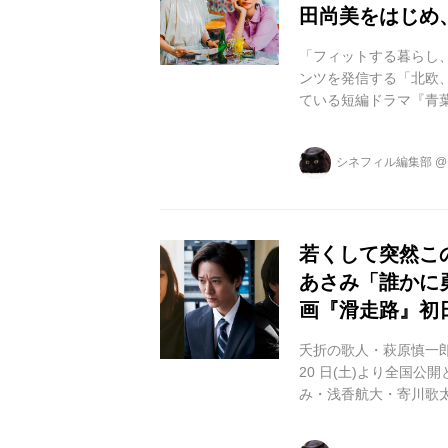
田尚美をはじめ
「フィットする暮らし
ンツを発信する「北欧、
ている短編ドラマ『青葉
定致しました。 短編
が最も必要としている
シネフィル編集部
なっております。 この
味しい料理が映し出さ
テリア編」、生きることの
若くして突然こ
あさみ「誰かに
画『滑走路』初
夭折の歌人・萩原慎一郎
20 日(土)より全国
み・浅香航大・寄川歌
《概要》 ■日時:11月2
大、寄川歌太、大庭功睦