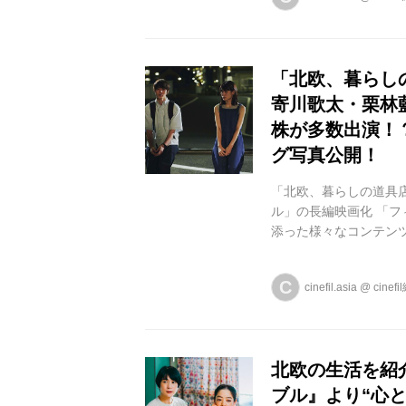
連続テレビ小説「カム
演じる。春子の息子・
川歌太、友人のめいこ役
「北欧、暮らし
寄川歌太・栗林
株が多数出演！
グ写真公開！
「北欧、暮らしの道具
ル」の長編映画化 「
添った様々なコンテンツ
欧、暮らしの道具店」
ーブル」の長編映画化が
C
cinefil.asia
@
cinef
マ版に引き続きサニー
画祭にて公式上映され
控える松本壮史監督が担当
北欧の生活を紹
ブル』より“心