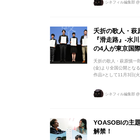
シネフィル編集部
な歓声を浴びながら水川
画賞で本作が作品賞に
は...
夭折の歌人・萩
『滑走路』-水
の4人が東京国
夭折の歌人・萩原慎一郎
(金)より全国公開とな
作品>として11月3日
大・寄川歌太・大庭功睦監督
所: EX シアター六本
シネフィル編集部
田部吉彦 (映画祭シニ
クな黒い衣装に身を包ん
YOASOBIの
解禁！