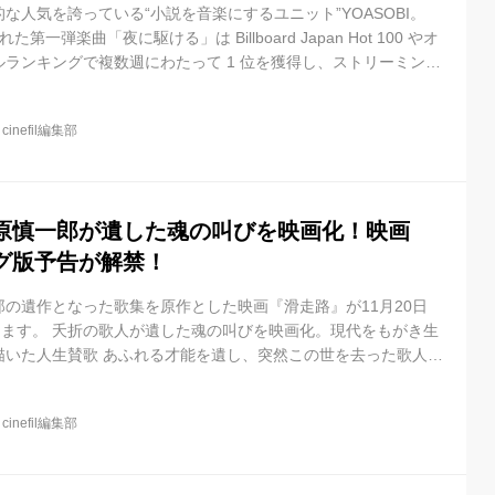
な人気を誇っている“小説を音楽にするユニット”YOASOBI。
された第一弾楽曲「夜に駆ける」は Billboard Japan Hot 100 やオ
ランキングで複数週にわたって 1 位を獲得し、ストリーミング
 9 月に 2 億回を突破。第二弾楽曲「あの夢をなぞって」は原作小説
弾楽曲「ハルジオン」は飲料や映像作品とのコラボレーションを
@
cinefil編集部
に第四弾楽曲「たぶん」、そして 9 月 1 日にCM ソングとしても起用
リース。さらに双葉社か...
原慎一郎が遺した魂の叫びを映画化！映画
グ版予告が解禁！
の遺作となった歌集を原作とした映画『滑走路』が11月20日
ります。 夭折の歌人が遺した魂の叫びを映画化。現代をもがき生
描いた人生賛歌 あふれる才能を遺し、突然この世を去った歌人・
 滑走路」。あとがきを入稿した翌月、32歳の若さで命を絶ち、
となった一冊の歌集が映画化された。いじめや非正規雇用を経験
@
cinefil編集部
きる希望を託した歌は、苦悩を抱える人へのエールとして多くの
聞やTVなどでも次々と取り上げられ、歌集にしては異例のベスト
歌集をモチ...