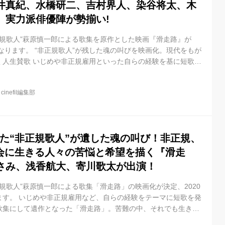
井真紀、水橋研二、吉村界人、染谷将太、木
、実力派俳優陣が勢揃い!
正規歌人”萩原慎一郎による歌集を原作とした映画『滑走路』が
となります。 “非正規歌人”が残した魂の叫びを映画化。現代をもが
く人生賛歌 いじめや非正規雇用といった自らの経験を基に短歌を
慎一郎による「歌集 滑走路」。あとがきを入稿した翌月、32歳
、デビュー作にして遺作となった一冊の歌集は、苦難の中それで
@
cinefil編集部
苦悩を抱える人へのエールとして多くの共感を呼び話題に。新聞
取り上げられ、自費出版がメインの歌集において異例のベストセラ
をモチ...
った“非正規歌人”が遺した魂の叫び！非正規、
社会に生きる人々の苦悩と希望を描く『滑走
さみ、浅香航大、寄川歌太が出演！
正規歌人”萩原慎一郎による歌集「滑走路」の映画化が決定、2020
ます。 いじめや非正規雇用など、自らの経験をテーマに短歌を発
歌集にして遺作となった「滑走路」。苦難の中、それでも生きる
は、作者と同じように苦悩を抱える人へのエールとして、多くの共感