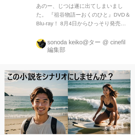
あのー、じつは遂に出てしまいまし
た。 『祖谷物語ーおくのひと』DVD＆
Blu-ray！ 8月4日からひっそり発売
中！ 発売イベントと、徳島の地元の
方々への、挨拶回りもしてきました！
sonoda keiko@ター
@
cinefil
編集部
そして、地元・池田町の皆様へ 今日か
ら阿波踊りですね。 私も帰りたかった
ですが、残念ながら帰れなそうです。
なので、皆さんにDVDを手売りしよう
と思っておりましたが、できそうにあ
りません。 でも、実家にはDVD大量に
送っておきましたので、どうか親から
買ってください。 買うのにどうしても
抵抗がある方は、 レンタルショップの
モンキーでも置いてくださっておりま