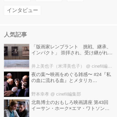
インタビュー
人気記事
「版画家レンブラント 挑戦、継承、
インパクト」 崇拝され、受け継がれ、
後世に影響を与えた版画技法！ 国立西
洋美術館にて9月23日まで開催中！
井上美也子（米澤美也子）
@ cinefil編集部
夜の葉〜映画をめぐる雑感〜 #24『私
の血に流れる血』とメタリカ
「Nothing Else Matters」
野本幸孝
@ cinefil編集部
北島博士のおもしろ映画講座 第43回
イーサン・ホーク×エマ・ワトソン。
アメナーバル監督が仕掛ける、実話に