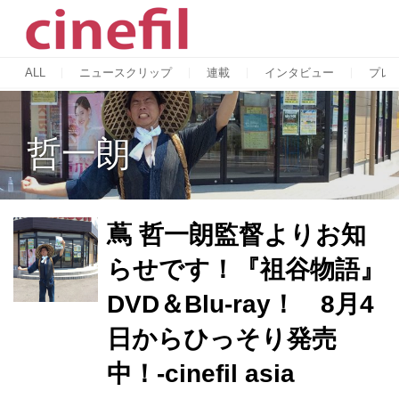
ALL
ニュースクリップ
連載
インタビュー
プレ
哲一朗
蔦 哲一朗監督よりお知
らせです！『祖谷物語』
DVD＆Blu-ray！ 8月4
日からひっそり発売
中！-cinefil asia