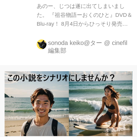
あのー、じつは遂に出てしまいまし
た。 『祖谷物語ーおくのひと』DVD＆
Blu-ray！ 8月4日からひっそり発売
中！ 発売イベントと、徳島の地元の
方々への、挨拶回りもしてきました！
sonoda keiko@ター
@
cinefil
編集部
そして、地元・池田町の皆様へ 今日か
ら阿波踊りですね。 私も帰りたかった
ですが、残念ながら帰れなそうです。
なので、皆さんにDVDを手売りしよう
と思っておりましたが、できそうにあ
りません。 でも、実家にはDVD大量に
送っておきましたので、どうか親から
買ってください。 買うのにどうしても
抵抗がある方は、 レンタルショップの
モンキーでも置いてくださっておりま