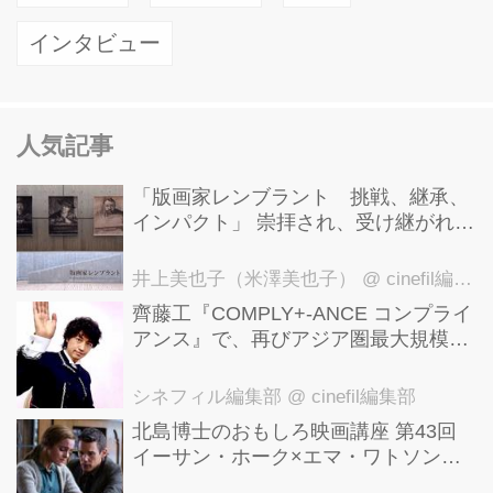
インタビュー
人気記事
「版画家レンブラント 挑戦、継承、
インパクト」 崇拝され、受け継がれ、
後世に影響を与えた版画技法！ 国立西
洋美術館にて9月23日まで開催中！
井上美也子（米澤美也子）
@ cinefil編集部
齊藤工『COMPLY+-ANCE コンプライ
アンス』で、再びアジア圏最大規模の
国際映画祭-上海国際映画祭"インター
ナショナル・パノラマ部門"に正式招
シネフィル編集部
@ cinefil編集部
待！
北島博士のおもしろ映画講座 第43回
イーサン・ホーク×エマ・ワトソン。
アメナーバル監督が仕掛ける、実話に