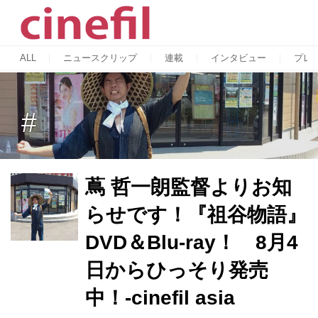
ALL
ニュースクリップ
連載
インタビュー
プレ
#
蔦 哲一朗監督よりお知
らせです！『祖谷物語』
DVD＆Blu-ray！ 8月4
日からひっそり発売
中！-cinefil asia