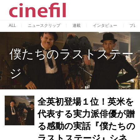
ALL
ニュースクリップ
連載
インタビュー
プレ
僕たちのラストステー
ジ
全英初登場１位！英米を
代表する実力派俳優が贈
る感動の実話『僕たちの
ラストステージ』シネ