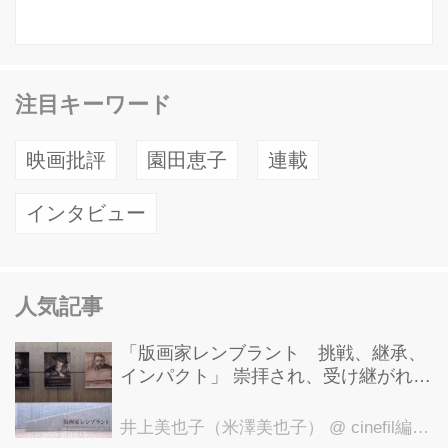
注目キーワード
映画批評
園田恵子
連載
インタビュー
人気記事
「版画家レンブラント 挑戦、継承、
インパクト」 崇拝され、受け継がれ、
後世に影響を与えた版画技法！ 国立西
洋美術館にて9月23日まで開催中！
井上美也子（米澤美也子）
@ cinefil編集部