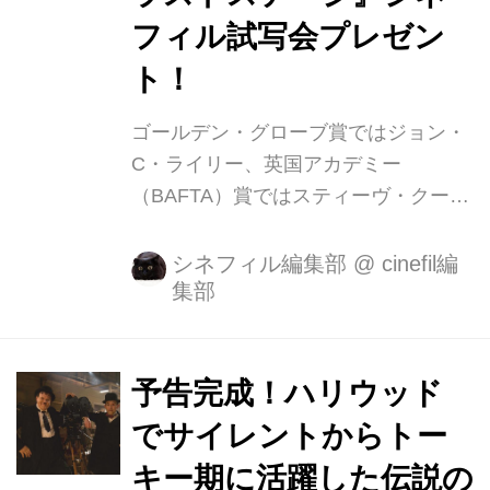
フィル試写会プレゼン
ト！
ゴールデン・グローブ賞ではジョン・
C・ライリー、英国アカデミー
（BAFTA）賞ではスティーヴ・クーガ
ンの主演二人がそれぞれ主演男優賞に
ノミネートされ、全英初登場１位を記
シネフィル編集部
@
cinefil編
集部
録した映画『僕たちのラストステー
ジ』が4月19日(金)より新宿ピカデリー
他全国順次公開いたします。 英米を代
表する実力派俳優が贈る 伝説のお笑い
予告完成！ハリウッド
コンビ「ローレル＆ハーディ」の晩年
でサイレントからトー
の実話を描いた感動作 『僕たちのラス
キー期に活躍した伝説の
トステージ』 第76回ゴールデン・グロ