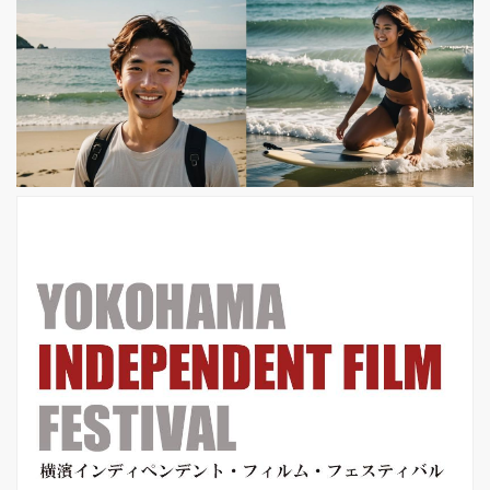
告映像＆本ビジュアルが完成いたしま
した！ 本作は、ハリウッドでサイレン
トからトーキー期に活躍した伝説のお
笑いコンビ、ローレル＆ハーディ(極楽
コンビ)の晩年の実話を描いた感動作。
今回解禁となったポスタービジュアル
は、ローレル＆ハーディの二人が、鮮
やかな赤色のカーテンを背景に笑顔で
手を取り...