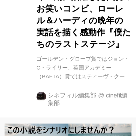
ーブ賞 主演男優賞（コメディ／ミュー
お笑いコンビ、ローレ
ジカル部門）ノミネート（ジョン・
ル＆ハーディの晩年の
C・ライリー）！ 2019英国アカデミー
実話を描く感動作『僕た
(BAFTA)賞 英国作品賞＆主演男優賞ノ
ミネート（スティーヴ・ク...
ちのラストステージ』
ゴールデン・グローブ賞ではジョン・
C・ライリー、英国アカデミー
（BAFTA）賞ではスティーヴ・クーガ
ンの主演二人がそれぞれ主演男優賞に
ノミネートされ、全英初登場１位を記
シネフィル編集部
@
cinefil編
集部
録した映画『僕たちのラストステー
ジ』が4月１９日(金)より新宿ピカデリ
ー他全国順次公開となります。 映画
『僕たちのラストステージ』本作の予