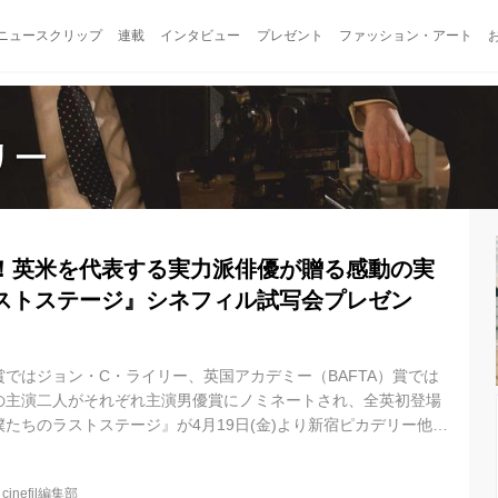
ニュースクリップ
連載
インタビュー
プレゼント
ファッション・アート
リー
！英米を代表する実力派俳優が贈る感動の実
ストステージ』シネフィル試写会プレゼン
ではジョン・C・ライリー、英国アカデミー（BAFTA）賞では
の主演二人がそれぞれ主演男優賞にノミネートされ、全英初登場
たちのラストステージ』が4月19日(金)より新宿ピカデリー他全
 英米を代表する実力派俳優が贈る 伝説のお笑いコンビ「ローレ
実話を描いた感動作 『僕たちのラストステージ』 第76回ゴール
@
cinefil編集部