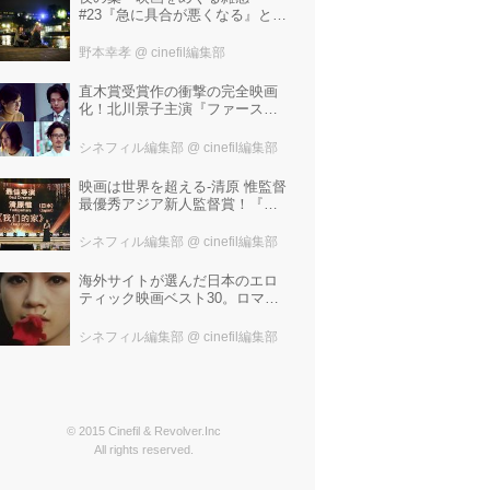
#23『急に具合が悪くなる』と宮
野真生子・磯野真穂『急に具合
が悪くなる』
野本幸孝
@ cinefil編集部
直木賞受賞作の衝撃の完全映画
化！北川景子主演『ファースト
ラヴ』。堤幸彦が「密度の濃い
化学反応」と絶賛した追加キャ
シネフィル編集部
@ cinefil編集部
ストは中村倫也 芳根京子 窪
塚洋介！
映画は世界を超える-清原 惟監督
最優秀アジア新人監督賞！『わ
たしたちの家』ブラジルに続き
中国最大の映画祭「上海国際映
シネフィル編集部
@ cinefil編集部
画祭」で受賞！
海外サイトが選んだ日本のエロ
ティック映画ベスト30。ロマン
ポルノ、ATG、インディペンデ
ントから選ばれた、大島渚、塚
シネフィル編集部
@ cinefil編集部
本晋也、若松孝二---。
© 2015 Cinefil & Revolver.Inc
All rights reserved.