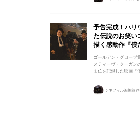
デン・グローブ賞 主
C・ライリー）！ 201
（スティーヴ・ク...
予告完成！ハリ
た伝説のお笑い
描く感動作『僕
ゴールデン・グローブ賞
スティーヴ・クーガン
１位を記録した映画『僕
全国順次公開となりま
アルが完成いたしまし
シネフィル編集部
伝説のお笑いコンビ、
今回解禁となったポス
のカーテンを背景に笑顔