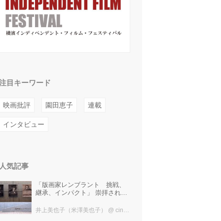
注目キーワード
映画批評
園田恵子
連載
インタビュー
人気記事
「版画家レンブラント 挑戦、
継承、インパクト」 崇拝され、
受け継がれ、後世に影響を与え
た版画技法！ 国立西洋美術館に
井上美也子（米澤美也子）
@ cinefil編集部
て9月23日まで開催中！