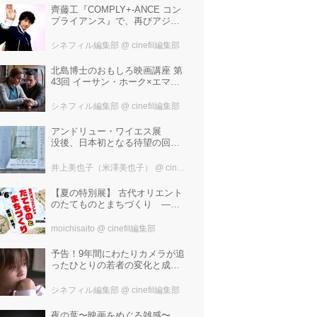
齊藤工『COMPLY+-ANCE コン
プライアンス』で、再びアジア
圏最大規模の国際映画祭-上海国
際映画祭"インターナショナル・
シネフィル編集部
@ cinefil編集部
パノラマ部門"に正式招待！
北島博士のおもしろ映画講座 第
43回 イーサン・ホーク×エマ・
ワトソン。アメナーバル監督が
仕掛ける、実話に基づく衝撃の
シネフィル編集部
@ cinefil編集部
サスペンス『リグレッショ
ン』！
アンドリュー・ワイエス展
没後、日本初となる待望の回顧
展！ 作品に描かれた「境界」と
は？ 独自の精神世界を描く 豊
井上美也子（米澤美也子）
@ cinefil編集部
田市美術館にて7月18日から9月
23日まで開催！
【夏の特別展】 古代オリエント
のたてものとまちづくり —模
型で探検！—
moichisaito
@ cinefil編集部
予告！9年間にわたりカメラが追
ったひとりの若者の変化と成長
の記録『ぼくが性別「ゼロ」に
戻るとき 空と木の実の9年間』
シネフィル編集部
@ cinefil編集部
夜の葉〜映画をめぐる雑感〜