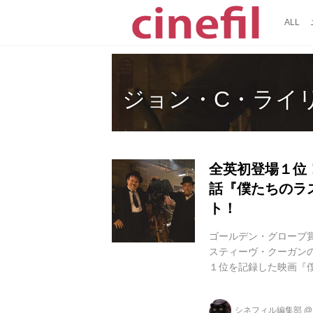
ALL
ジョン・C・ライ
全英初登場１位
話『僕たちのラ
ト！
ゴールデン・グローブ賞
スティーヴ・クーガン
１位を記録した映画『僕
国順次公開いたします。
ル＆ハーディ」の晩年の
シネフィル編集部