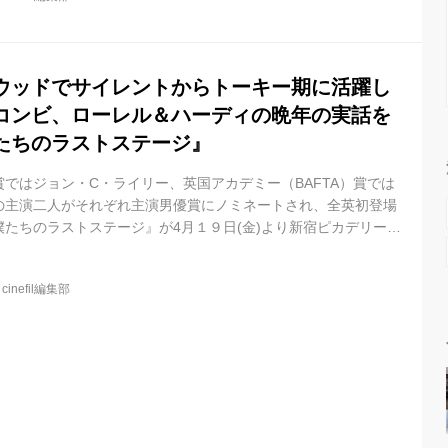
演男優賞（コメディ／ミュージカル部門）ノミネート（ジョン・
9英国アカデミー(BAFTA)賞 英国作品賞＆主演男優賞ノミネート
ウッドでサイレントからトーキー期に活躍し
コンビ、ローレル＆ハーディの晩年の実話を
たちのラストステージ』
ではジョン・C・ライリー、英国アカデミー（BAFTA）賞では
の主演二人がそれぞれ主演男優賞にノミネートされ、全英初登場
たちのラストステージ』が4月１９日(金)より新宿ピカデリー他
す。 映画『僕たちのラストステージ』本作の予告映像＆本ビジュ
た！ 本作は、ハリウッドでサイレントからトーキー期に活躍した
@
cinefil編集部
ローレル＆ハーディ(極楽コンビ)の晩年の実話を描いた感動作。
タービジュアルは、ローレル＆ハーディの二人が、鮮やかな赤色
で手を取り...