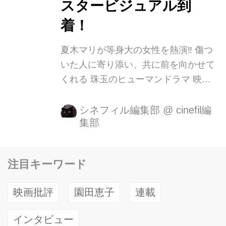
スタービジュアル到
とから、それぞれの作品がいったいど
着！
のような音楽とともにドラマを魅せて
くれるのか、...
夏木マリが等身大の女性を熱演‼ 傷つ
いた人に寄り添い、共に前を向かせて
くれる 珠玉のヒューマンドラマ 映画
『生きる街』 夏木マリが主演を務める
映画『生きる街』が、2018年3月3日
シネフィル編集部
@
cinefil編
集部
（土）より新宿武蔵野館、ユーロスペ
ース、イオンシネマ石巻ほか全国順次
公開することが決定いたしました！ 被
注目キーワード
災者支援ライブを行うなど復興に尽力
してきた夏木マリが約10年ぶりに選ん
映画批評
園田恵子
連載
だ主演映画『生きる街』は、宮城県石
巻市で撮影されました。 東日本大震災
インタビュー
から５年以上の時を経て、その地を去