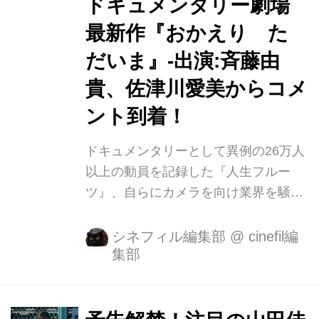
ドキュメンタリー劇場
最新作『おかえり た
だいま』-出演:斉藤由
貴、佐津川愛美からコメ
ント到着！
ドキュメンタリーとして異例の26万人
以上の動員を記録した『人生フルー
ツ』、自らにカメラを向け業界を騒然
とさせた『さよならテレビ』など、テ
レビと映画の枠を越えて刺激的な作品
シネフィル編集部
@
cinefil編
集部
を発表し続ける東海テレビ放送。他の
ローカル局がドキュメンタリー映画を
発信することに大きな影響を与え、
2018年に菊池寛賞を受賞した〈東海テ