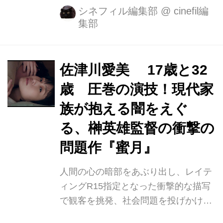
映像が新規スチール5点とともに解禁
シネフィル編集部
@
cinefil編
集部
となりました。さらに、心にささる名
台詞を生み出した脚本の港岳彦、スリ
リングに演出する音楽の和
（IZUMI）、卓越したカメラワークの
佐津川愛美 17歳と32
撮影の早坂伸からの３コメントも到着
歳 圧巻の演技！現代家
しました。 『捨てがたき人々』など、
族が抱える闇をえぐ
これまで社会の片隅で生きる男たちを
描き定評のある榊 英雄監督が、７年越
る、榊英雄監督の衝撃の
しに取り組み、リアルな親としての感
問題作『蜜月』
情をぶつけ、“家族の愛”という新境地
を切り開いた。 『捨てがたき人々』な
人間の心の暗部をあぶり出し、レイテ
ど、これまで社会の片隅で生きる男た
ィングR15指定となった衝撃的な描写
ちを描...
で観客を挑発、社会問題を投げかける
問題作。まさに、榊英雄監督にしか生