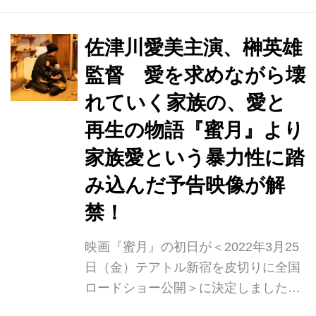
ぶつけ、“家族の愛”という新境地を切
り開いた。 『MOTHER マザー』など
一貫して社会的抑圧や差別を題材にし
佐津川愛美主演、榊英雄
た作品を生み出した脚本家・港岳彦に
監督 愛を求めながら壊
よるオリジナル脚本。ヒロインを演じ
れていく家族の、愛と
たのは、自身の監督作を発表するなど
マルチに活躍する佐津川愛美。傷つき
再生の物語『蜜月』より
ながらも愛を求め一線を越えてしまう
家族愛という暴力性に踏
17歳、秘密を抱えながら夫を愛し平穏
み込んだ予告映像が解
な暮らしを望む32歳、過酷な家族環境
下、懸命に生きる一人の女性の成長と
禁！
い...
映画『蜜月』の初日が＜2022年3月25
日（金）テアトル新宿を皮切りに全国
ロードショー公開＞に決定しました。
容赦ないが、深く優しく心に響く予告