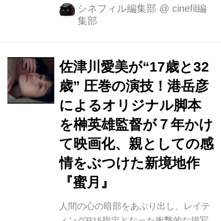
み出せない、家族の愛の物語『蜜月』
シネフィル編集部
@
cinefil編
集部
が、2022年春テアトル新宿を皮切りに
全国ロードショー公開されることが決
定しました。 『捨てがたき人々』な
ど、これまで社会の片隅で生きる男た
佐津川愛美が“17歳と32
ちを描き定評のある榊英雄監督が、７
歳” 圧巻の演技！港岳彦
年越しに取り組み、リアルな親として
によるオリジナル脚本
の感情をぶつけ、“家族の愛”という新
境地を切り開いた。 本作は、母親との
を榊英雄監督が７年かけ
抑圧された暮しの中で歪められた少女
て映画化、親としての感
の幼く危うい性を描き、生ぬるい家族
情をぶつけた新境地作
愛映画とは完全に一線を画したオリジ
ナル作品となっている。『ＭＯＴＨＥ
『蜜月』
Ｒ マ...
人間の心の暗部をあぶり出し、レイテ
ィングR15指定となった衝撃的な描写