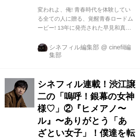
回...
変われよ、俺! 青春時代を体験してい
る全ての人に贈る、覚醒青春ロードム
ービー! 13年に発売された早見和真原
作の「ポンチョに夜明けの風はらませ
て」(祥伝社刊)の実写映画化が決定い
シネフィル編集部
@
cinefil編
集部
たしました。 人生をなんとなく過ご
し、大きな夢や目的を見出せないま
ま、いつも通りの日常を送ってきた男
子高校生たち。何かを変えた い!と高
シネフィル連載！渋江譲
校最後の旅に出て、癖のある人々と出
二の「嗚呼！銀幕の女神
会い、予期せぬ体験をしながら次第に
様♡」②『ヒメアノ〜
それぞれの旅の目的を見いだし、自分
たちの生き方を見つけていく。一歩前
ル』〜ありがとう「あ
へ踏み出す勇気が人生を変える、覚醒
ざとい女子」！僕達を転
青春ロードムービーが誕生した。 監督