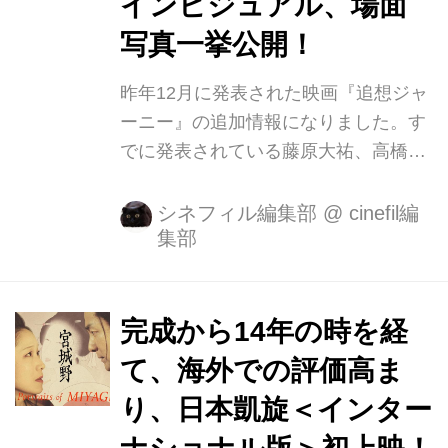
インビジュアル、場面
継母の関係を軸に、謎の少女「ちーち
写真一挙公開！
ゃん」と家族の壮絶の争いを描いた作
品で、現在（2024年3月21日時点）
昨年12月に発表された映画『追想ジャ
「ヤングマガジン」（講談社）で、本
ーニー』の追加情報になりました。す
作の前日...
でに発表されている藤原大祐、高橋和
也に加え、追加キャストとして次々に
現れる謎の女性に佐津川愛美、真凛、
シネフィル編集部
@
cinefil編
集部
髙石あかり、岡本莉音、伊礼姫奈。主
人公の両親役に赤間麻里子、外山誠
二、さらに根本正勝、設楽銀河と旬な
俳優たちが出演します。今後、国内外
完成から14年の時を経
の映画祭に出品した後、秋以降の劇場
て、海外での評価高ま
公開を予定。 この度、メインビジュア
り、日本凱旋＜インター
ル、場面写真が解禁となりました。 メ
インビジュアル 新たに公開された場面