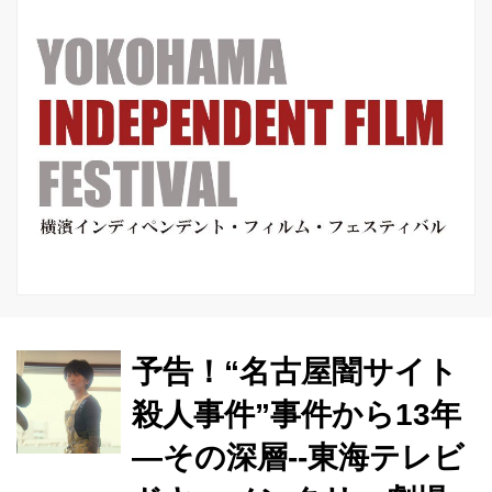
Ｒ マ...
予告！“名古屋闇サイト
殺人事件”事件から13年
―その深層--東海テレビ