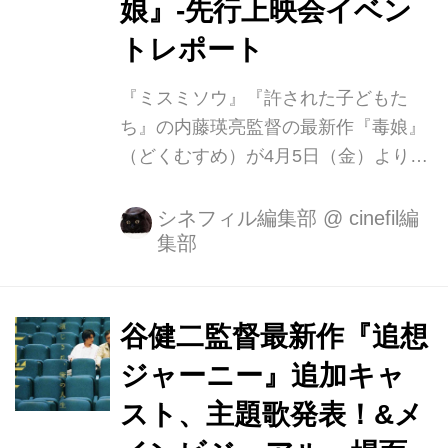
娘』-先行上映会イベン
トレポート
『ミスミソウ』『許された子どもた
ち』の内藤瑛亮監督の最新作『毒娘』
（どくむすめ）が4月5日（金）より、
新宿バルト９他にて劇場公開される運
びとなりました。主演を務めるのは、
シネフィル編集部
@
cinefil編
集部
佐津川愛美。「惡の華」「血の轍」で
知られる漫画家・押見修造がキャラク
ターデザインを担当。 本作は、2011
年にインターネットの匿名掲示板で話
谷健二監督最新作『追想
題となった、ある新婚家族を襲った実
ジャーニー』追加キャ
際の出来事をモチーフとしたオリジナ
スト、主題歌発表！&メ
ル脚本のホーム・パラサイト・ホラ
ー。 十代の女の子と新しく家族となる