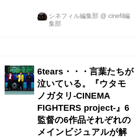
れ、同作のキャストであった、染谷将
太、川瀬陽太が再登場。 そして、新た
シネフィル編集部
@
cinefil編
集部
に女優・佐津川愛美を迎えいれ、荒唐
無稽な「ここではないどこか」の物語
りが展開される。 音楽家・渡邊琢磨
が、映画本編の監督、脚本、編集、音
楽を手がけ、抽象映像場面をBjork と
のコラボレーションや、 Perfume の映
6tears・・・言葉たちが
像演出他で活躍する異色の映像作家・
泣いている。『ウタモ
TAKCOM が担当。 撮影は、三宅唱監
ノガタリ-CINEMA
督『きみの鳥はうたえる』ほか、多岐
に渡り活躍中の邦画界屈指の若手撮影
FIGHTERS project-』6
監督、四宮秀俊が担当。 公演当日は、
監督の6作品それぞれの
渡邊琢磨の指揮による13 名...
メインビジュアルが解