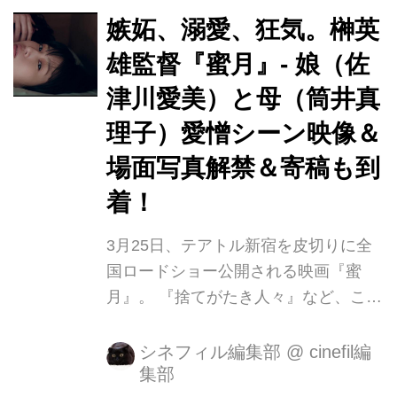
れ、現在、米・英国でも配信されるほ
嫉妬、溺愛、狂気。榊英
どになっています。 このたび、その＜
雄監督『蜜月』- 娘（佐
インターナショナル版＞が、ヘッドフ
津川愛美）と母（筒井真
ォンで鑑賞する上映システムを取り入
れた「シアターギルド代官山」で初上
理子）愛憎シーン映像＆
映されることになりました。 今回の上
場面写真解禁＆寄稿も到
映への思いについて、山﨑達璽監督に
着！
お話を伺いました。 「今あえて上映す
ることには二つの意味があります。一
3月25日、テアトル新宿を皮切りに全
つは、歌舞...
国ロードショー公開される映画『蜜
月』。 『捨てがたき人々』など、これ
まで社会の片隅で生きる男たちを描き
定評のある榊英雄監督が、７年越しに
シネフィル編集部
@
cinefil編
集部
取り組み、リアルな親としての感情を