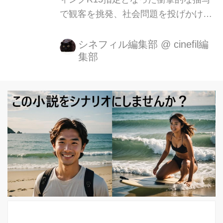
で観客を挑発、社会問題を投げかける
問題作。まさに、榊英雄監督にしか生
み出せない、家族の愛の物語『蜜月』
シネフィル編集部
@
cinefil編
集部
が、2022年春テアトル新宿を皮切りに
全国ロードショー公開されることが決
定しました。 『捨てがたき人々』な
ど、これまで社会の片隅で生きる男た
ちを描き定評のある榊英雄監督が、７
年越しに取り組み、リアルな親として
の感情をぶつけ、“家族の愛”という新
境地を切り開いた。 本作は、母親との
抑圧された暮しの中で歪められた少女
の幼く危うい性を描き、生ぬるい家族
愛映画とは完全に一線を画したオリジ
ナル作品となっている。『ＭＯＴＨＥ