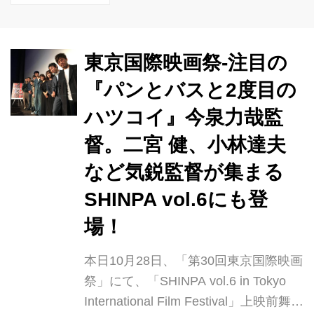
る人、とどまる人、帰ってくる人がい
ます。 人々は、そして街は未来を信じ
東京国際映画祭-注目の
て生きています。そんな人々と街の姿
を残すべく、スタッフ、キャストが...
『パンとバスと2度目の
ハツコイ』今泉力哉監
督。二宮 健、小林達夫
など気鋭監督が集まる
SHINPA vol.6にも登
場！
本日10月28日、「第30回東京国際映画
祭」にて、「SHINPA vol.6 in Tokyo
International Film Festival」上映前舞台