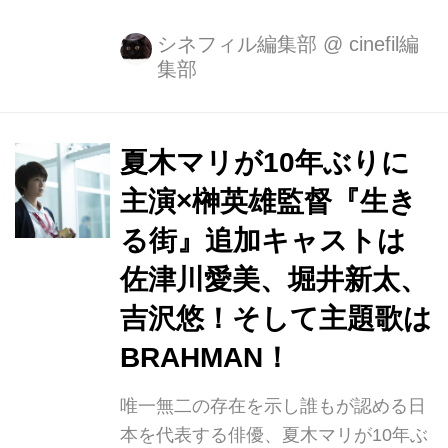
挨拶が東京・TOHOシネマズ 六本木ヒ
ルズにて行われ、今泉力哉監督を初
シネフィル編集部
@
cinefil編
集部
め、9人の監督が登壇するイベントが
行われた。 「SHINPA」とは、二宮 健
監督呼びかけのもと、新進気鋭の監督
が集まり、それぞれの自主映画作品を
夏木マリが10年ぶりに
一気に上映しようというイベント。 3
主演×榊英雄監督『生き
年前、北池袋でスタートしてから、今
る街』追加キャストは
回が6回目の開催となり、東京国際映
画祭で開催は今回が初となる。 さら
佐津川愛美、堀井新太、
に、いままでの「SHINPA」とは違
吉沢悠！そして主題歌は
い、全員撮り下ろしの作品ということ
BRAHMAN！
で、映画祭...
唯一無二の存在を示し誰もが認める日
本を代表する俳優、夏木マリが10年ぶ