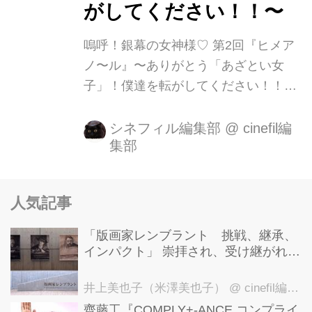
がしてください！！〜
は気鋭の映像作家・廣原暁(ひろはらさ
とる)。 09 年に制作した『世界グッ...
嗚呼！銀幕の女神様♡ 第2回『ヒメア
ノ〜ル』〜ありがとう「あざとい女
子」！僕達を転がしてください！！〜
笑っていいともやSMAPがなくなるな
んて思ったこともなかった渋江譲二で
シネフィル編集部
@
cinefil編
集部
す。 皆さんいかがお過ごしでしょう
か？ 世の中に無くならないものなんて
ないんですねぇ。。寂しい。 さて連載
人気記事
第2回です！ 映画に登場する気になる
女性キャラクターを取り上げるこの連
「版画家レンブラント 挑戦、継承、
載ですが、 今回のテーマは「あざとい
インパクト」 崇拝され、受け継がれ、
女子」です。 「あざとい女子」は自分
後世に影響を与えた版画技法！ 国立西
洋美術館にて9月23日まで開催中！
を可愛く見せることに長けています。
井上美也子（米澤美也子）
@ cinefil編集部
ゆえに同性はそれに敏感であざとい女
齊藤工『COMPLY+-ANCE コンプライ