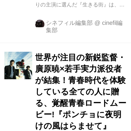
りの主演に選んだ『生きる街』は、宮
城県石巻市を舞台に、「家族」と「故
郷」が持つあたり前の普遍的な価値、
シネフィル編集部
@
cinefil編
集部
「生きる」「生き続ける」とは何かを
問う珠玉のヒューマンドラマです。 メ
ガホンを撮ったのは、俳優の顔を持ち
ながら『捨てがたき人々』『木屋町
世界が注目の新鋭監督・
DMARUMA』『アリーキャット』など
廣原暁×若手実力派役者
異色の長編映画を数多く手掛ける榊英
が結集！青春時代を体験
雄。 今回、追加キャストとして発表さ
れたのは、夏木演じる千恵子の娘役と
している全ての人に贈
して佐津川愛美、息子役に堀井新太。
る、覚醒青春ロードムー
“失う”可能性に怯えて新しい未来を築
ビー!『ポンチョに夜明
けない香苗役の佐津川愛美は、映画デ
ビュー作『蝉しぐれ』（05）で第48
けの風はらませて』