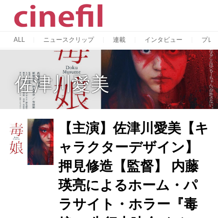
ALL
ニュースクリップ
連載
インタビュー
プレ
佐津川愛美
【主演】佐津川愛美【キ
ャラクターデザイン】
押見修造【監督】 内藤
瑛亮によるホーム・パ
ラサイト・ホラー『毒