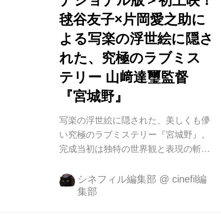
ナショナル版＞初上映！
写真 さらに、主題歌はOAUの「世界
毬谷友子×片岡愛之助に
は変わる」に決定しました。 ●OAUプ
よる写楽の浮世絵に隠さ
ロフィール 2005年結成の6人組アコー
スティック・バンド。 欧米をはじ...
れた、究極のラブミス
テリー 山﨑達璽監督
『宮城野』
写楽の浮世絵に隠された、美しくも儚
い究極のラブミステリー『宮城野』。
完成当初は独特の世界観と表現の斬新
さに賛否両論があり、幻の作品とまで
言われていました。その後、主演の一
シネフィル編集部
@
cinefil編
集部
人・片岡愛之助のブレイクでジワジワ
と注目が高まり、また、江戸の伝統文
化をギュッと凝縮した新感覚も評価さ