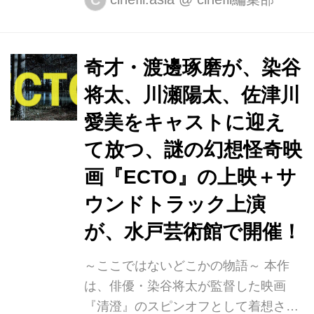
C
シネマカリテほか全国順次ロードショ
ーが決定。 新進気鋭の山田佳奈監督に
よる、女たちの本音に寄り添った先鋭
奇才・渡邊琢磨が、染谷
的なオリジナル作品。 本作は、2013
将太、川瀬陽太、佐津川
年に山田佳奈監督自身により初演され
た同名舞台の映画化で、長編初監督作
愛美をキャストに迎え
品となる。それぞれが抱える事情に抗
て放つ、謎の幻想怪奇映
いながらも力強く生きようと進むセッ
画『ECTO』の上映＋サ
クスワーカーの女たちの姿を描いた作
品。 主人公・カノウを演じるのは、若
ウンドトラック上演
手実力派女優の伊藤沙莉。カノウは、
が、水戸芸術館で開催！
以前に体験入店で店に来たものの、
い...
～ここではないどこかの物語～ 本作
は、俳優・染谷将太が監督した映画
『清澄』のスピンオフとして着想さ