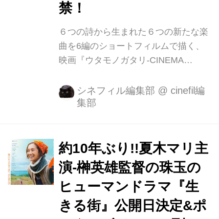
禁！
６つの詩から生まれた６つの新たな楽
曲を6編のショートフィルムで描く、
映画『ウタモノガタリ-CINEMA
FIGHTERS project-』の、「カナリ
ア」「ファンキー」「アエイオウ」
シネフィル編集部
@
cinefil編
集部
「Kuu」「Our Birthday」「幻光の果
て」の、６作品のメインビジュアルが
解禁となりました。 今回初解禁となっ
たのは本作の６つのショートフィルム
約10年ぶり!!夏木マリ主
のメインビジュアル それぞれの作品の
演-榊英雄監督の珠玉の
写真は、本作のキャッチコピーであ
ヒューマンドラマ『生
る“6tears・・・言葉たちが泣いてい
る。”にあるような、主人公たちの深い
きる街』公開日決定&ポ
想いを感じさせるものとなっているこ