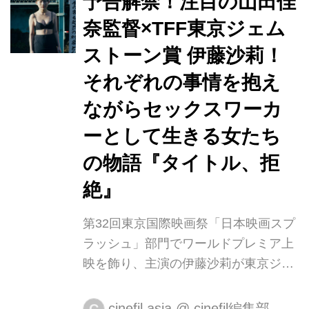
予告解禁！注目の山田佳
レビドキュメンタリー劇場〉。 その第
奈監督×TFF東京ジェム
13弾となる『おかえり ただいま』（監
ストーン賞 伊藤沙莉！
督：齊藤潤一／出演：斉藤由貴、佐津
川愛美ほか） の予告編動画が完成いた
それぞれの事情を抱え
しました。 帰宅途中の女性が、拉致、
ながらセックスワーカ
殺害、遺棄された“名古屋闇サイト殺人
ーとして生きる女たち
事件”。 3人の男たちによる短絡的かつ
残虐な犯行が社会に衝撃を与えた事...
の物語『タイトル、拒
絶』
第32回東京国際映画祭「日本映画スプ
ラッシュ」部門でワールドプレミア上
映を飾り、主演の伊藤沙莉が東京ジェ
ムストーン賞を受賞した『タイトル、
拒絶』が、今秋11月13日(金)より新宿
cinefil.asia
@
cinefil編集部