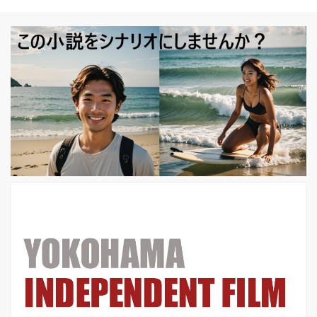
ンタビューにも答えている。 南米での
ツァーを追ったドキュメンタリー
『The Rolling Stones Olé Olé Olé!: A
Trip Across Latin America』海外予告
映画では、チリ、アルゼンチン、ブラ
ジル、ペルー、ウルグアイ、メキシ
コ、コロンビア、キュ...