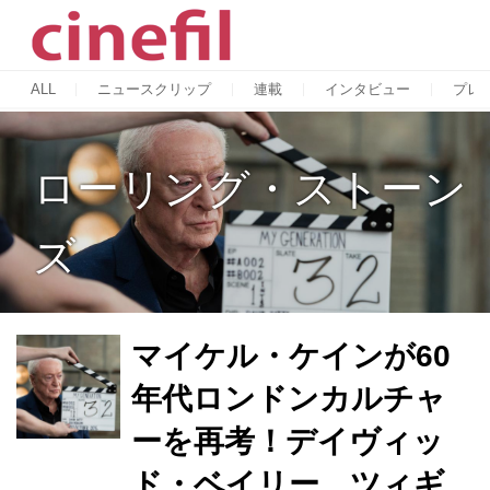
ALL
ニュースクリップ
連載
インタビュー
プレ
ローリング・ストーン
ズ
マイケル・ケインが60
年代ロンドンカルチャ
ーを再考！デイヴィッ
ド・ベイリー、ツィギ