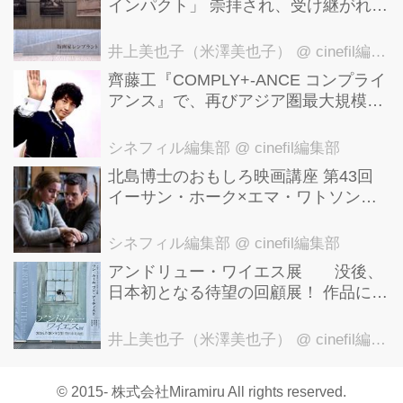
インパクト」 崇拝され、受け継がれ、
後世に影響を与えた版画技法！ 国立西
洋美術館にて9月23日まで開催中！
井上美也子（米澤美也子）
@ cinefil編集部
齊藤工『COMPLY+-ANCE コンプライ
アンス』で、再びアジア圏最大規模の
国際映画祭-上海国際映画祭"インター
ナショナル・パノラマ部門"に正式招
シネフィル編集部
@ cinefil編集部
待！
北島博士のおもしろ映画講座 第43回
イーサン・ホーク×エマ・ワトソン。
アメナーバル監督が仕掛ける、実話に
基づく衝撃のサスペンス『リグレッシ
シネフィル編集部
@ cinefil編集部
ョン』！
アンドリュー・ワイエス展 没後、
日本初となる待望の回顧展！ 作品に描
かれた「境界」とは？ 独自の精神世
界を描く 豊田市美術館にて7月18日か
井上美也子（米澤美也子）
@ cinefil編集部
ら9月23日まで開催！
© 2015- 株式会社Miramiru All rights reserved.