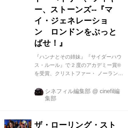
ー、ストーンズ--『マ
イ・ジェネレーショ
ン ロンドンをぶっと
ばせ！』
『ハンナとその姉妹』『サイダーハウ
ス・ルール』で 2 度のアカデミー賞®
を受賞、クリストファー・ ノーランの
『バッドマン』シリーズ、『キングス
マン』など数多くの人気作品に出演し
シネフィル編集部
@
cinefil編
集部
ている英国を代表する名優マイケル・
ケイン。 彼がプレゼンターを務めポー
ル・マッカートニー、ツィギーらと共
に、彼らが生きた激動の 1960 年代の
ザ・ローリング・スト