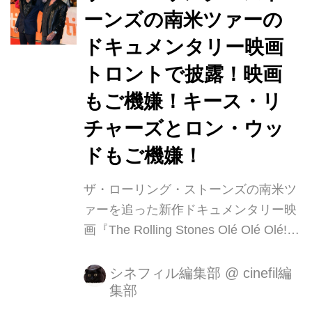
イギリスを舞台にしたドキュメンタリ
ーンズの南米ツァーの
ー映画、“MY GENERATION”が邦題
ドキュメンタリー映画
『マイ・ジェネレーション ロンドンを
ぶっとばせ!』として 2019 年 1 月 5 日
トロントで披露！映画
(土)より Bunkamura ル・シネマ他全国
もご機嫌！キース・リ
順次ロードショーが決定いたしまし
チャーズとロン・ウッ
た。 また、ブロードキャスター...
ドもご機嫌！
ザ・ローリング・ストーンズの南米ツ
ァーを追った新作ドキュメンタリー映
画『The Rolling Stones Olé Olé Olé!:
A Trip Across Latin America』がトロン
ト国際映画祭でお披露目され、会場に
シネフィル編集部
@
cinefil編
集部
キース・リチャーズとロン・ウッドが
登場した。 二人ともご機嫌な様子でイ