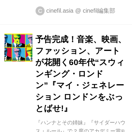
レッドや、『アルフィー』(66)、『サ
cinefil.asia
@
cinefil編集部
C
イダーハウス・ルール』(99)でのアカ
デミー賞®受賞など、英国が世界に誇
る名俳優、マイケル・ケイン主演最新
予告完成！音楽、映画、
作！ 2015年、英国史上「最高額」
ファッション、アート
「最高齢」の金庫破り集団として世界
中を驚きの渦に巻き込んだ衝撃の窃盗
が花開く60年代“スウィ
劇の実話『キング・オブ・シーヴズ』
ンギング・ロンド
が2021年1月にTOHOシネマズ シャン
ン”『マイ・ジェネレー
テほか全国公開が決定。この度、予告
映像とシーン写真が解禁された。 かつ
ション ロンドンをぶっ
て「泥棒の王(キング・オブ・シーヴ
とばせ!』
ズ)」と呼ばれたブラ...
『ハンナとその姉妹』『サイダーハウ
ス・ルール』で 2 度のアカデミー賞®