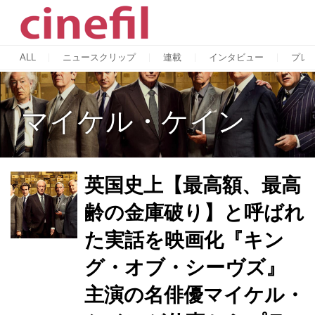
ALL
ニュースクリップ
連載
インタビュー
プレ
マイケル・ケイン
英国史上【最高額、最高
齢の金庫破り】と呼ばれ
た実話を映画化『キン
グ・オブ・シーヴズ』
主演の名俳優マイケル・