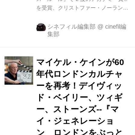
を受賞、クリストファー・ノーランの
『バットマン』シリーズ、『キングス
マン』など数多くの人気作品に出演し
シネフィル編集部
@
cinefil編
集部
ている英国を代表する名優マイケル・
ケインがプレゼンターを務め、彼が生
きた激動の1960 年代のイギリスを舞
台にしたドキュメンタリー映画、『マ
マイケル・ケインが60
イ・ジェネレーション ロンドンをぶっ
年代ロンドンカルチャ
とばせ!』が 2019 年 1 月 5 日(土)より
ーを再考！デイヴィッ
Bunkamura ル・シネマほか全国順次ロ
ードショーいたします。 この度公開と
ド・ベイリー、ツィギ
なったポスタービジュアルは
ー、ストーンズ--『マ
「VOGUE」誌で活躍したカリスマ写
イ・ジェネレーショ
真家、ブライアン・ダフィーが撮った
マイケル・ケ...
ン ロンドンをぶっと