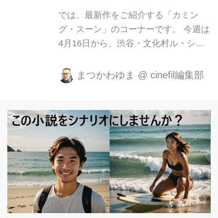
ンの力を悪用した、世界を大混乱に陥
では、最新作をご紹介する「カミン
れる陰謀が明らかになる。 N.Y.～マカ
グ・スーン」のコーナーです。 今週は
オ～ロンドン、世界を股にかけたイリ
4月16日から、渋谷・文化村ル・シネ
ュージョンVS科学の頂上決戦の...
マ他で公開されるイタリア・スイス・
フランス・イギリスの合作映画「グラ
まつかわゆま
@
cinefil編集部
ンドフィナーレ」をご紹介しましょ
う。 「グランドフィナーレ」は、
2015年のカンヌ国際映画祭のコンペテ
ィション部門に正式出品された作品
で、アカデミー賞の主題歌賞にもノミ
ネートされています。 監督はイタリア
のパオロ・ソレンティーノ。カンヌ映
画祭では審査員賞などの受賞歴もあ
り、2013年の「グレート・ビューティ
追憶のローマ」ではアカデミー賞の外