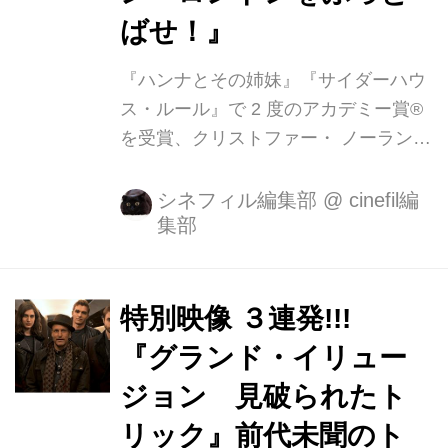
ばせ！』
『ハンナとその姉妹』『サイダーハウ
ス・ルール』で 2 度のアカデミー賞®
を受賞、クリストファー・ ノーランの
『バッドマン』シリーズ、『キングス
マン』など数多くの人気作品に出演し
シネフィル編集部
@
cinefil編
集部
ている英国を代表する名優マイケル・
ケイン。 彼がプレゼンターを務めポー
ル・マッカートニー、ツィギーらと共
に、彼らが生きた激動の 1960 年代の
特別映像 ３連発!!!
イギリスを舞台にしたドキュメンタリ
『グランド・イリュー
ー映画、“MY GENERATION”が邦題
ジョン 見破られたト
『マイ・ジェネレーション ロンドンを
ぶっとばせ!』として 2019 年 1 月 5 日
リック』前代未聞のト