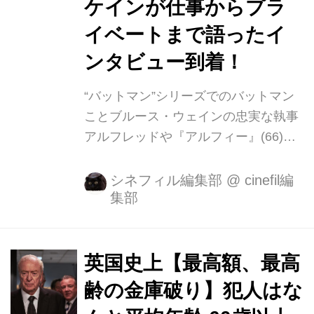
ケインが仕事からプラ
イベートまで語ったイ
ンタビュー到着！
“バットマン”シリーズでのバットマン
ことブルース・ウェインの忠実な執事
アルフレッドや『アルフィー』(66)、
『サイダーハウス・ルール』(99)での
アカデミー賞®受賞など、英国が世界
シネフィル編集部
@
cinefil編
集部
に誇る名俳優、マイケル・ケイン主演
の最新作『キング・オブ・シーヴ
ズ』。 2015 年、ロンドンの宝飾店街
ハットンガーデンの貸金庫から 1,400
英国史上【最高額、最高
万£(約 25 億円)相当の大量の宝石や現
齢の金庫破り】犯人はな
金が盗まれる事件が起きた。犯人はな