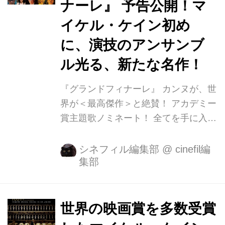
ナーレ』 予告公開！マ
イケル・ケイン初め
に、演技のアンサンブ
ル光る、新たな名作！
『グランドフィナーレ』 カンヌが、世
界が＜最高傑作＞と絶賛！ アカデミー
賞主題歌ノミネート！ 全てを手に入れ
た天才音楽家が見つけた人生の真実と
はー？ 美しいアルプスのホテルを舞台
シネフィル編集部
@
cinefil編
集部
に圧倒的な映像美で描く、新たな名作
の誕生！ 全てを手に入れた天才音楽家
が見つけた人生の真実とはー？ 美しい
アルプスのホテルを舞台に圧倒的な映
世界の映画賞を多数受賞
像美で描く、新たな名作の誕生！