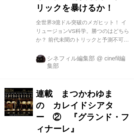
(土)より Bunkamura ル・シネマ他全国
リックを暴けるか！
順次ロードショーが決定いたしまし
た。 また、ブロードキャスター...
全世界3億ドル突破のメガヒット！ イ
リュージョンVS科学。勝つのはどちら
か？ 前代未聞のトリックと予測不可能
な展開に、あなたは必ず、爽快にダマ
される。 華麗なイリュージョンで不正
シネフィル編集部
@
cinefil編
集部
搾取された金だけを狙い、世間に還元
する4人のイリュージョニスト。 その
テクニックはFBIすらも出し抜き、決
して捕まることはないという。 ド派手
連載 まつかわゆま
なイリュージョンで悪と戦う、フォ
の カレイドシアタ
ー・ホースメン。 しかし、イリュージ
ー ② 『グランド・フ
ョンが全く通用しない悪の天才科学者
が彼らの前に立ちはだかり、ホースメ
ィナーレ』