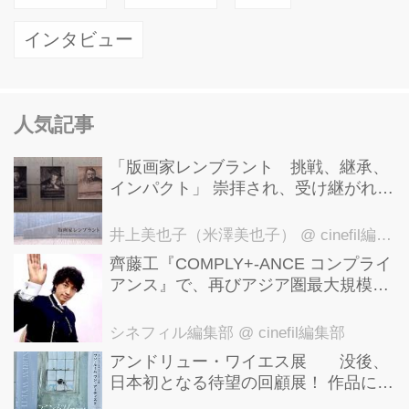
イチェル・ワイズ、ジェーン・フォン
インタビュー
ダといった実力派が顔を揃え、『グレ
ート・ビューティー 追憶のローマ』で
第86回アカデミー賞外国語映画賞に輝
いたイタリア人監督のパオロ・ソレン
人気記事
ティーノがストラビンスキーやドビュ
「版画家レンブラント 挑戦、継承、
ッシーなどの名曲にのせながら...
インパクト」 崇拝され、受け継がれ、
後世に影響を与えた版画技法！ 国立西
洋美術館にて9月23日まで開催中！
井上美也子（米澤美也子）
@ cinefil編集部
齊藤工『COMPLY+-ANCE コンプライ
アンス』で、再びアジア圏最大規模の
国際映画祭-上海国際映画祭"インター
ナショナル・パノラマ部門"に正式招
シネフィル編集部
@ cinefil編集部
待！
アンドリュー・ワイエス展 没後、
日本初となる待望の回顧展！ 作品に描
かれた「境界」とは？ 独自の精神世