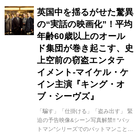
「最高齢」の金 庫破り集団として世界
中を驚きの渦に巻き込んだ衝撃の 窃盗
英国中を揺るがせた驚異
劇の実話『キング・オブ・シーヴズ』
の“実話の映画化”！平均
が 2021 年1/15(金)に公開初日が決定!
年齢60歳以上のオール
このたび、窃盗団のリーダー・ブライ
アンを演じたマイケル・ケイン のイン
ド集団が巻き起こす、史
タビュー映像と、窃盗現場を再現した
上空前の窃盗エンタテ
シーン含む写真7点が解禁されまし
イメント-マイケル・ケ
た。 かつて「泥棒の王(キング・オ
ブ・シーヴズ)...
イン主演『キング・オ
ブ・シーヴズ』
「騙す」「仕掛ける」「盗み出す」 緊
迫の予告映像&シーン写真解禁‼︎ “バッ
トマン”シリーズでのバットマンことブ
ルース・ウェインの忠実な執事アルフ