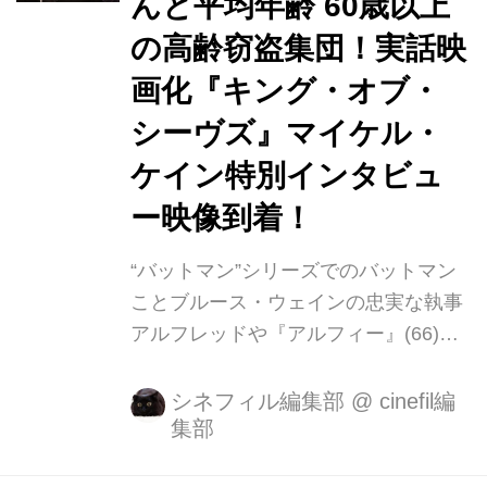
んと平均年齢 60歳以上
んと平均年齢 60 歳以上の高齢窃盗集
団。 本作は、英国史上【最高額、最高
の高齢窃盗集団！実話映
齢の金庫破り】と呼ばれた実話の映画
画化『キング・オブ・
化である。 監督は第 87 回アカデミー
シーヴズ』マイケル・
賞®では5部門にノミネート、エディ・
レッドメ...
ケイン特別インタビュ
ー映像到着！
“バットマン”シリーズでのバットマン
ことブルース・ウェインの忠実な執事
アルフレッドや『アルフィー』(66)、
『サイダーハウス・ルール』(99)での
アカデミー賞®受賞など、英国が世界
シネフィル編集部
@
cinefil編
集部
に誇る名俳優、マイケル・ケイン主演
最新作! 2015 年、英国史上「最高額」