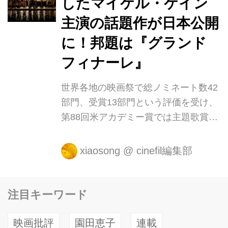
したマイケル・ケイン
STORY 世界的にその名を知られる、
主演の話題作が日本公開
英国人音楽家フレッド(マイケル・ケイ
ン)。 今では作曲も指揮も引退し、ハ
に！邦題は『グランド
リウッドスターやセレブが宿泊するア
フィナーレ』
ルプスの高級ホテルで優雅なバカンス
を送っている。長年の親友で映画監督
世界各地の映画祭で総ノミネート数42
のミック(ハーヴェイ・カイテル)...
部門、受賞13部門という評価を受け、
第88回米アカデミー賞では主題歌賞に
ノミネートされている話題の映画『ユ
ース（原題）』が日本でも4月16日か
xiaosong
@
cinefil編集部
ら新宿バルト9、シネスイッチ銀座、
Bunkamuraル･シネマ、シネ･リーブル
池袋ほか全国で公開されることにな
注目キーワード
る。 キャストは主演のマイケル・ケイ
ンをはじめ、ハーベイ・カイテル、レ
映画批評
園田恵子
連載