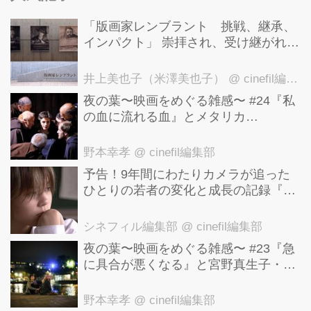
賞とも言われる”青龍映画賞”で脚本賞
「版画家レンブラント 挑戦、継承、
を受賞するなど観客・批評家 の両方か
インパクト」 崇拝され、受け継がれ、
ら熱い支持を獲得しました。 主役のユ
後世に影響を与えた版画技法！ 国立西
洋美術館にて9月23日まで開催中！
ン・ジンウォン弁護士を演じるのは映
井上美也子（米澤美也子）
@ cinefil編集部
画『プンサンケ』や「最高の愛~恋は
夜の葉〜映画をめぐる雑感〜 #24『私
の血に流れる血』とメタリカ
ドゥグン ドゥグン~」など映画・ドラ
「Nothing Else Matters」
マと幅広く活躍するユン・ゲサン。本
野本幸孝
@ cinefil編集部
作ではただ真実のみを求め、...
予告！9年間にわたりカメラが追った
ひとりの若者の変化と成長の記録『ぼ
くが性別「ゼロ」に戻るとき 空と木の
実の9年間』
シネフィル編集部
@ cinefil編集部
夜の葉〜映画をめぐる雑感〜 #23『急
に具合が悪くなる』と宮野真生子・磯
野真穂『急に具合が悪くなる』
野本幸孝
@ cinefil編集部