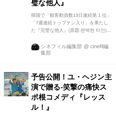
璧な他人』
韓国で「観客動員数13日連続第 1 位」
「7週連続トップテン入り」を果たし
た『完璧な他人』(原題:완벽한 타인)が
11 月 15 日(金)よりシネマート新宿ほ
かにて全国順次公開となります。 個人
シネフィル編集部
@
cinefil編
集部
のプライバシーが保存されている”スマ
ホ”。秘密の代名詞とも言えるスマホを
見せ合うというとんでもないゲームを
始めてしまった7人の男女たちだった
予告公開！ユ・ヘジン主
が、互いの衝撃的な秘密が次々と暴露
演で贈る-笑撃の痛快ス
されてとんでもない事態に発展・・・
ポ根コメディ『レッス
果たして、不都合な真実をアノ手コノ
手でごまかそうとする者たちの運命
ル！』
は......!? イタリアのアカデミー賞とい