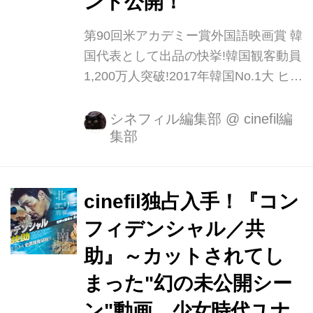
ント公開！
第90回米アカデミー賞外国語映画賞 韓
国代表として出品の快挙!韓国観客動員
1,200万人突破!2017年韓国No.1大 ヒッ
ト作『タクシー運転手 〜約束は海を越
えて〜』が、4月21日(土)よりシネマー
シネフィル編集部
@
cinefil編
集部
ト新宿ほか全国ロードショーいたしま
す。 第38回⻘龍映画賞で最優秀作品
賞、主演男優賞、音楽賞、最多観客賞
を受賞したほか、本国では『新感染 フ
cinefil独占入手！『コン
ァイナル・エクスプレス』の興行成績
フィデンシャル／共
を上回り、歴代 9位!(※韓国映画とし
助』～カットされてし
て) 映画批評サイト「ロッテントマ
ト」では脅威の95%!(18.3月現在)SNS
まった"幻の未公開シー
では、日本公開を待ち望んでいる方々
ン"動画 少女時代ユナ