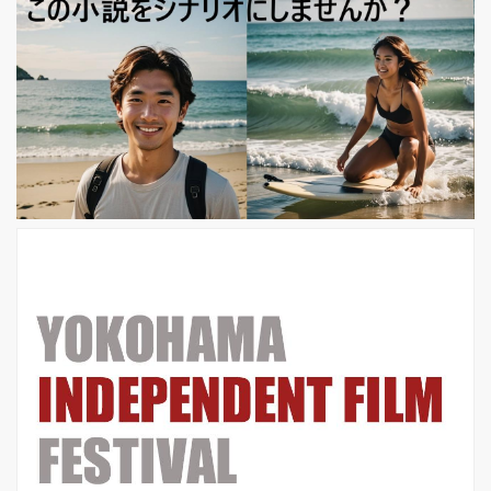
ルに入ったばかりで国中が浮かれてい
た時代、飛行機でたった3時間の隣の
国、軍事政権下の韓国では真の民主化
からほど遠い日常があったー。 ソウル
オリンピックを翌年に控えたこの年
は、今日の韓国社会の礎となった最も
劇的な年であり、人々の良心や行動が
それぞれの人生と国家を変えた１年と
なった。一人の大学生...