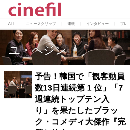
ALL
ニュースクリップ
連載
インタビュー
プレ
ユ・ヘジン
予告！韓国で「観客動員
数13日連続第 1 位」「7
週連続トップテン入
り」を果たしたブラッ
ク・コメディ大傑作『完