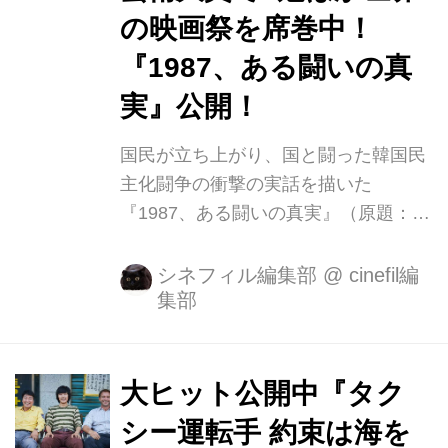
に命を落としたのだ。警察は心臓麻痺
の映画祭を席巻中！
だと発表するが、新聞が「拷問中に死
『1987、ある闘いの真
亡」とスクープし、大騒動へと発展し
ていく。 本作は、一人の大学生の死
実』公開！
を...
国民が立ち上がり、国と闘った韓国民
主化闘争の衝撃の実話を描いた
『1987、ある闘いの真実』（原題：
1987 When the Day Comes)が、9月8
日(土)にシネマート新宿ほかにて全国
シネフィル編集部
@
cinefil編
集部
公開することが決定！ この度、先日発
表された韓国の権威ある映画賞のひと
つ、第54回百想芸術大賞の映画部門に
て最高賞の「大賞」、脚本賞、最優秀
大ヒット公開中『タク
男優賞（キム・ユンソク）、助演男優
シー運転手 約束は海を
賞（パク・ヒスン）の最多4部門受賞