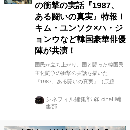
の衝撃の実話『1987、
サイト「ロッテントマト」では脅威の
95%！（18.4月現在） 中国では、「天
ある闘いの真実』特報！
安門事件」を連想させるという理由で
キム・ユンソク×ハ・ジ
中国当局により関連コンテンツを削除
ョンウなど韓国豪華俳優
され上映禁止になるなどと話題にな
り、 SNSでは、日...
陣が共演！
国民が立ち上がり、国と闘った韓国民
主化闘争の衝撃の実話を描いた
『1987、ある闘いの真実』（原題：
1987 When the Day Comes)が、9月8
日(土)にシネマート新宿ほかで全国公
シネフィル編集部
@
cinefil編
集部
開されることが決定致しました。 その
時、歴史を変えたのは、 普通の人々の
信念だったー。 1987年、日本がバブ