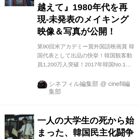
越えて』1980年代を再
を果たした話題作の日本オリジナルポ
スターが解禁となりました！ 今回解禁
現-未発表のメイキング
となった日本オリジナルポスターに
映像＆写真が公開！
は、北分子の徹底排除に信念を燃やす
南営洞警察のパク所長を演じたキム・
第90回米アカデミー賞外国語映画賞 韓
ユンソク、学生の死を隠ぺ...
国代表として出品の快挙！韓国観客動
員1,200万人突破！2017年韓国No.1大
ヒット作『タクシー運転手 〜約束は海
を越えて～』が、シネマート新宿ほか
シネフィル編集部
@
cinefil編
集部
全国大ヒット公開中です！ 第３８回青
龍映画賞で最優秀作品賞、主演男優
賞、音楽賞、最多観客賞を受賞したほ
か、本国では『新感染 ファイナル・エ
一人の大学生の死から始
クスプレス』の興行成績を上回り、歴
まった、韓国民主化闘争
代9位！(※韓国映画として) 映画批評