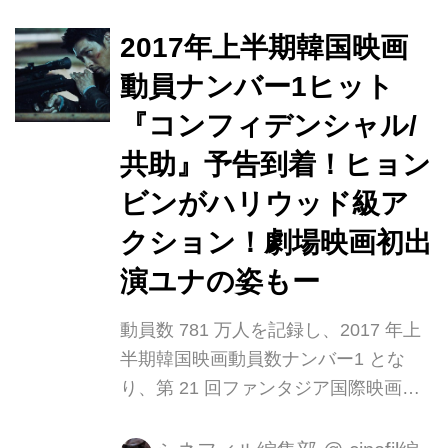
ンメント！ 2月9日(金)より全国捜査中
【コンフィデンシャル／共助】の日本
2017年上半期韓国映画
のファンの皆様へのメッセージ動画が
動員ナンバー1ヒット
cinefilに到着いたしました。 本作の主
『コンフィデンシャル/
演にしてスタイリッシュなアクション
で魅せるのはドラマ「シークレット・
共助』予告到着！ヒョン
ガーデン」で日本でも圧倒的人気を獲
ビンがハリウッド級ア
得したヒョンビン、上司の裏切りによ
クション！劇場映画初出
り妻と仲間を殺され、復讐に燃える北
朝鮮の最強エリート刑...
演ユナの姿もー
動員数 781 万人を記録し、2017 年上
半期韓国映画動員数ナンバー1 とな
り、第 21 回ファンタジア国際映画祭
で最優秀アクション賞を受賞したメガ
ヒットアクションエンターテインメン