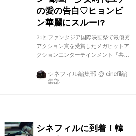
の期待の声が続く本作は、 1980年5月
の愛の告白♡ヒョンビ
韓国現代史上、最大の悲劇とな...
ン華麗にスルー!?
21回ファンタジア国際映画祭で最優秀
アクション賞を受賞したメガヒットア
クションエンターテインメント『共
助』が『コンフィデンシャル／共助』
の邦題にてTOHOシネマズ 新宿ほかに
シネフィル編集部
@
cinefil編
集部
て全国絶賛公開中です！ 本作の主演に
してスタイリッシュなアクションで魅
せるのは『愛してる、愛してない』、
『王の涙 イ・サンの決断』を代表作に
もちドラマ「シークレット・ガーデ
ン」で日本でも圧倒的人気を獲得した
シネフィルに到着！韓
ヒョンビン、上司の裏切りにより妻と