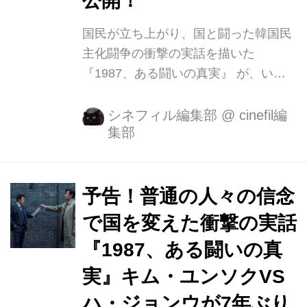
公開！
ーザー。 本作では次々と思わぬトラブ
ルに見舞われるコ...
国民が立ち上がり、国と闘った韓国民
主化闘争の衝撃の実話を描いた
『1987、ある闘いの真実』 が、いよ
いよ9月8日(土)よりシネマート新宿ほ
かにて公開！ この度、キム・ユンソ
シネフィル編集部
@
cinefil編
集部
ク、ハ・ジョンウらの役作りへのこだ
わりや、1987年当時の街並みを再現す
るなどリアルさを追求した監督やスタ
ッフの撮影裏話などを、『お嬢さん』
予告！普通の人々の信念
で注目された女優キム・テリがナビゲ
で国を変えた衝撃の実話
ートするメイキング映像が解禁となり
『1987、ある闘いの真
ました！ その時、歴史を変えたのは、
普通の人々の信念だったー。 『タクシ
実』キム・ユンソクVS
ー運転手 約束は海を越えて』で描かれ
ハ・ジョンウが7年ぶり