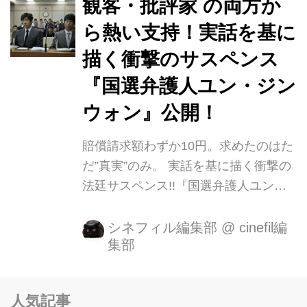
本作の原案となったのは堺雅人と香川
観客・批評家 の両方か
照之という人気俳優の共演で話題とな
ら熱い支持！実話を基に
り、大ヒットを記録した内田けんじ監
描く衝撃のサスペンス
督・脚本の映画『鍵泥棒のメソッ
ド』。 日本アカデミー賞を始め、名だ
『国選弁護人ユン・ジン
たる映画賞を受賞した秀逸なストーリ
ウォン』公開！
ーを元に、韓国映画らしいエクストリ
ームなテイストを加え大胆にアレンジ
賠償請求額わずか10円。求めたのはた
しております。 主...
だ”真実”のみ。 実話を基に描く衝撃の
法廷サスペンス!!『国選弁護人ユン・
ジンウォン』 2009年韓国ソウル市ヨ
ンサン(龍山)区の再開発に伴う強制撤
シネフィル編集部
@
cinefil編
集部
去現場で住民5人が死亡した 実際に起
きた事件にインスパイアされた本作
は、完成度の高いエンタテインメント
人気記事
作品として 評価され、韓国最大の映画