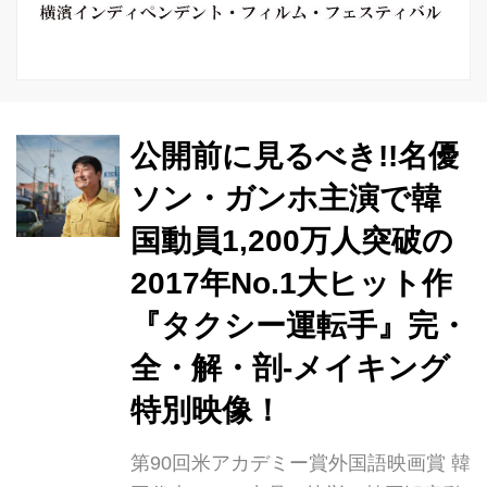
公開前に見るべき!!名優
ソン・ガンホ主演で韓
国動員1,200万人突破の
2017年No.1大ヒット作
『タクシー運転手』完・
全・解・剖-メイキング
特別映像！
第90回米アカデミー賞外国語映画賞 韓