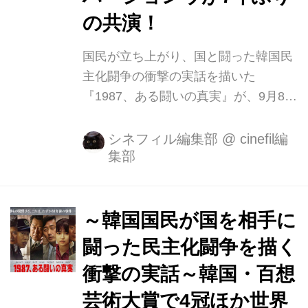
た光州事件から7年後。日本では空前
の共演！
の好景気”バブル“の幕開けに国中が浮
かれていた1987年、飛行機でたった...
国民が立ち上がり、国と闘った韓国民
主化闘争の衝撃の実話を描いた
『1987、ある闘いの真実』が、9月8日
(土)にシネマート新宿ほかにて全国公
開することが決定。 その時、歴史を変
シネフィル編集部
@
cinefil編
集部
えたのは、普通の人々の信念だった
ー。 空前の好景気”バブル“の幕開けに
日本中が浮かれていた1987年、飛行機
でたった3時間の韓国では、歴史をく
～韓国国民が国を相手に
つがえし、国民全員の人生を劇的に変
闘った民主化闘争を描く
えた大事件が発生していたー。 すべて
衝撃の実話～韓国・百想
の始まりは、一人の青年の"不可解な
死“。 ソウル大学の学生が取り調べ中
芸術大賞で4冠ほか世界