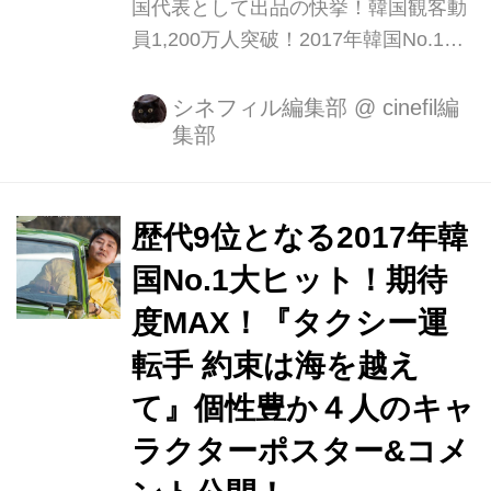
国代表として出品の快挙！韓国観客動
員1,200万人突破！2017年韓国No.1大
ヒット作『タクシー運転手 〜約束は海
を越えて～』が、4月21日（土）より
シネフィル編集部
@
cinefil編
集部
シネマート新宿ほか全国ロードショー
いたします。 第３８回青龍映画賞で最
優秀作品賞、主演男優賞、音楽賞、最
多観客賞を受賞したほか、本国では
歴代9位となる2017年韓
『新感染 ファイナル・エクスプレス』
国No.1大ヒット！期待
の興行成績を上回り、歴代9位！(※韓
度MAX！『タクシー運
国映画として) 映画批評サイト「ロッ
テントマト」では脅威の95%！（18.4
転手 約束は海を越え
月現在）中国では、「天安門事件」を
て』個性豊か４人のキャ
連想させるという理由で中国当局によ
ラクターポスター&コメ
り関連コンテンツを削除され上映禁止
になるなどと話題に...