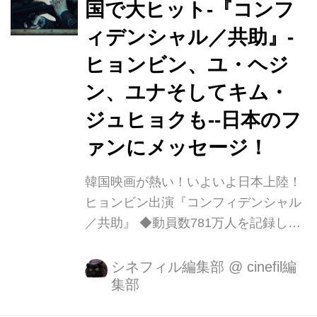
国で大ヒット-『コンフ
仲間を殺され、復讐に燃える北朝鮮の
ィデンシャル／共助』-
最強エリート刑事イム・チョルリョン
を演じる。 そして『ベテラン』、
ヒョンビン、ユ・ヘジ
『LUCK-KEY ラッキー』など韓国の名
ン、ユナそしてキム・
優ユ・ヘジンが韓国側の庶民派熱血刑
ジュヒョクも--日本のフ
事カ...
ァンにメッセージ！
韓国映画が熱い！いよいよ日本上陸！
ヒョンビン出演『コンフィデンシャル
／共助』 ◆動員数781万人を記録し、
2017年上半期韓国映画動員数ナンバー
1を記録！ ◆第21回ファンタジア国際
シネフィル編集部
@
cinefil編
集部
映画祭で最優秀アクション賞を受賞し
たメガヒットアクションエンターテイ