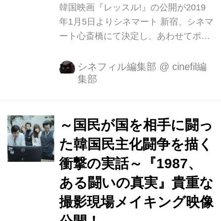
韓国映画『レッスル!』の公開が2019
われるダヴィッド・ディ・ドナテッロ
年1月5日よりシネマート 新宿、シネマ
賞で作品賞、脚本賞に輝 いた映画『大
ート心斎橋にて決定し、あわせてポス
人の事情』...
タービジュアル、予告 映像、場面写真
が解禁となりました。 本作の主演を務
シネフィル編集部
@
cinefil編
集部
めるのは、本国で観客動員数697万人
の大ヒットを記録した主演作『LUCK-
KEY/ラッキー』でのコメディアンっぷ
りが記憶に新しい、韓国映画界を代表
～国民が国を相手に闘っ
する名バイプレイヤーのユ・ヘジン。
た韓国民主化闘争を描く
『タクシー運転手 ~約束は海を越えて
衝撃の実話～『1987、
~』、『1987、ある闘いの真実』『コ
ンフィデ ンシャル/共助』と大ヒット
ある闘いの真実』貴重な
作を次々と牽引する彼が今回挑戦する
撮影現場メイキング映像
のは元レスリング選手のシングルファ