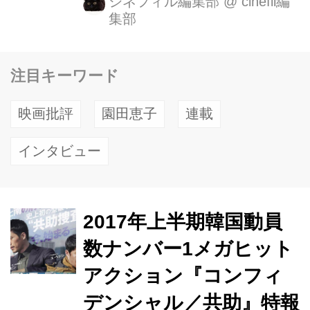
シネフィル編集部
@
cinefil編
集部
ト『コンフィデンシャル/共助』の公開
日が 2 月9日(金)と決定し、TOHO シ
ネマズ 新宿ほかにて全国公開致しま
注目キーワード
す。 この度、解禁となる本予告映像で
は、北朝鮮と韓国の“共助捜査”の素と
映画批評
園田恵子
連載
なる緊迫の北朝鮮での冒頭シーンから
始まります。そこには北朝鮮の制服姿
インタビュー
のヒョンビンが裏切り者の上司役で、
今年10月に突然死去したキム・ジュヒ
ョクと対峙する姿が。 そしてヒョンビ
2017年上半期韓国動員
ン演じる北朝鮮のエリート刑事イム・
チョルリョンと名...
数ナンバー1メガヒット
アクション『コンフィ
デンシャル／共助』特報