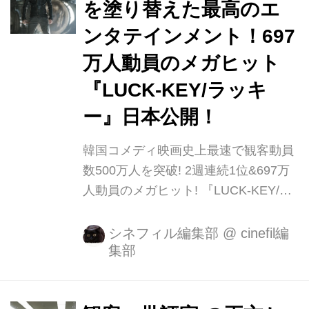
を塗り替えた最高のエ
ームなテイスト を加え大胆にアレンジ
ンタテインメント！697
しております。 主演に、今まで「名脇
役」のイメージが強かった個性派の名
万人動員のメガヒット
優ユ・ヘ ジンを迎えた大胆なキャステ
『LUCK-KEY/ラッキ
ィングも功を奏し、韓国で大ヒットを
ー』日本公開！
記 録。 2週連続1位にも輝き、動員697
万人を動員。さらにコメ...
韓国コメディ映画史上最速で観客動員
数500万人を突破! 2週連続1位&697万
人動員のメガヒット! 『LUCK-KEY/ラ
ッキー』 日本発、韓国映画史を塗り替
えた最高のエンタテインメント!映画
シネフィル編集部
@
cinefil編
集部
『LUCK-KEY/ラッキー』の公開が
2017年8月19日よりシネマート新宿、
シネマート心斎橋にて決定しました！