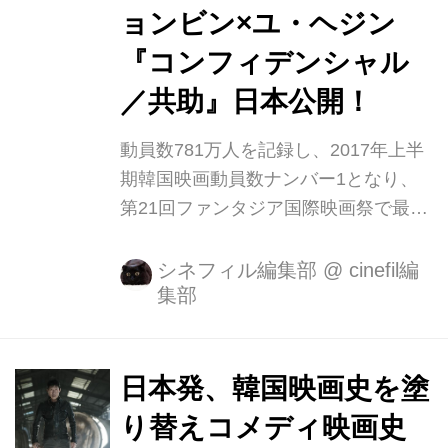
リアスな表情をしたユ・ヘジンが銃を
ョンビン×ユ・ヘジン
持ち、橋を封鎖！！国境を越えた前代
『コンフィデンシャル
未聞の“南北共助捜査”でタッグを組む
バディ感を表現！ 3日間...
／共助』日本公開！
動員数781万人を記録し、2017年上半
期韓国映画動員数ナンバー1となり、
第21回ファンタジア国際映画祭で最優
秀アクション賞を受賞したメガヒット
アクションエンターテインメント『共
シネフィル編集部
@
cinefil編
集部
助』（原題）が『コンフィデンシャル
／共助』の邦題にて2018年2月、
TOHOシネマズ 新宿ほかにて全国公開
することが決定致しました！ 『愛して
日本発、韓国映画史を塗
る、愛してない』、『王の涙 イ・サン
り替えコメディ映画史
の決断』を代表作にもちドラマ「シー