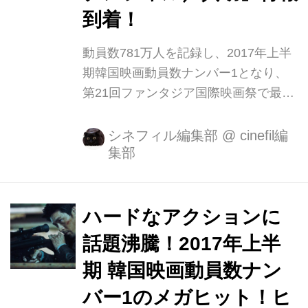
到着！
動員数781万人を記録し、2017年上半
期韓国映画動員数ナンバー1となり、
第21回ファンタジア国際映画祭で最優
秀アクション賞を受賞したメガヒット
アクションエンターテインメント『コ
シネフィル編集部
@
cinefil編
集部
ンフィデンシャル／共助』が2018年2
月、TOHOシネマズ 新宿ほかにて全国
公開することが決定！！ 決死の“共助
捜査”に挑むメガヒット・アクション・
ハードなアクションに
エンターテインメント 『コンフィデン
話題沸騰！2017年上半
シャル／共助』が待望の日本上陸！ テ
期 韓国映画動員数ナン
ィザービジュアルでは、スタイリッシ
ュなスーツに身を包むヒョンビンとシ
バー1のメガヒット！ヒ