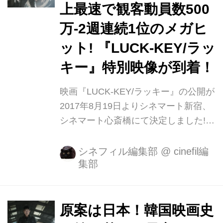
上最速で観客動員数500
クレット・ガーデン」で日本でも圧倒
的人気を獲得したヒョンビンが上司の
万-2週連続1位のメガヒ
裏切りにより妻と仲間を殺され、復讐
ット! 『LUCK-KEY/ラッ
に燃える北朝鮮の最強エリート刑事イ
キー』特別映像が到着！
ム・チョルリョンを演じ、『ベテラ
ン』、『LUCK-KEY ラッキー』...
映画『LUCK-KEY/ラッキー』の公開が
2017年8月19日よりシネマート新宿、
シネマート心斎橋にて決定しました!
本作の原案となったのは堺雅人と香川
照之という人気俳優の共演で話題とな
シネフィル編集部
@
cinefil編
集部
り、大ヒットを記録した内田けんじ監
督・脚本の映画『鍵泥棒のメソッ
ド』。 日本アカデミー賞を始め、名だ
たる映画賞を受賞した秀逸なストーリ
原案は日本！韓国映画史
ーを元に、韓国映画らしいエクストリ