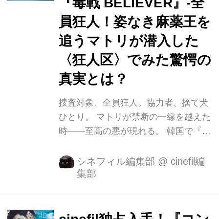
『毒戦 BELIEVER』-全
た驚異のヒット作『毒戦 BELIEVER』
が10月4日（金）シネマート新宿ほか
員狂人！姿なき麻薬王を
にて全国順次公開となります。 この
追うマトリが潜入した
度、「ノワール映画に挑戦する中で、
〈狂人区〉でみた驚愕の
僕が一番達成したいと思っていたこと
は、それぞれのキャラクターをで...
真実とは？
捜査対象、全員狂人。協力者、捨て犬
ひとり。 マトリが禁断の一線を越えた
時――至高の悪が現れる。 韓国で『ア
ベンジャーズ/インフィニティ・ウォ
ー』『デッドプール２』を押さえ初登
シネフィル編集部
@
cinefil編
集部
場第1位を記録し、日本でも熱狂的な
ファンを持つ潜入捜査ノワールの傑作
『新しき世界』（2013）を超える観客
動員数500万人を突破。その圧倒的な