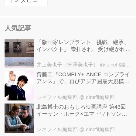
人気記事
「版画家レンブラント 挑戦、継承、
インパクト」 崇拝され、受け継がれ、
後世に影響を与えた版画技法！ 国立西
洋美術館にて9月23日まで開催中！
井上美也子（米澤美也子）
@ cinefil編集部
齊藤工『COMPLY+-ANCE コンプライ
アンス』で、再びアジア圏最大規模の
国際映画祭-上海国際映画祭"インター
ナショナル・パノラマ部門"に正式招
シネフィル編集部
@ cinefil編集部
待！
北島博士のおもしろ映画講座 第43回
イーサン・ホーク×エマ・ワトソン。
アメナーバル監督が仕掛ける、実話に
基づく衝撃のサスペンス『リグレッシ
シネフィル編集部
@ cinefil編集部
ョン』！