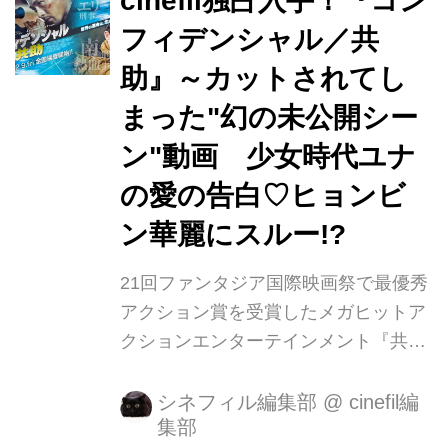
cinefil独占入手！『コン
完成度と個性に魅了され『毒戦』中毒
フィデンシャル／共
者が続出、異例の完全版まで公開され
助』～カットされてし
た驚異のヒット作『毒戦 BELIEVER』
が10月4日（金）シネマート新宿ほか
まった"幻の未公開シー
にて全国順次公開となります！ ノワー
ン"動画 少女時代ユナ
ル映画史を 塗り替える超弩級の傑作！
の愛の告白♡ヒョンビ
―OBSPLUS 待望の『毒戦
BELIEVER』日本版予...
ン華麗にスルー!?
21回ファンタジア国際映画祭で最優秀
アクション賞を受賞したメガヒットア
クションエンターテインメント『共
助』が『コンフィデンシャル／共助』
の邦題にてTOHOシネマズ 新宿ほかに
シネフィル編集部
@
cinefil編
集部
て全国絶賛公開中です！ 本作の主演に