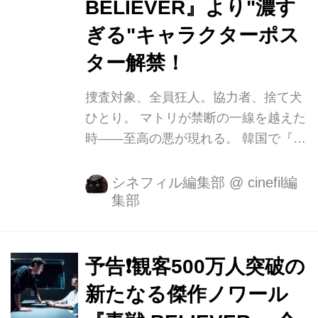
BELIEVER』より"濃す
ぎる"キャラクターポス
ター解禁！
捜査対象、全員狂人。協力者、捨て犬
ひとり。 マトリが禁断の一線を越えた
時――至高の悪が現れる。 韓国で『ア
ベンジャーズ/インフィニティ・ウォ
ー』『デッドプール２』を押さえ初登
シネフィル編集部
@
cinefil編
集部
場第1位を記録し、日本でも熱狂的な
ファンを持つ潜入捜査ノワールの傑作
『新しき世界』（2013）を超える観客
動員数500万人を突破。その圧倒的な
予告❗️観客500万人突破の
完成度と個性に魅了され『毒戦』中毒
新たなる傑作ノワール
者が続出、異例の完全版まで公開され