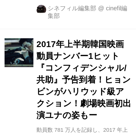
1を記録！ ◆第21回ファンタジア国際
シネフィル編集部
@
cinefil編
集部
映画祭で最優秀アクション賞を受賞し
たメガヒットアクションエンターテイ
ンメント！ 2月9日(金)より全国捜査中
【コンフィデンシャル／共助】の日本
2017年上半期韓国映画
のファンの皆様へのメッセージ動画が
動員ナンバー1ヒット
cinefilに到着いたしました。 本作の主
『コンフィデンシャル/
演にしてスタイリッシュなアクション
で魅せるのはドラマ「シークレット・
共助』予告到着！ヒョン
ガーデン」で日本でも圧倒的人気を獲
ビンがハリウッド級ア
得したヒョンビン、上司の裏切りによ
クション！劇場映画初出
り妻と仲間を殺され、復讐に燃える北
朝鮮の最強エリート刑...
演ユナの姿もー
動員数 781 万人を記録し、2017 年上