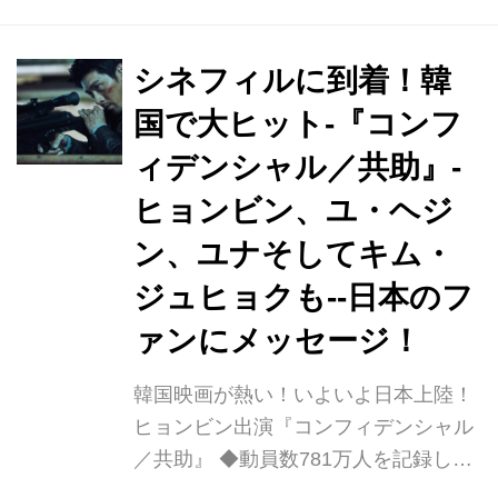
してスタイリッシュなアクションで魅
せるのは『愛してる、愛してない』、
『王の涙 イ・サンの決断』を代表作に
シネフィルに到着！韓
もちドラマ「シークレット・ガーデ
国で大ヒット-『コンフ
ン」で日本でも圧倒的人気を獲得した
ィデンシャル／共助』-
ヒョンビン、上司の裏切りにより妻と
仲間を殺され、復讐に燃える北朝鮮の
ヒョンビン、ユ・ヘジ
最強エリート刑事イム・チョルリョン
ン、ユナそしてキム・
を演じる。 そして『ベテラン』、
ジュヒョクも--日本のフ
『LUCK-KEY ラッキー』など韓国の名
優ユ・ヘジンが韓国側の庶民派熱血刑
ァンにメッセージ！
事カ...
韓国映画が熱い！いよいよ日本上陸！
ヒョンビン出演『コンフィデンシャル
／共助』 ◆動員数781万人を記録し、
2017年上半期韓国映画動員数ナンバー