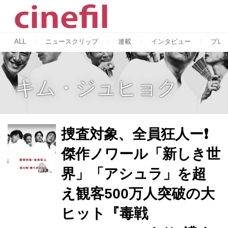
ALL
ニュースクリップ
連載
インタビュー
プレ
キム・ジュヒョク
捜査対象、全員狂人ー❗️
傑作ノワール「新しき世
界」「アシュラ」を超
え観客500万人突破の大
ヒット『毒戦