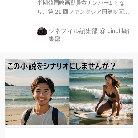
半期韓国映画動員数ナンバー1 とな
り、第 21 回ファンタジア国際映画祭
で最優秀アクション賞を受賞したメガ
ヒットアクションエンターテインメン
シネフィル編集部
@
cinefil編
集部
ト『コンフィデンシャル/共助』の公開
日が 2 月9日(金)と決定し、TOHO シ
ネマズ 新宿ほかにて全国公開致しま
す。 この度、解禁となる本予告映像で
は、北朝鮮と韓国の“共助捜査”の素と
なる緊迫の北朝鮮での冒頭シーンから
始まります。そこには北朝鮮の制服姿
のヒョンビンが裏切り者の上司役で、
今年10月に突然死去したキム・ジュヒ
ョクと対峙する姿が。 そしてヒョンビ
ン演じる北朝鮮のエリート刑事イム・
チョルリョンと名...