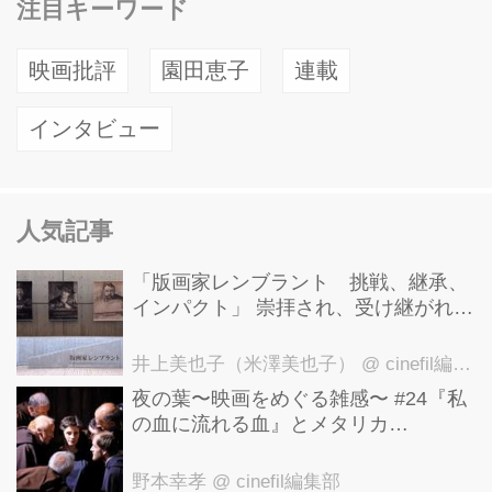
注目キーワード
映画批評
園田恵子
連載
インタビュー
人気記事
「版画家レンブラント 挑戦、継承、
インパクト」 崇拝され、受け継がれ、
後世に影響を与えた版画技法！ 国立西
洋美術館にて9月23日まで開催中！
井上美也子（米澤美也子）
@ cinefil編集部
夜の葉〜映画をめぐる雑感〜 #24『私
の血に流れる血』とメタリカ
「Nothing Else Matters」
野本幸孝
@ cinefil編集部