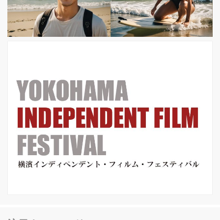
まじき無数の欠陥が絶妙に「笑い」と
して絡み合い、奇跡のコメディが生ま
れたのだ。 知識も技術も全く持ち合わ
せていなかったが、映画作りの情熱
だ...