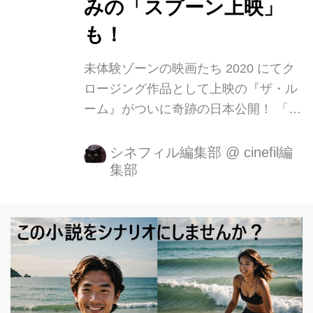
みの「スプーン上映」
も！
未体験ゾーンの映画たち 2020 にてク
ロージング作品として上映の『ザ・ル
ーム』がついに奇跡の日本公開！ 「最
高の最低映画」と呼ばれた『ザ・ルー
ム』は2003年の公開から現在まで、毎
シネフィル編集部
@
cinefil編
集部
日世界のどこかの劇場で上映され続け
ている。J・J・エイブラムス、ポー
ル・ラッド、ジョナ・ヒル等、数々の
ハリウッド業界人もファンを公言す
る。何故か。『ザ・ルーム』は唯一無
二の「奇妙」な作品だからだ。 支離滅
裂な脚本、間の抜けた演出、棒読み台
詞の演技など、 本来映画としてはある