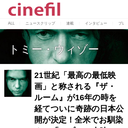
ALL
ニュースクリップ
連載
インタビュー
プレ
トミー・ウィゾー
21世紀「最高の最低映
画」と称される『ザ・
ルーム』が16年の時を
経てついに奇跡の日本公
開が決定！全米でお馴染