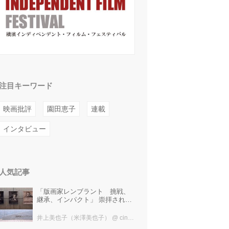
注目キーワード
映画批評
園田恵子
連載
インタビュー
人気記事
「版画家レンブラント 挑戦、
継承、インパクト」 崇拝され、
受け継がれ、後世に影響を与え
た版画技法！ 国立西洋美術館に
井上美也子（米澤美也子）
@ cinefil編集部
て9月23日まで開催中！