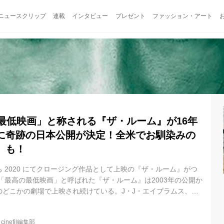
ニュースクリップ
連載
インタビュー
プレゼント
ファッション・アート
の最低映画」と称される『ザ・ルーム』が16年
に奇跡の日本公開が決定！全米でお馴染みの
」も！
 2020 にてクロージング作品として上映の『ザ・ルーム』がつ
「最高の最低映画」と呼ばれた『ザ・ルーム』は2003年の公開か
のどこかの劇場で上映され続けている。J・J・エイブラムス、ポ
・ヒル等、数々のハリウッド業界人もファンを公言する。何故
唯一無二の「奇妙」な作品だからだ。 支離滅裂な脚本、間の抜け
@
cinefil編集部