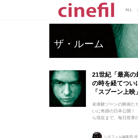
ALL
ザ・ルーム
21世紀「最高
の時を経てつい
「スプーン上映
未体験ゾーンの映画たち
いに奇跡の日本公開！ 
ら現在まで、毎日世界
ール・ラッド、ジョナ
か。『ザ・ルーム』は
シネフィル編集部