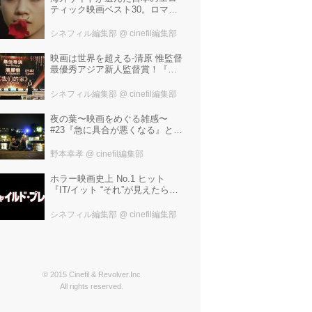
ティック映画ベスト30。ロマン
ポルノ、ATG、インディペンデ
ントから選ばれた、大島渚、塚
シネフィル編集部
@ cinefil編集部
本晋也、若松孝二---。
映画は世界を超える-清原 惟監督
最優秀アジア新人監督賞！『わ
たしたちの家』ブラジルに続き
中国最大の映画祭「上海国際映
シネフィル編集部
@ cinefil編集部
画祭」で受賞！
夜の葉〜映画をめぐる雑感〜
#23『急に具合が悪くなる』と宮
野真生子・磯野真穂『急に具合
が悪くなる』
野本幸孝
@ cinefil編集部
ホラー映画史上 No.1 ヒット
『IT/イット “それ”が見えたら、
終わり。』の製作陣が映画史に
残る“殺人人形”トラウマ映画『チ
シネフィル編集部
@ cinefil編集部
ャイルド・プレイ』を新たにー
© 2015 Cinefil & Revolver.Inc
All rights reserved.