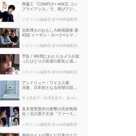
齊藤工『COMPLY+-ANCE コン
プライアンス』で、再びアジア
圏最大規模の国際映画祭-上海国
際映画祭"インターナショナル・
シネフィル編集部
@ cinefil編集部
パノラマ部門"に正式招待！
北島博士のおもしろ映画講座 第
43回 イーサン・ホーク×エマ・
ワトソン。アメナーバル監督が
仕掛ける、実話に基づく衝撃の
シネフィル編集部
@ cinefil編集部
サスペンス『リグレッショ
ン』！
予告！9年間にわたりカメラが追
ったひとりの若者の変化と成長
の記録『ぼくが性別「ゼロ」に
戻るとき 空と木の実の9年間』
シネフィル編集部
@ cinefil編集部
アンドリュー・ワイエス展
没後、日本初となる待望の回顧
展！ 作品に描かれた「境界」と
は？ 独自の精神世界を描く 豊
井上美也子（米澤美也子）
@ cinefil編集部
田市美術館にて7月18日から9月
23日まで開催！
直木賞受賞作の衝撃の完全映画
化！北川景子主演『ファースト
ラヴ』。堤幸彦が「密度の濃い
化学反応」と絶賛した追加キャ
シネフィル編集部
@ cinefil編集部
ストは中村倫也 芳根京子 窪
塚洋介！
海外サイトが選んだ日本のエロ