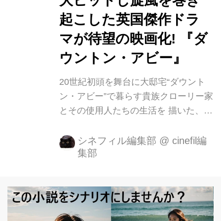
大ヒットし旋風を巻き
NO.1獲得!★(2019/9/20~22 Box Office
Mojo調べ) 全世界に旋風を巻きおこし
起こした英国傑作ドラ
た、大ヒットテレビシリーズのスタッ
マが待望の映画化! 『ダ
フ&キャストが再集結。 歴史ある重厚
ウントン・アビー』
な屋敷で豪華絢爛な...
20世紀初頭を舞台に大邸宅“ダウント
ン・アビー”で暮らす貴族クローリー家
とその使用人たちの生活を 描いた、英
国傑作ドラマが待望の映画化！ 2010
年9月の放送開始以来、ゴールデング
シネフィル編集部
@
cinefil編
集部
ローブ賞やエミー賞に輝き、世界200
以上の国と地域で大ヒットした傑作ド
ラマシリーズが遂にスクリーン
へ!**『ダウントン・アビー』が2020年
1月10日(金)、TOHOシネマズ 日比谷