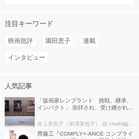
注目キーワード
映画批評
園田恵子
連載
インタビュー
人気記事
「版画家レンブラント 挑戦、継承、
インパクト」 崇拝され、受け継がれ、
後世に影響を与えた版画技法！ 国立西
洋美術館にて9月23日まで開催中！
井上美也子（米澤美也子）
@ cinefil編集部
齊藤工『COMPLY+-ANCE コンプライ