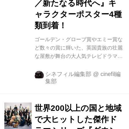
／新たなる時代へ』キ
ャラクターポスター4種
類到着！
ゴールデン・グローブ賞やエミー賞な
ど数々の賞に輝いた、英国貴族の壮麗
な屋敷が舞台の大人気テレビドラマシ
リーズ「ダウントン・アビー」。物語
の舞台は、1912年から25年のイングラ
シネフィル編集部
@
cinefil編
集部
ンド北東部・ヨークシャーのカントリ
ー・ハウスと呼ばれる大邸宅。グラン
サム伯爵クローリー家とその使用人た
ちの生活に歴史上の出来事が織り込ま
世界200以上の国と地域
れたヒューマンドラマが展開する本シ
で大ヒットした傑作ド
リーズは、2015年のシーズン6までの