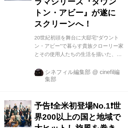
ラマシリーズ『ダウン
全52エピソードをもって幕を閉じ、
2019年に劇場版として復活を遂げる
トン・アビー』が遂に
と、社会現象を巻き起こしました。そ
スクリーンへ！
んな待望の長編映画第二弾『ダウント
ン・アビー／新たなる時代へ』が9月
20世紀初頭を舞台に大邸宅“ダウント
30日（金）に遂に日本公開いたしま
ン・アビー”で暮らす貴族クローリー家
す。...
とその使用人たちの生活を描いた、英
国傑作ドラマが待望の映画化! 2010年9
月の放送開始以来、ゴールデングロー
シネフィル編集部
@
cinefil編
集部
ブ賞やエミー賞に輝き、世界200以上
の国と地域で大ヒットした傑作ドラマ
シリーズが遂にスクリーンへ!『ダウン
トン・アビー』が2020年1月10日
予告❗️全米初登場No.1❗️世
(金)、TOHOシネマズ 日比谷他全国ロ
界200以上の国と地域で
ードショーとなります。 ★全米初登場