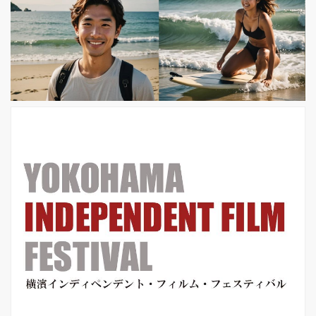
他全国ロードショーとなります。 全米
初登場No.1！FOCUS作品歴代No.1オ
ープニングという華々しい記録を打ち
立て、米・映画批評サイ
ト”rottentomatoes”では 批評家84%フ
レッシ ュ、観客95%フレッシュのハイ
スコ...