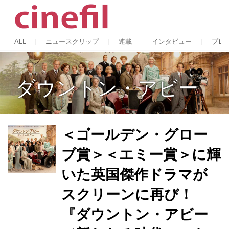
ALL
ニュースクリップ
連載
インタビュー
プレ
ダウントン・アビー
＜ゴールデン・グロー
ブ賞＞＜エミー賞＞に輝
いた英国傑作ドラマが
スクリーンに再び！
『ダウントン・アビー