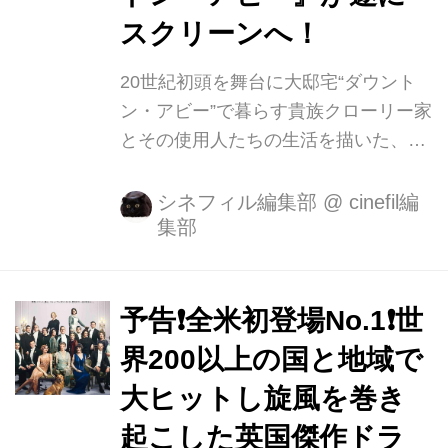
スクリーンへ！
20世紀初頭を舞台に大邸宅“ダウント
ン・アビー”で暮らす貴族クローリー家
とその使用人たちの生活を描いた、英
国傑作ドラマが待望の映画化! 2010年9
月の放送開始以来、ゴールデングロー
シネフィル編集部
@
cinefil編
集部
ブ賞やエミー賞に輝き、世界200以上
の国と地域で大ヒットした傑作ドラマ
シリーズが遂にスクリーンへ!『ダウン
トン・アビー』が2020年1月10日
予告❗️全米初登場No.1❗️世
(金)、TOHOシネマズ 日比谷他全国ロ
界200以上の国と地域で
ードショーとなります。 ★全米初登場
大ヒットし旋風を巻き
NO.1獲得!★(2019/9/20~22 Box Office
Mojo調べ) 全世界に旋風を巻きおこし
起こした英国傑作ドラ