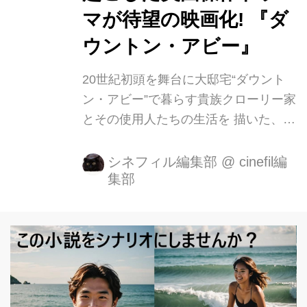
た、大ヒットテレビシリーズのスタッ
マが待望の映画化! 『ダ
フ&キャストが再集結。 歴史ある重厚
ウントン・アビー』
な屋敷で豪華絢爛な...
20世紀初頭を舞台に大邸宅“ダウント
ン・アビー”で暮らす貴族クローリー家
とその使用人たちの生活を 描いた、英
国傑作ドラマが待望の映画化！ 2010
年9月の放送開始以来、ゴールデング
シネフィル編集部
@
cinefil編
集部
ローブ賞やエミー賞に輝き、世界200
以上の国と地域で大ヒットした傑作ド
ラマシリーズが遂にスクリーン
へ!**『ダウントン・アビー』が2020年
1月10日(金)、TOHOシネマズ 日比谷
他全国ロードショーとなります。 全米
初登場No.1！FOCUS作品歴代No.1オ