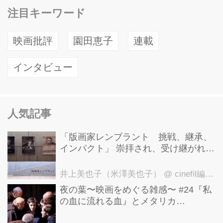
注目キーワード
映画批評
園田恵子
連載
インタビュー
人気記事
「版画家レンブラント 挑戦、継承、
インパクト」 崇拝され、受け継がれ、
後世に影響を与えた版画技法！ 国立西
洋美術館にて9月23日まで開催中！
井上美也子（米澤美也子）
@ cinefil編集部
夜の葉〜映画をめぐる雑感〜 #24『私
の血に流れる血』とメタリカ
「Nothing Else Matters」