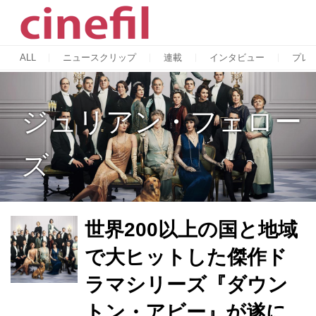
ALL
ニュースクリップ
連載
インタビュー
プレ
ジュリアン・フェロー
ズ
世界200以上の国と地域
で大ヒットした傑作ド
ラマシリーズ『ダウン
トン・アビー』が遂に