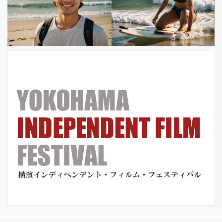
ープニングという華々しい記録を打ち
立て、米・映画批評サイ
ト”rottentomatoes”では 批評家84%フ
レッシ ュ、観客95%フレッシュのハイ
スコ...