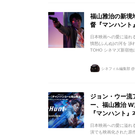
は『レッドクリフ』シ..
福山雅治の新境地
督『マンハント
日本映画への愛に溢れ
憤怒(ふんぬ)の河を 渉
TOHO シネマズ新宿
熱狂させたジョン・ウ
在。 舞台は日本で、2
シネフィル編集部
主演のチャン・ハンユ
は彼を追う孤高の刑事
げます。 この度解...
ジョン・ウー流
ー、福山雅治 W
『マンハント』
日本映画への愛に溢れ
演でも映画化された原作