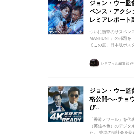
ジョン・ウー監
ペンス・アクシ
レミアレポート
ついに衝撃のサスペン
MANHUNT』の邦題
てこの度、日本版ポス
から電車が迫りくる線
す直前の水上バイクに
シネフィル編集部
ジョン・ウー監督なら
ョンファン期待の特報
に加え、英語を話す福山
ジョン・ウー監
格公開へ--チ
び--
「香港ノワール」を代
（英雄本色）のデジタ
た。 香港の闇社会を悲