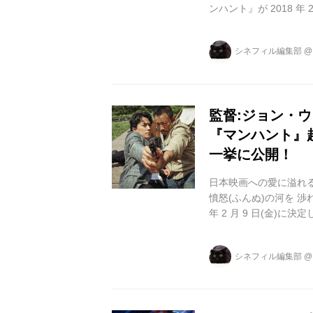
ンハント』が 2018 年
す。 世界中のアクシ
儀はそのままに、チャ
シネフィル編集部
スクリーン上で躍動し
のアクション映画で、
れ逃亡する弁護士ドゥ・.
監督:ジョン・ウ
『マンハント』
一挙に公開！
日本映画への愛に溢れ
憤怒(ふんぬ)の河を 
年 2 月 9 日(金)
ション映画ファンを熱
チャン・ハンユー、 
シネフィル編集部
す。 本作は『レッド
台は日本。 2016年
ーが無実の罪...