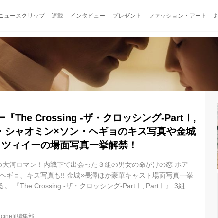
ニュースクリップ
連載
インタビュー
プレゼント
ファッション・アート
he Crossing -ザ・クロッシング-PartⅠ,
ン・シャオミン×ソン・ヘギョのキス写真や金城
・ツィイーの場面写真一挙解禁！
の大河ロマン！内戦下で出会った３組の男女の命がけの恋 ホア
ヘギョ、キス写真も!! 金城×長澤ほか豪華キャスト場面写真一挙
The Crossing -ザ・クロッシング-PartⅠ, PartⅡ』 3組の
移りゆく愛の物語を、国民党（蒋介石しょうかいせき）と共産党
も激化した、1945年国共内戦を舞台に描いた本作。当時、日本
@
cinefil編集部