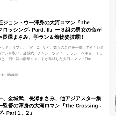
と、中国本土は激しい内戦状態にあり、多くの人々が犠牲となっ
を題材に選び監督を務めたのは、『男たちの挽歌』『レッドクリ
匠ジョン・ウー渾身の大河ロマン『The
ザ・クロッシング- PartI, II』ー３組の男女の命が
×長澤まさみ、学ラン＆着物姿披露!!
ッドクリフ』、『M:I-2』など、数々の名作を手掛けてきた巨匠
ガホンを取り、金城武、チャン・ツィイー、ソン・ヘギョ、そし
と、日中韓の豪華キャストが集結した大河ロマン『The
ッシング- PartI, II』が、6月7日(金)よりシネマート新宿・心斎橋他に
す!! 運命が、交差する。 3組の男女の出会いと別れ、移りゆく愛
@
cinefil編集部
石 しょうかいせき)と共産党(毛沢東)との対立が最も激化した、
台に描いた本作。 当時、日本の占領下にあった台湾と、中国...
ー、金城武、長澤まさみ、他アジアスター集
督の渾身の大河ロマン『The Crossing -
 Part１, ２』