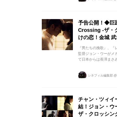
の占領下にあった台湾
た。 この歴史的大戦
フ』『...
予告公開！◆巨
Crossing -
けの恋！金城 武
『男たちの挽歌』、『レ
監督ジョン・ウーがメ
て日本からは長澤まさみ
Crossing -ザ・クロ
て全国順次公開となりま
シネフィル編集部
の物語を、国民党(蒋介
1945年国共内戦を舞
チャン・ツィイ
結！ジョン・ウー監
ザ・クロッシング-