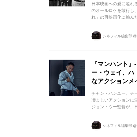
日本映画への愛に溢れる
のオールロケを敢行し
れ」の再映画化に挑んだ映
他にていよいよ全国公
ン・ウー監督独自のア
シネフィル編集部
ジアや日本を代表する
する弁護士ドゥ・チウ
事矢村聡を福山雅治が..
『マンハント』
ー・ウェイ、ハ
なアクションメ
チャン・ハンユー、チ
凄まじいアクションに注
ジョン・ウー監督が、
「君よ憤怒 (ふんぬ)の
(金)より、TOHO 
シネフィル編集部
ンを熱狂させたジョン
ー、福山雅治他、アジ