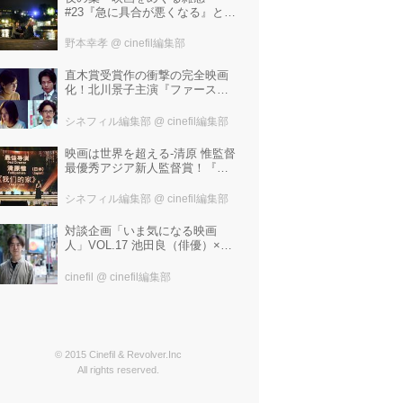
#23『急に具合が悪くなる』と宮
野真生子・磯野真穂『急に具合
が悪くなる』
野本幸孝
@ cinefil編集部
直木賞受賞作の衝撃の完全映画
化！北川景子主演『ファースト
ラヴ』。堤幸彦が「密度の濃い
化学反応」と絶賛した追加キャ
シネフィル編集部
@ cinefil編集部
ストは中村倫也 芳根京子 窪
塚洋介！
映画は世界を超える-清原 惟監督
最優秀アジア新人監督賞！『わ
たしたちの家』ブラジルに続き
中国最大の映画祭「上海国際映
シネフィル編集部
@ cinefil編集部
画祭」で受賞！
対談企画「いま気になる映画
人」VOL.17 池田良（俳優）×飯
塚冬酒（映画製作・プロデュー
サー）
cinefil
@ cinefil編集部
© 2015 Cinefil & Revolver.Inc
All rights reserved.