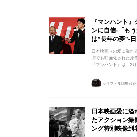
ン、「ハードボイルド
なる國村隼に加え、竹中
『マンハント』
ンに自信-「も
は”長年の夢”-
日本映画への愛に溢れ
演でも映画化された原
『マンハント』は、2月
界中のアクション映画
のままに、W主演を務
シネフィル編集部
大抜擢された中国の歌
ても人気のハ・ジウォ
ョン・ウー作品出演とな
日本映画愛に溢
たアクション撮
ング特別映像到