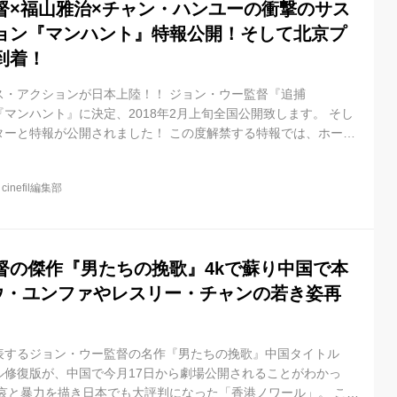
督×福山雅治×チャン・ハンユーの衝撃のサス
ョン『マンハント』特報公開！そして北京プ
到着！
ス・アクションが日本上陸！！ ジョン・ウー監督『追捕
を『マンハント』に決定、2018年2月上旬全国公開致します。 そし
ターと特報が公開されました！ この度解禁する特報では、ホーム
路に飛び降り逃亡するチャン・ハンユーのアクションや、走り出
飛び移る福山のアクションなど多くのアクションシーンが登場！
@
cinefil編集部
ではのスローモーションシーンや白い鳩なども垣間見れ、アクシ
となっています。 また、珍しい福山雅治さんのアクションシーン
の演技にも要注...
督の傑作『男たちの挽歌』4kで蘇り中国で本
ョウ・ユンファやレスリー・チャンの若き姿再
表するジョン・ウー監督の名作『男たちの挽歌』中国タイトル
ル修復版が、中国で今月17日から劇場公開されることがわかっ
哀と暴力を描き日本でも大評判になった「香港ノワール」。 この