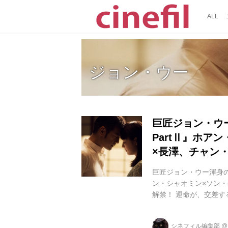
ALL
ジョン・ウー
巨匠ジョン・ウー『T
PartⅡ』ホア
×長澤、チャン
巨匠ジョン・ウー渾身
ン・シャオミン×ソン・
解禁！ 運命が、交差する。 『
男女の出会いと別れ、
（毛沢東）との対立が最
シネフィル編集部