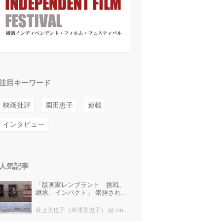
注目キーワード
映画批評
園田恵子
連載
インタビュー
人気記事
「版画家レンブラント 挑戦、
継承、インパクト」 崇拝され、
受け継がれ、後世に影響を与え
た版画技法！ 国立西洋美術館に
井上美也子（米澤美也子）
@ cinefil編集部
て9月23日まで開催中！