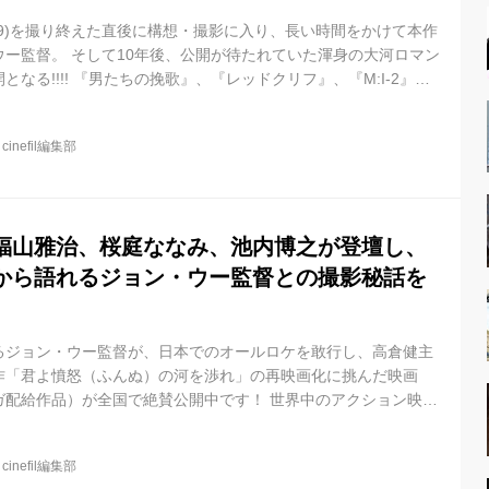
,09)を撮り終えた直後に構想・撮影に入り、長い時間をかけて本作
ー監督。 そして10年後、公開が待たれていた渾身の大河ロマン
なる!!!! 『男たちの挽歌』、『レッドクリフ』、『M:I-2』な
け、世界中にファンを持つ巨匠監督ジョン・ウーがメガホンを取
ツィイー、ソン・ヘギョ、そして日本からは長澤まさみと、日中
@
cinefil編集部
大河ロマン、『The Crossing(原題)』が、邦題『The
ング- PartI,II』に決定し、6月7日(金)より日...
福山雅治、桜庭ななみ、池内博之が登壇し、
から語れるジョン・ウー監督との撮影秘話を
るジョン・ウー監督が、日本でのオールロケを敢行し、高倉健主
作「君よ憤怒（ふんぬ）の河を渉れ」の再映画化に挑んだ映画
ガ配給作品）が全国で絶賛公開中です！ 世界中のアクション映画
ョン・ウー監督独自のアクション流儀はそのままに、W主演を務
と福山雅治の他、謎のヒロイン・真由美に大抜擢された中国の歌
@
cinefil編集部
し屋レインには韓国でアクション女優としても人気のハ・ジウォ