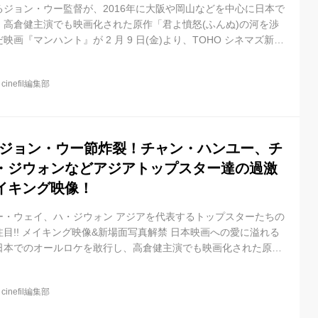
ジョン・ウー監督が、2016年に大阪や岡山などを中心に日本で
、高倉健主演でも映画化された原作「君よ憤怒(ふんぬ)の河を渉
画『マンハント』が 2 月 9 日(金)より、TOHO シネマズ新宿
開致します。 世界中のアクション映画ファンを熱狂させたジョ
クション流儀はそのままに、チャン・ハンユー、 福山雅治他、ア
@
cinefil編集部
キャストがスクリーン上で躍動します。 無実の罪を着せられ逃亡
をチャン・ハンユーが演じ、 彼を追いながら事件の真相に迫る刑
.
-ジョン・ウー節炸裂！チャン・ハンユー、チ
・ジウォンなどアジアトップスター達の過激
イキング映像！
ー・ウェイ、ハ・ジウォン アジアを代表するトップスターたちの
目!! メイキング映像&新場面写真解禁 日本映画への愛に溢れる
日本でのオールロケを敢行し、高倉健主演でも映画化された原作
河を渉れ」の再映画化に挑んだ映画『マンハント』が 2 月 9 日
シネマズ新宿他にて全国公開致します。 世界中のアクション映画ファ
@
cinefil編集部
・ウー監督独自のアクション流儀はそのままに、チャン・ハンユ
アや日本を代表するキャストがスクリーン上で躍動します。 本作