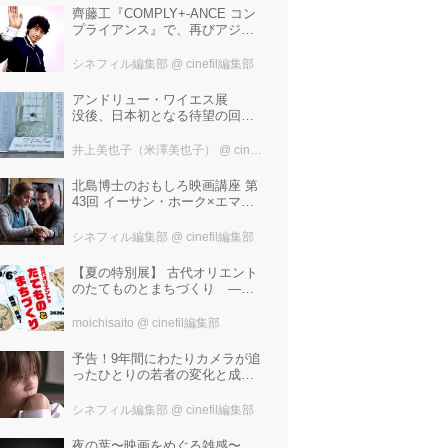
齊藤工『COMPLY+-ANCE コン
プライアンス』で、再びアジア
圏最大規模の国際映画祭-上海国
際映画祭"インターナショナル・
シネフィル編集部
@ cinefil編集部
パノラマ部門"に正式招待！
アンドリュー・ワイエス展
没後、日本初となる待望の回顧
展！ 作品に描かれた「境界」と
は？ 独自の精神世界を描く 豊
井上美也子（米澤美也子）
@ cinefil編集部
田市美術館にて7月18日から9月
23日まで開催！
北島博士のおもしろ映画講座 第
43回 イーサン・ホーク×エマ・
ワトソン。アメナーバル監督が
仕掛ける、実話に基づく衝撃の
シネフィル編集部
@ cinefil編集部
サスペンス『リグレッショ
ン』！
【夏の特別展】 古代オリエント
のたてものとまちづくり —模
型で探検！—
moichisaito
@ cinefil編集部
予告！9年間にわたりカメラが追
ったひとりの若者の変化と成長
の記録『ぼくが性別「ゼロ」に
戻るとき 空と木の実の9年間』
シネフィル編集部
@ cinefil編集部
夜の葉〜映画をめぐる雑感〜