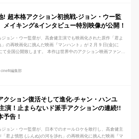
.
! 超本格アクション初挑戦-ジョン・ウー監
』メイキング&インタビュー特別映像が公開！
るジョン・ウー監督が、高倉健主演でも映画化された原作「君よ
れ」の再映画化に挑んだ映画『マンハント』が 2 月 9 日(金)に
他にて全国公開致します。 本作は世界中のアクション映画ファンを
ー監督久々のアクション映画で、その独自のアクション流儀は健
016年に大阪・岡山を中心にオール日本ロケが敢行されました。W
@
cinefil編集部
ーは無実の罪を着せられ逃 亡する弁護士ドゥ・チウを、福山雅治
矢村聡を演じており、スクリーン上で激しいアクションを繰り広
アクション復活そして進化-チャン・ハンユ
主演！止まらないド派手アクションの連続!!
本予告！
るジョン・ウー監督が、日本でのオールロケを敢行し、高倉健主
「君よ憤怒 (ふんぬ)の河を渉れ」の再映画化に挑んだ映画『マ