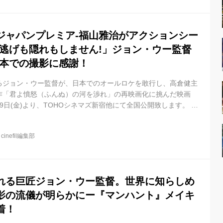
／新・男たちの挽歌」以来２５年ぶりのジョン・ウー作品出演と
直人、倉田保昭、斎藤工、桜...
ジャパンプレミア-福山雅治がアクションシー
う逃げも隠れもしません!」ジョン・ウー監督
日本での撮影に感謝！
るジョン・ウー監督が、日本でのオールロケを敢行し、高倉健主
作「君よ憤怒（ふんぬ）の河を渉れ」の再映画化に挑んだ映画
9日(金)より、TOHOシネマズ新宿他にて全国公開致します。 世
ファンを熱狂させたジョン・ウー監督独自のアクション流儀はそ
めるチャン・ハンユーと福山雅治の他、謎のヒロイン・真由美に
@
cinefil編集部
姫チー・ウェイ、女殺し屋レインには韓国でアクション女優とし
ン、「ハードボイルド／新・男たちの挽歌」以来２５年ぶりのジ
る國村隼に加え、竹中...
れる巨匠ジョン・ウー監督。世界に知らしめ
影の流儀が明らかにー『マンハント』メイキ
着！