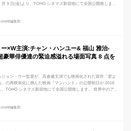
 2 月 9 日(金)より、TOHO シネマズ新宿他にて全国公開致しま
ョン映画ファンを熱狂させたジョン・ウー監督独自のアクション流
ン・ハンユー、福山雅治他、アジアや日本を代表するキャストが
@
cinefil編集部
ます。 本作は『レッドクリフ』シリーズのジョン・ウー監督久々
撮影は日本、大阪を中心に昨年行われました。無実の罪を着せら
..
 ー×W主演:チャン・ハンユー& 福山 雅治-
超豪華俳優達の緊迫感溢れる場面写真 8 点を
るジョン・ウー監督が、高倉健主演でも映画化された原作「君よ
渉れ」の再映画化に挑んだ映画『マンハント』の公開初日が 2018
に決定し、TOHO シネマズ新宿他にて全国公開致します。 世界中のアク
狂させたジョン・ウー監督独自のアクション流儀はそのままに、
福山雅治他、アジアを代表するキャストがスクリーン上で躍動しま
@
cinefil編集部
クリフ』シリーズのジョン・ウー監督久々のアクション映画で、舞
、大阪を中心にオール日本ロケが敢行されました。 チャン・ハンユ