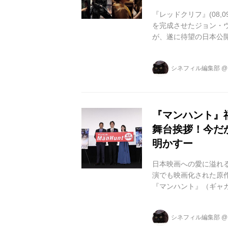
『レッドクリフ』(08
を完成させたジョン・ウ
が、遂に待望の日本公開と
ど、数々の名作を手掛
り、金城武、チャン・
シネフィル編集部
韓の豪華キャストが集結した
Crossing -ザ・クロッシ
『マンハント』
舞台挨拶！今だ
明かすー
日本映画への愛に溢れ
演でも映画化された原
『マンハント』（ギャ
ファンを熱狂させたジ
めるチャン・ハンユー
シネフィル編集部
姫チー・ウェイ、女殺