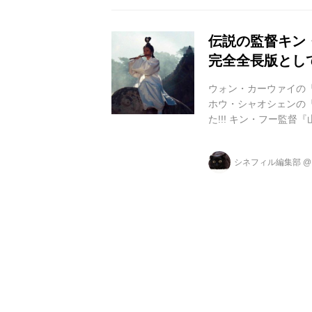
だが、上述の中国伝統..
伝説の監督キン
完全全長版とし
ウォン・カーウァイの
ホウ・シャオシェンの
た!!! キン・フー監督
劇の影響のもと、アク
国際映画祭での受賞を
シネフィル編集部
ブルース・リーやジャ
与えながらも、当時の
やく 驚きをもって「発見