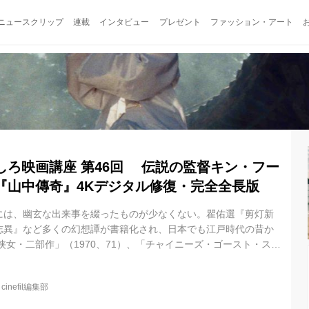
ニュースクリップ
連載
インタビュー
プレゼント
ファッション・アート
しろ映画講座 第46回 伝説の監督キン・フー
『山中傳奇』4Kデジタル修復・完全全長版
には、幽玄な出来事を綴ったものが少なくない。瞿佑選『剪灯新
志異』など多くの幻想譚が書籍化され、日本でも江戸時代の昔か
侠女・二部作」（1970、71）、「チャイニーズ・ゴースト・スト
「画皮 あやかしの恋」（2008）は、いずれも『聊斎志異』のエピ
。 本作は「侠女」の監督胡金銓（キン・フー）が脚本も手掛けた
@
cinefil編集部
時間10分の大作である。 日本では映画祭などで2時間の短縮版が上
は4Ｋデジタル修復全長版での公開だ。 ストーリーはオリジナル