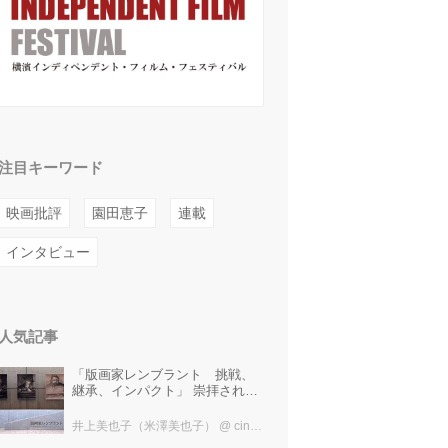
注目キーワード
映画批評
園田恵子
連載
インタビュー
人気記事
「版画家レンブラント 挑戦、
継承、インパクト」 崇拝され、
受け継がれ、後世に影響を与え
た版画技法！ 国立西洋美術館に
井上美也子（米澤美也子）
@ cinefil編集部
て9月23日まで開催中！