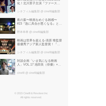
化！北川景子主演『ファースト
ラヴ』。堤幸彦が「密度の濃い
化学反応」と絶賛した追加キャ
シネフィル編集部
@ cinefil編集部
ストは中村倫也 芳根京子 窪
塚洋介！
夜の葉〜映画をめぐる雑感〜
#23『急に具合が悪くなる』と宮
野真生子・磯野真穂『急に具合
が悪くなる』
野本幸孝
@ cinefil編集部
映画は世界を超える-清原 惟監督
最優秀アジア新人監督賞！『わ
たしたちの家』ブラジルに続き
中国最大の映画祭「上海国際映
シネフィル編集部
@ cinefil編集部
画祭」で受賞！
対談企画「いま気になる映画
人」VOL.17 池田良（俳優）×飯
塚冬酒（映画製作・プロデュー
サー）
cinefil
@ cinefil編集部
© 2015 Cinefil & Revolver.Inc
All rights reserved.