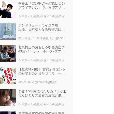
齊藤工『COMPLY+-ANCE コン
プライアンス』で、再びアジア
圏最大規模の国際映画祭-上海国
際映画祭"インターナショナル・
シネフィル編集部
@ cinefil編集部
パノラマ部門"に正式招待！
アンドリュー・ワイエス展
没後、日本初となる待望の回顧
展！ 作品に描かれた「境界」と
は？ 独自の精神世界を描く 豊
井上美也子（米澤美也子）
@ cinefil編集部
田市美術館にて7月18日から9月
23日まで開催！
北島博士のおもしろ映画講座 第
43回 イーサン・ホーク×エマ・
ワトソン。アメナーバル監督が
仕掛ける、実話に基づく衝撃の
シネフィル編集部
@ cinefil編集部
サスペンス『リグレッショ
ン』！
【夏の特別展】 古代オリエント
のたてものとまちづくり —模
型で探検！—
moichisaito
@ cinefil編集部
予告！9年間にわたりカメラが追
ったひとりの若者の変化と成長
の記録『ぼくが性別「ゼロ」に
戻るとき 空と木の実の9年間』
シネフィル編集部
@ cinefil編集部
直木賞受賞作の衝撃の完全映画