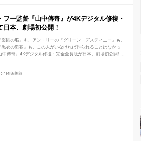
.
・フー監督『山中傳奇』が4Kデジタル修復・
て日本、劇場初公開！
『楽園の瑕』も、アン・リーの『グリーン・デスティニー』も、
『黒衣の刺客』も、この人がいなければ作られることはなかっ
『山中傳奇』4Kデジタル修復・完全全長版が日本、劇場初公開! 京
ション映画を芸術の域にまで高め、中華圏としては初めてカンヌ
果たし、世界に知られることとなった伝説の監督・キン・フー。
@
cinefil編集部
ッキー・チェンを始め とした香港アクション界に絶大なる影響を
日本では紹介されることなく、後の映画祭上映などを通じてよう
」された彼...