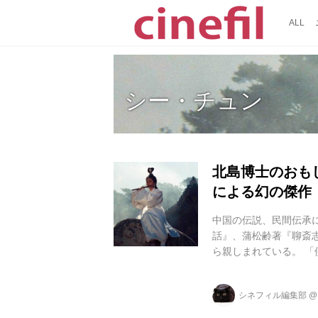
ALL
シー・チュン
北島博士のおも
による幻の傑作
中国の伝説、民間伝承
話』、蒲松齢著『聊斎
ら親しまれている。 「
ーリー」（1987）、
ソードを基にしている
シネフィル編集部
79年作で、上映時間3
映されていたが、今回