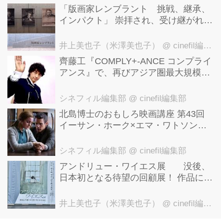
「版画家レンブラント 挑戦、継承、
インパクト」 崇拝され、受け継がれ、
後世に影響を与えた版画技法！ 国立西
洋美術館にて9月23日まで開催中！
井上美也子（米澤美也子）
@ cinefil編集部
齊藤工『COMPLY+-ANCE コンプライ
アンス』で、再びアジア圏最大規模の
国際映画祭-上海国際映画祭"インター
ナショナル・パノラマ部門"に正式招
シネフィル編集部
@ cinefil編集部
待！
北島博士のおもしろ映画講座 第43回
イーサン・ホーク×エマ・ワトソン。
アメナーバル監督が仕掛ける、実話に
基づく衝撃のサスペンス『リグレッシ
シネフィル編集部
@ cinefil編集部
ョン』！
アンドリュー・ワイエス展 没後、
日本初となる待望の回顧展！ 作品に描
かれた「境界」とは？ 独自の精神世
界を描く 豊田市美術館にて7月18日か
井上美也子（米澤美也子）
@ cinefil編集部
ら9月23日まで開催！