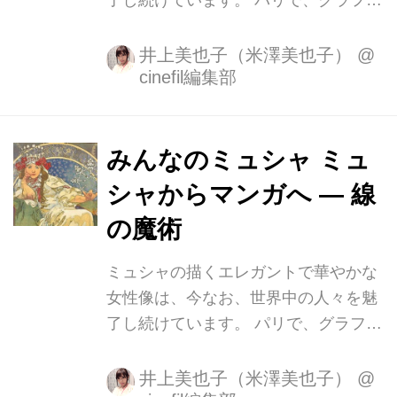
了し続けています。 パリで、グラフィ
ック・アーティストとして成功し、ア
ール・ヌーヴォーの騎手として名をな
井上美也子（米澤美也子）
@
cinefil編集部
したアル フォンス・ミュシャ（1860
－1939）。 「アール・ヌーヴォー」
とは文字通り、「新しい芸術」という
意味で、19世紀末から20世紀初頭にか
みんなのミュシャ ミュ
けて、ヨーロッパを中心に花開いた国
シャからマンガへ ― 線
際的な美術運動です。 ミュシャの、流
の魔術
れるような曲線で描かれた優美な女性
のポスターや装飾パネルは、「線の魔
ミュシャの描くエレガントで華やかな
術」とも言われ、美術史上大きな改革
女性像は、今なお、世界中の人々を魅
をもたらしました。 ミュシャの没後80
了し続けています。 パリで、グラフィ
年を記念し、「みんなのミュシャ ミュ
ック・アーティストとして成功し、ア
シャからマンガへ ― 線の魔...
ール・ヌーヴォーの旗手として名をな
井上美也子（米澤美也子）
@