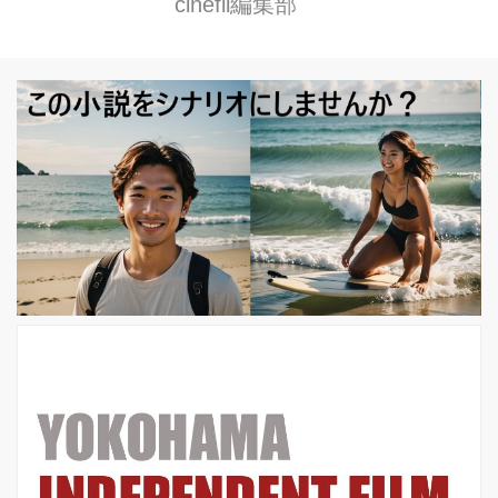
cinefil編集部
した アルフォンス・ミュシャ(1860-
1939)。 「アール・ヌーヴォー」とは
文字通り、「新しい芸術」という意味
で、19世紀末から20世紀初頭にかけ
て、ヨーロッパを中心に花開いた国際
的な美術運動です。 ミュシャの、流れ
るような曲線で描かれた優美な女性の
ポスターや装飾パネルは、「線の魔
術」とも言われ、美術史上、大きな改
革をもたらしました。 このたび、ミュ
シャの没後80年を記念し、「みんなの
ミュシャ ミュシャからマンガへ...