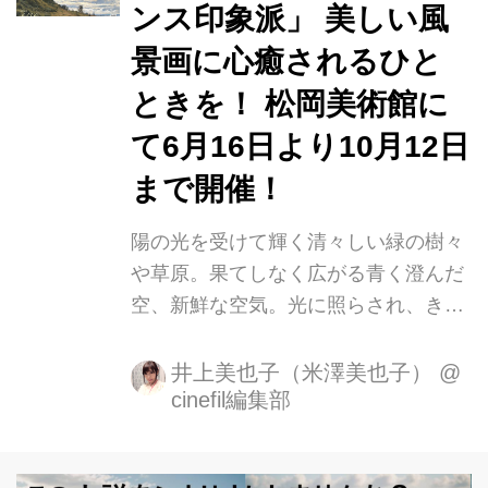
ンス印象派」 美しい風
景画に心癒されるひと
ときを！ 松岡美術館に
て6月16日より10月12日
まで開催！
陽の光を受けて輝く清々しい緑の樹々
や草原。果てしなく広がる青く澄んだ
空、新鮮な空気。光に照らされ、きら
きらと水面が輝く海、静かに打ち寄せ
る波。このような風景は、いつの時代
井上美也子（米澤美也子）
@
cinefil編集部
もわたしたちの心を癒してくれます。
イギリス史上最も繁栄したといわれる
ヴィクトリア女王治世（1837-1901）