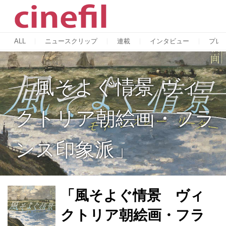
ALL
ニュースクリップ
連載
インタビュー
プレ
「風そよぐ情景 ヴィ
クトリア朝絵画・フラ
ンス印象派」
「風そよぐ情景 ヴィ
クトリア朝絵画・フラ