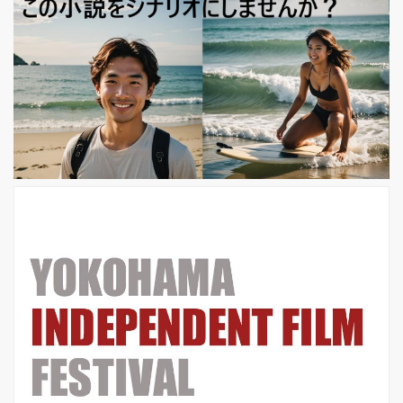
において、都市や工業技術の成長を目
の当たりにした人々にとって、美しい
風景画は、のどかな田園風景への郷愁
を誘い、疲れた心にやすらぎをあたえ
てくれるものとして大変好まれまし
た。 光を受けたその瞬間のきらめきや
光景をキャンバスに捉えようとしたフ
ランス印象派、さらに当時の光学、色
彩理論を参考にした新印象派も生まれ
ました...