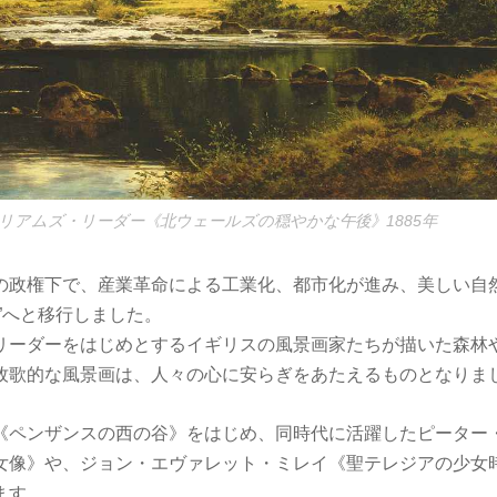
リアムズ・リーダー《北ウェールズの穏やかな午後》1885年
の政権下で、産業革命による工業化、都市化が進み、美しい自
”へと移行しました。
リーダーをはじめとするイギリスの風景画家たちが描いた森林
牧歌的な風景画は、人々の心に安らぎをあたえるものとなりま
《ペンザンスの西の谷》をはじめ、同時代に活躍したピーター
女像》や、ジョン・エヴァレット・ミレイ《聖テレジアの少女
ます。