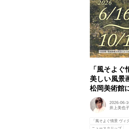
「風そよぐ
美しい風景
松岡美術館に
2026-06-1
井上美也
「風そよぐ情景 ヴィ
ニュースクリップ