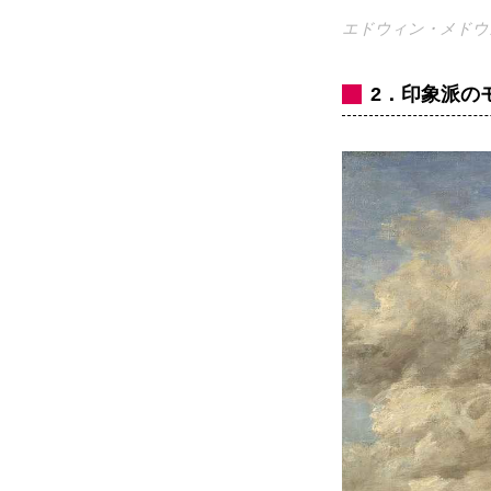
エドウィン・メドウ
2．印象派の