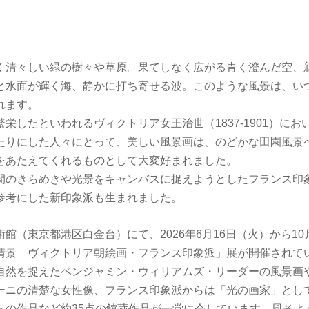
く清々しい緑の樹々や草原。果てしなく広がる青く澄んだ空、
と水面が輝く海、静かに打ち寄せる波。このような風景は、い
れます。
栄したといわれるヴィクトリア女王治世（1837-1901）に
たりにした人々にとって、美しい風景画は、のどかな田園風景
をあたえてくれるものとして大変好まれました。
間のきらめきや光景をキャンバスに捉えようとしたフランス印
参考にした新印象派も生まれました。
館（東京都港区白金台）にて、2026年6月16日（火）から10
情景 ヴィクトリア朝絵画・フランス印象派」展が開催されて
自然を捉えたベンジャミン・ウィリアムズ・リーダーの風景画
ーニの清楚な女性像、フランス印象派からは「光の画家」とし
らの作品など約35点の館蔵作品が一堂に会しています。風そよ