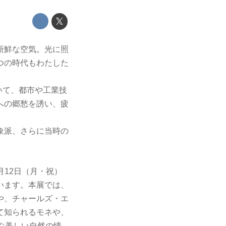
新鮮な空気。光に照
つの時代もわたした
おいて、都市や工業技
への郷愁を誘い、疲
象派、さらに当時の
月12日（月・祝）
います。本展では、
や、チャールズ・エ
て知られるモネや、
ぐ美しい自然の情