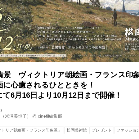
情景 ヴィクトリア朝絵画・フランス印
画に心癒されるひとときを！
て6月16日より10月12日まで開催！
0
子（米澤美也子）
@
cinefil編集部
クトリア朝絵画・フランス印象派」
松岡美術館
プレゼント
ファッショ