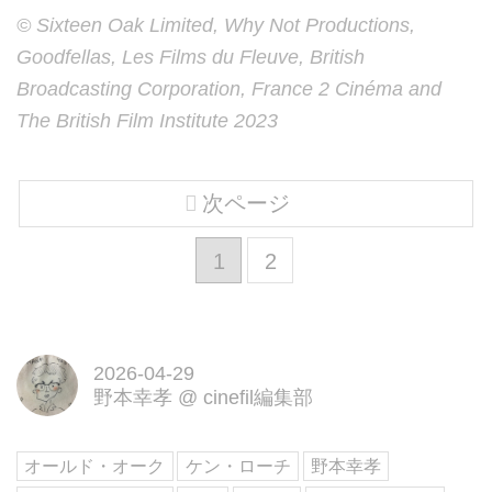
© Sixteen Oak Limited, Why Not Productions,
Goodfellas, Les Films du Fleuve, British
Broadcasting Corporation, France 2 Cinéma and
The British Film Institute 2023
次ページ
1
2
2026-04-29
野本幸孝
@
cinefil編集部
オールド・オーク
ケン・ローチ
野本幸孝