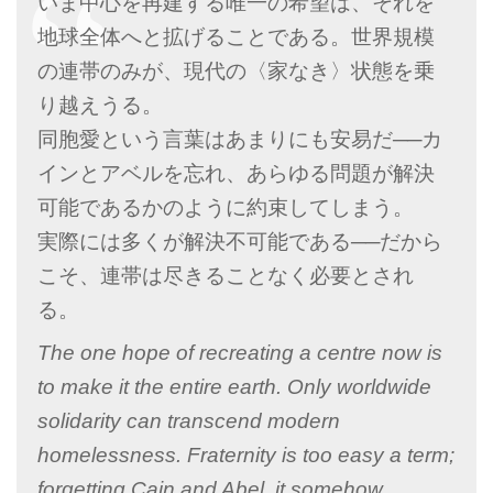
いま中心を再建する唯一の希望は、それを
地球全体へと拡げることである。世界規模
の連帯のみが、現代の〈家なき〉状態を乗
り越えうる。
同胞愛という言葉はあまりにも安易だ──カ
インとアベルを忘れ、あらゆる問題が解決
可能であるかのように約束してしまう。
実際には多くが解決不可能である──だから
こそ、連帯は尽きることなく必要とされ
る。
The one hope of recreating a centre now is
to make it the entire earth. Only worldwide
solidarity can transcend modern
homelessness. Fraternity is too easy a term;
forgetting Cain and Abel, it somehow