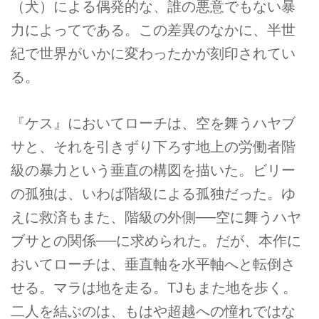
（犬）による偶発的な、誰の悪意でもない暴
力によってである。この差異のなかに、半世
紀で世界がいかに変わったかが刻印されてい
る。
『ケス』においてローチは、空を舞うハヤブ
サと、それを引きずり下ろす地上の労働者階
級の暴力という垂直の構図を描いた。ビリー
の孤独は、いわば階級による孤独だった。ゆ
えに救済もまた、階級の外側──空に舞うハヤ
ブサとの関係──に求められた。だが、本作に
おいてローチは、垂直軸を水平軸へと転倒さ
せる。マラは地を走る。TJもまた地を歩く。
二人を結ぶのは、もはや超越への憧れではな