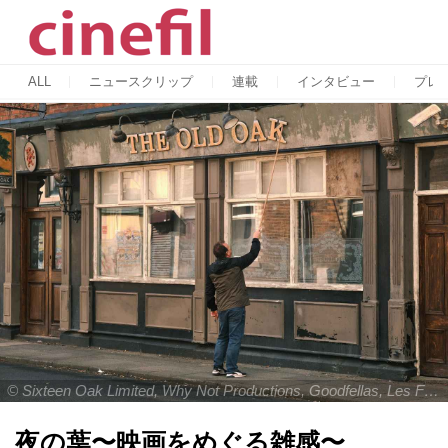
ALL
ニュースクリップ
連載
インタビュー
プレ
© Sixteen Oak Limited, Why Not Productions, Goodfellas, Les Films du Fleuve, British Broadcasting Corporation, France 2 Cinéma and The British Film Institute 2023
夜の葉〜映画をめぐる雑感〜