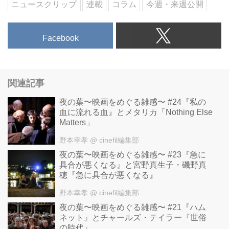
ニュースクリップ
連載
コラム
今週・来週公開
Facebook
関連記事
夜の葉〜映画をめぐる雑感〜 #24『私の
血に流れる血』とメタリカ「Nothing Else
Matters」
野本幸孝
@ cinefil編集部
夜の葉〜映画をめぐる雑感〜 #23『急に
具合が悪くなる』と宮野真生子・磯野真
穂『急に具合が悪くなる』
野本幸孝
@ cinefil編集部
夜の葉〜映画をめぐる雑感〜 #21『ハム
ネット』とチャールズ・テイラー『世俗
の時代』