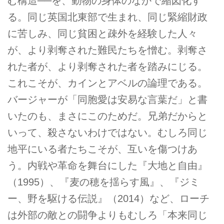
む構造──を、動物の身体のなかで縮図化す
る。同じ英国北東部で生まれ、同じ緊縮財政
に苦しみ、同じ貧困と疎外を経験した人々
が、より剥奪された難民たちを憎む。剥奪さ
れた者が、より剥奪された者を踏みにじる。
これこそが、カインとアベルの論理である。
バージャーが「同胞愛は安易な言葉だ」と書
いたのも、まさにこのためだ。兄弟だからと
いって、殺さないわけではない。むしろ同じ
地平にいる者たちこそが、互いを傷つけあ
う。内戦や革命を舞台にした『大地と自由』
（1995）、『麦の穂を揺らす風』、『ジミ
ー、野を駆ける伝説』（2014）など、ローチ
は外部の敵との闘争よりもむしろ「本来同じ