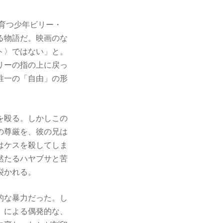
で育つ少年ビリー・
る物語だ。映画のな
ト〉ではない」と。
リーの指の上に戻っ
唯一の「自由」の形
を殴る。しかしこの
の尊厳を、彼の兄は
はケスを殺してしま
然たるハヤブサと苦
裂かれる。
的な暴力だった。し
）による偶発的な、