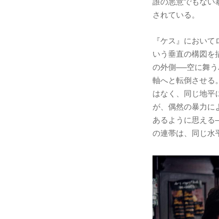
誰の悪意でもない
されている。
『ケス』において
いう垂直の構図を
の外側──空に舞
軸へと転倒させる
はなく、同じ地平
が、偶然の暴力に
あるように思える
の連帯は、同じ水