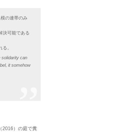
規模の連帯のみ
解決可能である
れる。
 solidarity can
Abel, it somehow
2016）の庭で糞