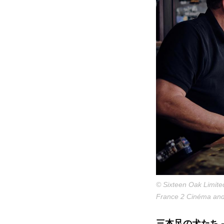
© Sixteen Oak Limited
France 2 Cinéma and 
三本足の犬たち 