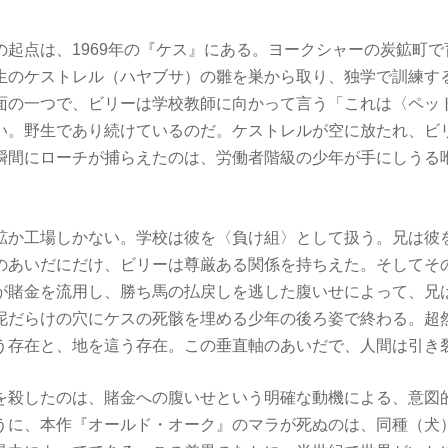
の起点は、1969年の『ケス』にある。ヨークシャーの炭鉱町
生のケストレル（ハヤブサ）の雛を巣から取り、独学で訓練す
面の一つで、ビリーは学校教師に向かって言う「これは〈ペッ
い。野生であり続けているのだ。ケストレルが空に放たれ、ビ
瞬間にローチが捕らえたのは、労働者階級の少年が手にしうる
鉱か工場しかない。学校は彼を〈負け組〉として扱う。兄は彼
のあいだにだけ、ビリーは尊厳ある関係を持ちえた。そしてそ
が賭金を流用し、勝ち馬の払戻しを逃した腹いせによって、兄
泥だらけの穴にケスの死骸を埋める少年の後ろ姿で終わる。超
う存在と、地を這う存在。この垂直軸のあいだで、人間は引き
を殺したのは、賭金への腹いせという明確な動機による、意図
うに、本作『オールド・オーク』のマラが死ぬのは、同種（犬