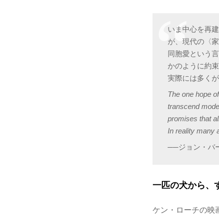
いま中心を再
が、現代の〈
同胞愛という言
かのように約
実際には多くが
The one hope of 
transcend moder
promises that al
In reality many 
──ジョン・バージャー
一匹の犬から、
ケン・ローチの映