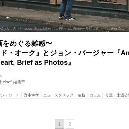
画をめぐる雑感〜
ルド・オーク』とジョン・バージャー『And
eart, Brief as Photos』
9
@
cinefil編集部
ケン・ローチ
野本幸孝
ニュースクリップ
連載
コラム
今週・来週公
1
2