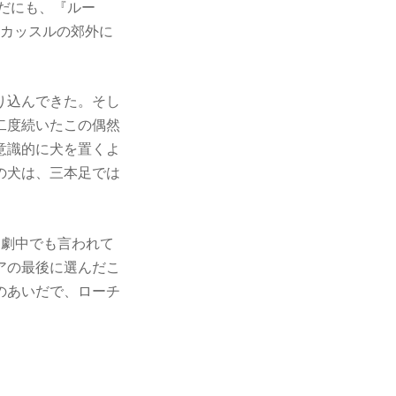
いだにも、『ルー
ーカッスルの郊外に
り込んできた。そし
二度続いたこの偶然
意識的に犬を置くよ
の犬は、三本足では
、劇中でも言われて
アの最後に選んだこ
のあいだで、ローチ