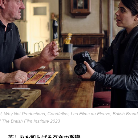
, Why Not Productions, Goodfellas, Les Films du Fleuve, British Broad
The British Film Institute 2023
── 苦しみを和らげる存在の系譜