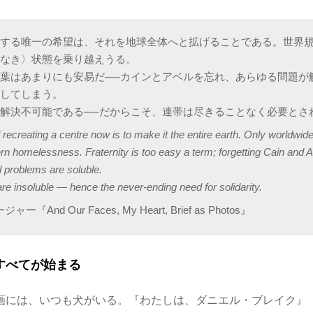
建する唯一の希望は、それを地球全体へと拡げることである。世界
家なき〉状態を乗り越えうる。
葉はあまりにも安易だ──カインとアベルを忘れ、あらゆる問題が
束してしまう。
解決不可能である──だからこそ、連帯は尽きることなく必要とさ
recreating a centre now is to make it the entire earth. Only worldwide
n homelessness. Fraternity is too easy a term; forgetting Cain and 
l problems are soluble.
are insoluble — hence the never-ending need for solidarity.
『And Our Faces, My Heart, Brief as Photos』
すべてが始まる
画には、いつも犬がいる。『わたしは、ダニエル・ブレイク』（