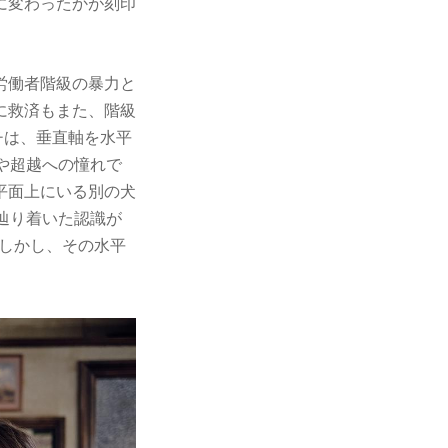
に変わったかが刻印
労働者階級の暴力と
に救済もまた、階級
チは、垂直軸を水平
や超越への憧れで
平面上にいる別の犬
辿り着いた認識が
しかし、その水平