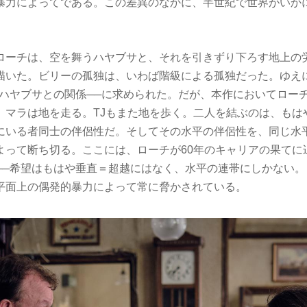
暴力によってである。この差異のなかに、半世紀で世界がいか
ローチは、空を舞うハヤブサと、それを引きずり下ろす地上の
描いた。ビリーの孤独は、いわば階級による孤独だった。ゆえ
うハヤブサとの関係──に求められた。だが、本作においてロー
。マラは地を走る。TJもまた地を歩く。二人を結ぶのは、もは
にいる者同士の伴侶性だ。そしてその水平の伴侶性を、同じ水
よって断ち切る。ここには、ローチが60年のキャリアの果てに
──希望はもはや垂直＝超越にはなく、水平の連帯にしかない。
平面上の偶発的暴力によって常に脅かされている。