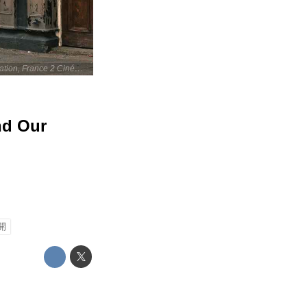
© Sixteen Oak Limited, Why Not Productions, Goodfellas, Les Films du Fleuve, British Broadcasting Corporation, France 2 Cinéma and The British Film Institute 2023
 Our
開