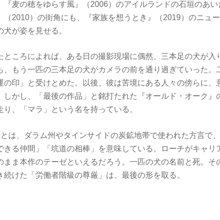
。『麦の穂をゆらす風』（2006）のアイルランドの石垣のあ
（2010）の街角にも、『家族を想うとき』（2019）のニュ
の犬が姿を見せる。
たところによれば、ある日の撮影現場に偶然、三本足の犬が入
も、もう一匹の三本足の犬がカメラの前を通り過ぎていった。
運の印」と受けとめた。以後、彼は苦境にある人々の傍らに、
。しかし、「最後の作品」と銘打たれた『オールド・オーク』
走り、「マラ」という名を持っている。
a）」とは、ダラム州やタインサイドの炭鉱地帯で使われた方言で
できる仲間」「坑道の相棒」を意味している。ローチがキャリ
のまま本作のテーゼといえるだろう。一匹の犬の名前と死。そ
き続けた「労働者階級の尊厳」は、最後の形を取る。